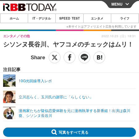
MENU
CLOSE
ホーム
IT・デジタル
SPEED TEST
エンタメ
ライフ
ホーム
IT・デジタル
エンタメ
その他
2022.10.23（日）18:31
シソンヌ長谷川、ヤフコメのチェックはムリ！
IT・デジタルTOP
スマートフォン
SPEED TEST
ネタ
ガジェット・ツール
エンタメ
注目記事
ショッピング
その他
エンタメTOP
映画・ドラマ
ライフ
10G光回線導入レポ
韓流・K-POP
韓国・芸能
ライフTOP
グルメ
リリース一覧
立川志らく、玉川氏の謝罪に「らしくない」
音楽
スポーツ
ペット
ショッピング
プッシュ通知の停止方法
グラビア
ブログ
漫画家たちが疑似恋愛体験を元に漫画執筆する新番組！出演は森川
その他
葵、シソンヌ長谷川
ショッピング
その他
写真をすべて見る