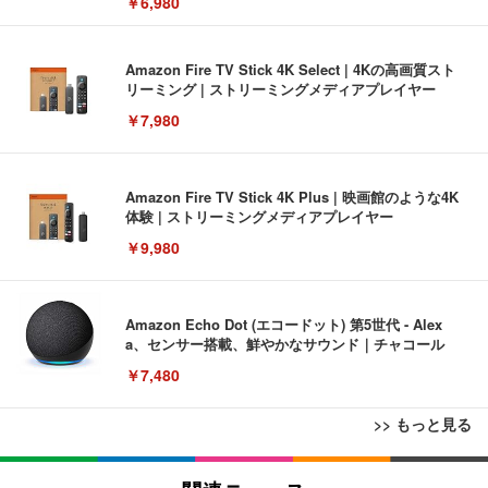
￥6,980
Amazon Fire TV Stick 4K Select | 4Kの高画質スト
リーミング | ストリーミングメディアプレイヤー
￥7,980
Amazon Fire TV Stick 4K Plus | 映画館のような4K
体験 | ストリーミングメディアプレイヤー
￥9,980
Amazon Echo Dot (エコードット) 第5世代 - Alex
a、センサー搭載、鮮やかなサウンド｜チャコール
￥7,480
>> もっと見る
[EdoErgo] オフィスチェア 椅子 テレワーク 疲れな
EIZO ビジネス向けプレミアムモニター | FlexScan
Amazonベーシック ペットシーツ 薄型 レギュラー 1
い 跳ね上げ式アームレスト コンパクト 約105度ロッ
EV3240X-WT | 31.5型4K UHD・USB Type-C・ホワ