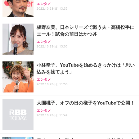
ANDWINT オフィスチェア デスクチェア 肘なし メ
【MiniLED/24.5inch/280Hz/FHD】GRAPHT THE S
アイリスオーヤマ ペットシーツ 超厚型 お徳用 レギ
エンタメ
ッシュ 通気性 ランバーサポート付き 腰サポート ガ
HOOTER Gaming Monitor 24” Essential ゲーミン
ュラー 200枚入【Amazon.co.jp限定】
2022.10.23(日) 13:35
ス圧無段階昇降 360度回転 キャスター付き コンパク
グモニター QD 24.5インチ 1ms FHD 量子ドット 残
ト 幅52×奥行58.5×高さ84～96cm テレワーク 在宅
像低減 (3年保証 | 輝点保証 | 日本メーカー)
￥3,731
￥4,139
￥34,980
勤務 ブラック
板野友美、日本シリーズで戦う夫・高橋投手に
エール！試合の前日はかつ丼
エンタメ
2022.10.23(日) 13:00
小林幸子、YouTubeを始めるきっかけは「思い
込みを捨てよう」
エンタメ
2022.10.23(日) 11:55
大園桃子、オフの日の様子をYouTubeで公開！
エンタメ
2022.10.23(日) 11:49