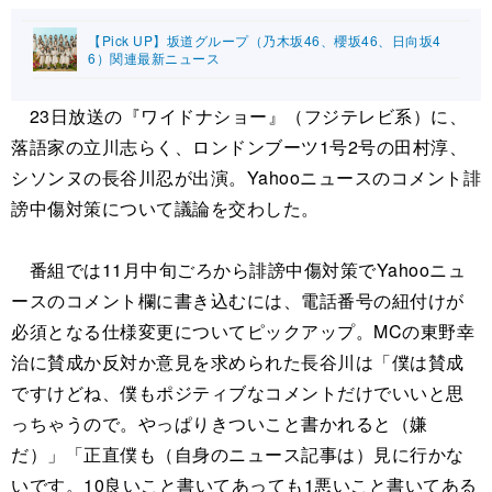
【Pick UP】坂道グループ（乃木坂46、櫻坂46、日向坂4
6）関連最新ニュース
23日放送の『ワイドナショー』（フジテレビ系）に、
落語家の立川志らく、ロンドンブーツ1号2号の田村淳、
シソンヌの長谷川忍が出演。Yahooニュースのコメント誹
謗中傷対策について議論を交わした。
番組では11月中旬ごろから誹謗中傷対策でYahooニュ
ースのコメント欄に書き込むには、電話番号の紐付けが
必須となる仕様変更についてピックアップ。MCの東野幸
治に賛成か反対か意見を求められた長谷川は「僕は賛成
ですけどね、僕もポジティブなコメントだけでいいと思
っちゃうので。やっぱりきついこと書かれると（嫌
だ）」「正直僕も（自身のニュース記事は）見に行かな
いです。10良いこと書いてあっても1悪いこと書いてある