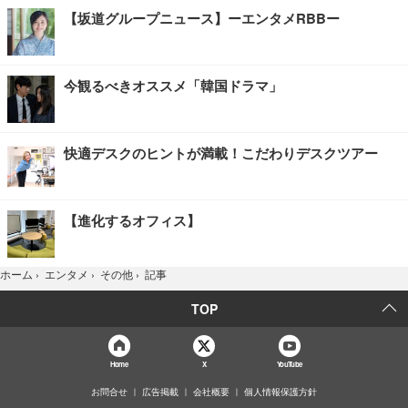
【坂道グループニュース】ーエンタメRBBー
今観るべきオススメ「韓国ドラマ」
快適デスクのヒントが満載！こだわりデスクツアー
【進化するオフィス】
記事
ホーム
›
エンタメ
›
その他
›
TOP
Home
X
YouTube
お問合せ
広告掲載
会社概要
個人情報保護方針