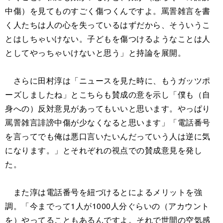
中傷）を見てものすごく傷つくんですよ。罵詈雑言を書
く人たちは人の心を失っているはずだから、そういうこ
とはしちゃいけない。子どもを傷つけるようなことは人
としてやっちゃいけないと思う」と持論を展開。
さらに田村淳は「ニュースを見た時に、もうガッツポ
ーズしましたね」とこちらも賛成の意を示し「僕も（自
身への）反対意見があってもいいと思います。やっぱり
罵詈雑言誹謗中傷が少なくなると思います」「電話番号
を言ってでも俺は悪口言いたいんだっていう人は逆に気
になります。」とそれぞれの視点での賛成意見を発し
た。
また淳は電話番号を紐づけるとによるメリットを強
調。「今までって1人が1000人分ぐらいの（アカウント
を）やってることもあるんですよ。それで世間の空気感