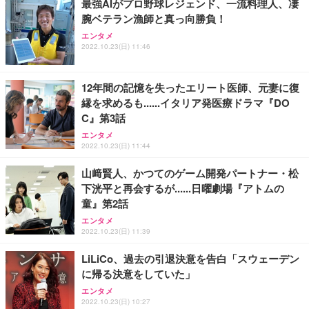
最強AIがプロ野球レジェンド、一流料理人、凄
腕ベテラン漁師と真っ向勝負！
エンタメ
2022.10.23(日) 11:46
12年間の記憶を失ったエリート医師、元妻に復
縁を求めるも......イタリア発医療ドラマ『DO
C』第3話
エンタメ
2022.10.23(日) 11:44
山﨑賢人、かつてのゲーム開発パートナー・松
下洸平と再会するが......日曜劇場『アトムの
童』第2話
エンタメ
2022.10.23(日) 11:39
LiLiCo、過去の引退決意を告白「スウェーデン
に帰る決意をしていた」
エンタメ
2022.10.23(日) 10:27