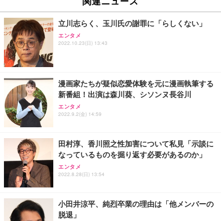
関連ニュース
回使い捨て 無香料 ホワイト 300枚
キング pc 事務椅子 360度回転 座面昇降 強化ナイロ
イト
ン樹脂ベース 通気性メッシュ 在宅ワーク H-WY01
￥3,373
￥5,699
￥105,595
立川志らく、玉川氏の謝罪に「らしくない」
(黒網+黒枠+黒足)
エンタメ
2022.10.23(日) 13:43
EIZO ビジネス向けプレミアムモニター | FlexScan
SIHOO B100 オフィスチェア／デスクチェア メッシ
Amazonベーシック ペットシーツ 厚型 ワイド 42枚
EV2740X-WT | 27.0型4K UHD・USB Type-C・ホワ
ュチェア 人間工学 疲れない ブラック
x2袋(84枚) ホワイト(吸収面:ライトブルー)
イト
￥27,999
￥3,234
￥109,572
漫画家たちが疑似恋愛体験を元に漫画執筆する
新番組！出演は森川葵、シソンヌ長谷川
Sezlife オフィスチェア デスクチェア 疲れない テレ
エンタメ
【純正品】27"ゲーミングモニター DualSense 充電
ネオ・ルーライフ ネオ・オムツ L 中型犬用 26枚入
ワーク チェア 強化バックレスト 30度ロッキング機
2022.9.2(金) 14:59
フック付き（CFI-ZDM1J）
り 単品
能 人間工学 椅子 腰サポート 90度跳ね上げ式アーム
レスト 3Dヘッドレスト ハンガー付き 高反発クッシ
￥49,979
￥1,800
￥7,680
ョン PCチェア 通気性メッシュ ゲーミング/勉強/事
田村淳、香川照之性加害について私見「示談に
務用 おしゃれ パソコンチェア (ブラック)
なっているものを掘り返す必要があるのか」
Sezlife オフィスチェア デスクチェア 疲れない テレ
【整備済み品】Dell E2724HS 27インチ 液晶モニタ
Smart Basic(スマートベーシック) 【Amazon.co.jp
エンタメ
ワーク チェア 強化バックレスト 30度ロッキング機
ー フルHD（1920×1080）VA 非光沢 HDMI/DisplayP
限定】 Smart Basic アイリスオーヤマ ペットシーツ
2022.8.28(日) 13:54
能 人間工学 椅子 腰サポート 90度跳ね上げ式アーム
ort/VGA スピーカー内蔵 高さ調整 スイベル VESA対
超厚型 お徳用 ワイド 100枚入 (x 1) (ケース販売)
レスト 3Dヘッドレスト ハンガー付き 高反発クッシ
応 ComfortView ビジネス向け
￥7,680
￥15,800
￥3,670
ョン PCチェア 通気性メッシュ ゲーミング/勉強/事
小田井涼平、純烈卒業の理由は「他メンバーの
務用 おしゃれ パソコンチェア (ホワイト)
脱退」