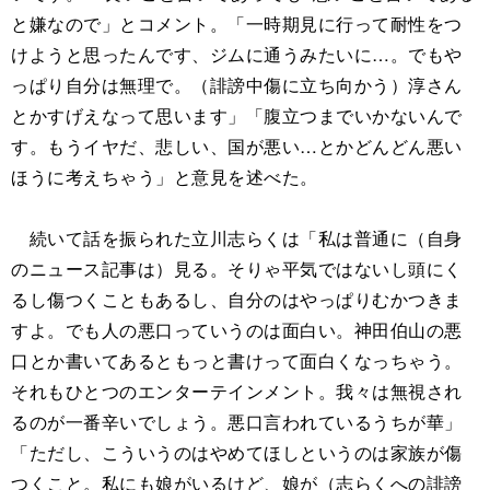
と嫌なので」とコメント。「一時期見に行って耐性をつ
けようと思ったんです、ジムに通うみたいに…。でもや
っぱり自分は無理で。（誹謗中傷に立ち向かう）淳さん
とかすげえなって思います」「腹立つまでいかないんで
す。もうイヤだ、悲しい、国が悪い…とかどんどん悪い
ほうに考えちゃう」と意見を述べた。
続いて話を振られた立川志らくは「私は普通に（自身
のニュース記事は）見る。そりゃ平気ではないし頭にく
るし傷つくこともあるし、自分のはやっぱりむかつきま
すよ。でも人の悪口っていうのは面白い。神田伯山の悪
口とか書いてあるともっと書けって面白くなっちゃう。
それもひとつのエンターテインメント。我々は無視され
るのが一番辛いでしょう。悪口言われているうちが華」
「ただし、こういうのはやめてほしというのは家族が傷
つくこと。私にも娘がいるけど、娘が（志らくへの誹謗