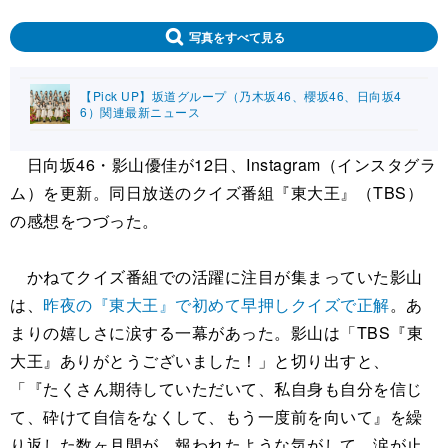
写真をすべて見る
【Pick UP】坂道グループ（乃木坂46、櫻坂46、日向坂4
6）関連最新ニュース
日向坂46・影山優佳が12日、Instagram（インスタグラ
ム）を更新。同日放送のクイズ番組『東大王』（TBS）
の感想をつづった。
かねてクイズ番組での活躍に注目が集まっていた影山
は、
昨夜の『東大王』で初めて早押しクイズで正解
。あ
まりの嬉しさに涙する一幕があった。影山は「TBS『東
大王』ありがとうございました！」と切り出すと、
「『たくさん期待していただいて、私自身も自分を信じ
て、砕けて自信をなくして、もう一度前を向いて』を繰
り返した数ヶ月間が、報われたような気がして、涙が止