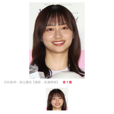
日向坂46・影山優佳【撮影：浜瀬将樹】
全 1 枚