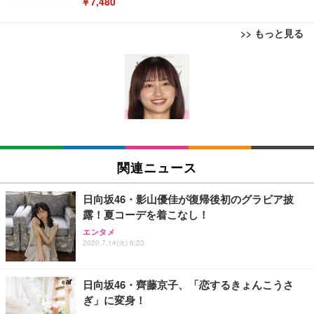
￥7,480
>> もっと見る
[EdoErgo] オフィスチェア 椅子 テレワーク 疲れな
EIZO ビジネス向けプレミアムモニター | FlexScan
Amazonベーシック ペットシーツ 薄型 レギュラー 1
い 跳ね上げ式アームレスト コンパクト 約105度ロッ
EV3240X-WT | 31.5型4K UHD・USB Type-C・ホワ
回使い捨て 無香料 ホワイト 300枚
キング pc 事務椅子 360度回転 座面昇降 強化ナイロ
イト
ン樹脂ベース 通気性メッシュ 在宅ワーク H-WY01
￥3,373
￥5,699
￥105,595
(黒網+黒枠+黒足)
EIZO ビジネス向けプレミアムモニター | FlexScan
SIHOO B100 オフィスチェア／デスクチェア メッシ
Amazonベーシック ペットシーツ 厚型 ワイド 42枚
EV2740X-WT | 27.0型4K UHD・USB Type-C・ホワ
ュチェア 人間工学 疲れない ブラック
x2袋(84枚) ホワイト(吸収面:ライトブルー)
関連ニュース
イト
￥27,999
￥3,234
￥109,572
日向坂46・影山優佳が復帰後初のグラビア披
露！夏コーデを着こなし！
Sezlife オフィスチェア デスクチェア 疲れない テレ
【純正品】27"ゲーミングモニター DualSense 充電
ネオ・ルーライフ ネオ・オムツ L 中型犬用 26枚入
エンタメ
ワーク チェア 強化バックレスト 30度ロッキング機
2020.7.14(火) 6:23
フック付き（CFI-ZDM1J）
り 単品
能 人間工学 椅子 腰サポート 90度跳ね上げ式アーム
レスト 3Dヘッドレスト ハンガー付き 高反発クッシ
￥49,979
￥1,800
￥7,680
ョン PCチェア 通気性メッシュ ゲーミング/勉強/事
日向坂46・齊藤京子、「恋するきょんこうさ
務用 おしゃれ パソコンチェア (ブラック)
ぎ」に変身！
Sezlife オフィスチェア デスクチェア 疲れない テレ
【整備済み品】Dell E2724HS 27インチ 液晶モニタ
Smart Basic(スマートベーシック) 【Amazon.co.jp