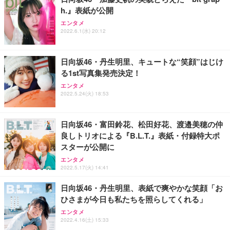
h.』表紙が公開
エンタメ
2022.6.1(水) 20:12
日向坂46・丹生明里、キュートな“笑顔”はじけ
る1st写真集発売決定！
エンタメ
2022.5.24(火) 18:53
日向坂46・富田鈴花、松田好花、渡邉美穂の仲
良しトリオによる『B.L.T.』表紙・付録特大ポ
スターが公開に
エンタメ
2022.5.17(火) 14:41
日向坂46・丹生明里、表紙で爽やかな笑顔「お
ひさまが今日も私たちを照らしてくれる」
エンタメ
2022.4.16(土) 15:33