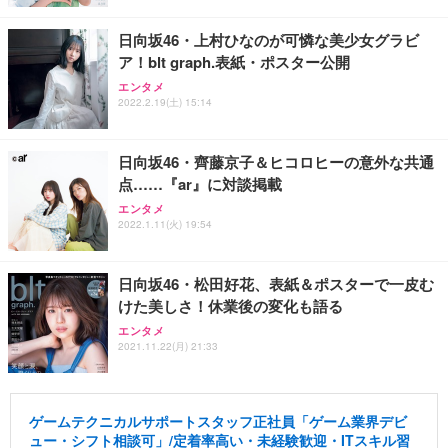
日向坂46・上村ひなのが可憐な美少女グラビ
ア！blt graph.表紙・ポスター公開
エンタメ
2022.2.19(土) 15:14
日向坂46・齊藤京子＆ヒコロヒーの意外な共通
点……『ar』に対談掲載
エンタメ
2022.1.11(火) 19:54
日向坂46・松田好花、表紙＆ポスターで一皮む
けた美しさ！休業後の変化も語る
エンタメ
2021.11.22(月) 21:33
ゲームテクニカルサポートスタッフ正社員「ゲーム業界デビ
ュー・シフト相談可」/定着率高い・未経験歓迎・ITスキル習