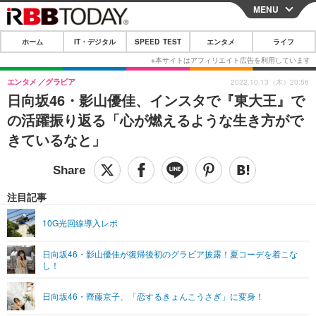
MENU
CLOSE
ホーム
IT・デジタル
SPEED TEST
エンタメ
ライフ
ホーム
IT・デジタル
エンタメ
グラビア
2022.10.13（木）20:56
日向坂46・影山優佳、インスタで『東大王』で
IT・デジタルTOP
スマートフォン
SPEED TEST
の活躍振り返る「心が燃えるような生き方がで
ネタ
ガジェット・ツール
きているなと」
エンタメ
ショッピング
その他
エンタメTOP
映画・ドラマ
ライフ
韓流・K-POP
韓国・芸能
注目記事
ライフTOP
グルメ
リリース一覧
音楽
スポーツ
10G光回線導入レポ
ペット
ショッピング
プッシュ通知の停止方法
グラビア
ブログ
その他
日向坂46・影山優佳が復帰後初のグラビア披露！夏コーデを着こな
し！
ショッピング
その他
日向坂46・齊藤京子、「恋するきょんこうさぎ」に変身！