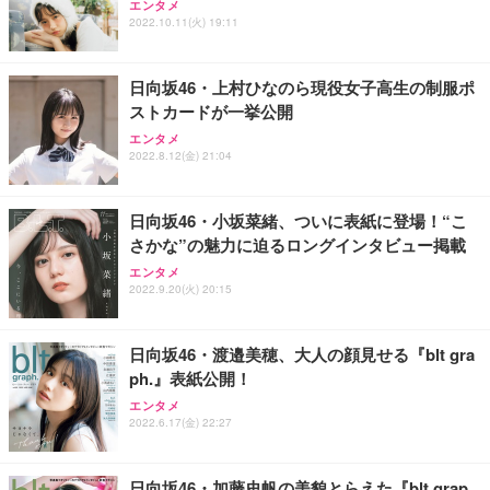
エンタメ
ワーク チェア 強化バックレスト 30度ロッキング機
ー フルHD（1920×1080）VA 非光沢 HDMI/DisplayP
限定】 Smart Basic アイリスオーヤマ ペットシーツ
2022.10.11(火) 19:11
能 人間工学 椅子 腰サポート 90度跳ね上げ式アーム
ort/VGA スピーカー内蔵 高さ調整 スイベル VESA対
超厚型 お徳用 ワイド 100枚入 (x 1) (ケース販売)
レスト 3Dヘッドレスト ハンガー付き 高反発クッシ
応 ComfortView ビジネス向け
￥7,680
￥15,800
￥3,670
ョン PCチェア 通気性メッシュ ゲーミング/勉強/事
日向坂46・上村ひなのら現役女子高生の制服ポ
務用 おしゃれ パソコンチェア (ホワイト)
ストカードが一挙公開
ANDWINT オフィスチェア デスクチェア 肘なし メ
【MiniLED/24.5inch/280Hz/FHD】GRAPHT THE S
アイリスオーヤマ ペットシーツ 超厚型 お徳用 レギ
ッシュ 通気性 ランバーサポート付き 腰サポート ガ
HOOTER Gaming Monitor 24” Essential ゲーミン
エンタメ
ュラー 200枚入【Amazon.co.jp限定】
ス圧無段階昇降 360度回転 キャスター付き コンパク
グモニター QD 24.5インチ 1ms FHD 量子ドット 残
2022.8.12(金) 21:04
ト 幅52×奥行58.5×高さ84～96cm テレワーク 在宅
像低減 (3年保証 | 輝点保証 | 日本メーカー)
￥3,731
￥4,139
￥34,980
勤務 ブラック
日向坂46・小坂菜緒、ついに表紙に登場！“こ
さかな”の魅力に迫るロングインタビュー掲載
エンタメ
2022.9.20(火) 20:15
日向坂46・渡邉美穂、大人の顔見せる『blt gra
ph.』表紙公開！
エンタメ
2022.6.17(金) 22:27
日向坂46・加藤史帆の美貌とらえた『blt grap