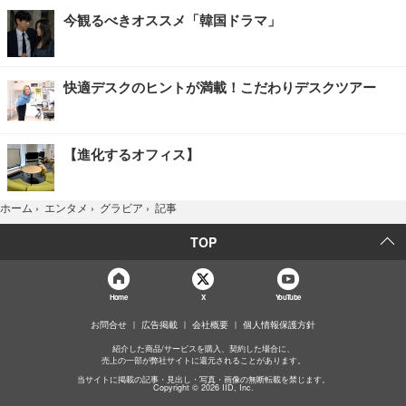
今観るべきオススメ「韓国ドラマ」
快適デスクのヒントが満載！こだわりデスクツアー
【進化するオフィス】
記事
ホーム
›
エンタメ
›
グラビア
›
TOP
Home
X
YouTube
お問合せ
広告掲載
会社概要
個人情報保護方針
紹介した商品/サービスを購入、契約した場合に、
売上の一部が弊社サイトに還元されることがあります。
当サイトに掲載の記事・見出し・写真・画像の無断転載を禁じます。
Copyright © 2026 IID, Inc.