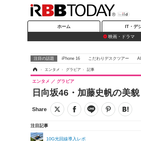
ホーム
IT・デ
映画・ドラマ
注目の話題
iPhone 16
こだわりデスクツアー
A
ホーム
›
エンタメ
›
グラビア
›
記事
エンタメ
グラビア
日向坂46・加藤史帆の美貌とら
注目記事
10G光回線導入レポ