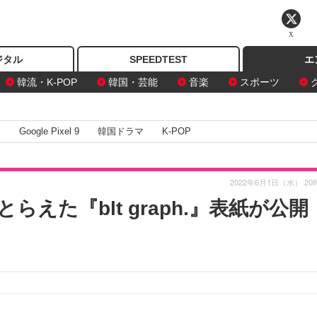
X
ジタル
SPEEDTEST
エ
韓流・K-POP
韓国・芸能
音楽
スポーツ
I
Google Pixel 9
韓国ドラマ
K-POP
2022年6月1日（水） 20
えた『blt graph.』表紙が公開