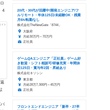
ロ
、4
20代・30代が活躍中!開発エンジニア/フ
ルリモート・年休125日/未経験OK・残業
月6h/転勤なし
株式会社TheNewGate「8744」
大阪府
月給30万円～70万円
正社員
ゲームQAエンジニア「正社員」ゲーム好
き歓迎・シフト相談可/研修充実・年間休
日125日・賞与年2回・昇給あり
株式会社キソシン
東京都
り返
月給28万7,300円～45万円
よ
正社員
ババ
フロントエンドエンジニア「新卒・27卒