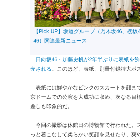
【Pick UP】坂道グループ（乃木坂46、櫻坂
46）関連最新ニュース
日向坂46・加藤史帆が2年半ぶりに表紙を飾る『b
売される
。このほど、表紙、別冊付録特大ポ
表紙には鮮やかなピンクのスカートを顔まで
京ドームでの公演を大成功に収め、次なる目標
差しも印象的だ。
今回の撮影は休館日の博物館で行われた。ス
っと着こなして柔らかい笑顔を見せたり、爽