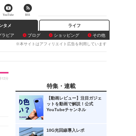
YouTube
RSS
ンタメ
ライフ
グラビア
ブログ
ショッピング
その他
※本サイトはアフィリエイト広告を利用しています
時12分
特集・連載
【動画レビュー】注目ガジェ
ットを動画で解説！公式
YouTubeチャンネル
10G光回線導入レポ