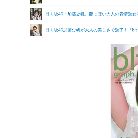
日向坂46・加藤史帆、艶っぽい大人の表情魅せる『b
日向坂46加藤史帆が大人の美しさで魅了！『blt 