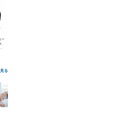
エコー
xa、
な
と見る
FHD】
ェ
ット