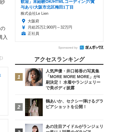
歓迎」未経験OK/HTMLコーディング/賞
紗
与あり/大阪市北区梅田1丁目
株式会社Le Lien
大阪府
月給25万2,900円～32万円
つの
正社員
購入
Sponsored by
尾》
アクセスランキング
人気声優・井口裕香の写真集
休
「MORE MORE MORE」が4
刷決定！ 水着やランジェリー
で美ボディ披露
鶴あいか、セクシー弾けるグラ
ビアショットを公開！
あの注目アイドルがランジェリ