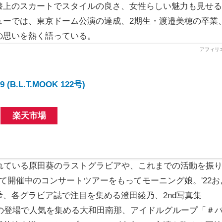
膝上のスカートでスタイルの良さ、女性らしい魅力も見せる
ーでは、東京ドーム公演の達成、2期生・渡邉美穂の卒業
の思いを熱く語っている。
.79 (B.L.T.MOOK 122号)
楽天市場
れている原田葵のラストグラビアや、これまでの活動を振
て開催中のコンサートツアーをもってモーニング娘。'22お
、各グラビア誌で注目を集める澄田綾乃、2nd写真集
誌への登場で人気を集める大和田南那、アイドルグループ「＃