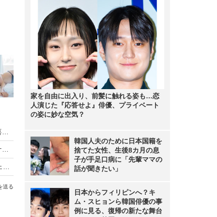
家を自由に出入り、前髪に触れる姿も…恋
人演じた『応答せよ』俳優、プライベート
の姿に妙な空気？
日向坂46藤嶌果歩が20歳を祝うサプライズに歓喜、五期生も加入したグループで「頼られる先輩に」
韓国人夫のために日本国籍を
日向坂46、約4年ぶり「ひなくり」3都市アリーナツアー開催へ
捨てた女性、生後8カ月の息
子が手足口病に「先輩ママの
日向坂46、"7周年記念ライブ“映像作品のダイジェスト映像を公開！
話が聞きたい」
を送る
日本からフィリピンへ？キ
ム・スヒョンら韓国俳優の事
例に見る、復帰の新たな舞台