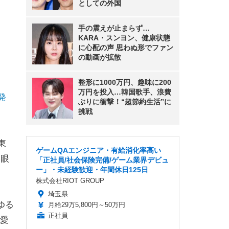
としての外国
手の震えが止まらず…
KARA・スンヨン、健康状態
に心配の声 思わぬ形でファン
の動画が拡散
整形に1000万円、趣味に200
万円を投入…韓国歌手、浪費
発
ぶりに衝撃！“超節約生活”に
挑戦
東
ゲームQAエンジニア・有給消化率高い
い眼
「正社員/社会保険完備/ゲーム業界デビュ
ー」・未経験歓迎・年間休日125日
株式会社RIOT GROUP
埼玉県
ゆる
月給29万5,800円～50万円
正社員
愛