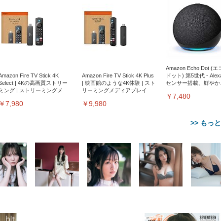
Amazon Echo Dot (
Amazon Fire TV Stick 4K
Amazon Fire TV Stick 4K Plus
ドット) 第5世代 - Ale
Select | 4Kの高画質ストリー
| 映画館のような4K体験 | スト
センサー搭載、鮮やか
ミング | ストリーミングメデ
リーミングメディアプレイヤ
サウンド｜チャコール
￥7,480
ィアプレイヤー
ー
￥7,980
￥9,980
>> もっ
【整備済み品】Dell
【MiniLED/24.5inch/280Hz/
正品】27"ゲーミングモ
ANDWINT オフィスチ
アイリスオーヤマ ペ
Sezlife オフィスチェア デスク
ネオ・ルーライフ ネオ・オム
E2724HS 27インチ 液晶モ
Sezlife オフィスチェア デスク
Smart Basic(スマートベーシ