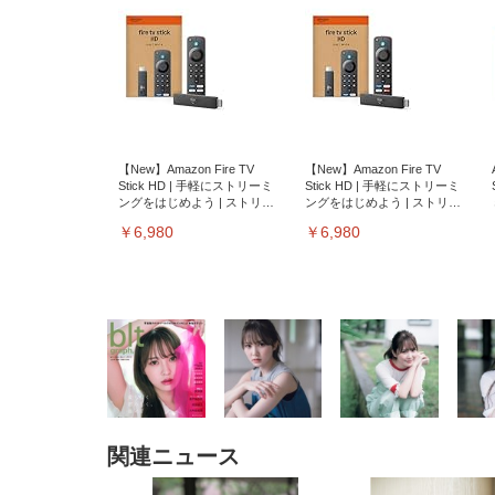
【New】Amazon Fire TV
【New】Amazon Fire TV
Stick HD | 手軽にストリーミ
Stick HD | 手軽にストリーミ
ングをはじめよう | ストリー
ングをはじめよう | ストリー
ミングメディアプレイヤー
ミングメディアプレイヤー
￥6,980
￥6,980
関連ニュース
EIZO ビジネス向けプレミア
EIZO ビジネス向けプレミア
【純
[EdoErgo] オフィスチェア 椅
Amazonベーシック ペットシ
SIHOO B100 オフィスチェア
Amazonベーシック ペットシ