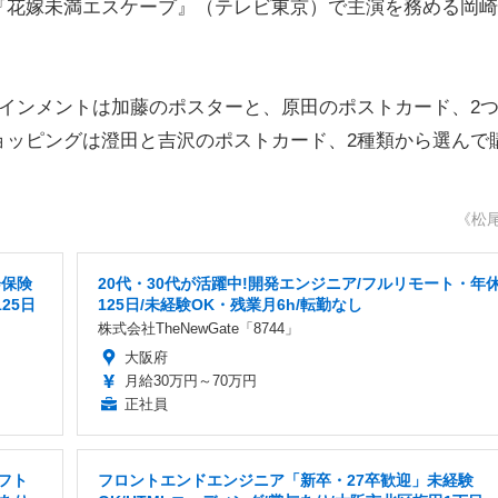
『花嫁未満エスケープ』（テレビ東京）で主演を務める岡崎
インメントは加藤のポスターと、原田のポストカード、2
ョッピングは澄田と吉沢のポストカード、2種類から選んで
《松
会保険
20代・30代が活躍中!開発エンジニア/フルリモート・年
25日
125日/未経験OK・残業月6h/転勤なし
株式会社TheNewGate「8744」
大阪府
月給30万円～70万円
正社員
フト
フロントエンドエンジニア「新卒・27卒歓迎」未経験