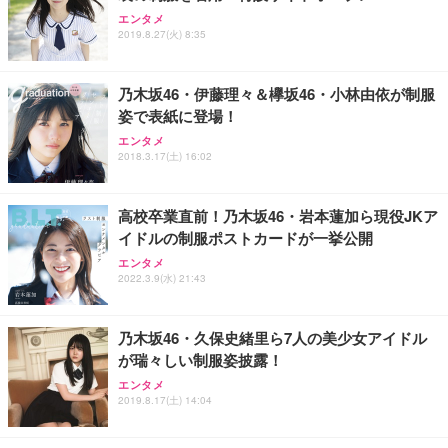
Sezlife オフィスチェア デスクチェア 疲れない テレ
【純正品】27"ゲーミングモニター DualSense 充電
ネオ・ルーライフ ネオ・オムツ L 中型犬用 26枚入
エンタメ
ワーク チェア 強化バックレスト 30度ロッキング機
2019.8.27(火) 8:35
フック付き（CFI-ZDM1J）
り 単品
能 人間工学 椅子 腰サポート 90度跳ね上げ式アーム
レスト 3Dヘッドレスト ハンガー付き 高反発クッシ
￥49,979
￥1,800
￥7,680
ョン PCチェア 通気性メッシュ ゲーミング/勉強/事
乃木坂46・伊藤理々＆欅坂46・小林由依が制服
務用 おしゃれ パソコンチェア (ブラック)
姿で表紙に登場！
Sezlife オフィスチェア デスクチェア 疲れない テレ
【整備済み品】Dell E2724HS 27インチ 液晶モニタ
Smart Basic(スマートベーシック) 【Amazon.co.jp
エンタメ
ワーク チェア 強化バックレスト 30度ロッキング機
ー フルHD（1920×1080）VA 非光沢 HDMI/DisplayP
限定】 Smart Basic アイリスオーヤマ ペットシーツ
2018.3.17(土) 16:02
能 人間工学 椅子 腰サポート 90度跳ね上げ式アーム
ort/VGA スピーカー内蔵 高さ調整 スイベル VESA対
超厚型 お徳用 ワイド 100枚入 (x 1) (ケース販売)
レスト 3Dヘッドレスト ハンガー付き 高反発クッシ
応 ComfortView ビジネス向け
￥7,680
￥15,800
￥3,670
ョン PCチェア 通気性メッシュ ゲーミング/勉強/事
高校卒業直前！乃木坂46・岩本蓮加ら現役JKア
務用 おしゃれ パソコンチェア (ホワイト)
イドルの制服ポストカードが一挙公開
ANDWINT オフィスチェア デスクチェア 肘なし メ
【MiniLED/24.5inch/280Hz/FHD】GRAPHT THE S
アイリスオーヤマ ペットシーツ 超厚型 お徳用 レギ
ッシュ 通気性 ランバーサポート付き 腰サポート ガ
HOOTER Gaming Monitor 24” Essential ゲーミン
エンタメ
ュラー 200枚入【Amazon.co.jp限定】
ス圧無段階昇降 360度回転 キャスター付き コンパク
グモニター QD 24.5インチ 1ms FHD 量子ドット 残
2022.3.9(水) 21:43
ト 幅52×奥行58.5×高さ84～96cm テレワーク 在宅
像低減 (3年保証 | 輝点保証 | 日本メーカー)
￥3,731
￥4,139
￥34,980
勤務 ブラック
乃木坂46・久保史緒里ら7人の美少女アイドル
が瑞々しい制服姿披露！
エンタメ
2019.8.17(土) 14:04