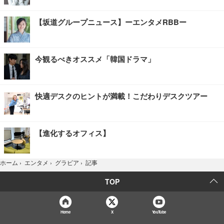
【坂道グループニュース】ーエンタメRBBー
今観るべきオススメ「韓国ドラマ」
快適デスクのヒントが満載！こだわりデスクツアー
【進化するオフィス】
記事
ホーム
›
エンタメ
›
グラビア
›
TOP
Home
X
YouTube