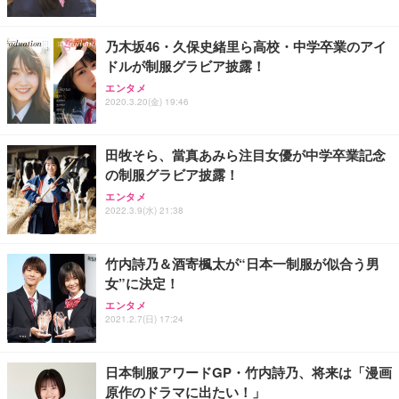
乃木坂46・久保史緒里ら高校・中学卒業のアイ
ドルが制服グラビア披露！
エンタメ
2020.3.20(金) 19:46
田牧そら、當真あみら注目女優が中学卒業記念
の制服グラビア披露！
エンタメ
2022.3.9(水) 21:38
竹内詩乃＆酒寄楓太が“日本一制服が似合う男
女”に決定！
エンタメ
2021.2.7(日) 17:24
日本制服アワードGP・竹内詩乃、将来は「漫画
原作のドラマに出たい！」