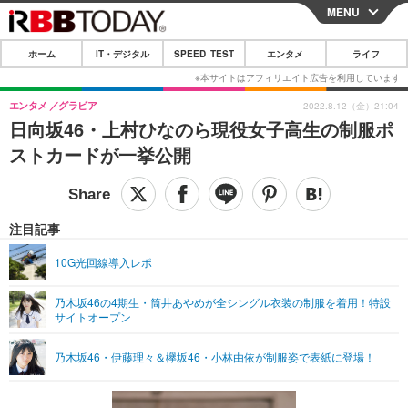
MENU
CLOSE
ホーム
IT・デジタル
SPEED TEST
エンタメ
ライフ
ホーム
IT・デジタル
エンタメ
グラビア
2022.8.12（金）21:04
日向坂46・上村ひなのら現役女子高生の制服ポ
IT・デジタルTOP
スマートフォン
SPEED TEST
ストカードが一挙公開
ネタ
ガジェット・ツール
エンタメ
ショッピング
その他
エンタメTOP
映画・ドラマ
ライフ
注目記事
韓流・K-POP
韓国・芸能
ライフTOP
グルメ
リリース一覧
10G光回線導入レポ
音楽
スポーツ
ペット
ショッピング
プッシュ通知の停止方法
乃木坂46の4期生・筒井あやめが全シングル衣装の制服を着用！特設
サイトオープン
グラビア
ブログ
その他
ショッピング
その他
乃木坂46・伊藤理々＆欅坂46・小林由依が制服姿で表紙に登場！