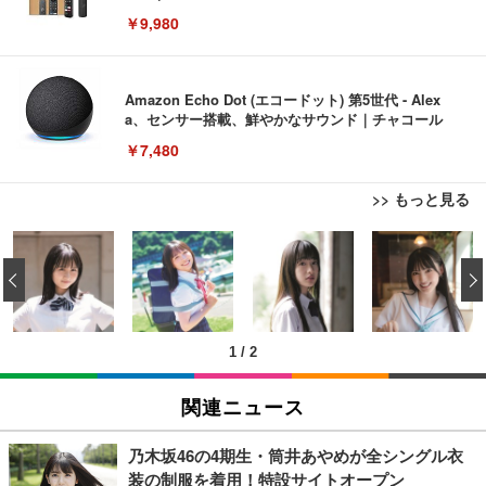
￥9,980
Amazon Echo Dot (エコードット) 第5世代 - Alex
a、センサー搭載、鮮やかなサウンド｜チャコール
￥7,480
>> もっと見る
[EdoErgo] オフィスチェア 椅子 テレワーク 疲れな
EIZO ビジネス向けプレミアムモニター | FlexScan
Amazonベーシック ペットシーツ 薄型 レギュラー 1
い 跳ね上げ式アームレスト コンパクト 約105度ロッ
EV3240X-WT | 31.5型4K UHD・USB Type-C・ホワ
‹
回使い捨て 無香料 ホワイト 300枚
キング pc 事務椅子 360度回転 座面昇降 強化ナイロ
イト
ン樹脂ベース 通気性メッシュ 在宅ワーク H-WY01
￥3,373
￥5,699
￥105,595
(黒網+黒枠+黒足)
1
/
2
EIZO ビジネス向けプレミアムモニター | FlexScan
SIHOO B100 オフィスチェア／デスクチェア メッシ
Amazonベーシック ペットシーツ 厚型 ワイド 42枚
EV2740X-WT | 27.0型4K UHD・USB Type-C・ホワ
ュチェア 人間工学 疲れない ブラック
x2袋(84枚) ホワイト(吸収面:ライトブルー)
関連ニュース
イト
￥27,999
￥3,234
￥109,572
乃木坂46の4期生・筒井あやめが全シングル衣
装の制服を着用！特設サイトオープン