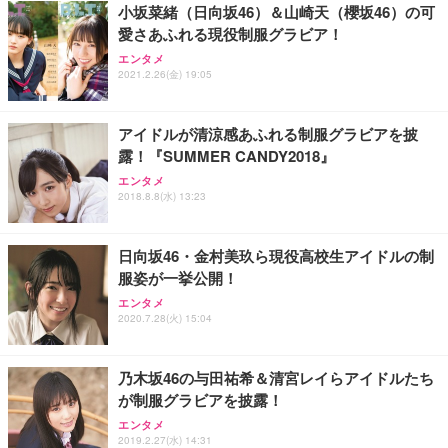
小坂菜緒（日向坂46）＆山崎天（櫻坂46）の可
愛さあふれる現役制服グラビア！
エンタメ
2021.2.26(金) 19:05
アイドルが清涼感あふれる制服グラビアを披
露！『SUMMER CANDY2018』
エンタメ
2018.8.8(水) 13:23
日向坂46・金村美玖ら現役高校生アイドルの制
服姿が一挙公開！
エンタメ
2020.7.28(火) 15:04
乃木坂46の与田祐希＆清宮レイらアイドルたち
が制服グラビアを披露！
エンタメ
2019.2.27(水) 14:31