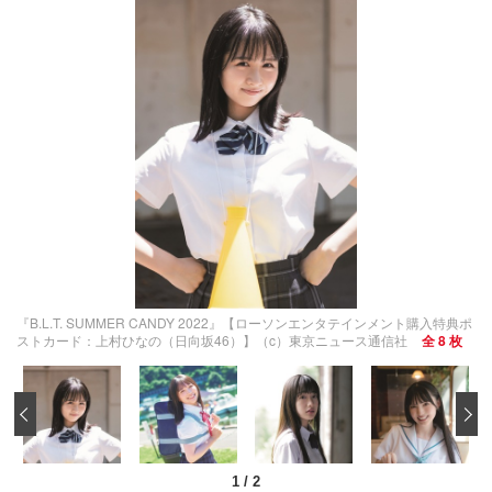
『B.L.T. SUMMER CANDY 2022』【ローソンエンタテインメント購入特典ポ
ストカード：上村ひなの（日向坂46）】（c）東京ニュース通信社
全 8 枚
‹
1
/
2