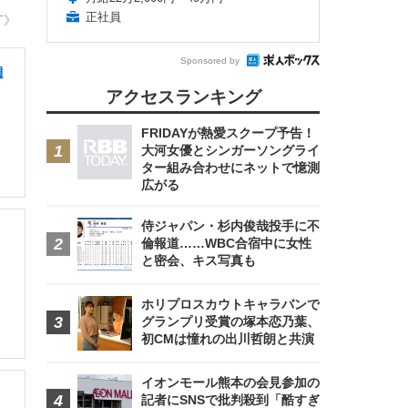
正社員
T》
Sponsored by
週
アクセスランキング
FRIDAYが熱愛スクープ予告！
大河女優とシンガーソングライ
ター組み合わせにネットで憶測
広がる
侍ジャパン・杉内俊哉投手に不
倫報道……WBC合宿中に女性
と密会、キス写真も
ホリプロスカウトキャラバンで
グランプリ受賞の塚本恋乃葉、
初CMは憧れの出川哲朗と共演
イオンモール熊本の会見参加の
記者にSNSで批判殺到「酷すぎ