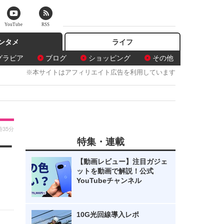
YouTube
RSS
ンタメ
ライフ
グラビア
ブログ
ショッピング
その他
※本サイトはアフィリエイト広告を利用しています
時35分
特集・連載
ー
【動画レビュー】注目ガジェ
ットを動画で解説！公式
YouTubeチャンネル
10G光回線導入レポ