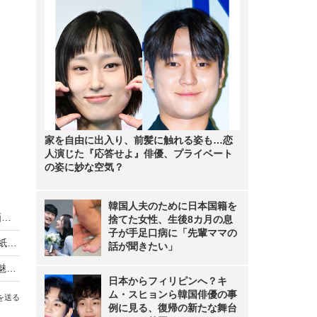
家を自由に出入り、前髪に触れる姿も…恋
人演じた『応答せよ』俳優、プライベート
の姿に妙な空気？
韓国人夫のために日本国籍を
乃木坂46・中西アルノ、どんくさすぎる浴衣動画にネット「相変わらず」「嘘でしょ…」
捨てた女性、生後8カ月の息
子が手足口病に「先輩ママの
乃木坂46・賀喜遥香が5年ぶりに『週チャン』表紙！“大人になった私”を披露
話が聞きたい」
乃木坂46・小川彩が高校卒業後初表紙！“19歳の魅力”が詰まった大人のグラビア
日本からフィリピンへ？キ
ム・スヒョンら韓国俳優の事
を送る
例に見る、復帰の新たな舞台