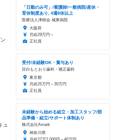
「日勤のみ可」/看護師/一般病院/産休・
育休制度あり, 4週8休以上
医療法人津樹会 城東病院
大阪府
月給29万円～
ダン
正社員
受付/未経験OK・賞与あり
目白もとおり歯科・矯正歯科
東京都
月給25万円～30万円
正社員
未経験から始める組立・加工スタッフ/部
品準備・組立/サポート体制あり
キュ
株式会社Amark
神奈川県
月給22万2,000円～40万円