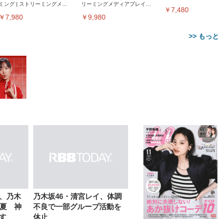
ミング | ストリーミングメデ
リーミングメディアプレイヤ
サウンド｜チャコール
￥7,480
ィアプレイヤー
ー
￥7,980
￥9,980
>> もっ
【整備済み品】Dell
【MiniLED/24.5inch/280Hz/
正品】27"ゲーミングモ
ANDWINT オフィスチ
アイリスオーヤマ ペ
Sezlife オフィスチェア デスク
ネオ・ルーライフ ネオ・オム
E2724HS 27インチ 液晶モ
Sezlife オフィスチェア デスク
Smart Basic(スマートベーシ
GRAPHT THE SHOOTER
ー DualSense 充電フッ
ア デスクチェア 肘なし
シーツ 超厚型 お徳用 
チェア 疲れない テレワーク
ツ L 中型犬用 26枚入り 単品
ニター フル
チェア 疲れない テレワーク
ック) 【Amazon.co.jp限定】
Gaming Monitor 24” Essential
き（CFI-ZDM1J）
ッシュ 通気性 ランバ
ュラー 200枚入
チェア 強化バックレスト 30
HD（1920×1080）VA 非光
チェア 強化バックレスト 30度
Smart Basic アイリスオーヤマ
ーミングモニター QD 24.5イ
ポート付き 腰サポート
【Amazon.co.jp限定】
￥1,800
￥15,800
￥34,980
9,979
度ロッキング機能 人間工学 椅
沢 HDMI/DisplayPort/VGA
ロッキング機能 人間工学 椅子
ペットシーツ 超厚型 お徳用
￥4,139
￥3,731
1ms FHD 量子ドット 残像低減
ス圧無段階昇降 360度
￥7,680
￥7,680
￥3,670
子 腰サポート 90度跳ね上げ
スピーカー内蔵 高さ調整 ス
腰サポート 90度跳ね上げ式ア
ワイド 100枚入 (x 1) (ケース
年保証 | 輝点保証 | 日本メーカ
転 キャスター付き コ
式アームレスト 3Dヘッドレス
イベル VESA対応
ームレスト 3Dヘッドレスト
販売)
クト 幅52×奥行58.5×
ト ハンガー付き 高反発クッシ
ComfortView ビジネス向け
ハンガー付き 高反発クッショ
84～96cm テレワーク
ョン PCチェア 通気性メッシ
ン PCチェア 通気性メッシュ
宅勤務 ブラック
ュ ゲーミング/勉強/事務用 お
ゲーミング/勉強/事務用 おし
ナ、乃木
乃木坂46・清宮レイ、体調
しゃれ パソコンチェア (ブラ
ゃれ パソコンチェア (ホワイ
真夏 神
不良で一部グループ活動を
ック)
ト)
す
休止