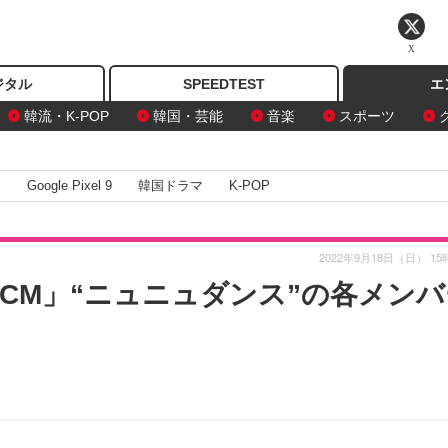
X
ジタル
SPEEDTEST
エ
韓流・K-POP
韓国・芸能
音楽
スポーツ
I
Google Pixel 9
韓国ドラマ
K-POP
2022年9月18日（日） 15
CM」“ニュニュダンス”の各メンバ