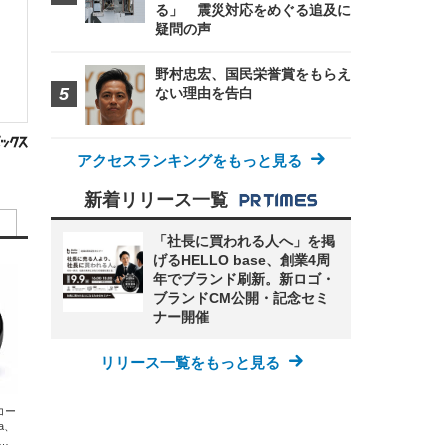
る」 震災対応をめぐる追及に
疑問の声
野村忠宏、国民栄誉賞をもらえ
ない理由を告白
アクセスランキングをもっと見る
新着リリース一覧
「社長に買われる人へ」を掲
げるHELLO base、創業4周
年でブランド刷新。新ロゴ・
ブランドCM公開・記念セミ
ナー開催
リリース一覧をもっと見る
エコー
xa、
な