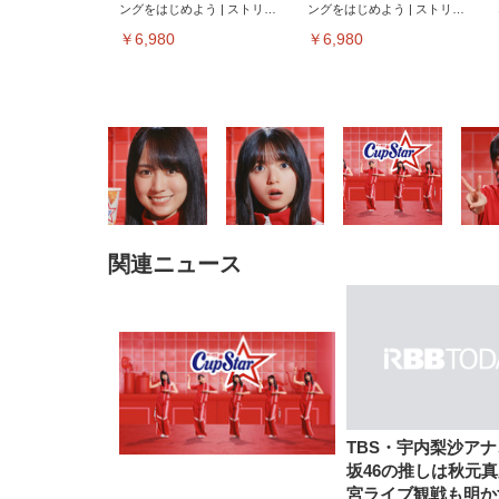
ングをはじめよう | ストリー
ングをはじめよう | ストリー
ミングメディアプレイヤー
ミングメディアプレイヤー
￥6,980
￥6,980
関連ニュース
EIZO ビジネス向けプレミア
EIZO ビジネス向けプレミア
【純
[EdoErgo] オフィスチェア 椅
Amazonベーシック ペットシ
SIHOO B100 オフィスチェア
Amazonベーシック ペットシ
ムモニター | FlexScan
ムモニター | FlexScan
ニタ
子 テレワーク 疲れない 跳ね
ーツ 薄型 レギュラー 1回使い
／デスクチェア メッシュチェ
ーツ 厚型 ワイド 42枚x2袋(84
EV3240X-WT | 31.5型4K
EV2740X-WT | 27.0型4K
ク付
上げ式アームレスト コンパク
捨て 無香料 ホワイト 300枚
ア 人間工学 疲れない ブラッ
枚) ホワイト(吸収面:ライトブ
UHD・USB Type-C・ホワイ
UHD・USB Type-C・ホワイ
ト 約105度ロッキング pc 事務
￥105,595
￥109,572
ク
ルー)
￥4
ト
ト
￥5,699
￥3,373
￥27,999
￥3,234
椅子 360度回転 座面昇降 強化
ナイロン樹脂ベース 通気性メ
ッシュ 在宅ワーク H-
WY01(黒網+黒枠+黒足)
TBS・宇内梨沙ア
坂46の推しは秋元
宮ライブ観戦も明か