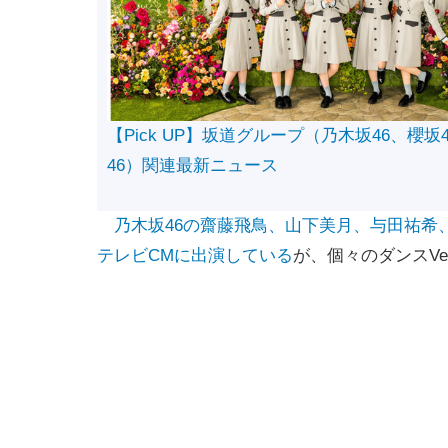
【Pick UP】坂道グループ（乃木坂46、櫻坂
46）関連最新ニュース
乃木坂46の齋藤飛鳥、山下美月、与田祐希
テレビCMに出演している
が、個々のダンスVer