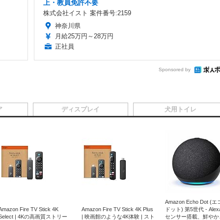
上・教員免許不要
株式会社イスト 案件番号:2159
神奈川県
月給25万円～28万円
正社員
Sponsored by
ア
ディスプレイ
犬用トイレ
Amazon Echo Dot (
Amazon Fire TV Stick 4K
Amazon Fire TV Stick 4K Plus
ドット) 第5世代 - Ale
Select | 4Kの高画質ストリー
| 映画館のような4K体験 | スト
センサー搭載、鮮やか