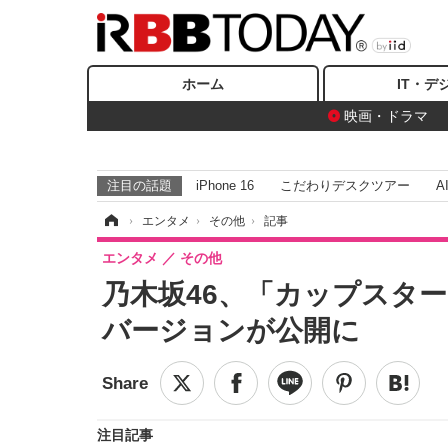
ホーム
IT・デ
映画・ドラマ
注目の話題
iPhone 16
こだわりデスクツアー
A
ホーム
›
エンタメ
›
その他
›
記事
エンタメ
その他
乃木坂46、「カップスター
バージョンが公開に
注目記事