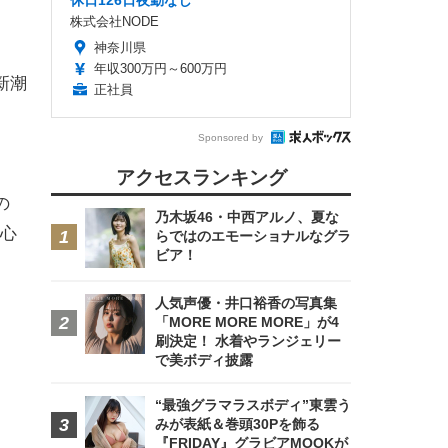
休日126日夜勤なし
株式会社NODE
神奈川県
年収300万円～600万円
新潮
正社員
Sponsored by
アクセスランキング
の
乃木坂46・中西アルノ、夏な
心
らではのエモーショナルなグラ
ビア！
人気声優・井口裕香の写真集
「MORE MORE MORE」が4
刷決定！ 水着やランジェリー
で美ボディ披露
“最強グラマラスボディ”東雲う
みが表紙＆巻頭30Pを飾る
『FRIDAY』グラビアMOOKが