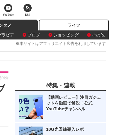
YouTube
RSS
ンタメ
ライフ
グラビア
ブログ
ショッピング
その他
※本サイトはアフィリエイト広告を利用しています
時29分
特集・連載
ブ
【動画レビュー】注目ガジェ
ットを動画で解説！公式
YouTubeチャンネル
10G光回線導入レポ