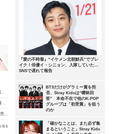
『愛の不時着』“イケメン北朝鮮兵”でブレ
イク！俳優イ・シニョン、入隊していた…
SNSで遅れて報告
BTSだけがグラミー賞を拒
高橋成美が2026上半期ブレイクタレントに！出演番組本数が123本に
否、Stray Kidsは“曖昧回
答” 本命不在で他のK-POP
設楽統が2年連続1位……「2026上半期タレント番組出演本数ランキング」
グループは「初受賞」を狙う
のか
グランスタ東京、東京駅限定「手土産スイーツ」売上ランキング発表！気になる1位は？
「確かなことは、また必ず集
を送る
まるということ」Stray Kids