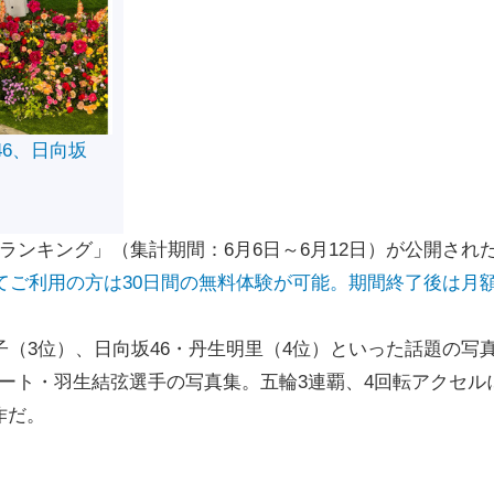
46、日向坂
ランキング」（集計期間：6月6日～6月12日）が公開され
初めてご利用の方は30日間の無料体験が可能。期間終了後は月
子（3位）、日向坂46・丹生明里（4位）といった話題の写
ート・羽生結弦選手の写真集。五輪3連覇、4回転アクセル
作だ。