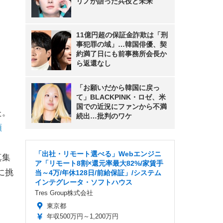
リノが語った兵役と未来
11億円超の保証金詐欺は「刑
事犯罪の域」…韓国俳優、契
約満了日にも前事務所会長か
ら返還なし
「お願いだから韓国に戻っ
て」BLACKPINK・ロゼ、米
国での近況にファンから不満
た。
続出…批判のワケ
額
「出社・リモート選べる」Webエンジニ
真集
ア「リモート8割×還元率最大82%/家賃手
に挑
当～4万/年休128日/前給保証」/システム
インテグレータ・ソフトハウス
Tres Group株式会社
東京都
年収500万円～1,200万円