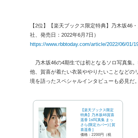
【2位】【楽天ブックス限定特典】乃木坂46・
社、発売日：2022年6月7日）
https://www.rbbtoday.com/article/2022/06/01/1
乃木坂46の4期生では初となるソロ写真集
他、賀喜が着たい衣装ややりたいことなどの
境を語ったスペシャルインタビューも必見だ
【楽天ブックス限定
特典】乃木坂46賀喜
遥香 1st写真集 まっ
さら(限定カバー) [ 賀
喜遥香 ]
価格：2200円（税