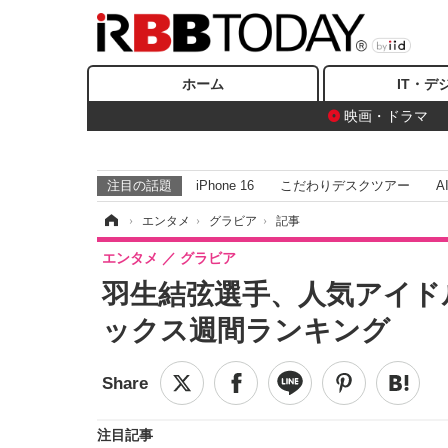
ホーム
IT・デ
映画・ドラマ
注目の話題
iPhone 16
こだわりデスクツアー
A
ホーム
›
エンタメ
›
グラビア
›
記事
エンタメ
グラビア
羽生結弦選手、人気アイド
ックス週間ランキング
注目記事