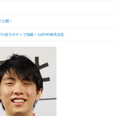
で公開！
迫力ボディで悩殺！1stDVD発売決定