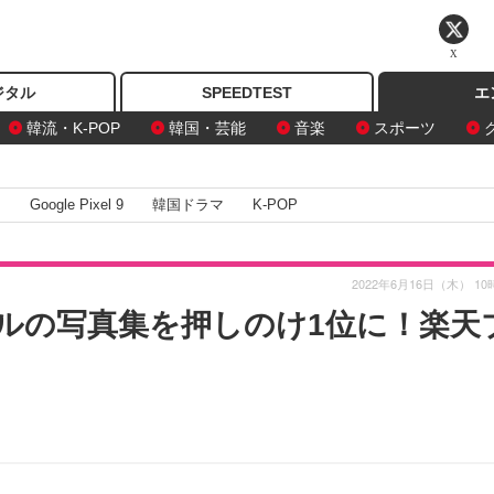
X
ジタル
SPEEDTEST
エ
韓流・K-POP
韓国・芸能
音楽
スポーツ
I
Google Pixel 9
韓国ドラマ
K-POP
2022年6月16日（木） 10
ルの写真集を押しのけ1位に！楽天