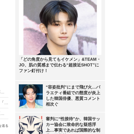
「どの角度から見てもイケメン」&TEAM・
JO、肌の質感まで伝わる“超接近SHOT”に
ファン釘付け！
“容姿批判”にまで飛び火…バ
NHK「未解決事件」パリ同時テロ、実行犯家族が初めて語る衝撃の真実
ラエティ番組での態度が炎上
した韓国俳優、悪質コメント
朝ドラ『風、薫る』原田泰造、牧師役に初挑戦！「直美のことを見守るお父さん的存在…」
相次ぐ
NHK「あさイチ」で金原ひとみ・西山茉希・柴原明子が”離婚”について等身大で語る！新シリーズ「わたしを生きる」スタート
審判に“性接待”か、韓国サッ
カー協会に致命的な疑惑浮
を送る
上…事実であれば国際的な制