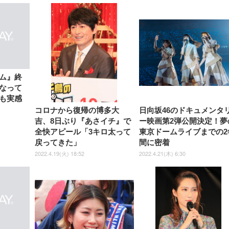
【整備済み品】Dell
【MiniLED/24.5inch/280Hz/
正品】27"ゲーミングモ
ANDWINT オフィスチ
アイリスオーヤマ ペ
Sezlife オフィスチェア デスク
ネオ・ルーライフ ネオ・オム
E2724HS 27インチ 液晶モ
Sezlife オフィスチェア デスク
Smart Basic(スマートベーシ
GRAPHT THE SHOOTER
ー DualSense 充電フッ
ア デスクチェア 肘なし
シーツ 超厚型 お徳用 
チェア 疲れない テレワーク
ツ L 中型犬用 26枚入り 単品
ニター フル
チェア 疲れない テレワーク
ック) 【Amazon.co.jp限定】
Gaming Monitor 24” Essential
き（CFI-ZDM1J）
ッシュ 通気性 ランバ
ュラー 200枚入
チェア 強化バックレスト 30
HD（1920×1080）VA 非光
チェア 強化バックレスト 30度
Smart Basic アイリスオーヤマ
ーミングモニター QD 24.5イ
ポート付き 腰サポート
【Amazon.co.jp限定】
￥1,800
￥15,800
￥34,980
9,979
度ロッキング機能 人間工学 椅
沢 HDMI/DisplayPort/VGA
ロッキング機能 人間工学 椅子
ペットシーツ 超厚型 お徳用
￥4,139
￥3,731
1ms FHD 量子ドット 残像低減
ス圧無段階昇降 360度
￥7,680
￥7,680
￥3,670
子 腰サポート 90度跳ね上げ
スピーカー内蔵 高さ調整 ス
腰サポート 90度跳ね上げ式ア
ワイド 100枚入 (x 1) (ケース
年保証 | 輝点保証 | 日本メーカ
転 キャスター付き コ
式アームレスト 3Dヘッドレス
イベル VESA対応
ームレスト 3Dヘッドレスト
販売)
クト 幅52×奥行58.5×
ト ハンガー付き 高反発クッシ
ComfortView ビジネス向け
ハンガー付き 高反発クッショ
84～96cm テレワーク
ョン PCチェア 通気性メッシ
ン PCチェア 通気性メッシュ
宅勤務 ブラック
ュ ゲーミング/勉強/事務用 お
ゲーミング/勉強/事務用 おし
ム』終
しゃれ パソコンチェア (ブラ
ゃれ パソコンチェア (ホワイ
なって
ック)
ト)
も実感
コロナから復帰の博多大
日向坂46のドキュメンタ
吉、8日ぶり『あさイチ』で
ー映画第2弾公開決定！夢
全快アピール「3キロ太って
東京ドームライブまでの2
戻ってきた」
間に密着
2022.4.19(火) 18:52
2022.4.21(木) 6:30