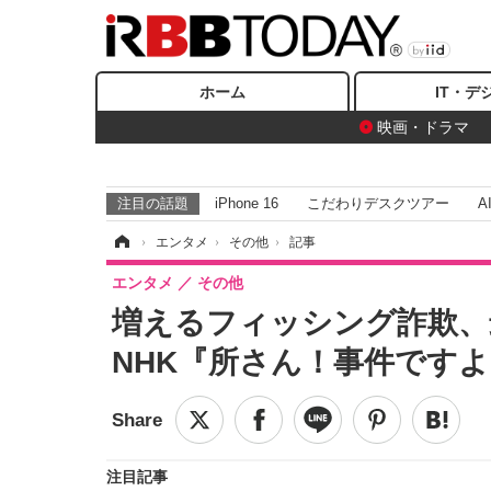
ホーム
IT・デ
映画・ドラマ
注目の話題
iPhone 16
こだわりデスクツアー
A
ホーム
›
エンタメ
›
その他
›
記事
エンタメ
その他
増えるフィッシング詐欺、
NHK『所さん！事件です
注目記事