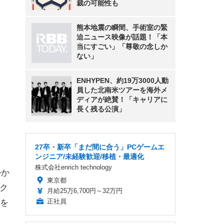
裁の可能性も
熊本地震の瞬間、手術室の緊
迫ニュース映像が話題！「本
当にすごい」「尊敬の念しか
ない」
ENHYPEN、約19万3000人動
員した北南米ツアーを海外メ
ディアが絶賛！「キャリアに
長く残る公演」
27卒・新卒「まだ間に合う」PCゲームエ
ンジニア/未経験歓迎/移植・最適化
株式会社enrich technology
かか
東京都
ク
月給25万6,700円～32万円
正社員
を