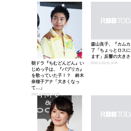
EIZO ビジネス向けプレミア
EIZO ビジネス向けプレミア
【純
[EdoErgo] オフィスチェア 椅
Amazonベーシック ペットシ
SIHOO B100 オフィスチェア
Amazonベーシック ペットシ
ムモニター | FlexScan
ムモニター | FlexScan
ニタ
子 テレワーク 疲れない 跳ね
ーツ 薄型 レギュラー 1回使い
／デスクチェア メッシュチェ
ーツ 厚型 ワイド 42枚x2袋(84
EV3240X-WT | 31.5型4K
EV2740X-WT | 27.0型4K
ク付
上げ式アームレスト コンパク
捨て 無香料 ホワイト 300枚
ア 人間工学 疲れない ブラッ
枚) ホワイト(吸収面:ライトブ
UHD・USB Type-C・ホワイ
UHD・USB Type-C・ホワイ
ト 約105度ロッキング pc 事務
￥105,595
￥109,572
ク
ルー)
￥4
ト
ト
￥5,699
￥3,373
￥27,999
￥3,234
椅子 360度回転 座面昇降 強化
ナイロン樹脂ベース 通気性メ
ッシュ 在宅ワーク H-
WY01(黒網+黒枠+黒足)
森山良子、『カムカ
了「ちょっとロスに
ます」反響の大きさ
2022.4.20(水) 6:45
朝ドラ『ちむどんどん』い
じめっ子は、『パプリカ』
を歌っていた子！？ 鈴木
奈穂子アナ「大きくなっ
て…」
2022.4.20(水) 11:21