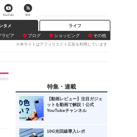
YouTube
RSS
ンタメ
ライフ
グラビア
ブログ
ショッピング
その他
※本サイトはアフィリエイト広告を利用しています
時45分
特集・連載
？
【動画レビュー】注目ガジェ
ットを動画で解説！公式
YouTubeチャンネル
10G光回線導入レポ