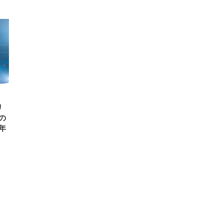
FHD】
ェ
ット
 メ
レギ
 ゲ
ーサ
ンチ
 ガ
 (3
回
ー)
ンパ
高さ
 在
リ
の
年