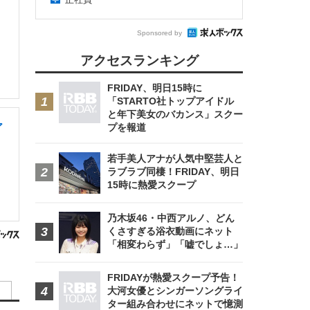
Sponsored by
アクセスランキング
FRIDAY、明日15時に
「STARTO社トップアイドル
と年下美女のバカンス」スクー
ア
プを報道
若手美人アナが人気中堅芸人と
ラブラブ同棲！FRIDAY、明日
15時に熱愛スクープ
乃木坂46・中西アルノ、どん
くさすぎる浴衣動画にネット
「相変わらず」「嘘でしょ…」
FRIDAYが熱愛スクープ予告！
大河女優とシンガーソングライ
ター組み合わせにネットで憶測