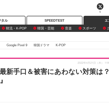
X
ジタル
SPEEDTEST
エ
韓流・K-POP
韓国・芸能
音楽
スポーツ
I
Google Pixel 9
韓国ドラマ
K-POP
2022年4月21日（木） 11
最新手口＆被害にあわない対策は
よ』