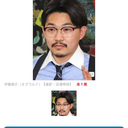
伊藤俊介（オズワルド）【撮影：浜瀬将樹】
全 1 枚