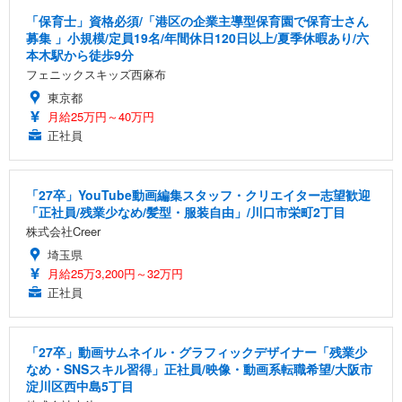
「保育士」資格必須/「港区の企業主導型保育園で保育士さん
募集 」小規模/定員19名/年間休日120日以上/夏季休暇あり/六
本木駅から徒歩9分
フェニックスキッズ西麻布
東京都
月給25万円～40万円
正社員
「27卒」YouTube動画編集スタッフ・クリエイター志望歓迎
「正社員/残業少なめ/髪型・服装自由」/川口市栄町2丁目
株式会社Creer
埼玉県
月給25万3,200円～32万円
正社員
「27卒」動画サムネイル・グラフィックデザイナー「残業少
なめ・SNSスキル習得」正社員/映像・動画系転職希望/大阪市
淀川区西中島5丁目