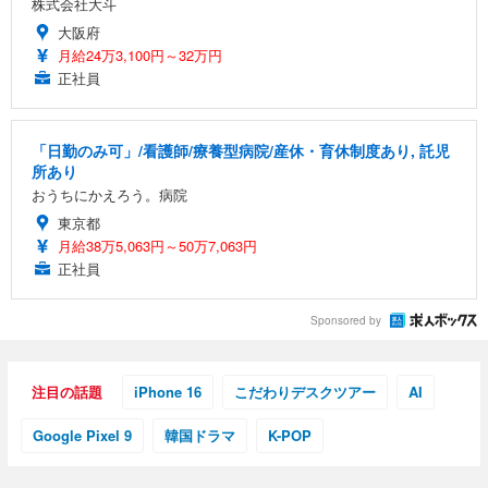
株式会社大斗
大阪府
月給24万3,100円～32万円
正社員
「日勤のみ可」/看護師/療養型病院/産休・育休制度あり, 託児
所あり
おうちにかえろう。病院
東京都
月給38万5,063円～50万7,063円
正社員
Sponsored by
注目の話題
iPhone 16
こだわりデスクツアー
AI
Google Pixel 9
韓国ドラマ
K-POP