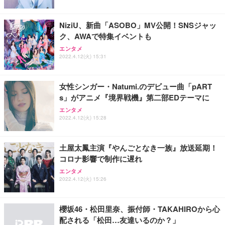
NiziU、新曲「ASOBO」MV公開！SNSジャッ
ク、AWAで特集イベントも
エンタメ
2022.4.12(火) 15:31
女性シンガー・Natumi.のデビュー曲「pART
s」がアニメ『境界戦機』第二部EDテーマに
エンタメ
2022.4.12(火) 15:28
土屋太鳳主演『やんごとなき一族』放送延期！
コロナ影響で制作に遅れ
エンタメ
2022.4.12(火) 15:26
櫻坂46・松田里奈、振付師・TAKAHIROから心
配される「松田…友達いるのか？」