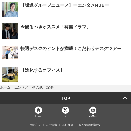
【坂道グループニュース】ーエンタメRBBー
今観るべきオススメ「韓国ドラマ」
快適デスクのヒントが満載！こだわりデスクツアー
【進化するオフィス】
記事
ホーム
›
エンタメ
›
その他
›
TOP
Home
X
YouTube
お問合せ
広告掲載
会社概要
個人情報保護方針