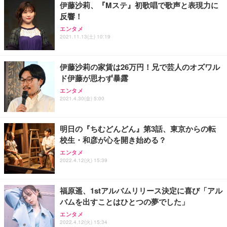
伊藤沙莉、『Mステ』初歌唱で歌声と表現力に
務用 おしゃれ パソコンチェア (ブラック)
反響！
Sezlife オフィスチェア デスクチェア 疲れない テレ
【整備済み品】Dell E2724HS 27インチ 液晶モニタ
Smart Basic(スマートベーシック) 【Amazon.co.jp
エンタメ
ワーク チェア 強化バックレスト 30度ロッキング機
ー フルHD（1920×1080）VA 非光沢 HDMI/DisplayP
限定】 Smart Basic アイリスオーヤマ ペットシーツ
2021.11.13(土) 10:19
能 人間工学 椅子 腰サポート 90度跳ね上げ式アーム
ort/VGA スピーカー内蔵 高さ調整 スイベル VESA対
超厚型 お徳用 ワイド 100枚入 (x 1) (ケース販売)
レスト 3Dヘッドレスト ハンガー付き 高反発クッシ
応 ComfortView ビジネス向け
￥7,680
￥15,800
￥3,670
ョン PCチェア 通気性メッシュ ゲーミング/勉強/事
伊藤沙莉の家賃は26万円！兄で芸人のオズワル
務用 おしゃれ パソコンチェア (ホワイト)
ド伊藤が思わず暴露
ANDWINT オフィスチェア デスクチェア 肘なし メ
【MiniLED/24.5inch/280Hz/FHD】GRAPHT THE S
アイリスオーヤマ ペットシーツ 超厚型 お徳用 レギ
ッシュ 通気性 ランバーサポート付き 腰サポート ガ
HOOTER Gaming Monitor 24” Essential ゲーミン
エンタメ
ュラー 200枚入【Amazon.co.jp限定】
ス圧無段階昇降 360度回転 キャスター付き コンパク
グモニター QD 24.5インチ 1ms FHD 量子ドット 残
2021.4.30(金) 5:00
ト 幅52×奥行58.5×高さ84～96cm テレワーク 在宅
像低減 (3年保証 | 輝点保証 | 日本メーカー)
￥3,731
￥4,139
￥34,980
勤務 ブラック
明日の『ちむどんどん』第3話、東京からの転
校生・和彦が心を開き始める？
エンタメ
2022.4.12(火) 15:39
福原遥、1stアルバムリリース決定に喜び「アル
バムを出すことはひとつの夢でした」
エンタメ
2022.4.12(火) 15:34