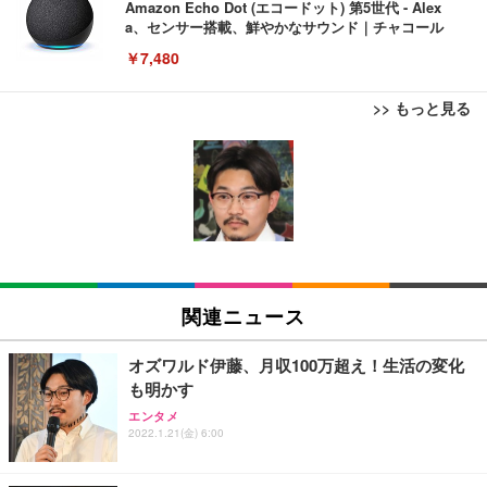
Amazon Echo Dot (エコードット) 第5世代 - Alex
a、センサー搭載、鮮やかなサウンド｜チャコール
￥7,480
>> もっと見る
[EdoErgo] オフィスチェア 椅子 テレワーク 疲れな
EIZO ビジネス向けプレミアムモニター | FlexScan
Amazonベーシック ペットシーツ 薄型 レギュラー 1
い 跳ね上げ式アームレスト コンパクト 約105度ロッ
EV3240X-WT | 31.5型4K UHD・USB Type-C・ホワ
回使い捨て 無香料 ホワイト 300枚
キング pc 事務椅子 360度回転 座面昇降 強化ナイロ
イト
ン樹脂ベース 通気性メッシュ 在宅ワーク H-WY01
￥3,373
￥5,699
￥105,595
(黒網+黒枠+黒足)
EIZO ビジネス向けプレミアムモニター | FlexScan
SIHOO B100 オフィスチェア／デスクチェア メッシ
Amazonベーシック ペットシーツ 厚型 ワイド 42枚
EV2740X-WT | 27.0型4K UHD・USB Type-C・ホワ
ュチェア 人間工学 疲れない ブラック
x2袋(84枚) ホワイト(吸収面:ライトブルー)
関連ニュース
イト
￥27,999
￥3,234
￥109,572
オズワルド伊藤、月収100万超え！生活の変化
も明かす
Sezlife オフィスチェア デスクチェア 疲れない テレ
【純正品】27"ゲーミングモニター DualSense 充電
ネオ・ルーライフ ネオ・オムツ L 中型犬用 26枚入
エンタメ
ワーク チェア 強化バックレスト 30度ロッキング機
フック付き（CFI-ZDM1J）
り 単品
2022.1.21(金) 6:00
能 人間工学 椅子 腰サポート 90度跳ね上げ式アーム
レスト 3Dヘッドレスト ハンガー付き 高反発クッシ
￥49,979
￥1,800
￥7,680
ョン PCチェア 通気性メッシュ ゲーミング/勉強/事