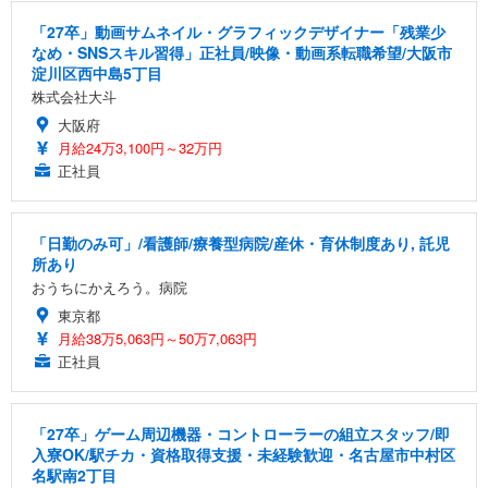
「27卒」動画サムネイル・グラフィックデザイナー「残業少
なめ・SNSスキル習得」正社員/映像・動画系転職希望/大阪市
淀川区西中島5丁目
株式会社大斗
大阪府
月給24万3,100円～32万円
正社員
「日勤のみ可」/看護師/療養型病院/産休・育休制度あり, 託児
所あり
おうちにかえろう。病院
東京都
月給38万5,063円～50万7,063円
正社員
「27卒」ゲーム周辺機器・コントローラーの組立スタッフ/即
入寮OK/駅チカ・資格取得支援・未経験歓迎・名古屋市中村区
名駅南2丁目