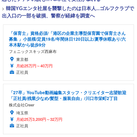
>
韓国YGエンタ社屋を襲撃したのは日本人...ゴルフクラブで
出入口の一部を破損、警察が経緯を調査へ
「保育士」資格必須/「港区の企業主導型保育園で保育士さん
募集 」小規模/定員19名/年間休日120日以上/夏季休暇あり/六
本木駅から徒歩9分
フェニックスキッズ西麻布
東京都
月給25万円～40万円
正社員
「27卒」YouTube動画編集スタッフ・クリエイター志望歓迎
「正社員/残業少なめ/髪型・服装自由」/川口市栄町2丁目
株式会社Creer
埼玉県
月給25万3,200円～32万円
正社員