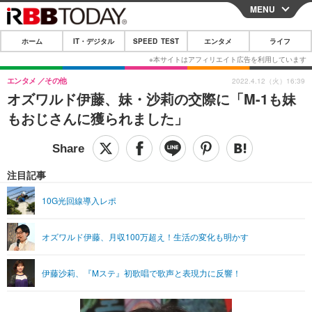
MENU
CLOSE
ホーム
IT・デジタル
SPEED TEST
エンタメ
ライフ
ホーム
IT・デジタル
エンタメ
その他
2022.4.12（火）16:39
オズワルド伊藤、妹・沙莉の交際に「M-1も妹
IT・デジタルTOP
スマートフォン
SPEED TEST
もおじさんに獲られました」
ネタ
ガジェット・ツール
エンタメ
ショッピング
その他
エンタメTOP
映画・ドラマ
ライフ
注目記事
韓流・K-POP
韓国・芸能
ライフTOP
グルメ
リリース一覧
10G光回線導入レポ
音楽
スポーツ
ペット
ショッピング
プッシュ通知の停止方法
オズワルド伊藤、月収100万超え！生活の変化も明かす
グラビア
ブログ
その他
ショッピング
その他
伊藤沙莉、『Mステ』初歌唱で歌声と表現力に反響！