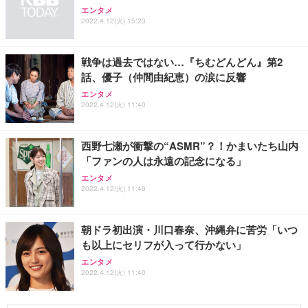
エンタメ
2022.4.12(火) 15:23
戦争は過去ではない…『ちむどんどん』第2
話、優子（仲間由紀恵）の涙に反響
エンタメ
2022.4.12(火) 11:40
西野七瀬が衝撃の“ASMR”？！かまいたち山内
「ファンの人は永遠の記念になる」
エンタメ
2022.4.12(火) 11:40
朝ドラ初出演・川口春奈、沖縄弁に苦労「いつ
も以上にセリフが入って行かない」
エンタメ
2022.4.12(火) 11:40