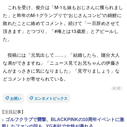
これを受け、俊介は「M-1も妹もおじさんに獲られまし
た」と昨年のM-1グランプリで“おじさんコンビ”の錦鯉に
敗れたことに絡めてコメント。続けて「一旦辞めさせて
頂きます」とつづり、「#俺とは13歳差」とアピールし
た。
投稿には「元気出して……」「結婚したら、随分大人
な弟ができますね」「ニュース見てお兄ちゃんの伊藤さ
んがまっさきに気になりました」「見守りましょう」な
どコメントが寄せられている。
《松尾》
お笑い
エンタメトピックス
【注目記事】
>
ゴルフクラブで襲撃、BLACKPINKの10周年イベントに激
怒したファンの説も...YG本社で女性が暴れる