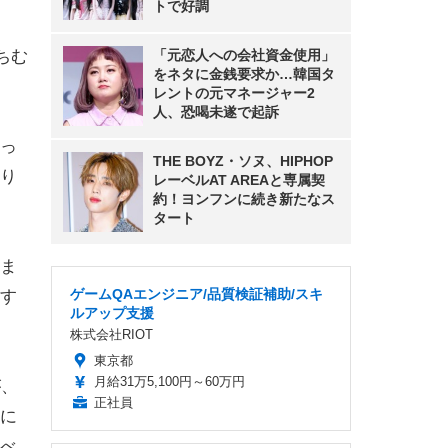
トで好調
ちむ
「元恋人への会社資金使用」
をネタに金銭要求か…韓国タ
レントの元マネージャー2
人、恐喝未遂で起訴
っ
THE BOYZ・ソヌ、HIPHOP
り
レーベルAT AREAと専属契
約！ヨンフンに続き新たなス
タート
ま
ゲームQAエンジニア/品質検証補助/スキ
す
ルアップ支援
株式会社RIOT
東京都
月給31万5,100円～60万円
が、
正社員
に
べ