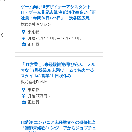
ゲーム向けUIデザイナーアシスタント・
IT・ゲーム業界志望/有給消化率高い「正
社員・年間休日125日」・渋谷区広尾
株式会社キソシン
告
東京都
く
月給23万7,400円～37万7,400円
正社員
「 IT営業 」/未経験歓迎/飛び込み・ノル
マなし/月残業3h未満/チームで協力する
スタイルの営業/土日祝休み
株式会社Funkit
東京都
月給27万円～
正社員
IT講師 エンジニア未経験者への研修担当
「講師未経験/エンジニアからジョブチェ