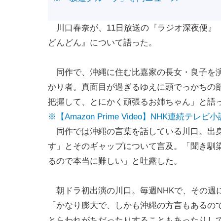
川口春奈が、11日放送の『ラジオ深夜便』（
どんどん』について語った。
同作で、沖縄に住む比嘉家の長女・良子を演
かり者。真面目が過ぎるゆえに頭でっかちの
把握して、とにかく頑張るお姉ちゃん」と語
※【Amazon Prime Video】NHK連続テ
同作では沖縄の言葉を話している川口。出身
す」とそのギャップについて言及。「聞き馴
るので本当に難しい」と吐露した。
朝ドラ初出演の川口。毎週NHKで、その週
「かなり膨大で、しかも沖縄の方言もあるの
とらわれがちだったりすることもあったりし