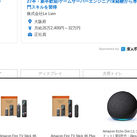
・
27卒・新卒歓迎/ゲームサーバーエンジニア/未経験から専
門スキルを習得
株式会社Le Lien
大阪府
月給26万2,400円～32万円
正社員
Sponsored by
ア
ディスプレイ
犬用トイレ
Amazon Echo Dot (
Amazon Fire TV Stick 4K
Amazon Fire TV Stick 4K Plus
ドット) 第5世代 - Ale