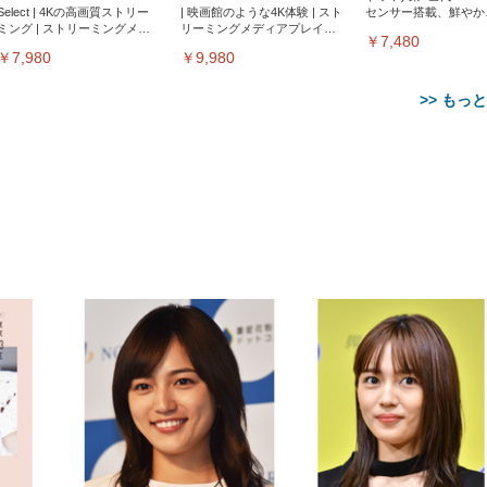
Select | 4Kの高画質ストリー
| 映画館のような4K体験 | スト
センサー搭載、鮮やか
ミング | ストリーミングメデ
リーミングメディアプレイヤ
サウンド｜チャコール
￥7,480
ィアプレイヤー
ー
￥7,980
￥9,980
>> もっ
【整備済み品】Dell
【MiniLED/24.5inch/280Hz/
正品】27"ゲーミングモ
ANDWINT オフィスチ
アイリスオーヤマ ペ
Sezlife オフィスチェア デスク
ネオ・ルーライフ ネオ・オム
E2724HS 27インチ 液晶モ
Sezlife オフィスチェア デスク
Smart Basic(スマートベーシ
GRAPHT THE SHOOTER
ー DualSense 充電フッ
ア デスクチェア 肘なし
シーツ 超厚型 お徳用 
チェア 疲れない テレワーク
ツ L 中型犬用 26枚入り 単品
ニター フル
チェア 疲れない テレワーク
ック) 【Amazon.co.jp限定】
Gaming Monitor 24” Essential
き（CFI-ZDM1J）
ッシュ 通気性 ランバ
ュラー 200枚入
チェア 強化バックレスト 30
HD（1920×1080）VA 非光
チェア 強化バックレスト 30度
Smart Basic アイリスオーヤマ
ーミングモニター QD 24.5イ
ポート付き 腰サポート
【Amazon.co.jp限定】
￥1,800
￥15,800
￥34,980
9,979
度ロッキング機能 人間工学 椅
沢 HDMI/DisplayPort/VGA
ロッキング機能 人間工学 椅子
ペットシーツ 超厚型 お徳用
￥4,139
￥3,731
1ms FHD 量子ドット 残像低減
ス圧無段階昇降 360度
￥7,680
￥7,680
￥3,670
子 腰サポート 90度跳ね上げ
スピーカー内蔵 高さ調整 ス
腰サポート 90度跳ね上げ式ア
ワイド 100枚入 (x 1) (ケース
年保証 | 輝点保証 | 日本メーカ
転 キャスター付き コ
式アームレスト 3Dヘッドレス
イベル VESA対応
ームレスト 3Dヘッドレスト
販売)
クト 幅52×奥行58.5×
ト ハンガー付き 高反発クッシ
ComfortView ビジネス向け
ハンガー付き 高反発クッショ
84～96cm テレワーク
ョン PCチェア 通気性メッシ
ン PCチェア 通気性メッシュ
宅勤務 ブラック
ュ ゲーミング/勉強/事務用 お
ゲーミング/勉強/事務用 おし
しゃれ パソコンチェア (ブラ
ゃれ パソコンチェア (ホワイ
ック)
ト)