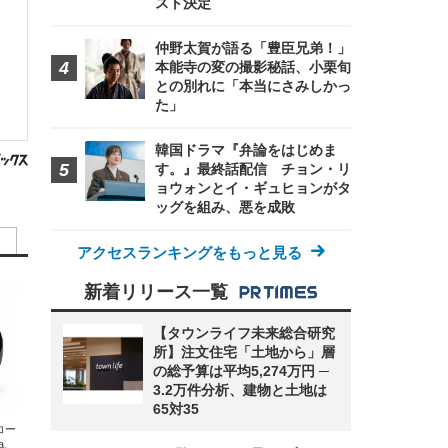
スト決定
仲野太賀が語る「豊臣兄弟！」
本能寺の変の撮影秘話、小栗旬
との別れに「本当にさみしかっ
た」
韓国ドラマ『弁論をはじめま
す。』最終話配信 チョン・リ
ョウォンとイ・ギュヒョンがタ
ッグを組み、悪を成敗
アクセスランキングをもっと見る
新着リリース一覧
【タウンライフ未来総合研究
所】注文住宅「土地から」層
の総予算は平均5,274万円 ─
3.2万件分析、建物と土地は
65対35
エコー
xa、