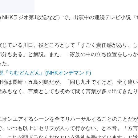
NHKラジオ第1放送など）で、出演中の連続テレビ小説『
じている川口。役どころとして「すごく責任感があり、し
部分もある」と解説。また、「家族の中の立ち位置をしっか
った。
レビ小説『ちむどんどん』(NHKオンデマンド)
地は長崎・五島列島だが、「同じ九州ですけど、全く違い
染みもなく、言葉としても初めて聞く言葉が多々出てきたり
にオンエアするシーンを全てリハーサルすることのことだ
で、いつも以上にセリフが入って行かない」と本音。「方言
て、これが朝ドラなんだなという洗礼を受けています」と述