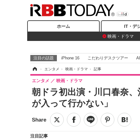
ホーム
IT・デ
映画・ドラマ
注目の話題
iPhone 16
こだわりデスクツアー
A
ホーム
›
エンタメ
›
映画・ドラマ
›
記事
エンタメ
映画・ドラマ
朝ドラ初出演・川口春奈、
が入って行かない」
注目記事