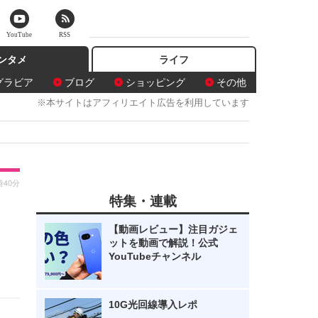
YouTube
RSS
ンタメ
ライフ
グラビア
ブログ
ショッピング
その他
※本サイトはアフィリエイト広告を利用しています
時40分
特集・連載
【動画レビュー】注目ガジェ
ットを動画で解説！公式
YouTubeチャンネル
10G光回線導入レポ