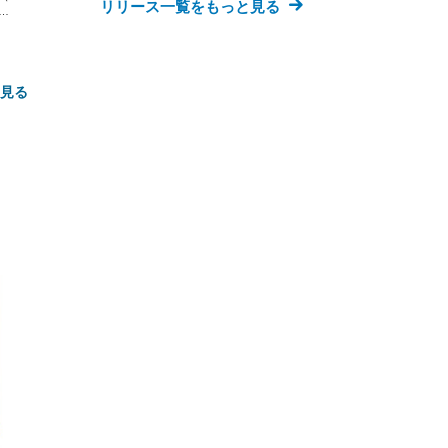
リリース一覧をもっと見る
な
と見る
FHD】
ェ
ット
 メ
レギ
 ゲ
ーサ
ンチ
 ガ
 (3
回
ー)
ンパ
高さ
 在