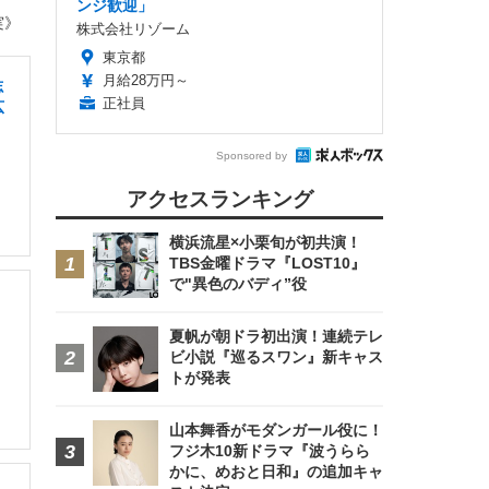
ンジ歓迎」
実》
株式会社リゾーム
東京都
月給28万円～
志
正社員
広
Sponsored by
アクセスランキング
横浜流星×小栗旬が初共演！
TBS金曜ドラマ『LOST10』
で"異色のバディ”役
夏帆が朝ドラ初出演！連続テレ
ビ小説『巡るスワン』新キャス
トが発表
山本舞香がモダンガール役に！
フジ木10新ドラマ『波うらら
かに、めおと日和』の追加キャ