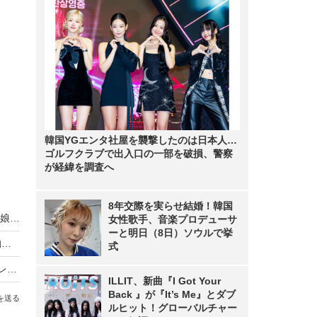
韓国YGエンタ社屋を襲撃したのは日本人…
ゴルフクラブで出入口の一部を破損、警察
が経緯を調査へ
8年交際を実らせ結婚！韓国
朝ドラ『ちむどんどん』で上白石萌歌が歌った「娘ジントーヨー」「てぃんさぐぬ花」配信リリース
女性歌手、音楽プロデューサ
ーと明日（8日）ソウルで挙
朝ドラ『ちむどんどん』、ここ10年で最低の平均視聴率
式
『ちむどんどん』最終回！“初代ダメニーニー”ガレッジセール・ゴリ＆子役キャスト集結
ILLIT、新曲『I Got Your
Back 』が『It’s Me』とダブ
を送る
ルヒット！グローバルチャー