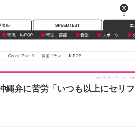
X
ジタル
SPEEDTEST
エ
韓流・K-POP
韓国・芸能
音楽
スポーツ
I
Google Pixel 9
韓国ドラマ
K-POP
2022年4月12日（火） 11
沖縄弁に苦労「いつも以上にセリフ