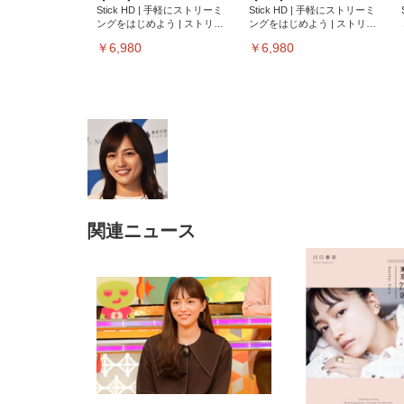
Stick HD | 手軽にストリーミ
Stick HD | 手軽にストリーミ
ングをはじめよう | ストリー
ングをはじめよう | ストリー
ミングメディアプレイヤー
ミングメディアプレイヤー
￥6,980
￥6,980
関連ニュース
EIZO ビジネス向けプレミア
EIZO ビジネス向けプレミア
【純
[EdoErgo] オフィスチェア 椅
Amazonベーシック ペットシ
SIHOO B100 オフィスチェア
Amazonベーシック ペットシ
ムモニター | FlexScan
ムモニター | FlexScan
ニタ
子 テレワーク 疲れない 跳ね
ーツ 薄型 レギュラー 1回使い
／デスクチェア メッシュチェ
ーツ 厚型 ワイド 42枚x2袋(84
EV3240X-WT | 31.5型4K
EV2740X-WT | 27.0型4K
ク付
上げ式アームレスト コンパク
捨て 無香料 ホワイト 300枚
ア 人間工学 疲れない ブラッ
枚) ホワイト(吸収面:ライトブ
UHD・USB Type-C・ホワイ
UHD・USB Type-C・ホワイ
ト 約105度ロッキング pc 事務
￥105,595
￥109,572
ク
ルー)
￥4
ト
ト
￥5,699
￥3,373
￥27,999
￥3,234
椅子 360度回転 座面昇降 強化
ナイロン樹脂ベース 通気性メ
ッシュ 在宅ワーク H-
WY01(黒網+黒枠+黒足)