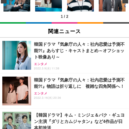
ン樹脂ベース 通気性メッシュ 在宅ワーク H-WY01
￥3,373
￥5,699
￥105,595
(黒網+黒枠+黒足)
1
/
2
EIZO ビジネス向けプレミアムモニター | FlexScan
SIHOO B100 オフィスチェア／デスクチェア メッシ
Amazonベーシック ペットシーツ 厚型 ワイド 42枚
EV2740X-WT | 27.0型4K UHD・USB Type-C・ホワ
ュチェア 人間工学 疲れない ブラック
x2袋(84枚) ホワイト(吸収面:ライトブルー)
関連ニュース
イト
￥27,999
￥3,234
￥109,572
韓国ドラマ『気象庁の人々：社内恋愛は予測不
能?!』あらすじ・キャストまとめ～オフショッ
Sezlife オフィスチェア デスクチェア 疲れない テレ
ト映像あり～
【純正品】27"ゲーミングモニター DualSense 充電
ネオ・ルーライフ ネオ・オムツ L 中型犬用 26枚入
ワーク チェア 強化バックレスト 30度ロッキング機
フック付き（CFI-ZDM1J）
り 単品
エンタメ
能 人間工学 椅子 腰サポート 90度跳ね上げ式アーム
2022.3.9(水) 11:38
レスト 3Dヘッドレスト ハンガー付き 高反発クッシ
￥49,979
￥1,800
￥7,680
ョン PCチェア 通気性メッシュ ゲーミング/勉強/事
韓国ドラマ『気象庁の人々：社内恋愛は予測不
務用 おしゃれ パソコンチェア (ブラック)
能?!』物語は折り返しに 複雑な四角関係へ！
Sezlife オフィスチェア デスクチェア 疲れない テレ
【整備済み品】Dell E2724HS 27インチ 液晶モニタ
Smart Basic(スマートベーシック) 【Amazon.co.jp
エンタメ
ワーク チェア 強化バックレスト 30度ロッキング機
ー フルHD（1920×1080）VA 非光沢 HDMI/DisplayP
限定】 Smart Basic アイリスオーヤマ ペットシーツ
2022.3.16(水) 20:36
能 人間工学 椅子 腰サポート 90度跳ね上げ式アーム
ort/VGA スピーカー内蔵 高さ調整 スイベル VESA対
超厚型 お徳用 ワイド 100枚入 (x 1) (ケース販売)
レスト 3Dヘッドレスト ハンガー付き 高反発クッシ
応 ComfortView ビジネス向け
￥7,680
￥15,800
￥3,670
ョン PCチェア 通気性メッシュ ゲーミング/勉強/事
【韓国ドラマ】キム・ミンジェ＆パク・ギュヨ
務用 おしゃれ パソコンチェア (ホワイト)
ン主演『ダリとカムジャタン』など4作品が日
ANDWINT オフィスチェア デスクチェア 肘なし メ
【MiniLED/24.5inch/280Hz/FHD】GRAPHT THE S
アイリスオーヤマ ペットシーツ 超厚型 お徳用 レギ
本初放送
ッシュ 通気性 ランバーサポート付き 腰サポート ガ
HOOTER Gaming Monitor 24” Essential ゲーミン