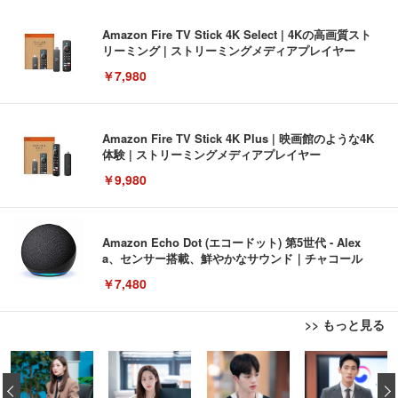
Amazon Fire TV Stick 4K Select | 4Kの高画質スト
リーミング | ストリーミングメディアプレイヤー
￥7,980
Amazon Fire TV Stick 4K Plus | 映画館のような4K
体験 | ストリーミングメディアプレイヤー
￥9,980
Amazon Echo Dot (エコードット) 第5世代 - Alex
a、センサー搭載、鮮やかなサウンド｜チャコール
￥7,480
>> もっと見る
[EdoErgo] オフィスチェア 椅子 テレワーク 疲れな
EIZO ビジネス向けプレミアムモニター | FlexScan
Amazonベーシック ペットシーツ 薄型 レギュラー 1
い 跳ね上げ式アームレスト コンパクト 約105度ロッ
EV3240X-WT | 31.5型4K UHD・USB Type-C・ホワ
‹
回使い捨て 無香料 ホワイト 300枚
キング pc 事務椅子 360度回転 座面昇降 強化ナイロ
イト