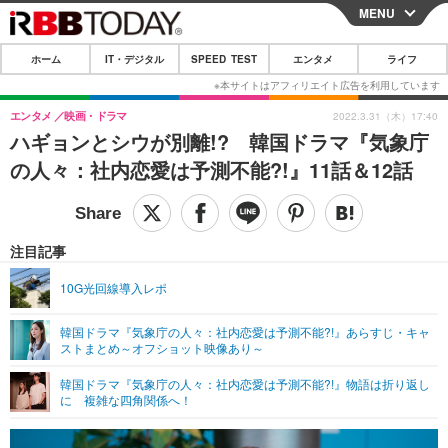
MENU
CLOSE
ホーム
IT・デジタル
SPEED TEST
エンタメ
ライフ
ホーム
IT・デジタル
エンタメ
映画・ドラマ
2022.3.31（木）17:40
ハギョンとシウが別離!? 韓国ドラマ『気象庁
IT・デジタルTOP
スマートフォン
SPEED TEST
の人々：社内恋愛は予測不能?!』11話＆12話
ネタ
ガジェット・ツール
エンタメ
ショッピング
その他
エンタメTOP
映画・ドラマ
ライフ
注目記事
韓流・K-POP
韓国・芸能
ライフTOP
グルメ
リリース一覧
10G光回線導入レポ
音楽
スポーツ
ペット
ショッピング
プッシュ通知の停止方法
韓国ドラマ『気象庁の人々：社内恋愛は予測不能?!』あらすじ・キャ
ストまとめ～オフショット映像あり～
グラビア
ブログ
その他
韓国ドラマ『気象庁の人々：社内恋愛は予測不能?!』物語は折り返し
ショッピング
その他
に 複雑な四角関係へ！