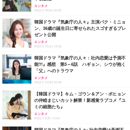
ュラー 200枚入【Amazon.co.jp限定】
ス圧無段階昇降 360度回転 キャスター付き コンパク
グモニター QD 24.5インチ 1ms FHD 量子ドット 残
エンタメ
ト 幅52×奥行58.5×高さ84～96cm テレワーク 在宅
像低減 (3年保証 | 輝点保証 | 日本メーカー)
￥3,731
2022.3.16(水) 20:25
￥4,139
￥34,980
勤務 ブラック
韓国ドラマ『気象庁の人々』主演パク・ミニョ
ン、36歳の誕生日に寄せられたスゴすぎるプレ
ゼント公開
エンタメ
2022.3.12(土) 16:02
韓国ドラマ『気象庁の人々：社内恋愛は予測不
能?!』感想 第5～6話 ハギョン、シウが抱く
「父」へのトラウマ
エンタメ
2022.3.10(木) 20:39
【韓国ドラマ】キム・ゴウン＆アン・ボヒョン
の仲睦まじいカット解禁！新感覚ラブコメ『ユ
ミの細胞たち』
エンタメ
2022.3.3(木) 13:50
韓国ドラマ『気象庁の人々: 社内恋愛は予測不