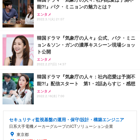
能?!』パク・ミニョンの魅力とは？
エンタメ
2022.3.1(火) 21:07
韓国ドラマ『気象庁の人々』公式、パク・ミニ
ョン＆ソン・ガンの濃厚キスシーン現場ショッ
ト公開
エンタメ
2022.2.27(日) 14:37
韓国ドラマ『気象庁の人々：社内恋愛は予測不
能?!』配信スタート 第1・2話あらすじ・感想
エンタメ
2022.2.16(水) 7:00
セキュリティ監視基盤の運用・保守/設計・構築エンジニア
日系大手電機メーカーグループのICTソリューション企業
東京都