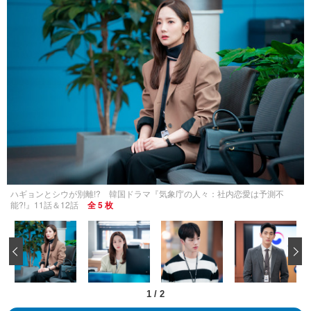
ハギョンとシウが別離!? 韓国ドラマ『気象庁の人々：社内恋愛は予測不
能?!』11話＆12話
全 5 枚
‹
1
/
2