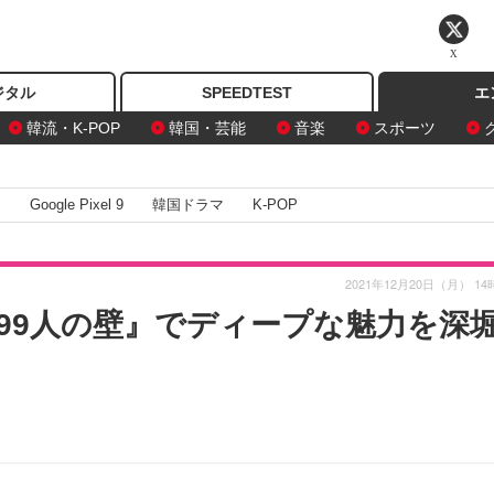
X
ジタル
SPEEDTEST
エ
韓流・K-POP
韓国・芸能
音楽
スポーツ
I
Google Pixel 9
韓国ドラマ
K-POP
2021年12月20日（月） 14
99人の壁』でディープな魅力を深