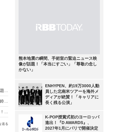
熊本地震の瞬間、手術室の緊迫ニュース映
像が話題！「本当にすごい」「尊敬の念し
かない」
ENHYPEN、約19万3000人動
熊本地震の瞬間、手術室の緊迫ニュース映像が話題！「本当にすごい」「尊敬の念しかない」
員した北南米ツアーを海外メ
ディアが絶賛！「キャリアに
「今が一番バスト大きい！」「自信あります！」鈴木奈々、アンバサダーのナイトブラ写真を公開
長く残る公演」
木村了、妻・奥菜恵の誕生日祝福ショットを公開！「素敵な家族」「ラブラブ」と反響
K-POP授賞式初のヨーロッパ
進出！『D AWARDS』、
を送る
2027年1月にパリで開催決定