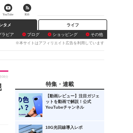
YouTube
RSS
ンタメ
ライフ
グラビア
ブログ
ショッピング
その他
※本サイトはアフィリエイト広告を利用しています
時08分
特集・連載
堀
【動画レビュー】注目ガジェ
ットを動画で解説！公式
YouTubeチャンネル
10G光回線導入レポ