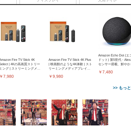
ア
ディスプレイ
犬用トイレ
Amazon Echo Dot (
Amazon Fire TV Stick 4K
Amazon Fire TV Stick 4K Plus
ドット) 第5世代 - Ale
Select | 4Kの高画質ストリー
| 映画館のような4K体験 | スト
センサー搭載、鮮やか
ミング | ストリーミングメデ
リーミングメディアプレイヤ
サウンド｜チャコール
￥7,480
ィアプレイヤー
ー
￥7,980
￥9,980
>> もっ