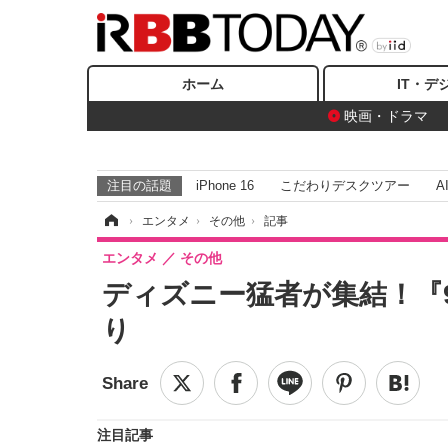
ホーム
IT・デ
映画・ドラマ
注目の話題
iPhone 16
こだわりデスクツアー
A
ホーム
›
エンタメ
›
その他
›
記事
エンタメ
その他
ディズニー猛者が集結！『
り
注目記事