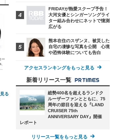
FRIDAYが熱愛スクープ予告！
大河女優とシンガーソングライ
ター組み合わせにネットで憶測
広がる
熊本在住のスザンヌ、被災した
自宅の凄惨な写真を公開 心境
や恐怖体験についても告白
エコー
xa、
アクセスランキングをもっと見る
な
新着リリース一覧
総勢400名を超えるランドク
と見る
ルーザーファンとともに、75
周年の節目を迎える『LAND
CRUISER 75th
ANNIVERSARY DAY』開催
レポート
リリース一覧をもっと見る