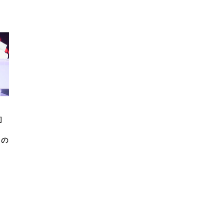
FHD】
ェ
ット
 メ
レギ
 ゲ
ーサ
ンチ
 ガ
 (3
回
ー)
ンパ
高さ
 在
初
月の