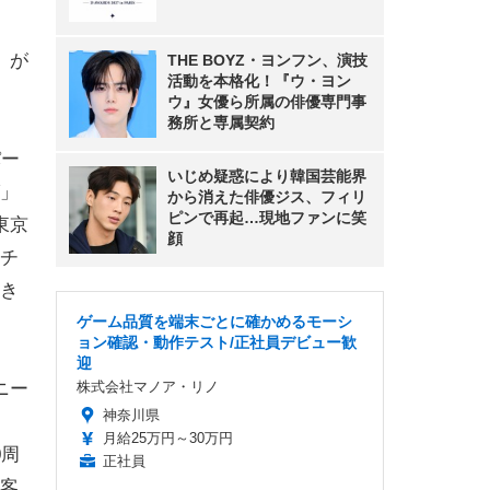
）が
THE BOYZ・ヨンフン、演技
活動を本格化！『ウ・ヨン
ウ』女優ら所属の俳優専門事
務所と専属契約
パー
いじめ疑惑により韓国芸能界
」
から消えた俳優ジス、フィリ
ピンで再起…現地ファンに笑
東京
顔
チ
き
ゲーム品質を端末ごとに確かめるモーシ
ョン確認・動作テスト/正社員デビュー歓
迎
ニー
株式会社マノア・リノ
神奈川県
月給25万円～30万円
0周
正社員
客