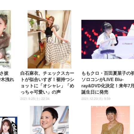
【整備済み品】Dell
【MiniLED/24.5inch/280Hz/
正品】27"ゲーミングモ
ANDWINT オフィスチ
アイリスオーヤマ ペ
Sezlife オフィスチェア デスク
ネオ・ルーライフ ネオ・オム
E2724HS 27インチ 液晶モ
Sezlife オフィスチェア デスク
Smart Basic(スマートベーシ
GRAPHT THE SHOOTER
ー DualSense 充電フッ
ア デスクチェア 肘なし
シーツ 超厚型 お徳用 
チェア 疲れない テレワーク
ツ L 中型犬用 26枚入り 単品
ニター フル
チェア 疲れない テレワーク
ック) 【Amazon.co.jp限定】
Gaming Monitor 24” Essential
き（CFI-ZDM1J）
ッシュ 通気性 ランバ
ュラー 200枚入
チェア 強化バックレスト 30
HD（1920×1080）VA 非光
チェア 強化バックレスト 30度
Smart Basic アイリスオーヤマ
ーミングモニター QD 24.5イ
ポート付き 腰サポート
【Amazon.co.jp限定】
￥1,800
￥15,800
￥34,980
9,979
度ロッキング機能 人間工学 椅
沢 HDMI/DisplayPort/VGA
ロッキング機能 人間工学 椅子
ペットシーツ 超厚型 お徳用
￥4,139
￥3,731
1ms FHD 量子ドット 残像低減
ス圧無段階昇降 360度
￥7,680
￥7,680
￥3,670
子 腰サポート 90度跳ね上げ
スピーカー内蔵 高さ調整 ス
腰サポート 90度跳ね上げ式ア
ワイド 100枚入 (x 1) (ケース
年保証 | 輝点保証 | 日本メーカ
転 キャスター付き コ
式アームレスト 3Dヘッドレス
イベル VESA対応
ームレスト 3Dヘッドレスト
販売)
クト 幅52×奥行58.5×
ト ハンガー付き 高反発クッシ
ComfortView ビジネス向け
ハンガー付き 高反発クッショ
84～96cm テレワーク
ョン PCチェア 通気性メッシ
ン PCチェア 通気性メッシュ
宅勤務 ブラック
ュ ゲーミング/勉強/事務用 お
ゲーミング/勉強/事務用 おし
しゃれ パソコンチェア (ブラ
ゃれ パソコンチェア (ホワイ
ック)
ト)
さ披
白石麻衣、チェックスカー
ももクロ・百田夏菜子の
で木洩れ
トが似合いすぎ！裾持つシ
ソロコンがLIVE Blu-
ョットに「オシャレ」「め
ray&DVD化決定！来年7
っちゃ可愛い」の声
誕生日に発売
2021.9.25(土) 22:34
2021.12.20(月) 9:59