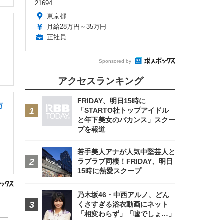
21694
東京都
月給28万円～35万円
正社員
Sponsored by
アクセスランキング
FRIDAY、明日15時に
万
「STARTO社トップアイドル
と年下美女のバカンス」スクー
プを報道
若手美人アナが人気中堅芸人と
ラブラブ同棲！FRIDAY、明日
15時に熱愛スクープ
乃木坂46・中西アルノ、どん
くさすぎる浴衣動画にネット
「相変わらず」「嘘でしょ…」