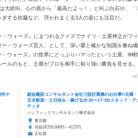
人は大絶叫。心の底から「最高だよっ！」と叫ぶ白石や、「
ゃぎする佐藤など、浮かれまくる3人の姿にも注目だ。
ー・ウォーズ』にまつわるクイズでナイツ・土屋伸之がフ
ター・ウォーズ芸人」として、深い愛と確かな知識を兼ね備
・ウォーズ』の世界にどっぷりハマったという土屋。99
ルールのもと、土屋がプロを相手に粘り強い勝負を見せる。
《K
動作テ
総合建設コンサルタント会社で設計業務のお仕事!/主婦・
主夫歓迎・土日休み・稼げる/9:30〜17:30/スタッフ・ア
ティオ
パシフィックコンサルタンツ株式会社
東京都
月給26万8,000円～41万円
正社員