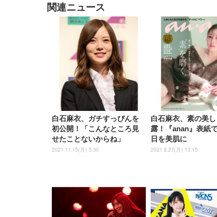
関連ニュース
EIZO ビジネス向けプレミア
EIZO ビジネス向けプレミア
【純
[EdoErgo] オフィスチェア 椅
Amazonベーシック ペットシ
SIHOO B100 オフィスチェア
Amazonベーシック ペットシ
ムモニター | FlexScan
ムモニター | FlexScan
ニタ
子 テレワーク 疲れない 跳ね
ーツ 薄型 レギュラー 1回使い
／デスクチェア メッシュチェ
ーツ 厚型 ワイド 42枚x2袋(84
EV3240X-WT | 31.5型4K
EV2740X-WT | 27.0型4K
ク付
上げ式アームレスト コンパク
捨て 無香料 ホワイト 300枚
ア 人間工学 疲れない ブラッ
枚) ホワイト(吸収面:ライトブ
UHD・USB Type-C・ホワイ
UHD・USB Type-C・ホワイ
ト 約105度ロッキング pc 事務
￥105,595
￥109,572
ク
ルー)
￥4
ト
ト
￥5,699
￥3,373
￥27,999
￥3,234
椅子 360度回転 座面昇降 強化
ナイロン樹脂ベース 通気性メ
ッシュ 在宅ワーク H-
WY01(黒網+黒枠+黒足)
白石麻衣、ガチすっぴんを
白石麻衣、素の美し
初公開！「こんなところ見
露！『anan』表紙
せたことないからね」
日を美肌に
2021.11.15(月) 5:30
2021.9.27(月) 13:15