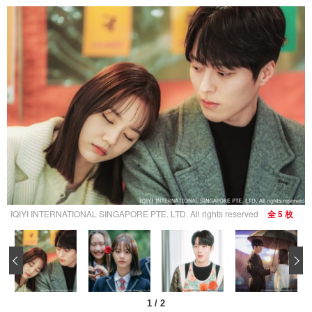
IQIYI INTERNATIONAL SINGAPORE PTE. LTD. All rights reserved
全 5 枚
‹
1
/
2