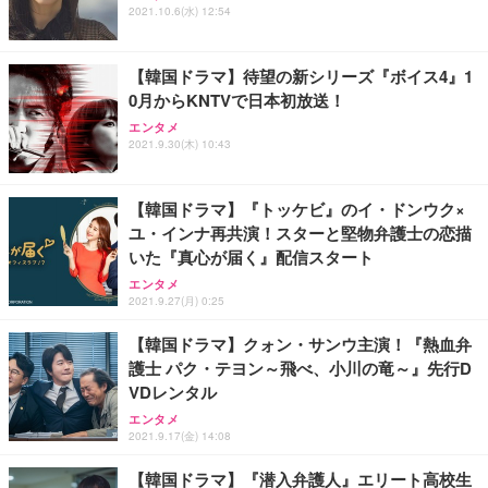
2021.10.6(水) 12:54
能 人間工学 椅子 腰サポート 90度跳ね上げ式アーム
ort/VGA スピーカー内蔵 高さ調整 スイベル VESA対
超厚型 お徳用 ワイド 100枚入 (x 1) (ケース販売)
レスト 3Dヘッドレスト ハンガー付き 高反発クッシ
応 ComfortView ビジネス向け
￥7,680
￥15,800
￥3,670
ョン PCチェア 通気性メッシュ ゲーミング/勉強/事
【韓国ドラマ】待望の新シリーズ『ボイス4』1
務用 おしゃれ パソコンチェア (ホワイト)
0月からKNTVで日本初放送！
ANDWINT オフィスチェア デスクチェア 肘なし メ
【MiniLED/24.5inch/280Hz/FHD】GRAPHT THE S
アイリスオーヤマ ペットシーツ 超厚型 お徳用 レギ
ッシュ 通気性 ランバーサポート付き 腰サポート ガ
HOOTER Gaming Monitor 24” Essential ゲーミン
エンタメ
ュラー 200枚入【Amazon.co.jp限定】
ス圧無段階昇降 360度回転 キャスター付き コンパク
グモニター QD 24.5インチ 1ms FHD 量子ドット 残
2021.9.30(木) 10:43
ト 幅52×奥行58.5×高さ84～96cm テレワーク 在宅
像低減 (3年保証 | 輝点保証 | 日本メーカー)
￥3,731
￥4,139
￥34,980
勤務 ブラック
【韓国ドラマ】『トッケビ』のイ・ドンウク×
ユ・インナ再共演！スターと堅物弁護士の恋描
いた『真心が届く』配信スタート
エンタメ
2021.9.27(月) 0:25
【韓国ドラマ】クォン・サンウ主演！『熱血弁
護士 パク・テヨン～飛べ、小川の竜～』先行D
VDレンタル
エンタメ
2021.9.17(金) 14:08
【韓国ドラマ】『潜入弁護人』エリート高校生