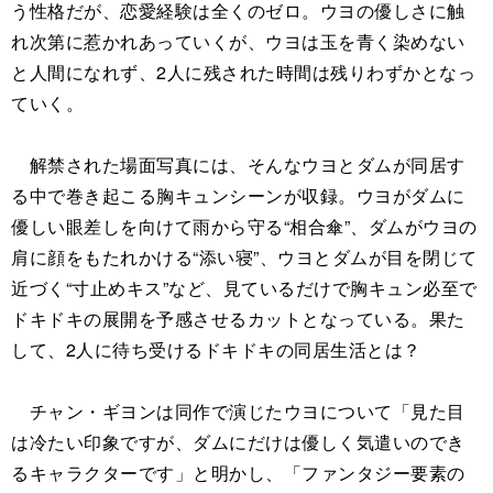
う性格だが、恋愛経験は全くのゼロ。ウヨの優しさに触
れ次第に惹かれあっていくが、ウヨは玉を青く染めない
と人間になれず、2人に残された時間は残りわずかとなっ
ていく。
解禁された場面写真には、そんなウヨとダムが同居す
る中で巻き起こる胸キュンシーンが収録。ウヨがダムに
優しい眼差しを向けて雨から守る“相合傘”、ダムがウヨの
肩に顔をもたれかける“添い寝”、ウヨとダムが目を閉じて
近づく“寸止めキス”など、見ているだけで胸キュン必至で
ドキドキの展開を予感させるカットとなっている。果た
して、2人に待ち受けるドキドキの同居生活とは？
チャン・ギヨンは同作で演じたウヨについて「見た目
は冷たい印象ですが、ダムにだけは優しく気遣いのでき
るキャラクターです」と明かし、「ファンタジー要素の