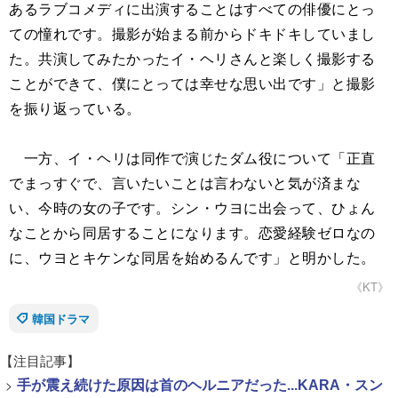
あるラブコメディに出演することはすべての俳優にとっ
ての憧れです。撮影が始まる前からドキドキしていまし
た。共演してみたかったイ・ヘリさんと楽しく撮影する
ことができて、僕にとっては幸せな思い出です」と撮影
を振り返っている。
一方、イ・ヘリは同作で演じたダム役について「正直
でまっすぐで、言いたいことは言わないと気が済まな
い、今時の女の子です。シン・ウヨに出会って、ひょん
なことから同居することになります。恋愛経験ゼロなの
に、ウヨとキケンな同居を始めるんです」と明かした。
《KT》
韓国ドラマ
【注目記事】
>
手が震え続けた原因は首のヘルニアだった...KARA・スン