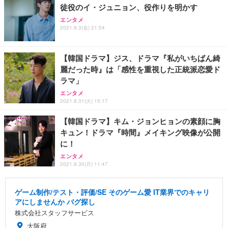
徒役のイ・ジュニョン、役作りを明かす
エンタメ
2021.9.3(金) 21:54
【韓国ドラマ】ジス、ドラマ『私がいちばん綺
麗だった時』は「感性を重視した正統派恋愛ド
ラマ」
エンタメ
2021.8.31(火) 15:17
【韓国ドラマ】キム・ジョンヒョンの素顔に胸
キュン！ドラマ『時間』メイキング映像が公開
に！
エンタメ
2021.8.30(月) 11:47
ゲーム制作/テスト・評価/SE そのゲーム愛 IT業界でのキャリ
アにしませんか バグ探し
株式会社スタッフサービス
大阪府