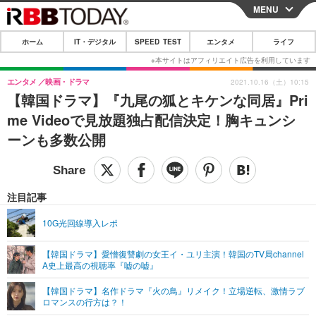
MENU
CLOSE
ホーム
IT・デジタル
SPEED TEST
エンタメ
ライフ
ホーム
IT・デジタル
エンタメ
映画・ドラマ
2021.10.16（土）10:15
【韓国ドラマ】『九尾の狐とキケンな同居』Pri
IT・デジタルTOP
スマートフォン
SPEED TEST
me Videoで見放題独占配信決定！胸キュンシ
ネタ
ガジェット・ツール
ーンも多数公開
エンタメ
ショッピング
その他
エンタメTOP
映画・ドラマ
ライフ
韓流・K-POP
韓国・芸能
注目記事
ライフTOP
グルメ
リリース一覧
音楽
スポーツ
10G光回線導入レポ
ペット
ショッピング
プッシュ通知の停止方法
グラビア
ブログ
その他
【韓国ドラマ】愛憎復讐劇の女王イ・ユリ主演！韓国のTV局channel
A史上最高の視聴率『嘘の嘘』
ショッピング
その他
【韓国ドラマ】名作ドラマ『火の鳥』リメイク！立場逆転、激情ラブ
ロマンスの行方は？！