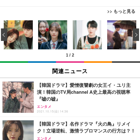
>> もっと見る
[EdoErgo] オフィスチェア 椅子 テレワーク 疲れな
EIZO ビジネス向けプレミアムモニター | FlexScan
Amazonベーシック ペットシーツ 薄型 レギュラー 1
い 跳ね上げ式アームレスト コンパクト 約105度ロッ
EV3240X-WT | 31.5型4K UHD・USB Type-C・ホワ
‹
回使い捨て 無香料 ホワイト 300枚
キング pc 事務椅子 360度回転 座面昇降 強化ナイロ
イト
ン樹脂ベース 通気性メッシュ 在宅ワーク H-WY01
￥3,373
￥5,699
￥105,595
(黒網+黒枠+黒足)
1
/
2
EIZO ビジネス向けプレミアムモニター | FlexScan
SIHOO B100 オフィスチェア／デスクチェア メッシ
Amazonベーシック ペットシーツ 厚型 ワイド 42枚
EV2740X-WT | 27.0型4K UHD・USB Type-C・ホワ
ュチェア 人間工学 疲れない ブラック
x2袋(84枚) ホワイト(吸収面:ライトブルー)
関連ニュース
イト
￥27,999
￥3,234
￥109,572
【韓国ドラマ】愛憎復讐劇の女王イ・ユリ主
演！韓国のTV局channel A史上最高の視聴率
Sezlife オフィスチェア デスクチェア 疲れない テレ
『嘘の嘘』
【純正品】27"ゲーミングモニター DualSense 充電
ネオ・ルーライフ ネオ・オムツ L 中型犬用 26枚入
ワーク チェア 強化バックレスト 30度ロッキング機
フック付き（CFI-ZDM1J）
り 単品
エンタメ
能 人間工学 椅子 腰サポート 90度跳ね上げ式アーム
2021.10.15(金) 14:36
レスト 3Dヘッドレスト ハンガー付き 高反発クッシ
￥49,979
￥1,800
￥7,680
ョン PCチェア 通気性メッシュ ゲーミング/勉強/事
【韓国ドラマ】名作ドラマ『火の鳥』リメイ
務用 おしゃれ パソコンチェア (ブラック)
ク！立場逆転、激情ラブロマンスの行方は？！
Sezlife オフィスチェア デスクチェア 疲れない テレ
【整備済み品】Dell E2724HS 27インチ 液晶モニタ
Smart Basic(スマートベーシック) 【Amazon.co.jp
エンタメ
ワーク チェア 強化バックレスト 30度ロッキング機
ー フルHD（1920×1080）VA 非光沢 HDMI/DisplayP
限定】 Smart Basic アイリスオーヤマ ペットシーツ