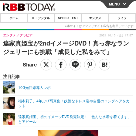
MENU
CLOSE
ホーム
IT・デジタル
SPEED TEST
エンタメ
ライフ
ホーム
IT・デジタル
エンタメ
グラビア
2021.10.15（金）17:57
達家真姫宝が2ndイメージDVD！真っ赤なラン
IT・デジタルTOP
スマートフォン
SPEED TEST
ジェリーにも挑戦「成長した私をみて」
ネタ
ガジェット・ツール
エンタメ
ショッピング
その他
エンタメTOP
映画・ドラマ
ライフ
注目記事
韓流・K-POP
韓国・芸能
ライフTOP
グルメ
リリース一覧
10G光回線導入レポ
音楽
スポーツ
ペット
ショッピング
プッシュ通知の停止方法
福本莉子、4年ぶり写真集！妖艶なドレス姿や自慢のロングヘアをカ
ット
グラビア
ブログ
その他
達家真姫宝、初のイメージDVD発売決定！「色んな水着を着てます」
ショッピング
その他
とアピール