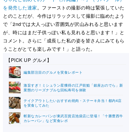
を発売した達家
。ファーストの撮影の時は緊張していた
とのことだが、今作はリラックスして撮影に臨めたよう
で「2ndでは大人っぽい雰囲気が沢山みれると思います
が、時にはまだ子供っぽい私も見れると思います！」と
コメント。さらに「成長した私の姿を皆さんにみてもら
うことがとても楽しみです！」と語った。
【PICK UP グルメ】
編集部注目のグルメを実食レポート
激旨すぎ！ミシュラン星獲得の江戸前鮨「銀座おのでら」新
業態のリーズナブルな回転寿司を体験
テイクアウトしたいおすすめ焼肉・ステーキ弁当！都内4店
を実食してみた
斬新なカレーパンが東武百貨店池袋店に登場！「十勝豊西牛
カレーパン」など実食レポ