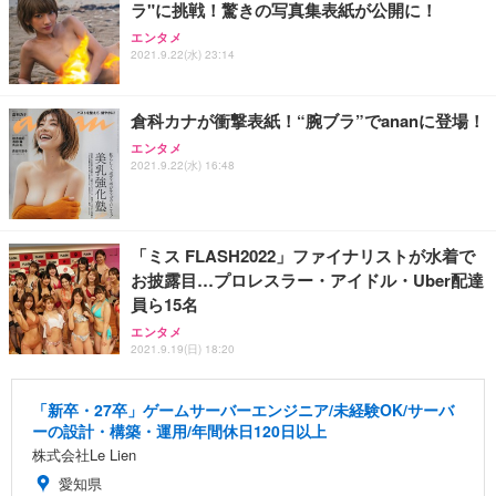
ラ"に挑戦！驚きの写真集表紙が公開に！
エンタメ
2021.9.22(水) 23:14
倉科カナが衝撃表紙！“腕ブラ”でananに登場！
エンタメ
2021.9.22(水) 16:48
「ミス FLASH2022」ファイナリストが水着で
お披露目…プロレスラー・アイドル・Uber配達
員ら15名
エンタメ
2021.9.19(日) 18:20
「新卒・27卒」ゲームサーバーエンジニア/未経験OK/サーバ
ーの設計・構築・運用/年間休日120日以上
株式会社Le Lien
愛知県