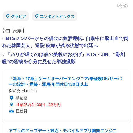
《松尾》
グラビア
エンタメトピックス
【注目記事】
>
BTSメンバーからの借金に飲酒運転...自粛中に脳出血で倒
れた韓国芸人、退院 麻痺が残る状態で出廷へ
>
「パリが輝くのは彼の美貌のおかげ」BTS・JIN、“彫刻
級”の容貌を存分に見せた単独撮影
「新卒・27卒」ゲームサーバーエンジニア/未経験OK/サーバ
ーの設計・構築・運用/年間休日120日以上
株式会社Le Lien
愛知県
月給26万3,100円～32万円
正社員
アプリのアップデート対応・モバイルアプリ開発エンジニ