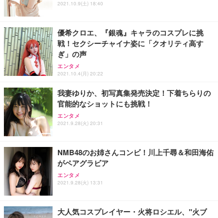
2021.10.9(土) 18:40
優希クロエ、『銀魂』キャラのコスプレに挑
戦！セクシーチャイナ姿に「クオリティ高す
ぎ」の声
エンタメ
2021.10.4(月) 20:22
我妻ゆりか、初写真集発売決定！下着ちらりの
官能的なショットにも挑戦！
エンタメ
2021.9.28(火) 20:31
NMB48のお姉さんコンビ！川上千尋＆和田海佑
がペアグラビア
エンタメ
2021.9.28(火) 13:31
大人気コスプレイヤー・火将ロシエル、"火ブ