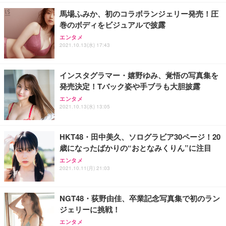
馬場ふみか、初のコラボランジェリー発売！圧
巻のボディをビジュアルで披露
エンタメ
2021.10.13(水) 17:43
インスタグラマー・嬉野ゆみ、覚悟の写真集を
発売決定！Tバック姿や手ブラも大胆披露
エンタメ
2021.10.13(水) 13:05
HKT48・田中美久、ソログラビア30ページ！20
歳になったばかりの“おとなみくりん”に注目
エンタメ
2021.10.11(月) 21:03
NGT48・荻野由佳、卒業記念写真集で初のラン
ジェリーに挑戦！
エンタメ