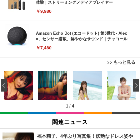
体験 | ストリーミングメディアプレイヤー
￥9,980
Amazon Echo Dot (エコードット) 第5世代 - Alex
a、センサー搭載、鮮やかなサウンド｜チャコール
￥7,480
>> もっと見る
[EdoErgo] オフィスチェア 椅子 テレワーク 疲れな
EIZO ビジネス向けプレミアムモニター | FlexScan
Amazonベーシック ペットシーツ 薄型 レギュラー 1
い 跳ね上げ式アームレスト コンパクト 約105度ロッ
EV3240X-WT | 31.5型4K UHD・USB Type-C・ホワ
‹
回使い捨て 無香料 ホワイト 300枚
キング pc 事務椅子 360度回転 座面昇降 強化ナイロ
イト
ン樹脂ベース 通気性メッシュ 在宅ワーク H-WY01
￥3,373
￥5,699
￥105,595
(黒網+黒枠+黒足)
1
/
4
EIZO ビジネス向けプレミアムモニター | FlexScan
SIHOO B100 オフィスチェア／デスクチェア メッシ
Amazonベーシック ペットシーツ 厚型 ワイド 42枚
EV2740X-WT | 27.0型4K UHD・USB Type-C・ホワ
ュチェア 人間工学 疲れない ブラック
x2袋(84枚) ホワイト(吸収面:ライトブルー)
関連ニュース
イト
￥27,999
￥3,234
￥109,572
福本莉子、4年ぶり写真集！妖艶なドレス姿や