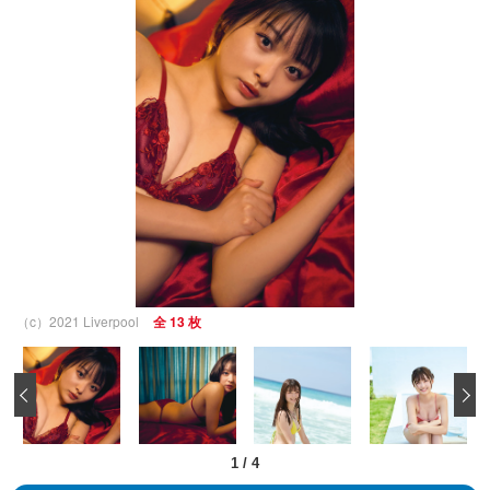
（c）2021 Liverpool
全 13 枚
‹
1
/
4