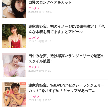
自慢のロングヘアをカット
Sezlife オフィスチェア デスクチェア 疲れない テレ
【純正品】27"ゲーミングモニター DualSense 充電
ネオ・ルーライフ ネオ・オムツ L 中型犬用 26枚入
エンタメ
ワーク チェア 強化バックレスト 30度ロッキング機
フック付き（CFI-ZDM1J）
り 単品
2021.10.15(金) 12:07
能 人間工学 椅子 腰サポート 90度跳ね上げ式アーム
レスト 3Dヘッドレスト ハンガー付き 高反発クッシ
￥49,979
￥1,800
￥7,680
ョン PCチェア 通気性メッシュ ゲーミング/勉強/事
達家真姫宝、初のイメージDVD発売決定！「色
務用 おしゃれ パソコンチェア (ブラック)
んな水着を着てます」とアピール
Sezlife オフィスチェア デスクチェア 疲れない テレ
【整備済み品】Dell E2724HS 27インチ 液晶モニタ
Smart Basic(スマートベーシック) 【Amazon.co.jp
エンタメ
ワーク チェア 強化バックレスト 30度ロッキング機
ー フルHD（1920×1080）VA 非光沢 HDMI/DisplayP
限定】 Smart Basic アイリスオーヤマ ペットシーツ
2021.5.16(日) 17:16
能 人間工学 椅子 腰サポート 90度跳ね上げ式アーム
ort/VGA スピーカー内蔵 高さ調整 スイベル VESA対
超厚型 お徳用 ワイド 100枚入 (x 1) (ケース販売)
レスト 3Dヘッドレスト ハンガー付き 高反発クッシ
応 ComfortView ビジネス向け
￥7,680
￥15,800
￥3,670
ョン PCチェア 通気性メッシュ ゲーミング/勉強/事
田中みな実、透け感高いランジェリーで魅惑の
務用 おしゃれ パソコンチェア (ホワイト)
スタイル披露！
ANDWINT オフィスチェア デスクチェア 肘なし メ
【MiniLED/24.5inch/280Hz/FHD】GRAPHT THE S
アイリスオーヤマ ペットシーツ 超厚型 お徳用 レギ
ッシュ 通気性 ランバーサポート付き 腰サポート ガ
HOOTER Gaming Monitor 24” Essential ゲーミン
エンタメ
ュラー 200枚入【Amazon.co.jp限定】
ス圧無段階昇降 360度回転 キャスター付き コンパク
グモニター QD 24.5インチ 1ms FHD 量子ドット 残
2021.10.6(水) 14:20
ト 幅52×奥行58.5×高さ84～96cm テレワーク 在宅
像低減 (3年保証 | 輝点保証 | 日本メーカー)
￥3,731
￥4,139
￥34,980
勤務 ブラック
達家真姫宝、1stDVDで“セクシーランジェリー
カット”をおすすめ「ギャップがあって…」
エンタメ
2021.7.10(土) 13:55