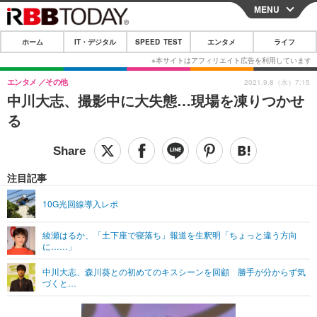
MENU
CLOSE
ホーム
IT・デジタル
SPEED TEST
エンタメ
ライフ
ホーム
IT・デジタル
エンタメ
その他
2021.9.8（水）7:15
中川大志、撮影中に大失態…現場を凍りつかせ
IT・デジタルTOP
スマートフォン
SPEED TEST
る
ネタ
ガジェット・ツール
エンタメ
ショッピング
その他
エンタメTOP
映画・ドラマ
ライフ
注目記事
韓流・K-POP
韓国・芸能
ライフTOP
グルメ
リリース一覧
10G光回線導入レポ
音楽
スポーツ
ペット
ショッピング
プッシュ通知の停止方法
綾瀬はるか、「土下座で寝落ち」報道を生釈明「ちょっと違う方向
に……」
グラビア
ブログ
その他
中川大志、森川葵との初めてのキスシーンを回顧 勝手が分からず気
ショッピング
その他
づくと…