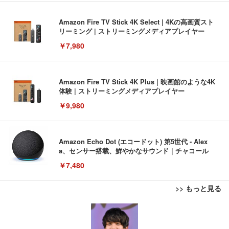
Amazon Fire TV Stick 4K Select | 4Kの高画質スト
リーミング | ストリーミングメディアプレイヤー
￥7,980
Amazon Fire TV Stick 4K Plus | 映画館のような4K
体験 | ストリーミングメディアプレイヤー
￥9,980
Amazon Echo Dot (エコードット) 第5世代 - Alex
a、センサー搭載、鮮やかなサウンド｜チャコール
￥7,480
>> もっと見る
[EdoErgo] オフィスチェア 椅子 テレワーク 疲れな
EIZO ビジネス向けプレミアムモニター | FlexScan
Amazonベーシック ペットシーツ 薄型 レギュラー 1
い 跳ね上げ式アームレスト コンパクト 約105度ロッ
EV3240X-WT | 31.5型4K UHD・USB Type-C・ホワ
回使い捨て 無香料 ホワイト 300枚
キング pc 事務椅子 360度回転 座面昇降 強化ナイロ
イト