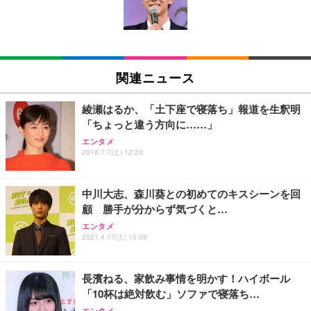
ン樹脂ベース 通気性メッシュ 在宅ワーク H-WY01
￥3,373
￥5,699
￥105,595
(黒網+黒枠+黒足)
EIZO ビジネス向けプレミアムモニター | FlexScan
SIHOO B100 オフィスチェア／デスクチェア メッシ
Amazonベーシック ペットシーツ 厚型 ワイド 42枚
EV2740X-WT | 27.0型4K UHD・USB Type-C・ホワ
ュチェア 人間工学 疲れない ブラック
x2袋(84枚) ホワイト(吸収面:ライトブルー)
関連ニュース
イト
￥27,999
￥3,234
￥109,572
綾瀬はるか、「土下座で寝落ち」報道を生釈明
「ちょっと違う方向に……」
Sezlife オフィスチェア デスクチェア 疲れない テレ
【純正品】27"ゲーミングモニター DualSense 充電
ネオ・ルーライフ ネオ・オムツ L 中型犬用 26枚入
エンタメ
ワーク チェア 強化バックレスト 30度ロッキング機
2018.7.7(土) 12:20
フック付き（CFI-ZDM1J）
り 単品
能 人間工学 椅子 腰サポート 90度跳ね上げ式アーム
レスト 3Dヘッドレスト ハンガー付き 高反発クッシ
￥49,979
￥1,800
￥7,680
ョン PCチェア 通気性メッシュ ゲーミング/勉強/事
中川大志、森川葵との初めてのキスシーンを回
務用 おしゃれ パソコンチェア (ブラック)
顧 勝手が分からず気づくと…
Sezlife オフィスチェア デスクチェア 疲れない テレ
【整備済み品】Dell E2724HS 27インチ 液晶モニタ
Smart Basic(スマートベーシック) 【Amazon.co.jp
エンタメ
ワーク チェア 強化バックレスト 30度ロッキング機
ー フルHD（1920×1080）VA 非光沢 HDMI/DisplayP
限定】 Smart Basic アイリスオーヤマ ペットシーツ
2021.4.17(土) 10:09
能 人間工学 椅子 腰サポート 90度跳ね上げ式アーム
ort/VGA スピーカー内蔵 高さ調整 スイベル VESA対
超厚型 お徳用 ワイド 100枚入 (x 1) (ケース販売)
レスト 3Dヘッドレスト ハンガー付き 高反発クッシ
応 ComfortView ビジネス向け
￥7,680
￥15,800
￥3,670
ョン PCチェア 通気性メッシュ ゲーミング/勉強/事
長濱ねる、家飲み事情を明かす！ハイボール
務用 おしゃれ パソコンチェア (ホワイト)
「10杯は絶対飲む」ソファで寝落ち…
ANDWINT オフィスチェア デスクチェア 肘なし メ
【MiniLED/24.5inch/280Hz/FHD】GRAPHT THE S
アイリスオーヤマ ペットシーツ 超厚型 お徳用 レギ
ッシュ 通気性 ランバーサポート付き 腰サポート ガ
HOOTER Gaming Monitor 24” Essential ゲーミン
エンタメ