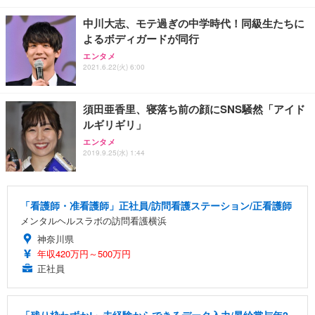
中川大志、モテ過ぎの中学時代！同級生たちに
よるボディガードが同行
エンタメ
2021.6.22(火) 6:00
須田亜香里、寝落ち前の顔にSNS騒然「アイド
ルギリギリ」
エンタメ
2019.9.25(水) 1:44
「看護師・准看護師」正社員/訪問看護ステーション/正看護師
メンタルヘルスラボの訪問看護横浜
神奈川県
年収420万円～500万円
正社員
「残り枠わずか!」未経験からできるデータ入力/昇給賞与年2