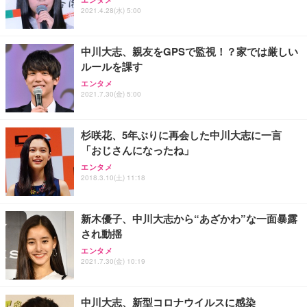
ュラー 200枚入【Amazon.co.jp限定】
ス圧無段階昇降 360度回転 キャスター付き コンパク
グモニター QD 24.5インチ 1ms FHD 量子ドット 残
2021.4.28(水) 5:00
ト 幅52×奥行58.5×高さ84～96cm テレワーク 在宅
像低減 (3年保証 | 輝点保証 | 日本メーカー)
￥3,731
￥4,139
￥34,980
勤務 ブラック
中川大志、親友をGPSで監視！？家では厳しい
ルールを課す
エンタメ
2021.7.30(金) 5:00
杉咲花、5年ぶりに再会した中川大志に一言
「おじさんになったね」
エンタメ
2018.3.10(土) 11:18
新木優子、中川大志から“あざかわ”な一面暴露
され動揺
エンタメ
2021.7.30(金) 10:19
中川大志、新型コロナウイルスに感染