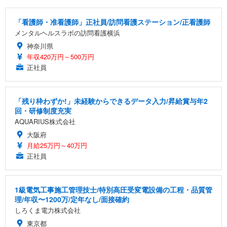
「看護師・准看護師」正社員/訪問看護ステーション/正看護師
メンタルヘルスラボの訪問看護横浜
神奈川県
年収420万円～500万円
正社員
「残り枠わずか!」未経験からできるデータ入力/昇給賞与年2
回・研修制度充実
AQUARIUS株式会社
大阪府
月給25万円～40万円
正社員
1級電気工事施工管理技士/特別高圧受変電設備の工程・品質管
理/年収〜1200万/定年なし/面接確約
しろくま電力株式会社
東京都