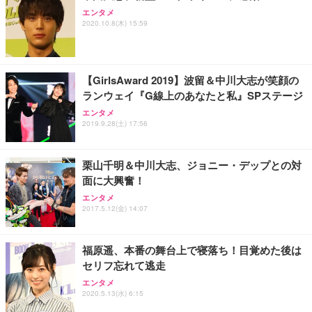
エンタメ
2020.10.8(木) 15:59
【GirlsAward 2019】波留＆中川大志が笑顔の
ランウェイ『G線上のあなたと私』SPステージ
エンタメ
2019.9.28(土) 17:56
栗山千明＆中川大志、ジョニー・デップとの対
面に大興奮！
エンタメ
2017.5.12(金) 14:07
福原遥、本番の舞台上で寝落ち！目覚めた後は
セリフ忘れて逃走
エンタメ
2020.5.13(水) 6:15