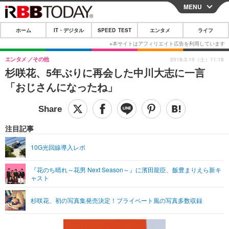
MENU
CLOSE
ホーム
IT・デジタル
SPEED TEST
エンタメ
ライフ
ホーム
IT・デジタル
エンタメ
その他
2018.3.10（土）11:18
杉咲花、5年ぶりに再会した中川大志に一言
IT・デジタルTOP
スマートフォン
SPEED TEST
「おじさんになったね」
ネタ
ガジェット・ツール
エンタメ
ショッピング
その他
エンタメTOP
映画・ドラマ
ライフ
注目記事
韓流・K-POP
韓国・芸能
ライフTOP
グルメ
リリース一覧
10G光回線導入レポ
音楽
スポーツ
ペット
ショッピング
プッシュ通知の停止方法
『花のち晴れ～花男 Next Season～』に濱田龍臣、飯豊まりえら新キ
ャスト
グラビア
ブログ
その他
ショッピング
その他
杉咲花、初の写真集発売決定！プライベート風の写真多数収録