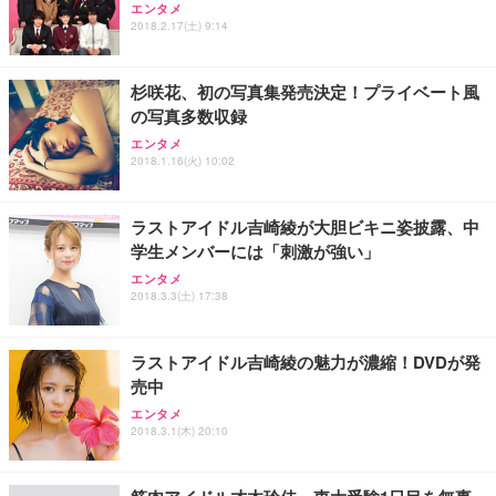
【純正品】27"ゲーミングモニター DualSense 充電
ネオ・ルーライフ ネオ・オムツ L 中型犬用 26枚入
エンタメ
ワーク チェア 強化バックレスト 30度ロッキング機
フック付き（CFI-ZDM1J）
り 単品
2018.2.17(土) 9:14
能 人間工学 椅子 腰サポート 90度跳ね上げ式アーム
レスト 3Dヘッドレスト ハンガー付き 高反発クッシ
￥49,979
￥1,800
￥7,680
ョン PCチェア 通気性メッシュ ゲーミング/勉強/事
杉咲花、初の写真集発売決定！プライベート風
務用 おしゃれ パソコンチェア (ブラック)
の写真多数収録
Sezlife オフィスチェア デスクチェア 疲れない テレ
【整備済み品】Dell E2724HS 27インチ 液晶モニタ
Smart Basic(スマートベーシック) 【Amazon.co.jp
エンタメ
ワーク チェア 強化バックレスト 30度ロッキング機
ー フルHD（1920×1080）VA 非光沢 HDMI/DisplayP
限定】 Smart Basic アイリスオーヤマ ペットシーツ
2018.1.16(火) 10:02
能 人間工学 椅子 腰サポート 90度跳ね上げ式アーム
ort/VGA スピーカー内蔵 高さ調整 スイベル VESA対
超厚型 お徳用 ワイド 100枚入 (x 1) (ケース販売)
レスト 3Dヘッドレスト ハンガー付き 高反発クッシ
応 ComfortView ビジネス向け
￥7,680
￥15,800
￥3,670
ョン PCチェア 通気性メッシュ ゲーミング/勉強/事
ラストアイドル吉崎綾が大胆ビキニ姿披露、中
務用 おしゃれ パソコンチェア (ホワイト)
学生メンバーには「刺激が強い」
ANDWINT オフィスチェア デスクチェア 肘なし メ
【MiniLED/24.5inch/280Hz/FHD】GRAPHT THE S
アイリスオーヤマ ペットシーツ 超厚型 お徳用 レギ
ッシュ 通気性 ランバーサポート付き 腰サポート ガ
HOOTER Gaming Monitor 24” Essential ゲーミン
エンタメ
ュラー 200枚入【Amazon.co.jp限定】
ス圧無段階昇降 360度回転 キャスター付き コンパク
グモニター QD 24.5インチ 1ms FHD 量子ドット 残
2018.3.3(土) 17:38
ト 幅52×奥行58.5×高さ84～96cm テレワーク 在宅
像低減 (3年保証 | 輝点保証 | 日本メーカー)
￥3,731
￥4,139
￥34,980
勤務 ブラック
ラストアイドル吉崎綾の魅力が濃縮！DVDが発
売中
エンタメ
2018.3.1(木) 20:10