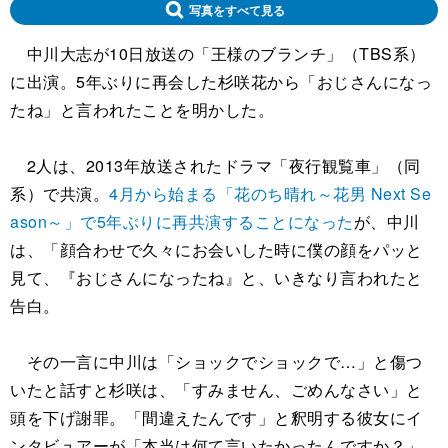
写真をすべて見る
中川大志が10日放送の「王様のブランチ」（TBS系）
に出演。5年ぶりに再会した杉咲花から「おじさんになっ
たね」と言われたことを明かした。
2人は、2013年放送されたドラマ「夜行観覧車」（同
系）で共演。
4月から始まる「花のち晴れ～花男 Next Se
ason～」で5年ぶりに再共演することになった
が、中川
は、「顔合わせで久々にお会いした時に僕の顔をパッと
見て、『おじさんになったね』と、いきなり言われたと
告白。
その一言に中川は「ショックでショックで…」と傷つ
いたと話すと杉咲は、「すみません、ごめんなさい」と
頭を下げ謝罪。「間違えたんです」と釈明する彼女にイ
ンタビュアーが「本当は何て言いたかったんですか？」