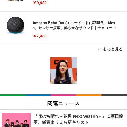
￥9,980
Amazon Echo Dot (エコードット) 第5世代 - Alex
a、センサー搭載、鮮やかなサウンド｜チャコール
￥7,480
>> もっと見る
[EdoErgo] オフィスチェア 椅子 テレワーク 疲れな
EIZO ビジネス向けプレミアムモニター | FlexScan
Amazonベーシック ペットシーツ 薄型 レギュラー 1
い 跳ね上げ式アームレスト コンパクト 約105度ロッ
EV3240X-WT | 31.5型4K UHD・USB Type-C・ホワ
回使い捨て 無香料 ホワイト 300枚
キング pc 事務椅子 360度回転 座面昇降 強化ナイロ
イト
ン樹脂ベース 通気性メッシュ 在宅ワーク H-WY01
￥3,373
￥5,699
￥105,595
(黒網+黒枠+黒足)
EIZO ビジネス向けプレミアムモニター | FlexScan
SIHOO B100 オフィスチェア／デスクチェア メッシ
Amazonベーシック ペットシーツ 厚型 ワイド 42枚
EV2740X-WT | 27.0型4K UHD・USB Type-C・ホワ
ュチェア 人間工学 疲れない ブラック
x2袋(84枚) ホワイト(吸収面:ライトブルー)
関連ニュース
イト
￥27,999
￥3,234
￥109,572
『花のち晴れ～花男 Next Season～』に濱田龍
臣、飯豊まりえら新キャスト
Sezlife オフィスチェア デスクチェア 疲れない テレ