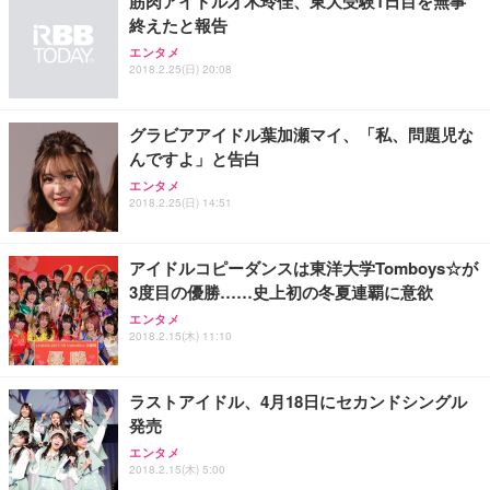
筋肉アイドル才木玲佳、東大受験1日目を無事
終えたと報告
エンタメ
2018.2.25(日) 20:08
グラビアアイドル葉加瀬マイ、「私、問題児な
んですよ」と告白
エンタメ
2018.2.25(日) 14:51
アイドルコピーダンスは東洋大学Tomboys☆が
3度目の優勝……史上初の冬夏連覇に意欲
エンタメ
2018.2.15(木) 11:10
ラストアイドル、4月18日にセカンドシングル
発売
エンタメ
2018.2.15(木) 5:00