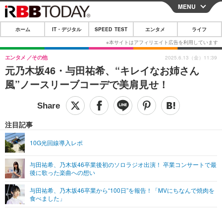
MENU
CLOSE
ホーム
IT・デジタル
SPEED TEST
エンタメ
ライフ
ホーム
IT・デジタル
エンタメ
その他
2025.6.13（金）11:39
元乃木坂46・与田祐希、“キレイなお姉さん
IT・デジタルTOP
スマートフォン
SPEED TEST
風”ノースリーブコーデで美肩見せ！
ネタ
ガジェット・ツール
エンタメ
ショッピング
その他
エンタメTOP
映画・ドラマ
ライフ
注目記事
韓流・K-POP
韓国・芸能
ライフTOP
グルメ
リリース一覧
10G光回線導入レポ
音楽
スポーツ
ペット
ショッピング
プッシュ通知の停止方法
与田祐希、乃木坂46卒業後初のソロラジオ出演！ 卒業コンサートで最
後に歌った楽曲への想い
グラビア
ブログ
その他
与田祐希、乃木坂46卒業から“100日”を報告！「MVにちなんで焼肉を
ショッピング
その他
食べました」