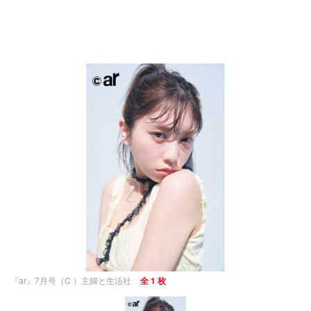
『ar』7月号（C ）主婦と生活社
全 1 枚