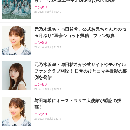
寝ホン 睡眠用イヤホン 寝ながら 痛くない 超軽量2.8
【MiniLED/24.5inch/280Hz/FHD】GRAPHT THE S
【整備済み品】富士通 ESPRIMO Q558 ミニPC i5第
g ASMR推薦 ワイヤレス Bluetooth6.1 柔軟性高 安
HOOTER Gaming Monitor 24” Essential ゲーミン
エンタメ
9世代 16GB SSD256GB Win11 Office2021 WiFi
眠 仕事 ブルー
グモニター QD 24.5インチ 1ms FHD 量子ドット 残
2025.5.13(火) 13:40
像低減 (3年保証 | 輝点保証 | 日本メーカー)
￥33,980
￥2,682
￥34,980
元乃木坂46・与田祐希、公式お兄ちゃんとの“2
ヵ月ぶり”再会ショット投稿！ファン歓喜
エンタメ
2025.4.28(月) 15:21
元乃木坂46・与田祐希が公式サイトやモバイル
ファンクラブ開設！ 日常のひとコマや撮影の裏
側を発信
エンタメ
2025.4.18(金) 18:31
与田祐希にオーストラリア大使館が感謝の投
稿！
エンタメ
2025.3.19(水) 23:17