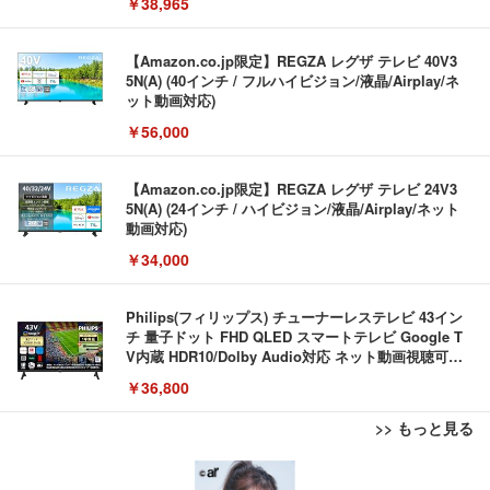
￥38,965
【Amazon.co.jp限定】REGZA レグザ テレビ 40V3
5N(A) (40インチ / フルハイビジョン/液晶/Airplay/ネ
ット動画対応)
￥56,000
【Amazon.co.jp限定】REGZA レグザ テレビ 24V3
5N(A) (24インチ / ハイビジョン/液晶/Airplay/ネット
動画対応)
￥34,000
Philips(フィリップス) チューナーレステレビ 43イン
チ 量子ドット FHD QLED スマートテレビ Google T
V内蔵 HDR10/Dolby Audio対応 ネット動画視聴可能
地上波受信なし 音声検索可能 日本語対応
￥36,800
>> もっと見る
Bluetoothイヤホン ワイヤレスイヤホン IPX7防水
EIZO ビジネス向けプレミアムモニター | FlexScan
【ミニPC 最強 ゲーミング PC】GMKtec NucBox K