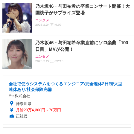
乃木坂46・与田祐希の卒業コンサート開催！大
園桃子がサプライズ登場
エンタメ
2025.2.24(月) 9:09
乃木坂46・与田祐希卒業直前にソロ楽曲「100
日目」MVが公開！
エンタメ
2025.2.22(土) 22:15
会社で使うシステムをつくるエンジニア/完全週休2日制/大型
連休あり/社会保険完備
Yts株式会社
神奈川県
月給29万4,300円～70万円
正社員