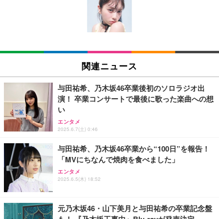
最大60時間再生 2026年最新Bluetooth6.0ブルートゥ
EV3240X-WT | 31.5型4K UHD・USB Type-C・ホワ
8 PlusミニPCゲーミング AMD R7 8845HS搭載 【R
ースイヤホン 全音域HIFI音質低遅延接続瞬時 片耳/
イト
9 7940HS/8745HS/H255より上位】Radeon 780M | 1
両耳 WEB会議/運動/ゲーム/通学通勤/スポーツ/音楽
28GB DDR5拡張可能 32GB DDR5+1TB SSD |Oculi
￥999
￥105,595
￥122,848
用iPhone/Android対応 (002 black)
nk・USB4.0×2 | Win11 Pro 5.1GHz | Win11 Pro | 8
K 4画面対応
Grithope イヤホン タイプC【2026新モデル 耐久
EIZO ビジネス向けプレミアムモニター | FlexScan
【法人向け・5年安定ビジネスに最適】GMKtec ミニ
性】 有線イヤホン マイク付き HiFi音質 ノイズ低減
EV2740X-WT | 27.0型4K UHD・USB Type-C・ホワ
PC Ryzen 7 7730U搭載 M5 Ultra【32GB DDR4 1TB
関連ニュース
重低音 遅延なし
イト
SSD】8コア16スレッド 最大4.5GHz Win11 Pro 小
型PC 2.5G有線LAN Wi-Fi 6E BT5.2 8K3画面同時出
￥949
￥109,572
￥86,999
力 HDMI2.0/DP1.4/USB-C M.2 SSD 16TB拡張対応
与田祐希、乃木坂46卒業後初のソロラジオ出
コンパクト 静音ミニPC ゲーミングPC
演！ 卒業コンサートで最後に歌った楽曲への想
Lightning to 3.5mm イヤホンジャック 変換 MFi認
【ミニpc 最新第12世代 N95 省電力 N97より高速】B
い
【純正品】27"ゲーミングモニター DualSense 充電
証 【ハイレゾ音質】 内蔵DAC 遅延なし 48ビット/9
MAX ミニpc mini pc N95 4C/4T 15W 最大3.4GHz 1
フック付き（CFI-ZDM1J）
エンタメ
6KHz 音量調節対応
2GB LPDDR5+512GB SSD 小型PC 8TB拡張M.2_N
2025.6.7(土) 0:46
VMe/SATA HDMI2.1/2画面出力 4K@60Hz 小型パソ
￥49,979
￥999
￥39,999
コン 高速2.4G/5GWi-Fi BT5.0 ギガビットLAN 静音
与田祐希、乃木坂46卒業から“100日”を報告！
ミニパソコン B4Plus
「MVにちなんで焼肉を食べました」
【HIFI音質】iphone イヤホンジャック ライトニン
【整備済み品】Dell E2724HS 27インチ 液晶モニタ
GMKtec ミニPC G11初登場 AMD Ryzen Embedde
グ イヤホン 変換 MFI認証 4極 内蔵DAC 遅延なし 音
ー フルHD（1920×1080）VA 非光沢 HDMI/DisplayP
d R2514搭載 16GB DDR4＋256GB SSD動作より安
エンタメ
2025.6.5(木) 18:52
量調節/音楽
ort/VGA スピーカー内蔵 高さ調整 スイベル VESA対
定 最大3.7GHz｜4K×3画面出力・2.5GLAN HDMI 2.
応 ComfortView ビジネス向け
1/Type-C・Win11 Pro Mini PC USB3.2×4 企業・学
￥999
￥15,800
￥61,248
習向け 超小型 高性能 (16GB+256GB)
元乃木坂46・山下美月と与田祐希の卒業記念盤
も！ 『乃木坂工事中』Blu-rayが発売決定