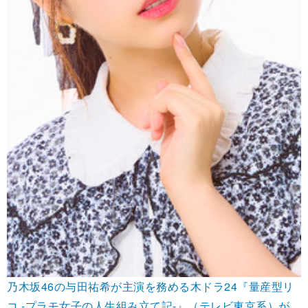
乃木坂46の与田祐希が主演を務める木ドラ24『量産型リ
コ -プラモ女子の人生組み立て記-』（テレビ東京系）が、