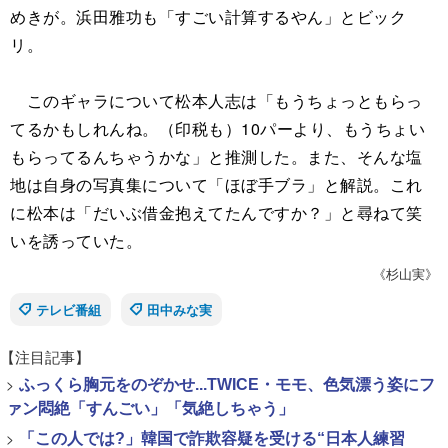
めきが。浜田雅功も「すごい計算するやん」とビック
リ。
このギャラについて松本人志は「もうちょっともらっ
てるかもしれんね。（印税も）10パーより、もうちょい
もらってるんちゃうかな」と推測した。また、そんな塩
地は自身の写真集について「ほぼ手ブラ」と解説。これ
に松本は「だいぶ借金抱えてたんですか？」と尋ねて笑
いを誘っていた。
《杉山実》
テレビ番組
田中みな実
【注目記事】
>
ふっくら胸元をのぞかせ...TWICE・モモ、色気漂う姿にフ
ァン悶絶「すんごい」「気絶しちゃう」
>
「この人では?」韓国で詐欺容疑を受ける“日本人練習