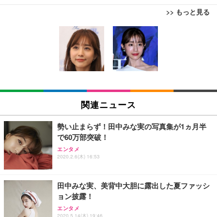
>> もっと見る
[EdoErgo] オフィスチェア 椅子 テレワーク 疲れな
EIZO ビジネス向けプレミアムモニター | FlexScan
Amazonベーシック ペットシーツ 薄型 レギュラー 1
い 跳ね上げ式アームレスト コンパクト 約105度ロッ
EV3240X-WT | 31.5型4K UHD・USB Type-C・ホワ
回使い捨て 無香料 ホワイト 300枚
キング pc 事務椅子 360度回転 座面昇降 強化ナイロ
イト
ン樹脂ベース 通気性メッシュ 在宅ワーク H-WY01
￥3,373
￥5,699
￥105,595
(黒網+黒枠+黒足)
EIZO ビジネス向けプレミアムモニター | FlexScan
SIHOO B100 オフィスチェア／デスクチェア メッシ
Amazonベーシック ペットシーツ 厚型 ワイド 42枚
EV2740X-WT | 27.0型4K UHD・USB Type-C・ホワ
ュチェア 人間工学 疲れない ブラック
x2袋(84枚) ホワイト(吸収面:ライトブルー)
関連ニュース
イト
￥27,999
￥3,234
￥109,572
勢い止まらず！田中みな実の写真集が1ヵ月半
で60万部突破！
Sezlife オフィスチェア デスクチェア 疲れない テレ
【純正品】27"ゲーミングモニター DualSense 充電
ネオ・ルーライフ ネオ・オムツ L 中型犬用 26枚入
エンタメ
ワーク チェア 強化バックレスト 30度ロッキング機
2020.2.6(木) 16:53
フック付き（CFI-ZDM1J）
り 単品
能 人間工学 椅子 腰サポート 90度跳ね上げ式アーム
レスト 3Dヘッドレスト ハンガー付き 高反発クッシ
￥49,979
￥1,800
￥7,680
ョン PCチェア 通気性メッシュ ゲーミング/勉強/事
田中みな実、美背中大胆に露出した夏ファッシ
務用 おしゃれ パソコンチェア (ブラック)
ョン披露！
Sezlife オフィスチェア デスクチェア 疲れない テレ
【整備済み品】Dell E2724HS 27インチ 液晶モニタ
Smart Basic(スマートベーシック) 【Amazon.co.jp
エンタメ
ワーク チェア 強化バックレスト 30度ロッキング機
ー フルHD（1920×1080）VA 非光沢 HDMI/DisplayP
限定】 Smart Basic アイリスオーヤマ ペットシーツ
2020.5.14(木) 19:46