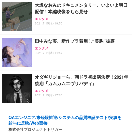
大坂なおみのドキュメンタリー、いよいよ明日
配信！本編映像をちら見せ
エンタメ
2021.7.15(木) 19:55
田中みな実、新作ブラ着用し“美胸”披露
エンタメ
2021.7.14(水) 14:57
オダギリジョーら、朝ドラ初出演決定！2021年
後期『カムカムエヴリバディ』
エンタメ
2021.7.15(木) 17:06
QAエンジニア/未経験歓迎/システムの品質検証テスト/実績を
給与に反映/Web面接
株式会社プロジェクトトリガー