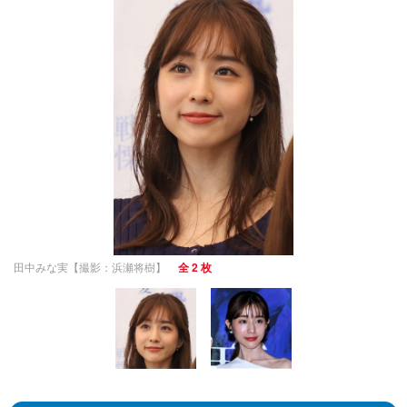
田中みな実【撮影：浜瀬将樹】
全 2 枚