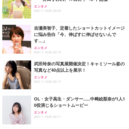
エンタメ
2021.7.15(木) 20:00
吉瀬美智子、定着したショートカットイメージ
に悩み告白「今、伸ばすに伸ばせないんで
す…」
エンタメ
2021.7.15(木) 22:15
武田玲奈の写真展開催決定！キャミソール姿の
写真など40点以上を展示！
エンタメ
2021.7.15(木) 22:17
OL・女子高生・ダンサー......中﨑絵梨奈が1人1
0役演じるショートムービー
エンタメ
2021.7.15(木) 22:11