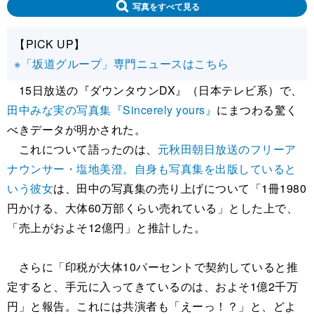
写真をすべて見る
【PICK UP】
※「坂道グループ」専門ニュースはこちら
15日放送の『ダウンタウンDX』（日本テレビ系）で、
田中みな実の写真集『Sincerely yours』
にまつわる驚く
べきデータが明かされた。
これについて語ったのは、
元秋田朝日放送のフリーア
ナウンサー・塩地美澄。自身も写真集を出版していると
いう彼女
は、田中の写真集の売り上げについて「1冊1980
円かける、大体60万部くらい売れている」とした上で、
「売上がおよそ12億円」と推計した。
さらに「印税が大体10パーセントで契約していると推
定すると、手元に入ってきているのは、およそ1億2千万
円」と報告。これには共演者も「えーっ！？」と、どよ