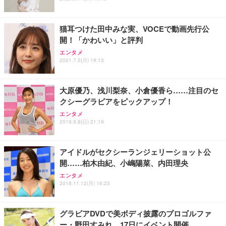
能 人間工学 椅子 腰サポート 90度跳ね上げ式アーム
ort/VGA スピーカー内蔵 高さ調整 スイベル VESA対
超厚型 お徳用 ワイド 100枚入 (x 1) (ケース販売)
レスト 3Dヘッドレスト ハンガー付き 高反発クッシ
応 ComfortView ビジネス向け
￥7,680
￥15,800
￥3,670
ョン PCチェア 通気性メッシュ ゲーミング/勉強/事
猫耳つけた田中みな実、VOCEで動画先行公
務用 おしゃれ パソコンチェア (ホワイト)
開！「かわいい」と評判
ANDWINT オフィスチェア デスクチェア 肘なし メ
【MiniLED/24.5inch/280Hz/FHD】GRAPHT THE S
アイリスオーヤマ ペットシーツ 超厚型 お徳用 レギ
ッシュ 通気性 ランバーサポート付き 腰サポート ガ
HOOTER Gaming Monitor 24” Essential ゲーミン
エンタメ
ュラー 200枚入【Amazon.co.jp限定】
ス圧無段階昇降 360度回転 キャスター付き コンパク
グモニター QD 24.5インチ 1ms FHD 量子ドット 残
2021.7.5(月) 19:13
ト 幅52×奥行58.5×高さ84～96cm テレワーク 在宅
像低減 (3年保証 | 輝点保証 | 日本メーカー)
￥3,731
￥4,139
￥34,980
勤務 ブラック
大原優乃、浅川梨奈、小倉優香ら……注目のセ
クシーグラビアをピックアップ！
エンタメ
2019.9.8(日) 21:19
アイドルがセクシーランジェリーショット公
開……柏木由紀、小嶋陽菜、内田理央
エンタメ
2018.11.12(月) 16:23
グラビアDVDで美ボディ披露のプロゴルファ
ー・野田すみれ、17日にイベント開催