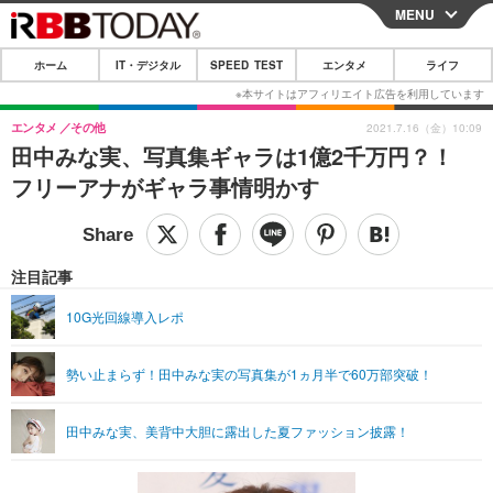
MENU
CLOSE
ホーム
IT・デジタル
SPEED TEST
エンタメ
ライフ
ホーム
IT・デジタル
エンタメ
その他
2021.7.16（金）10:09
田中みな実、写真集ギャラは1億2千万円？！
IT・デジタルTOP
スマートフォン
SPEED TEST
フリーアナがギャラ事情明かす
ネタ
ガジェット・ツール
エンタメ
ショッピング
その他
エンタメTOP
映画・ドラマ
ライフ
注目記事
韓流・K-POP
韓国・芸能
ライフTOP
グルメ
リリース一覧
10G光回線導入レポ
音楽
スポーツ
ペット
ショッピング
プッシュ通知の停止方法
勢い止まらず！田中みな実の写真集が1ヵ月半で60万部突破！
グラビア
ブログ
その他
ショッピング
その他
田中みな実、美背中大胆に露出した夏ファッション披露！