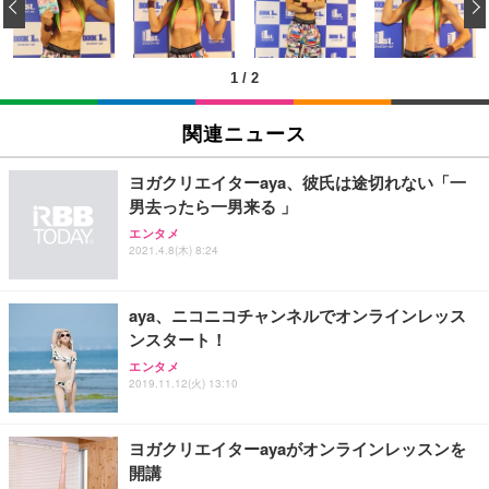
‹
キング pc 事務椅子 360度回転 座面昇降 強化ナイロ
イト
ン樹脂ベース 通気性メッシュ 在宅ワーク H-WY01
￥3,373
￥5,699
￥105,595
(黒網+黒枠+黒足)
1
/
2
EIZO ビジネス向けプレミアムモニター | FlexScan
SIHOO B100 オフィスチェア／デスクチェア メッシ
Amazonベーシック ペットシーツ 厚型 ワイド 42枚
EV2740X-WT | 27.0型4K UHD・USB Type-C・ホワ
ュチェア 人間工学 疲れない ブラック
x2袋(84枚) ホワイト(吸収面:ライトブルー)
関連ニュース
イト
￥27,999
￥3,234
￥109,572
ヨガクリエイターaya、彼氏は途切れない「一
男去ったら一男来る 」
Sezlife オフィスチェア デスクチェア 疲れない テレ
【純正品】27"ゲーミングモニター DualSense 充電
ネオ・ルーライフ ネオ・オムツ L 中型犬用 26枚入
エンタメ
ワーク チェア 強化バックレスト 30度ロッキング機
フック付き（CFI-ZDM1J）
り 単品
2021.4.8(木) 8:24
能 人間工学 椅子 腰サポート 90度跳ね上げ式アーム
レスト 3Dヘッドレスト ハンガー付き 高反発クッシ
￥49,979
￥1,800
￥7,680
ョン PCチェア 通気性メッシュ ゲーミング/勉強/事
aya、ニコニコチャンネルでオンラインレッス
務用 おしゃれ パソコンチェア (ブラック)
ンスタート！
Sezlife オフィスチェア デスクチェア 疲れない テレ
【整備済み品】Dell E2724HS 27インチ 液晶モニタ
Smart Basic(スマートベーシック) 【Amazon.co.jp
エンタメ
ワーク チェア 強化バックレスト 30度ロッキング機
ー フルHD（1920×1080）VA 非光沢 HDMI/DisplayP
限定】 Smart Basic アイリスオーヤマ ペットシーツ
2019.11.12(火) 13:10
能 人間工学 椅子 腰サポート 90度跳ね上げ式アーム
ort/VGA スピーカー内蔵 高さ調整 スイベル VESA対
超厚型 お徳用 ワイド 100枚入 (x 1) (ケース販売)
レスト 3Dヘッドレスト ハンガー付き 高反発クッシ
応 ComfortView ビジネス向け
￥7,680
￥15,800
￥3,670
ョン PCチェア 通気性メッシュ ゲーミング/勉強/事
ヨガクリエイターayaがオンラインレッスンを
務用 おしゃれ パソコンチェア (ホワイト)
開講
ANDWINT オフィスチェア デスクチェア 肘なし メ
【MiniLED/24.5inch/280Hz/FHD】GRAPHT THE S
アイリスオーヤマ ペットシーツ 超厚型 お徳用 レギ