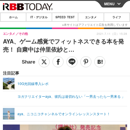
MENU
CLOSE
ホーム
IT・デジタル
SPEED TEST
エンタメ
ライフ
ホーム
IT・デジタル
エンタメ
その他
2021.7.11（日）15:28
AYA、ゲーム感覚でフィットネスできる本を発
IT・デジタルTOP
スマートフォン
SPEED TEST
売！ 自粛中は仲里依紗と…
ネタ
ガジェット・ツール
エンタメ
ショッピング
その他
エンタメTOP
映画・ドラマ
ライフ
注目記事
韓流・K-POP
韓国・芸能
ライフTOP
グルメ
リリース一覧
10G光回線導入レポ
音楽
スポーツ
ペット
ショッピング
プッシュ通知の停止方法
ヨガクリエイターaya、彼氏は途切れない「一男去ったら一男来る 」
グラビア
ブログ
その他
ショッピング
その他
aya、ニコニコチャンネルでオンラインレッスンスタート！