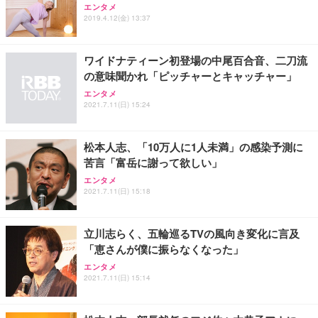
ッシュ 通気性 ランバーサポート付き 腰サポート ガ
HOOTER Gaming Monitor 24” Essential ゲーミン
エンタメ
ュラー 200枚入【Amazon.co.jp限定】
ス圧無段階昇降 360度回転 キャスター付き コンパク
グモニター QD 24.5インチ 1ms FHD 量子ドット 残
2019.4.12(金) 13:37
ト 幅52×奥行58.5×高さ84～96cm テレワーク 在宅
像低減 (3年保証 | 輝点保証 | 日本メーカー)
￥3,731
￥4,139
￥34,980
勤務 ブラック
ワイドナティーン初登場の中尾百合音、二刀流
の意味聞かれ「ピッチャーとキャッチャー」
エンタメ
2021.7.11(日) 15:24
松本人志、「10万人に1人未満」の感染予測に
苦言「富岳に謝って欲しい」
エンタメ
2021.7.11(日) 15:18
立川志らく、五輪巡るTVの風向き変化に言及
「恵さんが僕に振らなくなった」
エンタメ
2021.7.11(日) 15:14