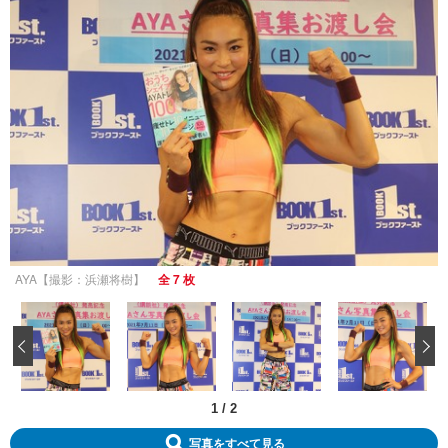
AYA【撮影：浜瀬将樹】
全 7 枚
‹
1
/
2
写真をすべて見る