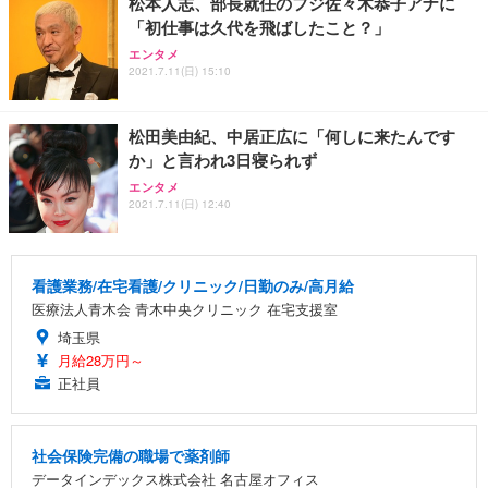
松本人志、部長就任のフジ佐々木恭子アナに
「初仕事は久代を飛ばしたこと？」
エンタメ
2021.7.11(日) 15:10
松田美由紀、中居正広に「何しに来たんです
か」と言われ3日寝られず
エンタメ
2021.7.11(日) 12:40
看護業務/在宅看護/クリニック/日勤のみ/高月給
医療法人青木会 青木中央クリニック 在宅支援室
埼玉県
月給28万円～
正社員
社会保険完備の職場で薬剤師
データインデックス株式会社 名古屋オフィス