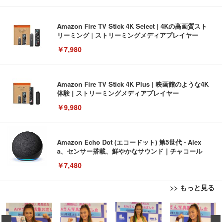
Amazon Fire TV Stick 4K Select | 4Kの高画質スト
リーミング | ストリーミングメディアプレイヤー
￥7,980
Amazon Fire TV Stick 4K Plus | 映画館のような4K
体験 | ストリーミングメディアプレイヤー
￥9,980
Amazon Echo Dot (エコードット) 第5世代 - Alex
a、センサー搭載、鮮やかなサウンド｜チャコール
￥7,480
>> もっと見る
[EdoErgo] オフィスチェア 椅子 テレワーク 疲れな
EIZO ビジネス向けプレミアムモニター | FlexScan
Amazonベーシック ペットシーツ 薄型 レギュラー 1
い 跳ね上げ式アームレスト コンパクト 約105度ロッ
EV3240X-WT | 31.5型4K UHD・USB Type-C・ホワ
回使い捨て 無香料 ホワイト 300枚