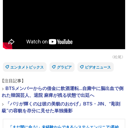
《松尾》
エンタメトピックス
グラビア
ビデオニュース
【注目記事】
>
BTSメンバーからの借金に飲酒運転...自粛中に脳出血で倒
れた韓国芸人、退院 麻痺が残る状態で出廷へ
>
「パリが輝くのは彼の美貌のおかげ」BTS・JIN、“彫刻
級”の容貌を存分に見せた単独撮影
「まだ間に合う!」未経験からできるシステムエンジニア/昇給