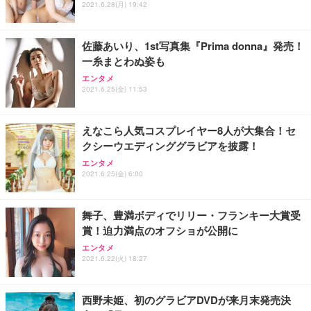
ス圧無段階昇降 360度回転 キャスター付き コンパク
グモニター QD 24.5インチ 1ms FHD 量子ドット 残
2021.6.28(月) 19:42
ト 幅52×奥行58.5×高さ84～96cm テレワーク 在宅
像低減 (3年保証 | 輝点保証 | 日本メーカー)
￥3,731
￥4,139
￥34,980
勤務 ブラック
佐藤あいり、1st写真集『Prima donna』発売！
一糸まとわぬ姿も
エンタメ
2021.6.25(金) 11:53
えなこら人気コスプレイヤー8人が大集合！セ
クシーウエディンググラビアを披露！
エンタメ
2021.6.25(金) 6:00
舞子、豊満ボディでリリー・フランキー大賞受
賞！迫力満点のオフショが公開に
エンタメ
2021.6.22(火) 18:27
西野未姫、初のグラビアDVDが来月末発売決