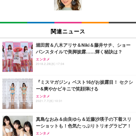
ン樹脂ベース 通気性メッシュ 在宅ワーク H-WY01
￥3,373
￥5,699
￥105,595
(黒網+黒枠+黒足)
EIZO ビジネス向けプレミアムモニター | FlexScan
SIHOO B100 オフィスチェア／デスクチェア メッシ
Amazonベーシック ペットシーツ 厚型 ワイド 42枚
EV2740X-WT | 27.0型4K UHD・USB Type-C・ホワ
ュチェア 人間工学 疲れない ブラック
x2袋(84枚) ホワイト(吸収面:ライトブルー)
関連ニュース
イト
￥27,999
￥3,234
￥109,572
堀田茜＆八木アリサ＆Niki＆藤井サチ、ショー
パンスタイルで美脚披露……輝く秘訣は？
Sezlife オフィスチェア デスクチェア 疲れない テレ
【純正品】27"ゲーミングモニター DualSense 充電
ネオ・ルーライフ ネオ・オムツ L 中型犬用 26枚入
エンタメ
ワーク チェア 強化バックレスト 30度ロッキング機
フック付き（CFI-ZDM1J）
り 単品
2018.2.28(水) 17:04
能 人間工学 椅子 腰サポート 90度跳ね上げ式アーム
レスト 3Dヘッドレスト ハンガー付き 高反発クッシ
￥49,979
￥1,800
￥7,680
ョン PCチェア 通気性メッシュ ゲーミング/勉強/事
『ミスマガジン』ベスト16がお披露目！ セクシ
務用 おしゃれ パソコンチェア (ブラック)
ー&爽やかビキニで笑顔弾ける
Sezlife オフィスチェア デスクチェア 疲れない テレ
【整備済み品】Dell E2724HS 27インチ 液晶モニタ
Smart Basic(スマートベーシック) 【Amazon.co.jp
エンタメ
ワーク チェア 強化バックレスト 30度ロッキング機
ー フルHD（1920×1080）VA 非光沢 HDMI/DisplayP
限定】 Smart Basic アイリスオーヤマ ペットシーツ
2021.7.7(水) 10:31
能 人間工学 椅子 腰サポート 90度跳ね上げ式アーム
ort/VGA スピーカー内蔵 高さ調整 スイベル VESA対
超厚型 お徳用 ワイド 100枚入 (x 1) (ケース販売)
レスト 3Dヘッドレスト ハンガー付き 高反発クッシ
応 ComfortView ビジネス向け
￥7,680
￥15,800
￥3,670
ョン PCチェア 通気性メッシュ ゲーミング/勉強/事
真島なおみ＆由良ゆら＆近藤沙瑛子の下着スリ
務用 おしゃれ パソコンチェア (ホワイト)
ーショットも！色気たっぷりトリオグラビア！
ANDWINT オフィスチェア デスクチェア 肘なし メ
【MiniLED/24.5inch/280Hz/FHD】GRAPHT THE S
アイリスオーヤマ ペットシーツ 超厚型 お徳用 レギ
ッシュ 通気性 ランバーサポート付き 腰サポート ガ
HOOTER Gaming Monitor 24” Essential ゲーミン
エンタメ
ュラー 200枚入【Amazon.co.jp限定】