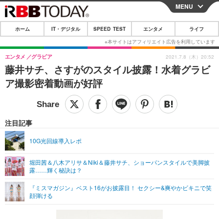
MENU
CLOSE
ホーム
IT・デジタル
SPEED TEST
エンタメ
ライフ
ホーム
IT・デジタル
エンタメ
グラビア
2021.7.8（木）20:52
藤井サチ、さすがのスタイル披露！水着グラビ
IT・デジタルTOP
スマートフォン
SPEED TEST
ア撮影密着動画が好評
ネタ
ガジェット・ツール
エンタメ
ショッピング
その他
エンタメTOP
映画・ドラマ
ライフ
注目記事
韓流・K-POP
韓国・芸能
ライフTOP
グルメ
リリース一覧
10G光回線導入レポ
音楽
スポーツ
ペット
ショッピング
プッシュ通知の停止方法
堀田茜＆八木アリサ＆Niki＆藤井サチ、ショーパンスタイルで美脚披
露……輝く秘訣は？
グラビア
ブログ
その他
『ミスマガジン』ベスト16がお披露目！ セクシー&爽やかビキニで笑
ショッピング
その他
顔弾ける