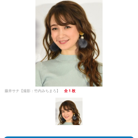
藤井サチ【撮影：竹内みちまろ】
全 1 枚