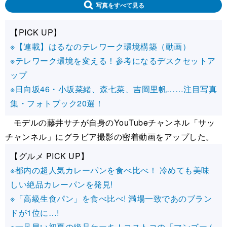
写真をすべて見る
【PICK UP】
※【連載】はるなのテレワーク環境構築（動画）
※テレワーク環境を変える！参考になるデスクセットア
ップ
※日向坂46・小坂菜緒、森七菜、吉岡里帆……注目写真
集・フォトブック20選！
モデルの藤井サチが自身のYouTubeチャンネル「サッ
チャンネル」にグラビア撮影の密着動画をアップした。
【グルメ PICK UP】
※都内の超人気カレーパンを食べ比べ！ 冷めても美味
しい絶品カレーパンを発見!
※「高級生食パン」を食べ比べ! 満場一致であのブラン
ドが1位に…!
※一足早い初夏の絶品ケーキ！コストコの「マンゴーム