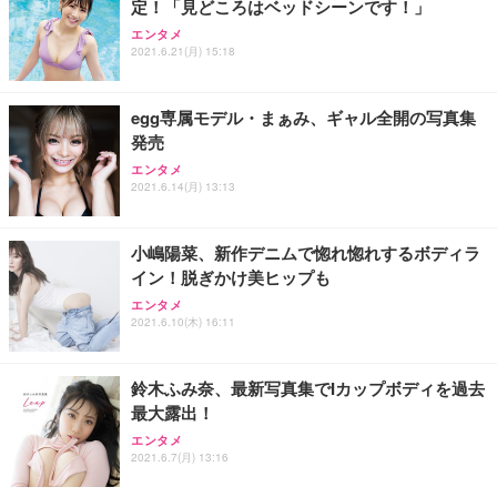
定！「見どころはベッドシーンです！」
エンタメ
2021.6.21(月) 15:18
egg専属モデル・まぁみ、ギャル全開の写真集
発売
エンタメ
2021.6.14(月) 13:13
小嶋陽菜、新作デニムで惚れ惚れするボディラ
イン！脱ぎかけ美ヒップも
エンタメ
2021.6.10(木) 16:11
鈴木ふみ奈、最新写真集でIカップボディを過去
最大露出！
エンタメ
2021.6.7(月) 13:16