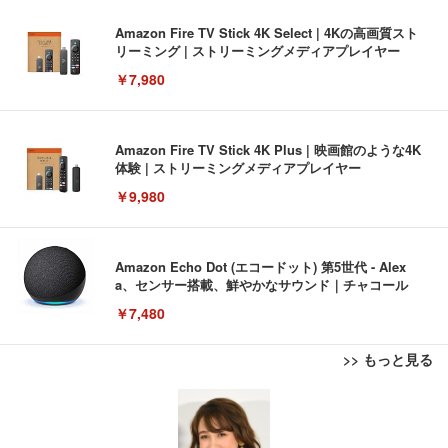
Amazon Fire TV Stick 4K Select | 4Kの高画質スト
リーミング | ストリーミングメディアプレイヤー
￥7,980
Amazon Fire TV Stick 4K Plus | 映画館のような4K
体験 | ストリーミングメディアプレイヤー
￥9,980
Amazon Echo Dot (エコードット) 第5世代 - Alex
a、センサー搭載、鮮やかなサウンド｜チャコール
￥7,480
>> もっと見る
[EdoErgo] オフィスチェア 椅子 テレワーク 疲れな
EIZO ビジネス向けプレミアムモニター | FlexScan
Amazonベーシック ペットシーツ 薄型 レギュラー 1
い 跳ね上げ式アームレスト コンパクト 約105度ロッ
EV3240X-WT | 31.5型4K UHD・USB Type-C・ホワ
回使い捨て 無香料 ホワイト 300枚
キング pc 事務椅子 360度回転 座面昇降 強化ナイロ
イト