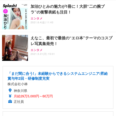
加治ひとみの魅力が1冊に！大胆“二の腕ブ
ラ”の衝撃表紙も注目！
エンタメ
2021.6.4(金) 11:43
えなこ、最初で最後の“エロ本”テーマのコスプ
レ写真集発売！
エンタメ
2021.5.31(月) 15:01
「まだ間に合う!」未経験からできるシステムエンジニア/昇給
賞与年2回・研修制度充実
株式会社小林
神奈川県
月給29万5,000円～60万円
正社員