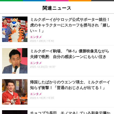
SIHOO B100 オフィスチェア／デスクチェア メッシ
Amazonベーシック ペットシーツ 厚型 ワイド 42枚
EV2740X-WT | 27.0型4K UHD・USB Type-C・ホワ
ュチェア 人間工学 疲れない ブラック
x2袋(84枚) ホワイト(吸収面:ライトブルー)
関連ニュース
イト
￥27,999
￥3,234
￥109,572
ミルクボーイがケロッグ公式サポーター就任！
虎のキャラクターにスカーフを授与され「嬉し
Sezlife オフィスチェア デスクチェア 疲れない テレ
い～！」
【純正品】27"ゲーミングモニター DualSense 充電
ネオ・ルーライフ ネオ・オムツ L 中型犬用 26枚入
ワーク チェア 強化バックレスト 30度ロッキング機
フック付き（CFI-ZDM1J）
り 単品
エンタメ
能 人間工学 椅子 腰サポート 90度跳ね上げ式アーム
2020.1.28(火) 15:40
レスト 3Dヘッドレスト ハンガー付き 高反発クッシ
￥49,979
￥1,800
￥7,680
ョン PCチェア 通気性メッシュ ゲーミング/勉強/事
ミルクボーイ駒場、『M-1』優勝映像見ながら
務用 おしゃれ パソコンチェア (ブラック)
夫婦で晩酌 自分の感涙シーンにもらい泣き
Sezlife オフィスチェア デスクチェア 疲れない テレ
【整備済み品】Dell E2724HS 27インチ 液晶モニタ
Smart Basic(スマートベーシック) 【Amazon.co.jp
エンタメ
ワーク チェア 強化バックレスト 30度ロッキング機
ー フルHD（1920×1080）VA 非光沢 HDMI/DisplayP
限定】 Smart Basic アイリスオーヤマ ペットシーツ
2020.12.20(日) 16:37
能 人間工学 椅子 腰サポート 90度跳ね上げ式アーム
ort/VGA スピーカー内蔵 高さ調整 スイベル VESA対
超厚型 お徳用 ワイド 100枚入 (x 1) (ケース販売)
レスト 3Dヘッドレスト ハンガー付き 高反発クッシ
応 ComfortView ビジネス向け
￥7,680
￥15,800
￥3,670
ョン PCチェア 通気性メッシュ ゲーミング/勉強/事
帰国したばかりのウエンツ瑛士、ミルクボーイ
務用 おしゃれ パソコンチェア (ホワイト)
知らず衝撃！「普通のおじさんが出てる！」
ANDWINT オフィスチェア デスクチェア 肘なし メ
【MiniLED/24.5inch/280Hz/FHD】GRAPHT THE S
アイリスオーヤマ ペットシーツ 超厚型 お徳用 レギ
ッシュ 通気性 ランバーサポート付き 腰サポート ガ
HOOTER Gaming Monitor 24” Essential ゲーミン
エンタメ
ュラー 200枚入【Amazon.co.jp限定】
ス圧無段階昇降 360度回転 キャスター付き コンパク
グモニター QD 24.5インチ 1ms FHD 量子ドット 残
2020.4.16(木) 15:05
ト 幅52×奥行58.5×高さ84～96cm テレワーク 在宅
像低減 (3年保証 | 輝点保証 | 日本メーカー)
￥3,731
￥4,139
￥34,980
勤務 ブラック
チョコプラ長田、モノマネしている和泉元彌か