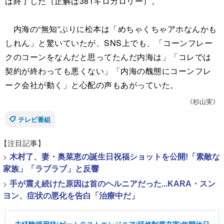
は終了した（正解は381キロカロリー）。
内海の“無知”ぶりに松本は「めちゃくちゃアホなんかも
しれん」と驚いていたが、SNS上でも、「コーンフレー
クのコーンをなんだと思ってたんだ内海は」「コレでは
契約が終わっても悪くない」「内海の醜態にコーンフレ
ーク会社が動く」と心配の声もあがっていた。
《杉山実》
テレビ番組
【注目記事】
>
木村了、妻・奥菜恵の誕生日祝福ショットを公開!「素敵な
家族」「ラブラブ」と反響
>
手が震え続けた原因は首のヘルニアだった...KARA・スン
ヨン、症状の悪化を告白「治療中だ」