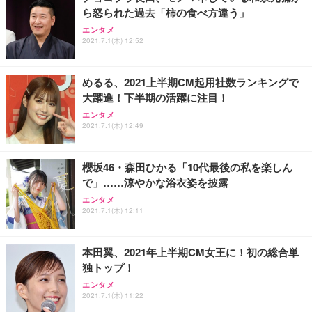
ら怒られた過去「柿の食べ方違う」
エンタメ
2021.7.1(木) 12:52
めるる、2021上半期CM起用社数ランキングで
大躍進！下半期の活躍に注目！
エンタメ
2021.7.1(木) 12:49
櫻坂46・森田ひかる「10代最後の私を楽しん
で」……涼やかな浴衣姿を披露
エンタメ
2021.7.1(木) 12:11
本田翼、2021年上半期CM女王に！初の総合単
独トップ！
エンタメ
2021.7.1(木) 11:22