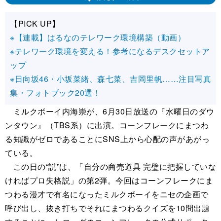
【PICK UP】
※【連載】はるなのテレワーク環境構築（動画）
※テレワーク環境を変える！参考になるデスクセットア
ップ
※日向坂46・小坂菜緒、森七菜、吉岡里帆……注目写真
集・フォトブック20選！
ミルクボーイ内海崇が、6月30日放送の『水曜日のダウ
ンタウン』（TBS系）に出演。コーンフレークにまつわ
る知識がゼロであることにSNS上から心配の声があがっ
ている。
この日の“説”は、「自分の商売道具 完璧に把握していな
ければプロ失格説」の第2弾。今回はコーンフレークにま
つわる漫才で有名になったミルクボーイをニセの企画で
呼び出し、抜き打ちでそれにまつわるクイズを10問出題