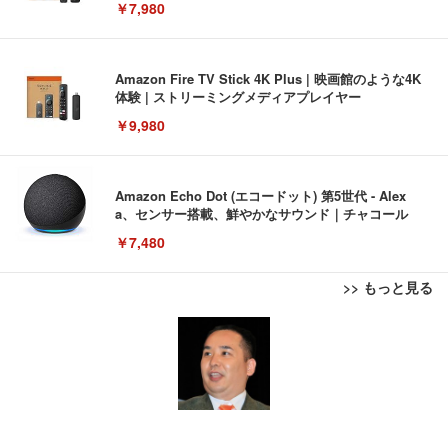
￥7,980
Amazon Fire TV Stick 4K Plus | 映画館のような4K
体験 | ストリーミングメディアプレイヤー
￥9,980
Amazon Echo Dot (エコードット) 第5世代 - Alex
a、センサー搭載、鮮やかなサウンド｜チャコール
￥7,480
>> もっと見る
[EdoErgo] オフィスチェア 椅子 テレワーク 疲れな
EIZO ビジネス向けプレミアムモニター | FlexScan
Amazonベーシック ペットシーツ 薄型 レギュラー 1
い 跳ね上げ式アームレスト コンパクト 約105度ロッ
EV3240X-WT | 31.5型4K UHD・USB Type-C・ホワ
回使い捨て 無香料 ホワイト 300枚
キング pc 事務椅子 360度回転 座面昇降 強化ナイロ
イト
ン樹脂ベース 通気性メッシュ 在宅ワーク H-WY01
￥3,373
￥5,699
￥105,595
(黒網+黒枠+黒足)
EIZO ビジネス向けプレミアムモニター | FlexScan