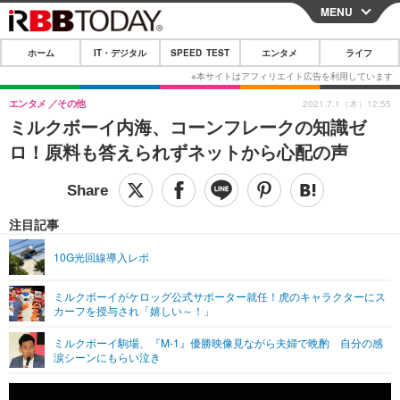
MENU
CLOSE
ホーム
IT・デジタル
SPEED TEST
エンタメ
ライフ
ホーム
IT・デジタル
エンタメ
その他
2021.7.1（木）12:55
ミルクボーイ内海、コーンフレークの知識ゼ
IT・デジタルTOP
スマートフォン
SPEED TEST
ロ！原料も答えられずネットから心配の声
ネタ
ガジェット・ツール
エンタメ
ショッピング
その他
エンタメTOP
映画・ドラマ
ライフ
注目記事
韓流・K-POP
韓国・芸能
ライフTOP
グルメ
リリース一覧
10G光回線導入レポ
音楽
スポーツ
ペット
ショッピング
プッシュ通知の停止方法
ミルクボーイがケロッグ公式サポーター就任！虎のキャラクターにス
カーフを授与され「嬉しい～！」
グラビア
ブログ
その他
ミルクボーイ駒場、『M-1』優勝映像見ながら夫婦で晩酌 自分の感
ショッピング
その他
涙シーンにもらい泣き