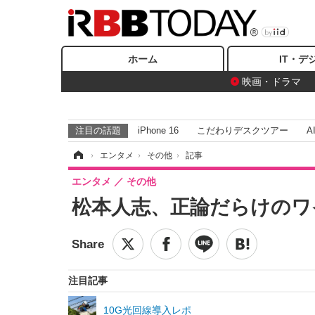
ホーム
IT・デ
映画・ドラマ
注目の話題
iPhone 16
こだわりデスクツアー
A
ホーム
›
エンタメ
›
その他
›
記事
エンタメ
その他
松本人志、正論だらけのワ
注目記事
10G光回線導入レポ