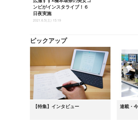
広瀬すず×橋本環奈の美女コ
ンビがインスタライブ！６
日夜実施
2021.6.5(土) 15:19
ピックアップ
【特集】インタビュー
連載・