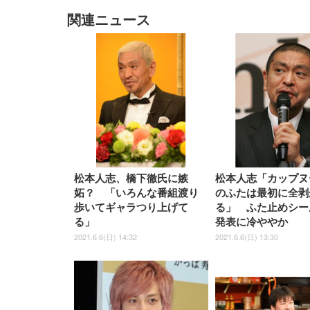
関連ニュース
EIZO ビジネス向けプレミア
EIZO ビジネス向けプレミア
【純
[EdoErgo] オフィスチェア 椅
Amazonベーシック ペットシ
SIHOO B100 オフィスチェア
Amazonベーシック ペットシ
ムモニター | FlexScan
ムモニター | FlexScan
ニタ
子 テレワーク 疲れない 跳ね
ーツ 薄型 レギュラー 1回使い
／デスクチェア メッシュチェ
ーツ 厚型 ワイド 42枚x2袋(84
EV3240X-WT | 31.5型4K
EV2740X-WT | 27.0型4K
ク付
上げ式アームレスト コンパク
捨て 無香料 ホワイト 300枚
ア 人間工学 疲れない ブラッ
枚) ホワイト(吸収面:ライトブ
UHD・USB Type-C・ホワイ
UHD・USB Type-C・ホワイ
ト 約105度ロッキング pc 事務
￥105,595
￥109,572
ク
ルー)
￥4
ト
ト
￥5,699
￥3,373
￥27,999
￥3,234
椅子 360度回転 座面昇降 強化
ナイロン樹脂ベース 通気性メ
松本人志、橋下徹氏に嫉
松本人志「カップヌ
ッシュ 在宅ワーク H-
WY01(黒網+黒枠+黒足)
妬？ 「いろんな番組渡り
のふたは最初に全剥
歩いてギャラつり上げて
る」 ふた止めシー
る」
発表に冷ややか
2021.6.6(日) 14:32
2021.6.6(日) 13:30