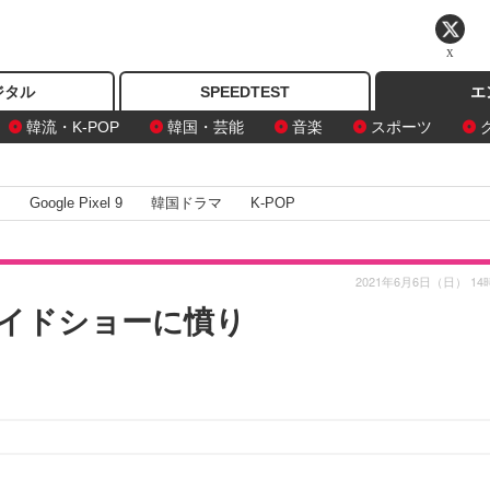
X
ジタル
SPEEDTEST
エ
韓流・K-POP
韓国・芸能
音楽
スポーツ
I
Google Pixel 9
韓国ドラマ
K-POP
2021年6月6日（日） 14
イドショーに憤り