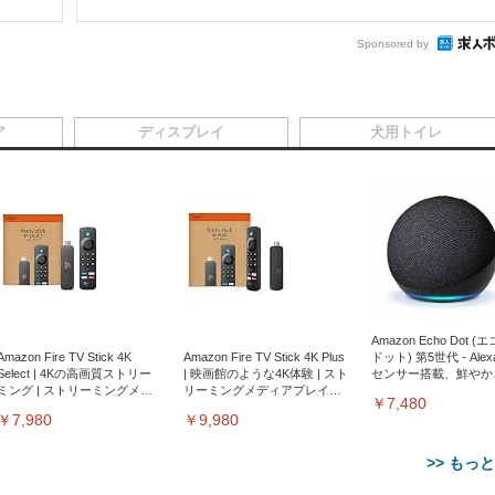
Sponsored by
ア
ディスプレイ
犬用トイレ
Amazon Echo Dot (
Amazon Fire TV Stick 4K
Amazon Fire TV Stick 4K Plus
ドット) 第5世代 - Ale
Select | 4Kの高画質ストリー
| 映画館のような4K体験 | スト
センサー搭載、鮮やか
ミング | ストリーミングメデ
リーミングメディアプレイヤ
サウンド｜チャコール
￥7,480
ィアプレイヤー
ー
￥7,980
￥9,980
>> もっ