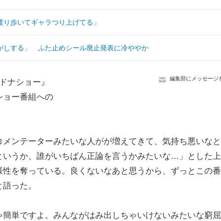
渡り歩いてギャラつり上げてる」
がしする」 ふた止めシール廃止発表に冷ややか
編集部にメッセージ
ドナショー』
ショー番組への
メンテーターみたいな人がが増えてきて、気持ち悪いなと
というか、誰がいちばん正論を言うかみたいな…」とした上
様性を奪っている。良くないなあと思うから、ずっとこの番
と語った。
簡単ですよ。みんながはみ出しちゃいけないみたいな窮屈