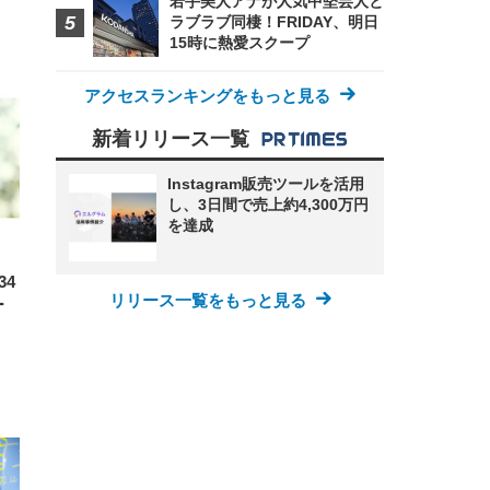
若手美人アナが人気中堅芸人と
ラブラブ同棲！FRIDAY、明日
15時に熱愛スクープ
アクセスランキングをもっと見る
新着リリース一覧
FHD】
ェ
ット
Instagram販売ツールを活用
 メ
レギ
し、3日間で売上約4,300万円
 ゲ
ーサ
ンチ
 ガ
を達成
 (3
回
ー)
ンパ
高さ
34
 在
リリース一覧をもっと見る
ー