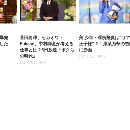
爆発
菅田将暉、セカオワ・
美 少年・浮所飛貴は“リ
した
Fukase、中村獅童が考える
王子様”？！原菜乃華の告
仕事とは？6日放送『ボクら
に赤面
の時代』
2021.6.5(土) 16:17
2021.6.5(土) 16:17