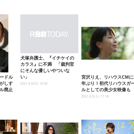
【整備済み品】Dell
【MiniLED/24.5inch/280Hz/
正品】27"ゲーミングモ
ANDWINT オフィスチ
アイリスオーヤマ ペ
Sezlife オフィスチェア デスク
ネオ・ルーライフ ネオ・オム
E2724HS 27インチ 液晶モ
Sezlife オフィスチェア デスク
Smart Basic(スマートベーシ
GRAPHT THE SHOOTER
ー DualSense 充電フッ
ア デスクチェア 肘なし
シーツ 超厚型 お徳用 
チェア 疲れない テレワーク
ツ L 中型犬用 26枚入り 単品
ニター フル
チェア 疲れない テレワーク
ック) 【Amazon.co.jp限定】
Gaming Monitor 24” Essential
き（CFI-ZDM1J）
ッシュ 通気性 ランバ
ュラー 200枚入
犬塚弁護士、『イチケイの
チェア 強化バックレスト 30
HD（1920×1080）VA 非光
チェア 強化バックレスト 30度
Smart Basic アイリスオーヤマ
ーミングモニター QD 24.5イ
ポート付き 腰サポート
【Amazon.co.jp限定】
￥1,800
￥15,800
カラス』に不満 「裁判官
￥34,980
9,979
度ロッキング機能 人間工学 椅
沢 HDMI/DisplayPort/VGA
ロッキング機能 人間工学 椅子
ペットシーツ 超厚型 お徳用
￥4,139
￥3,731
1ms FHD 量子ドット 残像低減
ス圧無段階昇降 360度
￥7,680
￥7,680
￥3,670
子 腰サポート 90度跳ね上げ
スピーカー内蔵 高さ調整 ス
腰サポート 90度跳ね上げ式ア
ワイド 100枚入 (x 1) (ケース
年保証 | 輝点保証 | 日本メーカ
にそんな優しいやついな
転 キャスター付き コ
式アームレスト 3Dヘッドレス
イベル VESA対応
ームレスト 3Dヘッドレスト
販売)
クト 幅52×奥行58.5×
い」
ードル
宮沢りえ、リハウスCMに
ト ハンガー付き 高反発クッシ
ComfortView ビジネス向け
ハンガー付き 高反発クッショ
84～96cm テレワーク
ョン PCチェア 通気性メッシ
ン PCチェア 通気性メッシュ
2021.6.6(日) 13:30
がしす
年ぶり！初代リハウスガ
宅勤務 ブラック
ュ ゲーミング/勉強/事務用 お
ゲーミング/勉強/事務用 おし
ル廃止
ルとしての美少女映像も
しゃれ パソコンチェア (ブラ
ゃれ パソコンチェア (ホワイ
ック)
ト)
2021.6.5(土) 17:18