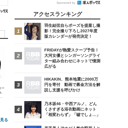
Sponsored by
アクセスランキング
羽生結弦自らポーズを提案し撮
影！完全撮り下ろし2027年度
版カレンダーが発売決定！
FRIDAYが熱愛スクープ予告！
大河女優とシンガーソングライ
ター組み合わせにネットで憶測
広がる
HIKAKIN、熊本地震に2000万
円を寄付 動画で募金方法を解
エコー
説し支援を呼びかけ
xa、
な
乃木坂46・中西アルノ、どん
くさすぎる浴衣動画にネット
「相変わらず」「嘘でしょ…」
と見る