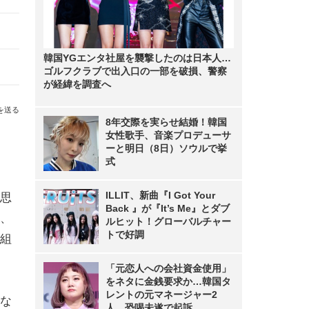
韓国YGエンタ社屋を襲撃したのは日本人…
ゴルフクラブで出入口の一部を破損、警察
が経緯を調査へ
を送る
8年交際を実らせ結婚！韓国
女性歌手、音楽プロデューサ
ーと明日（8日）ソウルで挙
式
ILLIT、新曲『I Got Your
思
Back 』が『It’s Me』とダブ
、
ルヒット！グローバルチャー
トで好調
組
「元恋人への会社資金使用」
をネタに金銭要求か…韓国タ
レントの元マネージャー2
な
人、恐喝未遂で起訴