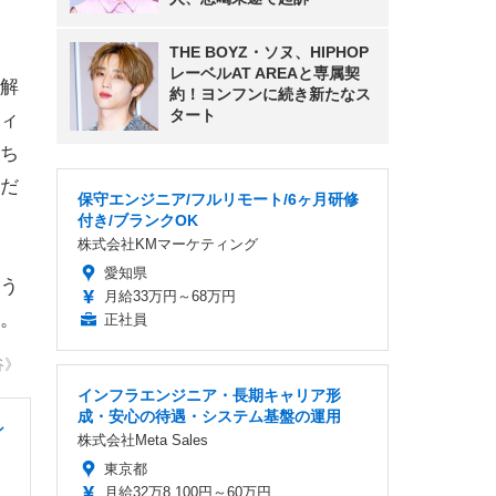
THE BOYZ・ソヌ、HIPHOP
レーベルAT AREAと専属契
解
約！ヨンフンに続き新たなス
タート
ィ
ち
だ
保守エンジニア/フルリモート/6ヶ月研修
付き/ブランクOK
株式会社KMマーケティング
愛知県
う
月給33万円～68万円
。
正社員
谷》
インフラエンジニア・長期キャリア形
成・安心の待遇・システム基盤の運用
シ
株式会社Meta Sales
東京都
月給32万8,100円～60万円