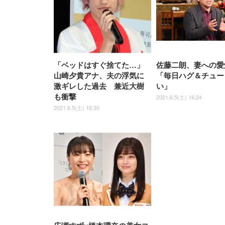
「ベッドはすぐ捨てた…」
佐藤二朗、妻への愛
山崎夕貴アナ、夫の浮気に
「毎日ハグ＆チュー
激ギレした過去 兼近大樹
い」
も衝撃
2021.6.5(土) 16:24
2021.6.5(土) 16:30