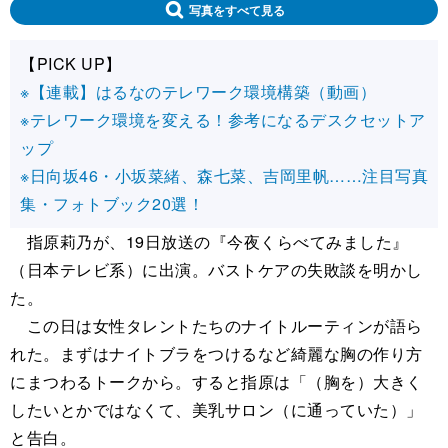
写真をすべて見る
【PICK UP】
※【連載】はるなのテレワーク環境構築（動画）
※テレワーク環境を変える！参考になるデスクセットア
ップ
※日向坂46・小坂菜緒、森七菜、吉岡里帆……注目写真
集・フォトブック20選！
指原莉乃が、19日放送の『今夜くらべてみました』
（日本テレビ系）に出演。バストケアの失敗談を明かし
た。
この日は女性タレントたちのナイトルーティンが語ら
れた。まずはナイトブラをつけるなど綺麗な胸の作り方
にまつわるトークから。すると指原は「（胸を）大きく
したいとかではなくて、美乳サロン（に通っていた）」
と告白。