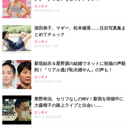
エンタメ
2019.9.8(日) 21:19
深田恭子、マギー、松本穂香……注目写真集ま
とめてチェック
エンタメ
2018.9.2(日) 1:29
新垣結衣＆星野源の結婚でネットに祝福の声殺
到！「リアル逃げ恥夫婦やん」の声も！
エンタメ
2021.5.19(水) 19:09
東野幸治、セリフなしのMV！新宿を徘徊中に
大森靖子の路上ライブと出会い......
エンタメ
2021.5.19(水) 22:20