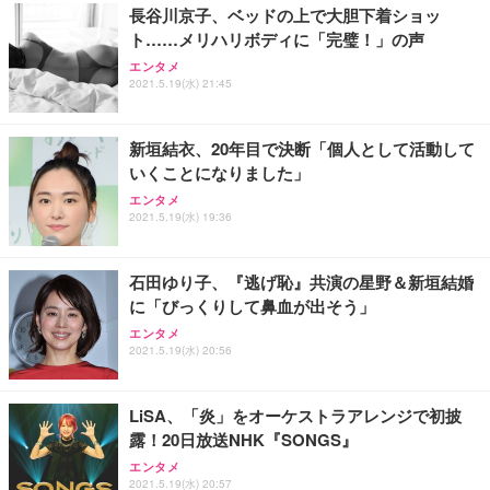
長谷川京子、ベッドの上で大胆下着ショッ
ト……メリハリボディに「完璧！」の声
エンタメ
2021.5.19(水) 21:45
新垣結衣、20年目で決断「個人として活動して
いくことになりました」
エンタメ
2021.5.19(水) 19:36
石田ゆり子、『逃げ恥』共演の星野＆新垣結婚
に「びっくりして鼻血が出そう」
エンタメ
2021.5.19(水) 20:56
LiSA、「炎」をオーケストラアレンジで初披
露！20日放送NHK『SONGS』
エンタメ
2021.5.19(水) 20:57