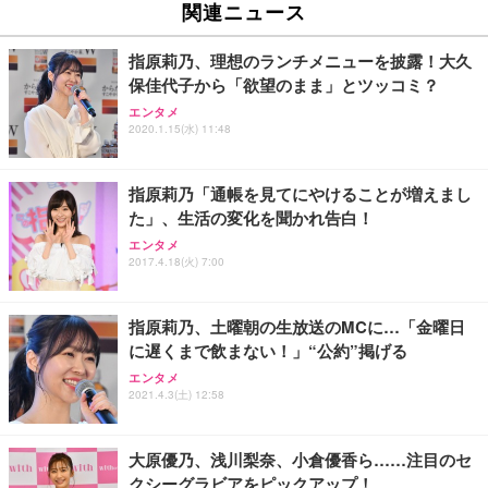
ュチェア 人間工学 疲れない ブラック
x2袋(84枚) ホワイト(吸収面:ライトブルー)
関連ニュース
イト
￥27,999
￥3,234
￥109,572
指原莉乃、理想のランチメニューを披露！大久
保佳代子から「欲望のまま」とツッコミ？
Sezlife オフィスチェア デスクチェア 疲れない テレ
【純正品】27"ゲーミングモニター DualSense 充電
ネオ・ルーライフ ネオ・オムツ L 中型犬用 26枚入
エンタメ
ワーク チェア 強化バックレスト 30度ロッキング機
フック付き（CFI-ZDM1J）
り 単品
2020.1.15(水) 11:48
能 人間工学 椅子 腰サポート 90度跳ね上げ式アーム
レスト 3Dヘッドレスト ハンガー付き 高反発クッシ
￥49,979
￥1,800
￥7,680
ョン PCチェア 通気性メッシュ ゲーミング/勉強/事
指原莉乃「通帳を見てにやけることが増えまし
務用 おしゃれ パソコンチェア (ブラック)
た」、生活の変化を聞かれ告白！
Sezlife オフィスチェア デスクチェア 疲れない テレ
【整備済み品】Dell E2724HS 27インチ 液晶モニタ
Smart Basic(スマートベーシック) 【Amazon.co.jp
エンタメ
ワーク チェア 強化バックレスト 30度ロッキング機
ー フルHD（1920×1080）VA 非光沢 HDMI/DisplayP
限定】 Smart Basic アイリスオーヤマ ペットシーツ
2017.4.18(火) 7:00
能 人間工学 椅子 腰サポート 90度跳ね上げ式アーム
ort/VGA スピーカー内蔵 高さ調整 スイベル VESA対
超厚型 お徳用 ワイド 100枚入 (x 1) (ケース販売)
レスト 3Dヘッドレスト ハンガー付き 高反発クッシ
応 ComfortView ビジネス向け
￥7,680
￥15,800
￥3,670
ョン PCチェア 通気性メッシュ ゲーミング/勉強/事
指原莉乃、土曜朝の生放送のMCに…「金曜日
務用 おしゃれ パソコンチェア (ホワイト)
に遅くまで飲まない！」“公約”掲げる
ANDWINT オフィスチェア デスクチェア 肘なし メ
【MiniLED/24.5inch/280Hz/FHD】GRAPHT THE S
アイリスオーヤマ ペットシーツ 超厚型 お徳用 レギ
ッシュ 通気性 ランバーサポート付き 腰サポート ガ
HOOTER Gaming Monitor 24” Essential ゲーミン
エンタメ
ュラー 200枚入【Amazon.co.jp限定】
ス圧無段階昇降 360度回転 キャスター付き コンパク
グモニター QD 24.5インチ 1ms FHD 量子ドット 残
2021.4.3(土) 12:58
ト 幅52×奥行58.5×高さ84～96cm テレワーク 在宅
像低減 (3年保証 | 輝点保証 | 日本メーカー)
￥3,731
￥4,139
￥34,980
勤務 ブラック
大原優乃、浅川梨奈、小倉優香ら……注目のセ
クシーグラビアをピックアップ！