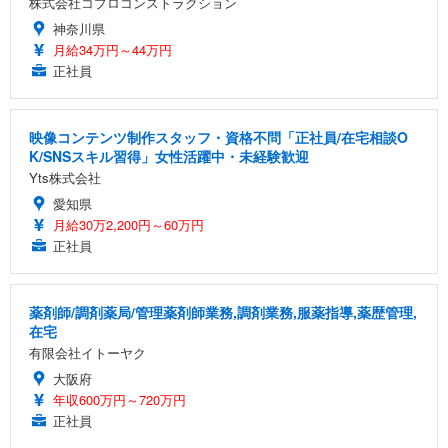
株式会社コプロコンストラクション
神奈川県
月給34万円～44万円
正社員
映像コンテンツ制作スタッフ・資格不問「正社員/在宅相談O
K/SNSスキル習得」女性活躍中・未経験歓迎
Yts株式会社
愛知県
月給30万2,200円～60万円
正社員
薬剤師/調剤薬局/管理薬剤師業務,調剤業務,服薬指導,薬歴管理,
在宅
有限会社イトーヤク
大阪府
年収600万円～720万円
正社員