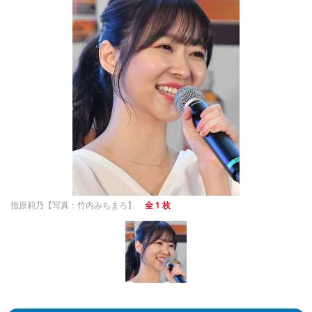
指原莉乃【写真：竹内みちまろ】
全 1 枚