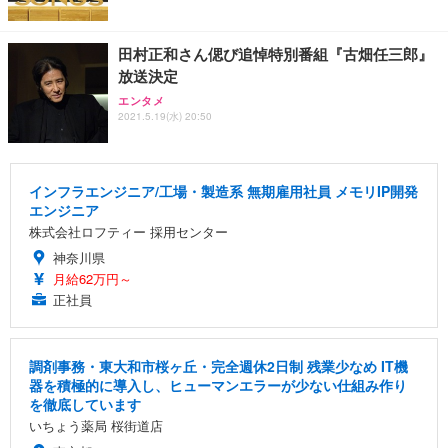
田村正和さん偲び追悼特別番組『古畑任三郎』
放送決定
エンタメ
2021.5.19(水) 20:50
インフラエンジニア/工場・製造系 無期雇用社員 メモリIP開発
エンジニア
株式会社ロフティー 採用センター
神奈川県
月給62万円～
正社員
調剤事務・東大和市桜ヶ丘・完全週休2日制 残業少なめ IT機
器を積極的に導入し、ヒューマンエラーが少ない仕組み作り
を徹底しています
いちょう薬局 桜街道店