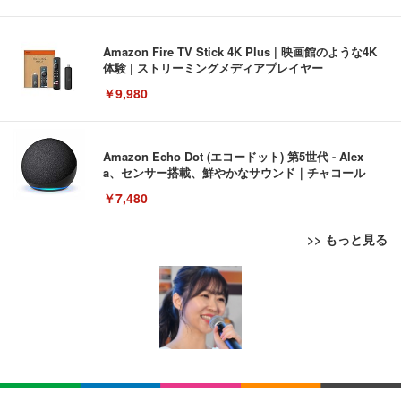
Amazon Fire TV Stick 4K Plus | 映画館のような4K
体験 | ストリーミングメディアプレイヤー
￥9,980
Amazon Echo Dot (エコードット) 第5世代 - Alex
a、センサー搭載、鮮やかなサウンド｜チャコール
￥7,480
>> もっと見る
[EdoErgo] オフィスチェア 椅子 テレワーク 疲れな
EIZO ビジネス向けプレミアムモニター | FlexScan
Amazonベーシック ペットシーツ 薄型 レギュラー 1
い 跳ね上げ式アームレスト コンパクト 約105度ロッ
EV3240X-WT | 31.5型4K UHD・USB Type-C・ホワ
回使い捨て 無香料 ホワイト 300枚
キング pc 事務椅子 360度回転 座面昇降 強化ナイロ
イト
ン樹脂ベース 通気性メッシュ 在宅ワーク H-WY01
￥3,373
￥5,699
￥105,595
(黒網+黒枠+黒足)
EIZO ビジネス向けプレミアムモニター | FlexScan
SIHOO B100 オフィスチェア／デスクチェア メッシ
Amazonベーシック ペットシーツ 厚型 ワイド 42枚
EV2740X-WT | 27.0型4K UHD・USB Type-C・ホワ