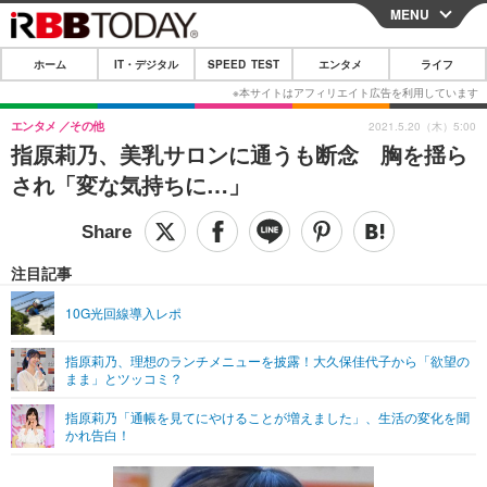
MENU
CLOSE
ホーム
IT・デジタル
SPEED TEST
エンタメ
ライフ
ホーム
IT・デジタル
エンタメ
その他
2021.5.20（木）5:00
指原莉乃、美乳サロンに通うも断念 胸を揺ら
IT・デジタルTOP
スマートフォン
SPEED TEST
され「変な気持ちに…」
ネタ
ガジェット・ツール
エンタメ
ショッピング
その他
エンタメTOP
映画・ドラマ
ライフ
注目記事
韓流・K-POP
韓国・芸能
ライフTOP
グルメ
リリース一覧
10G光回線導入レポ
音楽
スポーツ
ペット
ショッピング
プッシュ通知の停止方法
指原莉乃、理想のランチメニューを披露！大久保佳代子から「欲望の
まま」とツッコミ？
グラビア
ブログ
その他
指原莉乃「通帳を見てにやけることが増えました」、生活の変化を聞
ショッピング
その他
かれ告白！