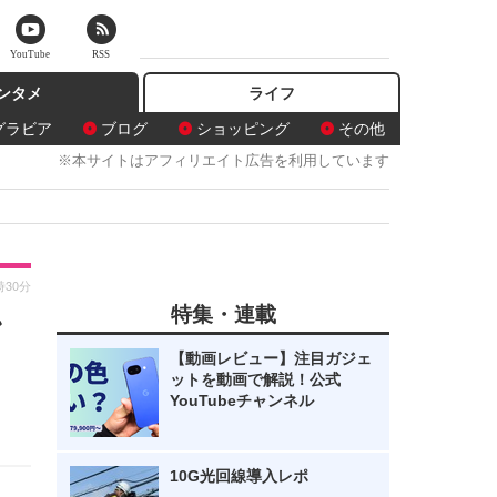
YouTube
RSS
ンタメ
ライフ
グラビア
ブログ
ショッピング
その他
※本サイトはアフィリエイト広告を利用しています
時30分
特集・連載
ン
【動画レビュー】注目ガジェ
ットを動画で解説！公式
YouTubeチャンネル
10G光回線導入レポ