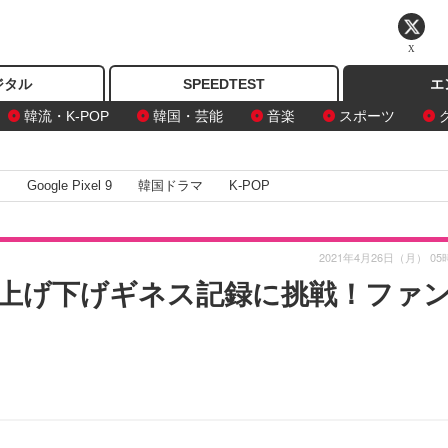
X
ジタル
SPEEDTEST
エ
韓流・K-POP
韓国・芸能
音楽
スポーツ
I
Google Pixel 9
韓国ドラマ
K-POP
2021年4月26日（月） 05
上げ下げギネス記録に挑戦！ファ