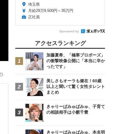
埼玉県
月給29万9,500円～35万円
正社員
Sponsored by
アクセスランキング
加藤夏希、「極寒プロポーズ」
の衝撃映像公開に「本当に辛か
ったです」
実》
美しさもオーラも健在！60歳
以上と聞いて驚く女性タレント
まとめ
きゃりーぱみゅぱみゅ、子育て
の相談相手は小籔千豊
きゃりーぱみゅぱみゅ、本名明