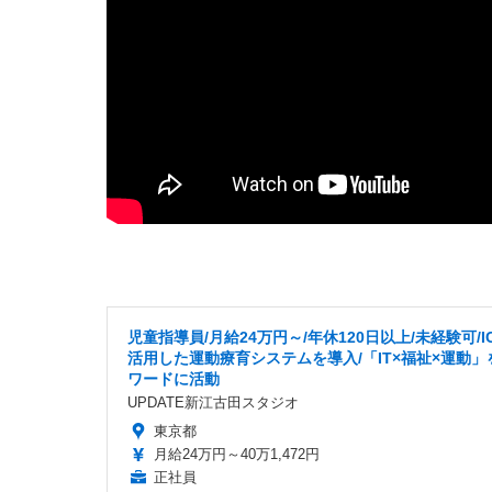
児童指導員/月給24万円～/年休120日以上/未経験可/I
活用した運動療育システムを導入/「IT×福祉×運動」
ワードに活動
UPDATE新江古田スタジオ
東京都
月給24万円～40万1,472円
正社員