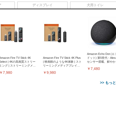
ア
ディスプレイ
犬用トイレ
Amazon Echo Dot (
Amazon Fire TV Stick 4K
Amazon Fire TV Stick 4K Plus
ドット) 第5世代 - Ale
Select | 4Kの高画質ストリー
| 映画館のような4K体験 | スト
センサー搭載、鮮やか
ミング | ストリーミングメデ
リーミングメディアプレイヤ
サウンド｜チャコール
￥7,480
ィアプレイヤー
ー
￥7,980
￥9,980
>> もっ