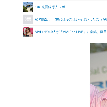
10G光回線導入レポ
松岡昌宏、「30代はキスはいっぱいしたほう
ViViモデル9人が「ViVi Fes LIVE」に