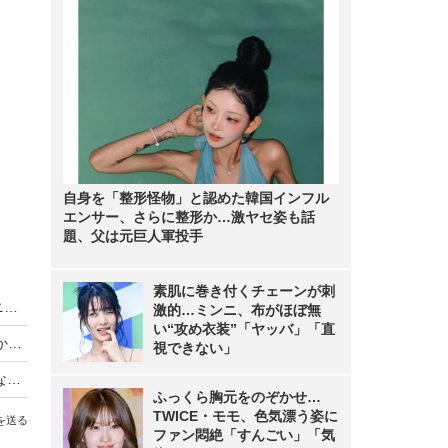
自身を「整形怪物」と認めた韓国インフル
エンサー、さらに整形か…激ヤセ姿も話
題、父は元巨人軍投手
素肌に巻き付くチェーンが刺
King & Prince、LAトラベルバラエティがディズニープラスで世界同時独占配信
激的…ミンニ、布がほぼ無
い“攻め衣装”「ヤッバ」「直
【動画】iPhone Airは「史上最高の普段使い機」か？買ってはいけない人とベストバイな人
視できない」
【Oura Ring 4】もうスマートウォッチには戻れない？“指輪”で健康管理する時代が来た【徹底レビュー】
ふっくら胸元をのぞかせ…
TWICE・モモ、色気漂う姿に
を送る
ファン悶絶「すんごい」「気