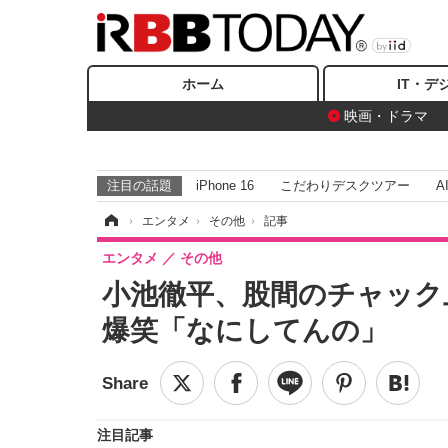
ホーム
IT・デ
映画・ドラマ
注目の話題
iPhone 16
こだわりデスクツアー
A
ホーム
›
エンタメ
›
その他
›
記事
エンタメ
その他
小池徹平、股間のチャック
爆笑「なにしてんの」
注目記事