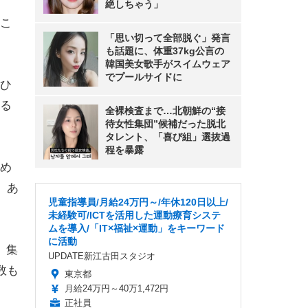
絶しちゃう」
こ
「思い切って全部脱ぐ」発言
も話題に、体重37kg公言の
韓国美女歌手がスイムウェア
でプールサイドに
ひ
る
全裸検査まで…北朝鮮の“接
待女性集団”候補だった脱北
タレント、「喜び組」選抜過
程を暴露
め
、あ
児童指導員/月給24万円～/年休120日以上/
未経験可/ICTを活用した運動療育システ
ムを導入/「IT×福祉×運動」をキーワード
に活動
。集
UPDATE新江古田スタジオ
数も
東京都
月給24万円～40万1,472円
正社員