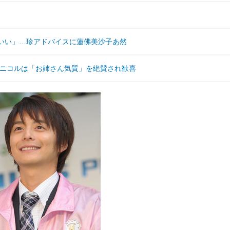
がいい」…珍アドバイスに蓮佛美沙子あ然
集結、藤田ニコルは「お姉さん気質」を絶賛され歓喜