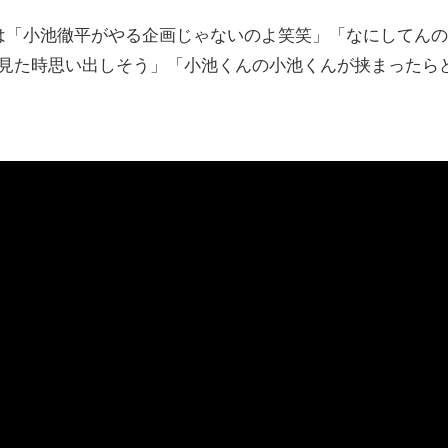
「小池徹平がやる企画じゃないのよ笑笑」「なにしてんの
るの見た時思い出しそう」「小池くんの小池くんが挟まったら
。