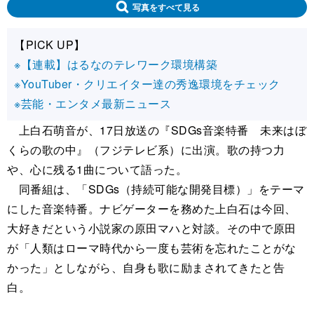
写真をすべて見る
【PICK UP】
※【連載】はるなのテレワーク環境構築
※YouTuber・クリエイター達の秀逸環境をチェック
※芸能・エンタメ最新ニュース
上白石萌音が、17日放送の『SDGs音楽特番 未来はぼ
くらの歌の中』（フジテレビ系）に出演。歌の持つ力
や、心に残る1曲について語った。
同番組は、「SDGs（持続可能な開発目標）」をテーマ
にした音楽特番。ナビゲーターを務めた上白石は今回、
大好きだという小説家の原田マハと対談。その中で原田
が「人類はローマ時代から一度も芸術を忘れたことがな
かった」としながら、自身も歌に励まされてきたと告
白。