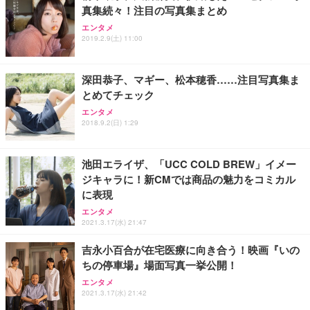
真集続々！注目の写真集まとめ
エンタメ
2019.2.9(土) 11:00
深田恭子、マギー、松本穂香……注目写真集ま
とめてチェック
エンタメ
2018.9.2(日) 1:29
池田エライザ、「UCC COLD BREW」イメー
ジキャラに！新CMでは商品の魅力をコミカル
に表現
エンタメ
2021.3.17(水) 21:47
吉永小百合が在宅医療に向き合う！映画『いの
ちの停車場』場面写真一挙公開！
エンタメ
2021.3.17(水) 21:42