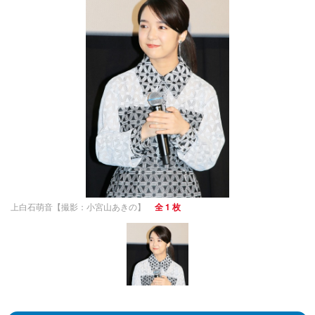
上白石萌音【撮影：小宮山あきの】
全 1 枚