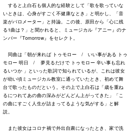
すると上白石も個人的な経験として「歌を歌っていな
いときは、心身がすごく不健康なとき」と明かし、「音
楽がバロメーター」と持論。この後、原田から「心に残
る1曲は？」と聞かれると、ミュージカル『アニー』のナ
ンバー『Tomorrow』をセレクト。
同曲は「朝が来れば トゥモロー / いい事がある トゥ
モロー 明日 / 夢見るだけで トゥモロー 辛い事も忘れ
るいつか 」といった歌詞で知られているが、これは彼女
が幼い頃ミュージカル教室に通っていたとき、初めて舞
台で歌ったものだという。その上で上白石は「歳を重ね
るにつれてあの曲の深みがどんどん上がってきた」「こ
の曲にすごく人生が詰まってるような気がする」と解
説。
また彼女はコロナ禍で外出自粛になったとき、家で洗