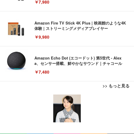
￥7,980
Amazon Fire TV Stick 4K Plus | 映画館のような4K
体験 | ストリーミングメディアプレイヤー
￥9,980
Amazon Echo Dot (エコードット) 第5世代 - Alex
a、センサー搭載、鮮やかなサウンド｜チャコール
￥7,480
>> もっと見る
[EdoErgo] オフィスチェア 椅子 テレワーク 疲れな
EIZO ビジネス向けプレミアムモニター | FlexScan
Amazonベーシック ペットシーツ 薄型 レギュラー 1
い 跳ね上げ式アームレスト コンパクト 約105度ロッ
EV3240X-WT | 31.5型4K UHD・USB Type-C・ホワ
回使い捨て 無香料 ホワイト 300枚
キング pc 事務椅子 360度回転 座面昇降 強化ナイロ
イト
ン樹脂ベース 通気性メッシュ 在宅ワーク H-WY01
￥3,373
￥5,699
￥105,595
(黒網+黒枠+黒足)
EIZO ビジネス向けプレミアムモニター | FlexScan