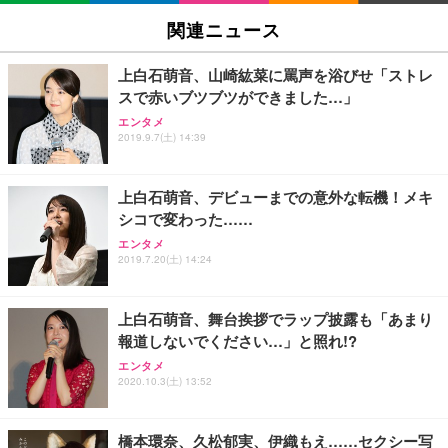
SIHOO B100 オフィスチェア／デスクチェア メッシ
Amazonベーシック ペットシーツ 厚型 ワイド 42枚
EV2740X-WT | 27.0型4K UHD・USB Type-C・ホワ
ュチェア 人間工学 疲れない ブラック
x2袋(84枚) ホワイト(吸収面:ライトブルー)
関連ニュース
イト
￥27,999
￥3,234
￥109,572
上白石萌音、山崎紘菜に罵声を浴びせ「ストレ
スで赤いブツブツができました…」
Sezlife オフィスチェア デスクチェア 疲れない テレ
【純正品】27"ゲーミングモニター DualSense 充電
ネオ・ルーライフ ネオ・オムツ L 中型犬用 26枚入
エンタメ
ワーク チェア 強化バックレスト 30度ロッキング機
フック付き（CFI-ZDM1J）
り 単品
2019.9.7(土) 14:39
能 人間工学 椅子 腰サポート 90度跳ね上げ式アーム
レスト 3Dヘッドレスト ハンガー付き 高反発クッシ
￥49,979
￥1,800
￥7,680
ョン PCチェア 通気性メッシュ ゲーミング/勉強/事
上白石萌音、デビューまでの意外な転機！メキ
務用 おしゃれ パソコンチェア (ブラック)
シコで変わった……
Sezlife オフィスチェア デスクチェア 疲れない テレ
【整備済み品】Dell E2724HS 27インチ 液晶モニタ
Smart Basic(スマートベーシック) 【Amazon.co.jp
エンタメ
ワーク チェア 強化バックレスト 30度ロッキング機
ー フルHD（1920×1080）VA 非光沢 HDMI/DisplayP
限定】 Smart Basic アイリスオーヤマ ペットシーツ
2019.7.20(土) 14:24
能 人間工学 椅子 腰サポート 90度跳ね上げ式アーム
ort/VGA スピーカー内蔵 高さ調整 スイベル VESA対
超厚型 お徳用 ワイド 100枚入 (x 1) (ケース販売)
レスト 3Dヘッドレスト ハンガー付き 高反発クッシ
応 ComfortView ビジネス向け
￥7,680
￥15,800
￥3,670
ョン PCチェア 通気性メッシュ ゲーミング/勉強/事
上白石萌音、舞台挨拶でラップ披露も「あまり
務用 おしゃれ パソコンチェア (ホワイト)
報道しないでください…」と照れ!?
ANDWINT オフィスチェア デスクチェア 肘なし メ
【MiniLED/24.5inch/280Hz/FHD】GRAPHT THE S
アイリスオーヤマ ペットシーツ 超厚型 お徳用 レギ
ッシュ 通気性 ランバーサポート付き 腰サポート ガ
HOOTER Gaming Monitor 24” Essential ゲーミン
エンタメ
ュラー 200枚入【Amazon.co.jp限定】
ス圧無段階昇降 360度回転 キャスター付き コンパク
グモニター QD 24.5インチ 1ms FHD 量子ドット 残
2020.10.3(土) 13:52
ト 幅52×奥行58.5×高さ84～96cm テレワーク 在宅
像低減 (3年保証 | 輝点保証 | 日本メーカー)
￥3,731
￥4,139
￥34,980
勤務 ブラック
橋本環奈、久松郁実、伊織もえ……セクシー写