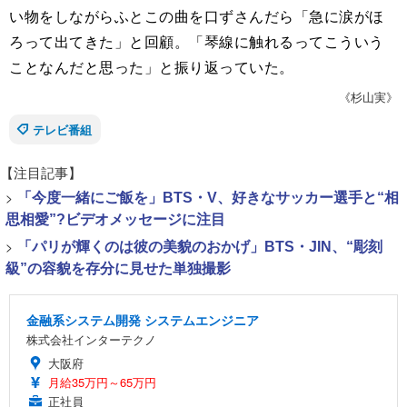
い物をしながらふとこの曲を口ずさんだら「急に涙がほ
ろって出てきた」と回顧。「琴線に触れるってこういう
ことなんだと思った」と振り返っていた。
《杉山実》
テレビ番組
【注目記事】
>
「今度一緒にご飯を」BTS・V、好きなサッカー選手と“相
思相愛”?ビデオメッセージに注目
>
「パリが輝くのは彼の美貌のおかげ」BTS・JIN、“彫刻
級”の容貌を存分に見せた単独撮影
金融系システム開発 システムエンジニア
株式会社インターテクノ
大阪府
月給35万円～65万円
正社員