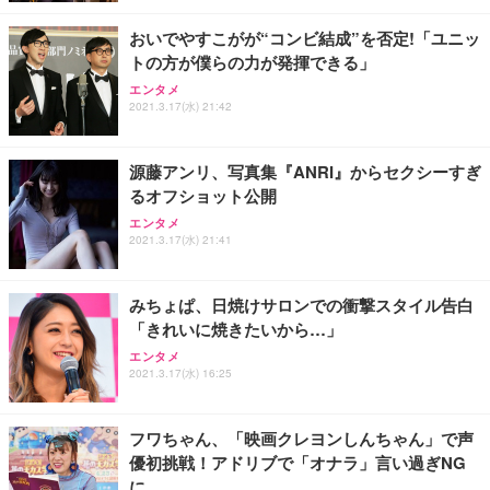
おいでやすこがが“コンビ結成”を否定!「ユニッ
トの方が僕らの力が発揮できる」
エンタメ
2021.3.17(水) 21:42
源藤アンリ、写真集『ANRI』からセクシーすぎ
るオフショット公開
エンタメ
2021.3.17(水) 21:41
みちょぱ、日焼けサロンでの衝撃スタイル告白
「きれいに焼きたいから…」
エンタメ
2021.3.17(水) 16:25
フワちゃん、「映画クレヨンしんちゃん」で声
優初挑戦！アドリブで「オナラ」言い過ぎNG
に