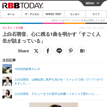
MENU
CLOSE
ホーム
IT・デジタル
SPEED TEST
エンタメ
ライフ
ホーム
IT・デジタル
エンタメ
その他
2021.3.18（木）10:01
上白石萌音、心に残る1曲を明かす「すごく人
IT・デジタルTOP
スマートフォン
SPEED TEST
生が詰まっている」
ネタ
ガジェット・ツール
エンタメ
ショッピング
その他
エンタメTOP
映画・ドラマ
ライフ
注目記事
韓流・K-POP
韓国・芸能
ライフTOP
グルメ
リリース一覧
10G光回線導入レポ
音楽
スポーツ
ペット
ショッピング
プッシュ通知の停止方法
上白石萌音、山崎紘菜に罵声を浴びせ「ストレスで赤いブツブツがで
きました…」
グラビア
ブログ
その他
ショッピング
その他
上白石萌音、デビューまでの意外な転機！メキシコで変わった……