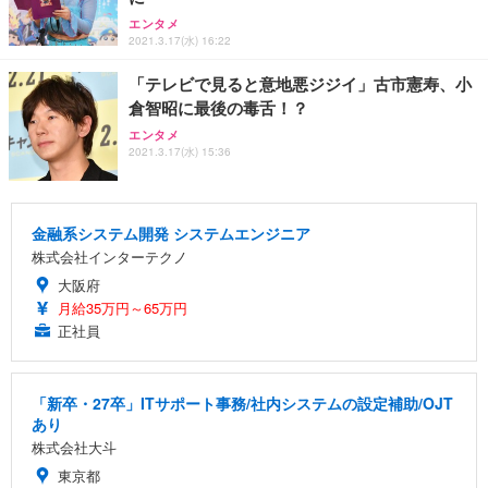
エンタメ
2021.3.17(水) 16:22
「テレビで見ると意地悪ジジイ」古市憲寿、小
倉智昭に最後の毒舌！？
エンタメ
2021.3.17(水) 15:36
金融系システム開発 システムエンジニア
株式会社インターテクノ
大阪府
月給35万円～65万円
正社員
「新卒・27卒」ITサポート事務/社内システムの設定補助/OJT
あり
株式会社大斗
東京都