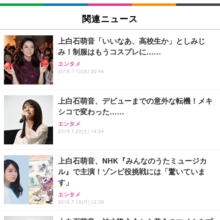
EIZO ビジネス向けプレミアムモニター | FlexScan
SIHOO B100 オフィスチェア／デスクチェア メッシ
Amazonベーシック ペットシーツ 厚型 ワイド 42枚
EV2740X-WT | 27.0型4K UHD・USB Type-C・ホワ
ュチェア 人間工学 疲れない ブラック
x2袋(84枚) ホワイト(吸収面:ライトブルー)
関連ニュース
イト
￥27,999
￥3,234
￥109,572
上白石萌音「いいなあ、高校生か」としみじ
み！制服はもうコスプレに……
Sezlife オフィスチェア デスクチェア 疲れない テレ
【純正品】27"ゲーミングモニター DualSense 充電
ネオ・ルーライフ ネオ・オムツ L 中型犬用 26枚入
エンタメ
ワーク チェア 強化バックレスト 30度ロッキング機
フック付き（CFI-ZDM1J）
り 単品
2019.7.10(水) 20:44
能 人間工学 椅子 腰サポート 90度跳ね上げ式アーム
レスト 3Dヘッドレスト ハンガー付き 高反発クッシ
￥49,979
￥1,800
￥7,680
ョン PCチェア 通気性メッシュ ゲーミング/勉強/事
上白石萌音、デビューまでの意外な転機！メキ
務用 おしゃれ パソコンチェア (ブラック)
シコで変わった……
Sezlife オフィスチェア デスクチェア 疲れない テレ
【整備済み品】Dell E2724HS 27インチ 液晶モニタ
Smart Basic(スマートベーシック) 【Amazon.co.jp
エンタメ
ワーク チェア 強化バックレスト 30度ロッキング機
ー フルHD（1920×1080）VA 非光沢 HDMI/DisplayP
限定】 Smart Basic アイリスオーヤマ ペットシーツ
2019.7.20(土) 14:24
能 人間工学 椅子 腰サポート 90度跳ね上げ式アーム
ort/VGA スピーカー内蔵 高さ調整 スイベル VESA対
超厚型 お徳用 ワイド 100枚入 (x 1) (ケース販売)
レスト 3Dヘッドレスト ハンガー付き 高反発クッシ
応 ComfortView ビジネス向け
￥7,680
￥15,800
￥3,670
ョン PCチェア 通気性メッシュ ゲーミング/勉強/事
上白石萌音、NHK『みんなのうたミュージカ
務用 おしゃれ パソコンチェア (ホワイト)
ル』で主演！ゾンビ役挑戦には「驚いていま
ANDWINT オフィスチェア デスクチェア 肘なし メ
【MiniLED/24.5inch/280Hz/FHD】GRAPHT THE S
アイリスオーヤマ ペットシーツ 超厚型 お徳用 レギ
す」
ッシュ 通気性 ランバーサポート付き 腰サポート ガ
HOOTER Gaming Monitor 24” Essential ゲーミン
ュラー 200枚入【Amazon.co.jp限定】
ス圧無段階昇降 360度回転 キャスター付き コンパク
グモニター QD 24.5インチ 1ms FHD 量子ドット 残
エンタメ
ト 幅52×奥行58.5×高さ84～96cm テレワーク 在宅
像低減 (3年保証 | 輝点保証 | 日本メーカー)
￥3,731
2019.7.15(月) 12:39
￥4,139
￥34,980
勤務 ブラック