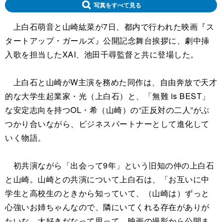
写真をすべて見る
上白石萌音と山崎紘菜が7日、都内で行われた映画『ス
タートアップ・ガールズ』公開記念舞台挨拶に、劇中挿
入歌を担当したXAI、池田千尋監督と共に登場した。
上白石と山崎がW主演を務めた同作は、自由奔放で天才
的な大学生起業家・光（上白石）と、「無難 is BEST」
な安定志向を持つOL・希（山崎）の“正反対の二人”がぶ
つかり合いながら、ビジネスパートナーとして進化して
いく物語。
初共演ながら「出会って9年」という旧知の仲の上白石
と山崎。山崎との共演について上白石は、「お互いに中
学生と高校生のときから知っていて、（山崎は）ずっと
心強いお姉ちゃんなので、隣にいてくれる存在がありが
たいな、大好きだなって思って。映画の撮影から公開ま