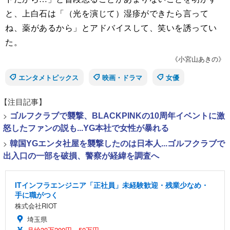
と、上白石は「（光を演じて）湿疹ができたら言って
ね、薬があるから」とアドバイスして、笑いを誘ってい
た。
《小宮山あきの》
エンタメトピックス
映画・ドラマ
女優
【注目記事】
>
ゴルフクラブで襲撃、BLACKPINKの10周年イベントに激
怒したファンの説も...YG本社で女性が暴れる
>
韓国YGエンタ社屋を襲撃したのは日本人...ゴルフクラブで
出入口の一部を破損、警察が経緯を調査へ
ITインフラエンジニア「正社員」未経験歓迎・残業少なめ・
手に職がつく
株式会社RIOT
埼玉県
月給30万200円～50万円