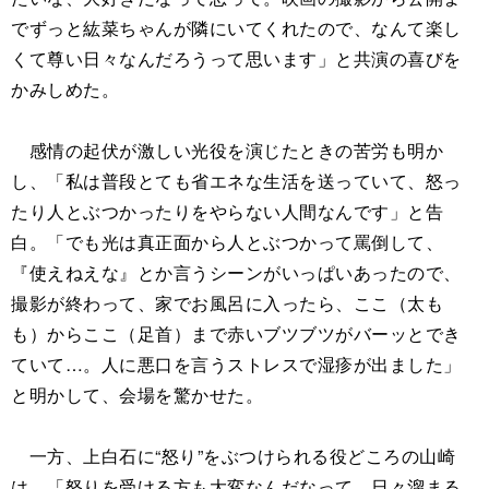
でずっと紘菜ちゃんが隣にいてくれたので、なんて楽し
くて尊い日々なんだろうって思います」と共演の喜びを
かみしめた。
感情の起伏が激しい光役を演じたときの苦労も明か
し、「私は普段とても省エネな生活を送っていて、怒っ
たり人とぶつかったりをやらない人間なんです」と告
白。「でも光は真正面から人とぶつかって罵倒して、
『使えねえな』とか言うシーンがいっぱいあったので、
撮影が終わって、家でお風呂に入ったら、ここ（太も
も）からここ（足首）まで赤いブツブツがバーッとでき
ていて…。人に悪口を言うストレスで湿疹が出ました」
と明かして、会場を驚かせた。
一方、上白石に“怒り”をぶつけられる役どころの山崎
は、「怒りを受ける方も大変なんだなって、日々溜まる