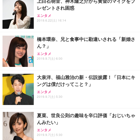
上白石萌音、神木隆之介から黄金のマイクをプ
レゼントされ困惑
エンタメ
2019.6.22(土) 16:14
橋本環奈、兄と食事中に勘違いされる「新婚さ
ん？」
エンタメ
2019.9.7(土) 6:00
大泉洋、福山雅治の新・伝説披露！「日本にキ
ングは僕だけってこと？」
エンタメ
2019.9.7(土) 5:30
夏菜、世良公則の趣味を辛口評価「おじいちゃ
んみたい」
エンタメ
2019.9.7(土) 5:30