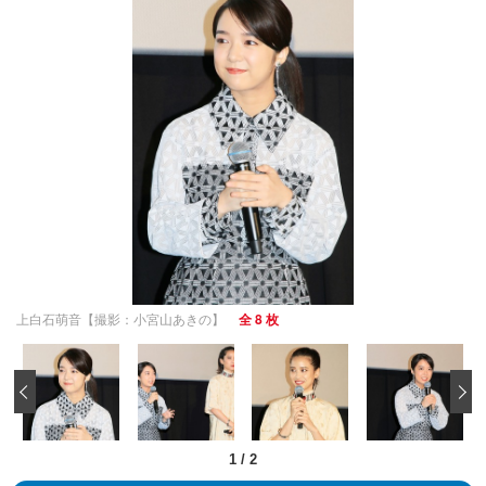
上白石萌音【撮影：小宮山あきの】
全 8 枚
‹
1
/
2