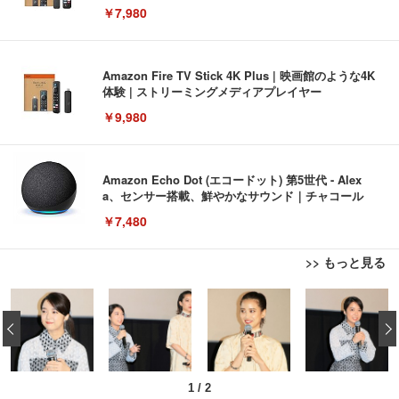
￥7,980
Amazon Fire TV Stick 4K Plus | 映画館のような4K
体験 | ストリーミングメディアプレイヤー
￥9,980
Amazon Echo Dot (エコードット) 第5世代 - Alex
a、センサー搭載、鮮やかなサウンド｜チャコール
￥7,480
>> もっと見る
[EdoErgo] オフィスチェア 椅子 テレワーク 疲れな
EIZO ビジネス向けプレミアムモニター | FlexScan
Amazonベーシック ペットシーツ 薄型 レギュラー 1
い 跳ね上げ式アームレスト コンパクト 約105度ロッ
EV3240X-WT | 31.5型4K UHD・USB Type-C・ホワ
‹
回使い捨て 無香料 ホワイト 300枚
キング pc 事務椅子 360度回転 座面昇降 強化ナイロ
イト
ン樹脂ベース 通気性メッシュ 在宅ワーク H-WY01
￥3,373
￥5,699
￥105,595
(黒網+黒枠+黒足)
1
/
2