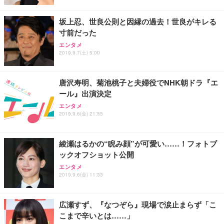
坂上忍、世良公則と因縁の過去！世良がキレる
寸前だった
エンタメ
2019.9.7(土) 5:00
唐沢寿明、菊池桃子と夫婦役でNHK朝ドラ『エ
ール』出演決定
エンタメ
2019.9.6(金) 21:55
綾瀬はるかの“睨み顔”が可愛い……！フォトブ
ックオフショット公開
エンタメ
2019.9.6(金) 11:33
広瀬すず、『なつぞら』現場で涙止まらず「こ
こまで辛いとは……」