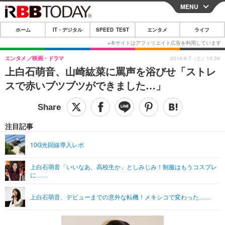
MENU
CLOSE
ホーム
IT・デジタル
SPEED TEST
エンタメ
ライフ
ホーム
IT・デジタル
エンタメ
映画・ドラマ
2019.9.7（土）14:39
上白石萌音、山崎紘菜に罵声を浴びせ「ストレ
IT・デジタルTOP
スマートフォン
SPEED TEST
スで赤いブツブツができました…」
ネタ
ガジェット・ツール
エンタメ
ショッピング
その他
エンタメTOP
映画・ドラマ
ライフ
注目記事
韓流・K-POP
韓国・芸能
ライフTOP
グルメ
リリース一覧
10G光回線導入レポ
音楽
スポーツ
ペット
ショッピング
プッシュ通知の停止方法
上白石萌音「いいなあ、高校生か」としみじみ！制服はもうコスプレ
に……
グラビア
ブログ
その他
ショッピング
その他
上白石萌音、デビューまでの意外な転機！メキシコで変わった……