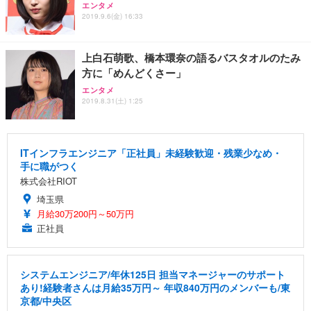
エンタメ
2019.9.6(金) 16:33
上白石萌歌、橋本環奈の語るバスタオルのたみ
方に「めんどくさー」
エンタメ
2019.8.31(土) 1:25
ITインフラエンジニア「正社員」未経験歓迎・残業少なめ・
手に職がつく
株式会社RIOT
埼玉県
月給30万200円～50万円
正社員
システムエンジニア/年休125日 担当マネージャーのサポート
あり!経験者さんは月給35万円～ 年収840万円のメンバーも/東
京都/中央区