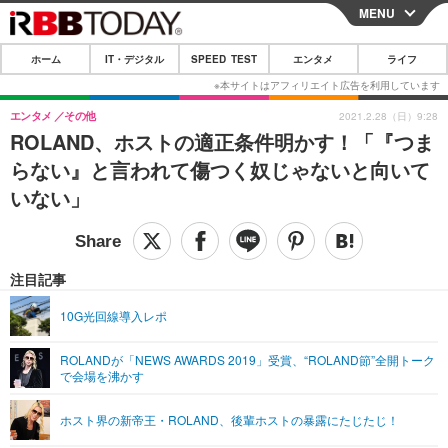
MENU
CLOSE
ホーム
IT・デジタル
SPEED TEST
エンタメ
ライフ
ホーム
IT・デジタル
エンタメ
その他
2021.2.28（日）9:28
ROLAND、ホストの適正条件明かす！「『つま
IT・デジタルTOP
スマートフォン
SPEED TEST
らない』と言われて傷つく奴じゃないと向いて
ネタ
ガジェット・ツール
いない」
エンタメ
ショッピング
その他
エンタメTOP
映画・ドラマ
ライフ
韓流・K-POP
韓国・芸能
注目記事
ライフTOP
グルメ
リリース一覧
音楽
スポーツ
10G光回線導入レポ
ペット
ショッピング
プッシュ通知の停止方法
グラビア
ブログ
その他
ROLANDが「NEWS AWARDS 2019」受賞、“ROLAND節”全開トーク
で会場を沸かす
ショッピング
その他
ホスト界の新帝王・ROLAND、後輩ホストの暴露にたじたじ！