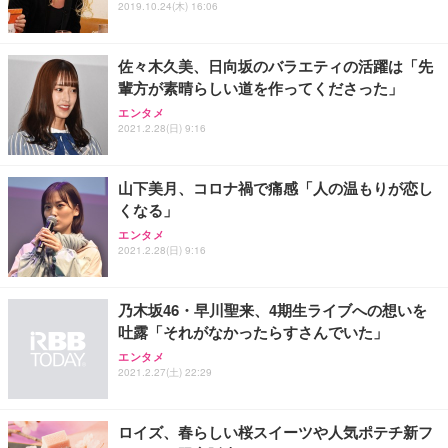
2019.10.24(木) 16:06
能 人間工学 椅子 腰サポート 90度跳ね上げ式アーム
ort/VGA スピーカー内蔵 高さ調整 スイベル VESA対
超厚型 お徳用 ワイド 100枚入 (x 1) (ケース販売)
レスト 3Dヘッドレスト ハンガー付き 高反発クッシ
応 ComfortView ビジネス向け
￥7,680
￥15,800
￥3,670
ョン PCチェア 通気性メッシュ ゲーミング/勉強/事
佐々木久美、日向坂のバラエティの活躍は「先
務用 おしゃれ パソコンチェア (ホワイト)
輩方が素晴らしい道を作ってくださった」
ANDWINT オフィスチェア デスクチェア 肘なし メ
【MiniLED/24.5inch/280Hz/FHD】GRAPHT THE S
アイリスオーヤマ ペットシーツ 超厚型 お徳用 レギ
ッシュ 通気性 ランバーサポート付き 腰サポート ガ
HOOTER Gaming Monitor 24” Essential ゲーミン
エンタメ
ュラー 200枚入【Amazon.co.jp限定】
ス圧無段階昇降 360度回転 キャスター付き コンパク
グモニター QD 24.5インチ 1ms FHD 量子ドット 残
2021.2.28(日) 9:16
ト 幅52×奥行58.5×高さ84～96cm テレワーク 在宅
像低減 (3年保証 | 輝点保証 | 日本メーカー)
￥3,731
￥4,139
￥34,980
勤務 ブラック
山下美月、コロナ禍で痛感「人の温もりが恋し
くなる」
エンタメ
2021.2.28(日) 9:16
乃木坂46・早川聖来、4期生ライブへの想いを
吐露「それがなかったらすさんでいた」
エンタメ
2021.2.27(土) 22:29
ロイズ、春らしい桜スイーツや人気ポテチ新フ