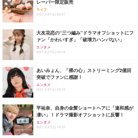
レーバー限定販売
ライフ
2021.2.27(土) 22:01
大友花恋の“三つ編み”ドラマオフショットにフ
ァン「かわいすぎ」「破壊力ハンパない」
エンタメ
2021.2.27(土) 20:16
あいみょん、「裸の心」ストリーミング2億回
突破でファンに感謝！
エンタメ
2021.2.27(土) 20:16
平祐奈、自身の金髪ショートヘアに「違和感が
凄い」！ドラマ撮影オフショットに反響！
エンタメ
2021.2.27(土) 18:52