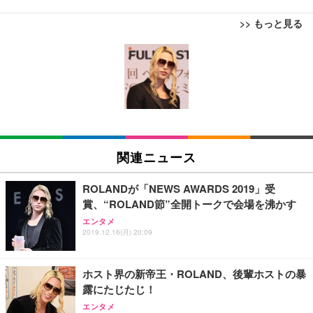
>> もっと見る
[EdoErgo] オフィスチェア 椅子 テレワーク 疲れな
EIZO ビジネス向けプレミアムモニター | FlexScan
Amazonベーシック ペットシーツ 薄型 レギュラー 1
い 跳ね上げ式アームレスト コンパクト 約105度ロッ
EV3240X-WT | 31.5型4K UHD・USB Type-C・ホワ
回使い捨て 無香料 ホワイト 300枚
キング pc 事務椅子 360度回転 座面昇降 強化ナイロ
イト
ン樹脂ベース 通気性メッシュ 在宅ワーク H-WY01
￥3,373
￥5,699
￥105,595
(黒網+黒枠+黒足)
EIZO ビジネス向けプレミアムモニター | FlexScan
SIHOO B100 オフィスチェア／デスクチェア メッシ
Amazonベーシック ペットシーツ 厚型 ワイド 42枚
EV2740X-WT | 27.0型4K UHD・USB Type-C・ホワ
ュチェア 人間工学 疲れない ブラック
x2袋(84枚) ホワイト(吸収面:ライトブルー)
関連ニュース
イト
￥27,999
￥3,234
￥109,572
ROLANDが「NEWS AWARDS 2019」受
賞、“ROLAND節”全開トークで会場を沸かす
Sezlife オフィスチェア デスクチェア 疲れない テレ
【純正品】27"ゲーミングモニター DualSense 充電
ネオ・ルーライフ ネオ・オムツ L 中型犬用 26枚入
エンタメ
ワーク チェア 強化バックレスト 30度ロッキング機
2019.12.16(月) 20:09
フック付き（CFI-ZDM1J）
り 単品
能 人間工学 椅子 腰サポート 90度跳ね上げ式アーム
レスト 3Dヘッドレスト ハンガー付き 高反発クッシ
￥49,979
￥1,800
￥7,680
ョン PCチェア 通気性メッシュ ゲーミング/勉強/事
ホスト界の新帝王・ROLAND、後輩ホストの暴
務用 おしゃれ パソコンチェア (ブラック)
露にたじたじ！
Sezlife オフィスチェア デスクチェア 疲れない テレ
【整備済み品】Dell E2724HS 27インチ 液晶モニタ
Smart Basic(スマートベーシック) 【Amazon.co.jp
エンタメ
ワーク チェア 強化バックレスト 30度ロッキング機
ー フルHD（1920×1080）VA 非光沢 HDMI/DisplayP
限定】 Smart Basic アイリスオーヤマ ペットシーツ