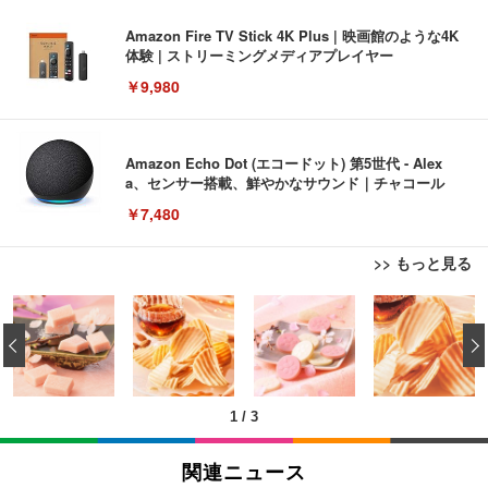
Amazon Fire TV Stick 4K Plus | 映画館のような4K
体験 | ストリーミングメディアプレイヤー
￥9,980
Amazon Echo Dot (エコードット) 第5世代 - Alex
a、センサー搭載、鮮やかなサウンド｜チャコール
￥7,480
>> もっと見る
[EdoErgo] オフィスチェア 椅子 テレワーク 疲れな
EIZO ビジネス向けプレミアムモニター | FlexScan
Amazonベーシック ペットシーツ 薄型 レギュラー 1
い 跳ね上げ式アームレスト コンパクト 約105度ロッ
EV3240X-WT | 31.5型4K UHD・USB Type-C・ホワ
‹
回使い捨て 無香料 ホワイト 300枚
キング pc 事務椅子 360度回転 座面昇降 強化ナイロ
イト
ン樹脂ベース 通気性メッシュ 在宅ワーク H-WY01
￥3,373
￥5,699
￥105,595
(黒網+黒枠+黒足)
1
/
3
EIZO ビジネス向けプレミアムモニター | FlexScan
SIHOO B100 オフィスチェア／デスクチェア メッシ
Amazonベーシック ペットシーツ 厚型 ワイド 42枚
EV2740X-WT | 27.0型4K UHD・USB Type-C・ホワ
ュチェア 人間工学 疲れない ブラック
x2袋(84枚) ホワイト(吸収面:ライトブルー)
関連ニュース
イト