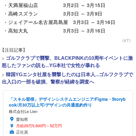
・天満屋福山店 3月2日 ～ 3月15日
・高崎スズラン 3月3日 ～ 3月9日
・ジェイアール名古屋髙島屋 3月3日 ～ 3月16日
・高知大丸 3月3日 ～ 3月16日
《KT》
【注目記事】
>
ゴルフクラブで襲撃、BLACKPINKの10周年イベントに激
怒したファンの説も...YG本社で女性が暴れる
>
韓国YGエンタ社屋を襲撃したのは日本人...ゴルフクラブで
出入口の一部を破損、警察が経緯を調査へ
「スキル習得」デザインシステムエンジニア/Figma・Storyb
ook/月30万以上可/デザインの共通規約作り
株式会社Le Lien
愛知県
月給29万5,600円～52万円
正社員