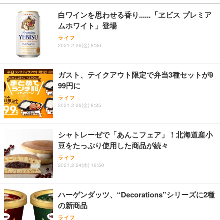
￥27,999
￥3,234
￥109,572
白ワインを思わせる香り......「ヱビス プレミア
ムホワイト」登場
Sezlife オフィスチェア デスクチェア 疲れない テレ
【純正品】27"ゲーミングモニター DualSense 充電
ネオ・ルーライフ ネオ・オムツ L 中型犬用 26枚入
ライフ
ワーク チェア 強化バックレスト 30度ロッキング機
2021.2.26(金) 8:36
フック付き（CFI-ZDM1J）
り 単品
能 人間工学 椅子 腰サポート 90度跳ね上げ式アーム
レスト 3Dヘッドレスト ハンガー付き 高反発クッシ
￥49,979
￥1,800
￥7,680
ョン PCチェア 通気性メッシュ ゲーミング/勉強/事
ガスト、テイクアウト限定で弁当3種セットが9
務用 おしゃれ パソコンチェア (ブラック)
99円に
Sezlife オフィスチェア デスクチェア 疲れない テレ
【整備済み品】Dell E2724HS 27インチ 液晶モニタ
Smart Basic(スマートベーシック) 【Amazon.co.jp
ライフ
ワーク チェア 強化バックレスト 30度ロッキング機
ー フルHD（1920×1080）VA 非光沢 HDMI/DisplayP
限定】 Smart Basic アイリスオーヤマ ペットシーツ
2021.2.26(金) 8:35
能 人間工学 椅子 腰サポート 90度跳ね上げ式アーム
ort/VGA スピーカー内蔵 高さ調整 スイベル VESA対
超厚型 お徳用 ワイド 100枚入 (x 1) (ケース販売)
レスト 3Dヘッドレスト ハンガー付き 高反発クッシ
応 ComfortView ビジネス向け
￥7,680
￥15,800
￥3,670
ョン PCチェア 通気性メッシュ ゲーミング/勉強/事
シャトレーゼで「あんこフェア」！北海道産小
務用 おしゃれ パソコンチェア (ホワイト)
豆をたっぷり使用した商品が続々
ANDWINT オフィスチェア デスクチェア 肘なし メ
【MiniLED/24.5inch/280Hz/FHD】GRAPHT THE S
アイリスオーヤマ ペットシーツ 超厚型 お徳用 レギ
ッシュ 通気性 ランバーサポート付き 腰サポート ガ
HOOTER Gaming Monitor 24” Essential ゲーミン
ライフ
ュラー 200枚入【Amazon.co.jp限定】
ス圧無段階昇降 360度回転 キャスター付き コンパク
グモニター QD 24.5インチ 1ms FHD 量子ドット 残
2021.2.24(水) 19:50
ト 幅52×奥行58.5×高さ84～96cm テレワーク 在宅
像低減 (3年保証 | 輝点保証 | 日本メーカー)
￥3,731
￥4,139
￥34,980
勤務 ブラック
ハーゲンダッツ、“Decorations”シリーズに2種
の新商品
ライフ