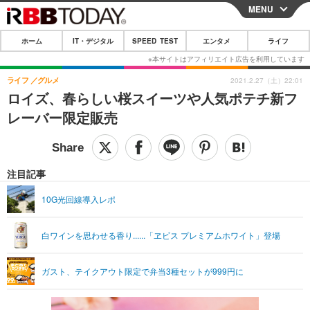
MENU
CLOSE
ホーム
IT・デジタル
SPEED TEST
エンタメ
ライフ
ホーム
IT・デジタル
ライフ
グルメ
2021.2.27（土）22:01
ロイズ、春らしい桜スイーツや人気ポテチ新フ
IT・デジタルTOP
スマートフォン
SPEED TEST
レーバー限定販売
ネタ
ガジェット・ツール
エンタメ
ショッピング
その他
エンタメTOP
映画・ドラマ
ライフ
注目記事
韓流・K-POP
韓国・芸能
ライフTOP
グルメ
リリース一覧
10G光回線導入レポ
音楽
スポーツ
ペット
ショッピング
プッシュ通知の停止方法
白ワインを思わせる香り......「ヱビス プレミアムホワイト」登場
グラビア
ブログ
その他
ショッピング
その他
ガスト、テイクアウト限定で弁当3種セットが999円に