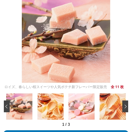
ロイズ、春らしい桜スイーツや人気ポテチ新フレーバー限定販売
全 11 枚
‹
1
/
3