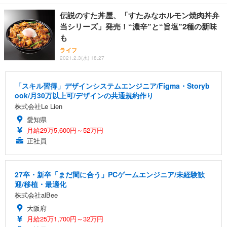
伝説のすた丼屋、「すたみなホルモン焼肉丼弁
当シリーズ」発売！“濃辛”と“旨塩”2種の新味
も
ライフ
2021.2.3(水) 18:27
「スキル習得」デザインシステムエンジニア/Figma・Storyb
ook/月30万以上可/デザインの共通規約作り
株式会社Le Lien
愛知県
月給29万5,600円～52万円
正社員
27卒・新卒「まだ間に合う」PCゲームエンジニア/未経験歓
迎/移植・最適化
株式会社alBee
大阪府
月給25万1,700円～32万円