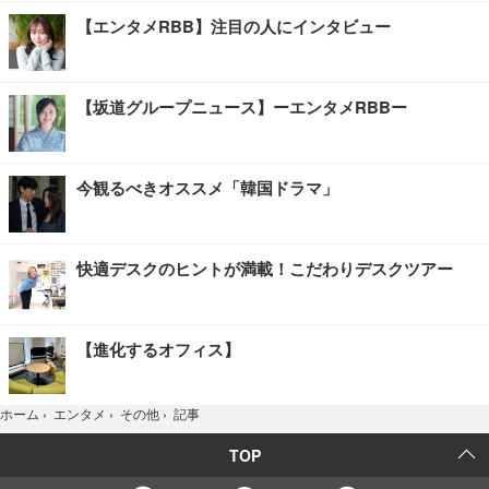
【エンタメRBB】注目の人にインタビュー
【坂道グループニュース】ーエンタメRBBー
今観るべきオススメ「韓国ドラマ」
快適デスクのヒントが満載！こだわりデスクツアー
【進化するオフィス】
記事
ホーム
›
エンタメ
›
その他
›
TOP