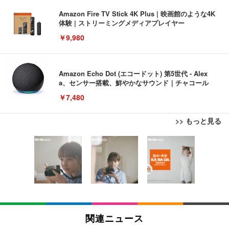
Amazon Fire TV Stick 4K Plus | 映画館のような4K
体験 | ストリーミングメディアプレイヤー
￥9,980
Amazon Echo Dot (エコードット) 第5世代 - Alex
a、センサー搭載、鮮やかなサウンド｜チャコール
￥7,480
>> もっと見る
[EdoErgo] オフィスチェア 椅子 テレワーク 疲れな
EIZO ビジネス向けプレミアムモニター | FlexScan
Amazonベーシック ペットシーツ 薄型 レギュラー 1
い 跳ね上げ式アームレスト コンパクト 約105度ロッ
EV3240X-WT | 31.5型4K UHD・USB Type-C・ホワ
回使い捨て 無香料 ホワイト 300枚
キング pc 事務椅子 360度回転 座面昇降 強化ナイロ
イト
ン樹脂ベース 通気性メッシュ 在宅ワーク H-WY01
￥3,373
￥5,699
￥105,595
(黒網+黒枠+黒足)
EIZO ビジネス向けプレミアムモニター | FlexScan
SIHOO B100 オフィスチェア／デスクチェア メッシ
Amazonベーシック ペットシーツ 厚型 ワイド 42枚
EV2740X-WT | 27.0型4K UHD・USB Type-C・ホワ
ュチェア 人間工学 疲れない ブラック
x2袋(84枚) ホワイト(吸収面:ライトブルー)
関連ニュース
イト