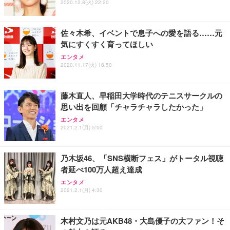
2020.12.8(火) 22:20
佐々木希、イベントで息子への愛を語る……元
気にすくすく育ってほしい
エンタメ
2020.11.17(火) 18:50
藤木直人、早稲田大学時代のテニスサークルの
思い出を回顧「チャラチャラしたかった」
エンタメ
2021.2.1(月) 5:00
乃木坂46、「SNS横断フェス」がトータル視聴
者延べ100万人超え達成
エンタメ
2021.2.1(月) 4:30
木村文乃は元AKB48・大島優子の大ファン！そ