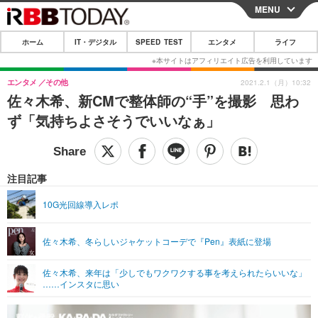
MENU
CLOSE
ホーム
IT・デジタル
SPEED TEST
エンタメ
ライフ
ホーム
IT・デジタル
エンタメ
その他
2021.2.1（月）10:32
佐々木希、新CMで整体師の“手”を撮影 思わ
IT・デジタルTOP
スマートフォン
SPEED TEST
ず「気持ちよさそうでいいなぁ」
ネタ
ガジェット・ツール
エンタメ
ショッピング
その他
エンタメTOP
映画・ドラマ
ライフ
注目記事
韓流・K-POP
韓国・芸能
ライフTOP
グルメ
リリース一覧
10G光回線導入レポ
音楽
スポーツ
ペット
ショッピング
プッシュ通知の停止方法
佐々木希、冬らしいジャケットコーデで『Pen』表紙に登場
グラビア
ブログ
その他
佐々木希、来年は「少しでもワクワクする事を考えられたらいいな」
ショッピング
その他
……インスタに思い