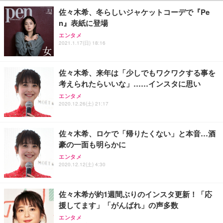
￥27,999
￥3,234
￥109,572
佐々木希、冬らしいジャケットコーデで『Pe
n』表紙に登場
Sezlife オフィスチェア デスクチェア 疲れない テレ
【純正品】27"ゲーミングモニター DualSense 充電
ネオ・ルーライフ ネオ・オムツ L 中型犬用 26枚入
エンタメ
ワーク チェア 強化バックレスト 30度ロッキング機
2021.1.17(日) 18:16
フック付き（CFI-ZDM1J）
り 単品
能 人間工学 椅子 腰サポート 90度跳ね上げ式アーム
レスト 3Dヘッドレスト ハンガー付き 高反発クッシ
￥49,979
￥1,800
￥7,680
ョン PCチェア 通気性メッシュ ゲーミング/勉強/事
佐々木希、来年は「少しでもワクワクする事を
務用 おしゃれ パソコンチェア (ブラック)
考えられたらいいな」……インスタに思い
Sezlife オフィスチェア デスクチェア 疲れない テレ
【整備済み品】Dell E2724HS 27インチ 液晶モニタ
Smart Basic(スマートベーシック) 【Amazon.co.jp
エンタメ
ワーク チェア 強化バックレスト 30度ロッキング機
ー フルHD（1920×1080）VA 非光沢 HDMI/DisplayP
限定】 Smart Basic アイリスオーヤマ ペットシーツ
2020.12.26(土) 21:17
能 人間工学 椅子 腰サポート 90度跳ね上げ式アーム
ort/VGA スピーカー内蔵 高さ調整 スイベル VESA対
超厚型 お徳用 ワイド 100枚入 (x 1) (ケース販売)
レスト 3Dヘッドレスト ハンガー付き 高反発クッシ
応 ComfortView ビジネス向け
￥7,680
￥15,800
￥3,670
ョン PCチェア 通気性メッシュ ゲーミング/勉強/事
佐々木希、ロケで「帰りたくない」と本音…酒
務用 おしゃれ パソコンチェア (ホワイト)
豪の一面も明らかに
ANDWINT オフィスチェア デスクチェア 肘なし メ
【MiniLED/24.5inch/280Hz/FHD】GRAPHT THE S
アイリスオーヤマ ペットシーツ 超厚型 お徳用 レギ
ッシュ 通気性 ランバーサポート付き 腰サポート ガ
HOOTER Gaming Monitor 24” Essential ゲーミン
エンタメ
ュラー 200枚入【Amazon.co.jp限定】
ス圧無段階昇降 360度回転 キャスター付き コンパク
グモニター QD 24.5インチ 1ms FHD 量子ドット 残
2020.12.12(土) 4:30
ト 幅52×奥行58.5×高さ84～96cm テレワーク 在宅
像低減 (3年保証 | 輝点保証 | 日本メーカー)
￥3,731
￥4,139
￥34,980
勤務 ブラック
佐々木希が約1週間ぶりのインスタ更新！「応
援してます」「がんばれ」の声多数
エンタメ