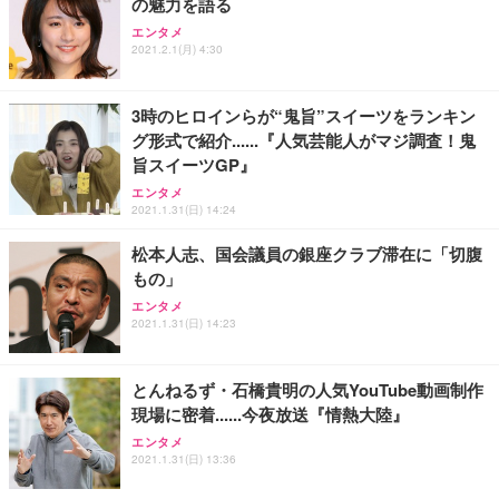
の魅力を語る
エンタメ
2021.2.1(月) 4:30
3時のヒロインらが“鬼旨”スイーツをランキン
グ形式で紹介......『人気芸能人がマジ調査！鬼
旨スイーツGP』
エンタメ
2021.1.31(日) 14:24
松本人志、国会議員の銀座クラブ滞在に「切腹
もの」
エンタメ
2021.1.31(日) 14:23
とんねるず・石橋貴明の人気YouTube動画制作
現場に密着......今夜放送『情熱大陸』
エンタメ
2021.1.31(日) 13:36