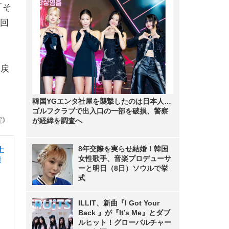
「そ
回
に戻
韓国YGエンタ社屋を襲撃したのは日本人…
ゴルフクラブで出入口の一部を破損、警察
実》
が経緯を調査へ
8年交際を実らせ結婚！韓国
土
女性歌手、音楽プロデューサ
横
ーと明日（8日）ソウルで挙
式
ILLIT、新曲『I Got Your
Back 』が『It’s Me』とダブ
ルヒット！グローバルチャー