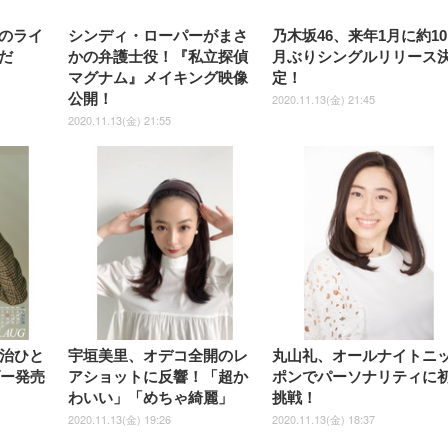
のライ
シンディ・ローパーがまさ
乃木坂46、来年1月に約1
だ
かの弁護士役！『私⽴探偵
月ぶりシングルリリース
マグナム』メイキング映像
定！
公開！
2020.11.13(金) 21:45
2020.11.13(金) 21:55
加治ひと
宇垣美里、オデコ全開のレ
丸山礼、オールナイトニ
ダー発売
アショットに反響！「超か
ポンでパーソナリティに
わいい」「めちゃ綺麗」
挑戦！
2020.11.13(金) 19:26
2020.11.13(金) 18:37