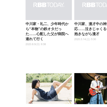
EIZO ビジネス向けプレミア
EIZO ビジネス向けプレミア
【純
[EdoErgo] オフィスチェア 椅
Amazonベーシック ペットシ
SIHOO B100 オフィスチェア
Amazonベーシック ペットシ
ムモニター | FlexScan
ムモニター | FlexScan
ニタ
子 テレワーク 疲れない 跳ね
ーツ 薄型 レギュラー 1回使い
／デスクチェア メッシュチェ
ーツ 厚型 ワイド 42枚x2袋(84
EV3240X-WT | 31.5型4K
EV2740X-WT | 27.0型4K
ク付
中川家・礼二、少年時代か
中川家、漫才中の神
上げ式アームレスト コンパク
捨て 無香料 ホワイト 300枚
ア 人間工学 疲れない ブラッ
枚) ホワイト(吸収面:ライトブ
UHD・USB Type-C・ホワイ
UHD・USB Type-C・ホワイ
ら“本物”の鉄オタだっ
応……泣きじゃくる
ト 約105度ロッキング pc 事務
￥105,595
￥109,572
ク
ルー)
￥4
ト
ト
￥5,699
￥3,373
￥27,999
￥3,234
椅子 360度回転 座面昇降 強化
た……心配した父が病院へ
抱きながら漫才
ナイロン樹脂ベース 通気性メ
連れて行く
2020.3.14(土) 5:30
ッシュ 在宅ワーク H-
WY01(黒網+黒枠+黒足)
2020.8.9(日) 9:38