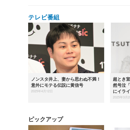
テレビ番組
ノンスタ井上、妻から思わぬ不満！
超とき
意外にモテる伝説に黄信号
然号泣
2025年4月12日
にイラ
2025年3月
ピックアップ