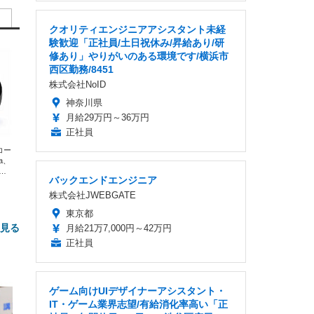
クオリティエンジニアアシスタント未経
験歓迎「正社員/土日祝休み/昇給あり/研
修あり」やりがいのある環境です/横浜市
西区勤務/8451
株式会社NoID
神奈川県
月給29万円～36万円
正社員
エコー
xa、
な
バックエンドエンジニア
株式会社JWEBGATE
東京都
と見る
月給21万7,000円～42万円
正社員
ゲーム向けUIデザイナーアシスタント・
IT・ゲーム業界志望/有給消化率高い「正