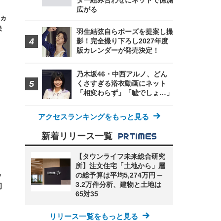
ター組み合わせにネットで憶測
広がる
0ヵ
決
羽生結弦自らポーズを提案し撮
影！完全撮り下ろし2027年度
版カレンダーが発売決定！
乃木坂46・中西アルノ、どん
くさすぎる浴衣動画にネット
「相変わらず」「嘘でしょ…」
アクセスランキングをもっと見る
新着リリース一覧
【タウンライフ未来総合研究
所】注文住宅「土地から」層
の総予算は平均5,274万円 ─
ッ
3.2万件分析、建物と土地は
初
65対35
リリース一覧をもっと見る