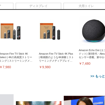
ア
ディスプレイ
犬用トイレ
Amazon Echo Dot (
Amazon Fire TV Stick 4K
Amazon Fire TV Stick 4K Plus
ドット) 第5世代 - Ale
Select | 4Kの高画質ストリー
| 映画館のような4K体験 | スト
センサー搭載、鮮やか
ミング | ストリーミングメデ
リーミングメディアプレイヤ
サウンド｜チャコール
￥7,480
ィアプレイヤー
ー
￥7,980
￥9,980
>> もっ