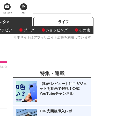
YouTube
RSS
ンタメ
ライフ
グラビア
ブログ
ショッピング
その他
※本サイトはアフィリエイト広告を利用しています
時30分
特集・連載
、
【動画レビュー】注目ガジェ
ットを動画で解説！公式
YouTubeチャンネル
10G光回線導入レポ