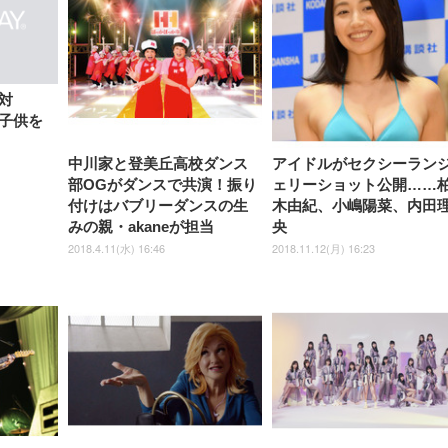
【整備済み品】Dell
【MiniLED/24.5inch/280Hz/
正品】27"ゲーミングモ
ANDWINT オフィスチ
アイリスオーヤマ ペ
Sezlife オフィスチェア デスク
ネオ・ルーライフ ネオ・オム
E2724HS 27インチ 液晶モ
Sezlife オフィスチェア デスク
Smart Basic(スマートベーシ
GRAPHT THE SHOOTER
ー DualSense 充電フッ
ア デスクチェア 肘なし
シーツ 超厚型 お徳用 
チェア 疲れない テレワーク
ツ L 中型犬用 26枚入り 単品
ニター フル
チェア 疲れない テレワーク
ック) 【Amazon.co.jp限定】
Gaming Monitor 24” Essential
き（CFI-ZDM1J）
ッシュ 通気性 ランバ
ュラー 200枚入
対
チェア 強化バックレスト 30
HD（1920×1080）VA 非光
チェア 強化バックレスト 30度
Smart Basic アイリスオーヤマ
ーミングモニター QD 24.5イ
ポート付き 腰サポート
【Amazon.co.jp限定】
￥1,800
￥15,800
子供を
￥34,980
9,979
度ロッキング機能 人間工学 椅
沢 HDMI/DisplayPort/VGA
ロッキング機能 人間工学 椅子
ペットシーツ 超厚型 お徳用
￥4,139
￥3,731
1ms FHD 量子ドット 残像低減
ス圧無段階昇降 360度
￥7,680
￥7,680
￥3,670
子 腰サポート 90度跳ね上げ
スピーカー内蔵 高さ調整 ス
腰サポート 90度跳ね上げ式ア
ワイド 100枚入 (x 1) (ケース
年保証 | 輝点保証 | 日本メーカ
転 キャスター付き コ
式アームレスト 3Dヘッドレス
イベル VESA対応
ームレスト 3Dヘッドレスト
販売)
クト 幅52×奥行58.5×
中川家と登美丘高校ダンス
アイドルがセクシーラン
ト ハンガー付き 高反発クッシ
ComfortView ビジネス向け
ハンガー付き 高反発クッショ
84～96cm テレワーク
ョン PCチェア 通気性メッシ
ン PCチェア 通気性メッシュ
部OGがダンスで共演！振り
ェリーショット公開……
宅勤務 ブラック
ュ ゲーミング/勉強/事務用 お
ゲーミング/勉強/事務用 おし
付けはバブリーダンスの生
木由紀、小嶋陽菜、内田
しゃれ パソコンチェア (ブラ
ゃれ パソコンチェア (ホワイ
ック)
ト)
みの親・akaneが担当
央
2018.4.11(水) 16:46
2018.11.12(月) 16:23