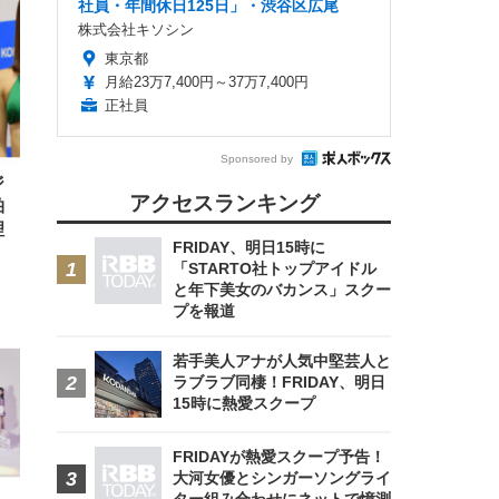
社員・年間休日125日」・渋谷区広尾
株式会社キソシン
東京都
FHD】
ェ
ット
月給23万7,400円～37万7,400円
 メ
レギ
 ゲ
正社員
ーサ
ンチ
 ガ
 (3
回
ー)
ンパ
Sponsored by
高さ
ジ
 在
アクセスランキング
柏
理
FRIDAY、明日15時に
「STARTO社トップアイドル
と年下美女のバカンス」スクー
プを報道
若手美人アナが人気中堅芸人と
ラブラブ同棲！FRIDAY、明日
15時に熱愛スクープ
FRIDAYが熱愛スクープ予告！
大河女優とシンガーソングライ