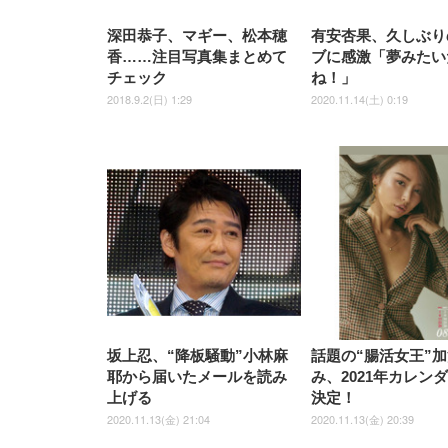
深田恭子、マギー、松本穂
有安杏果、久しぶり
香……注目写真集まとめて
ブに感激「夢みたい
チェック
ね！」
2018.9.2(日) 1:29
2020.11.14(土) 0:19
坂上忍、“降板騒動”小林麻
話題の“腸活女王”
耶から届いたメールを読み
み、2021年カレン
上げる
決定！
2020.11.13(金) 21:04
2020.11.13(金) 20:39