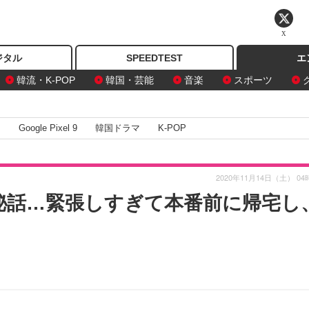
X
ジタル
SPEEDTEST
エ
韓流・K-POP
韓国・芸能
音楽
スポーツ
I
Google Pixel 9
韓国ドラマ
K-POP
2020年11月14日（土） 04
勝秘話…緊張しすぎて本番前に帰宅し