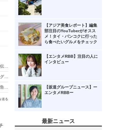
【アジア美食レポート】編集
部注目のYouTuberがオスス
メ！タイ・バンコクに行った
ら食べたいグルメをチェック
【エンタメRBB】注目の人に
インタビュー
ノンスタ井上、妻から思わぬ不満！意外にモテる伝説に黄信号
超とき宣・菅田愛貴、スタジオで突然号泣「他のグループを下げる風潮にイライラしちゃう」
原田知世、芸能界入りのきっかけとなった俳優を告白「“会いたい”って思って」
【坂道グループニュース】ー
エンタメRBBー
を送る
最新ニュース
チ