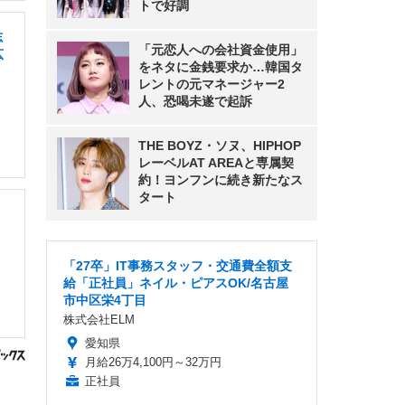
トで好調
志
「元恋人への会社資金使用」
広
をネタに金銭要求か…韓国タ
レントの元マネージャー2
人、恐喝未遂で起訴
THE BOYZ・ソヌ、HIPHOP
レーベルAT AREAと専属契
約！ヨンフンに続き新たなス
タート
「27卒」IT事務スタッフ・交通費全額支
給「正社員」ネイル・ピアスOK/名古屋
市中区栄4丁目
株式会社ELM
愛知県
月給26万4,100円～32万円
正社員