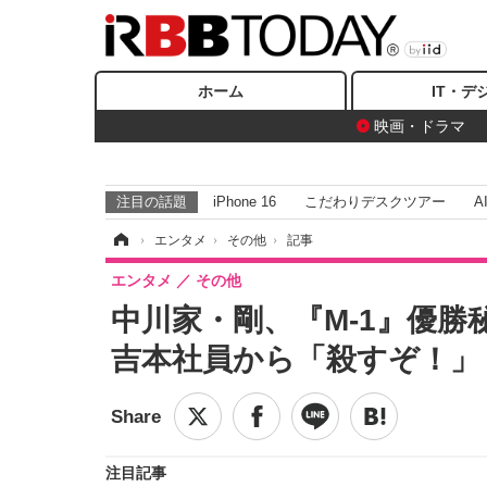
ホーム
IT・デ
映画・ドラマ
注目の話題
iPhone 16
こだわりデスクツアー
A
ホーム
›
エンタメ
›
その他
›
記事
エンタメ
その他
中川家・剛、『M-1』優
吉本社員から「殺すぞ！」
注目記事