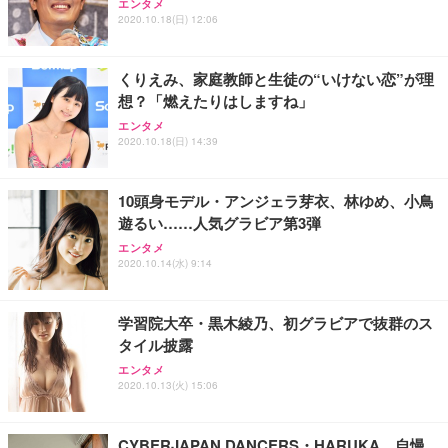
ッシュ 通気性 ランバーサポート付き 腰サポート ガ
HOOTER Gaming Monitor 24” Essential ゲーミン
エンタメ
ュラー 200枚入【Amazon.co.jp限定】
ス圧無段階昇降 360度回転 キャスター付き コンパク
グモニター QD 24.5インチ 1ms FHD 量子ドット 残
2020.10.18(日) 12:06
ト 幅52×奥行58.5×高さ84～96cm テレワーク 在宅
像低減 (3年保証 | 輝点保証 | 日本メーカー)
￥3,731
￥4,139
￥34,980
勤務 ブラック
くりえみ、家庭教師と生徒の“いけない恋”が理
想？「燃えたりはしますね」
エンタメ
2020.10.18(日) 14:39
10頭身モデル・アンジェラ芽衣、林ゆめ、小鳥
遊るい……人気グラビア第3弾
エンタメ
2020.10.14(水) 9:14
学習院大卒・黒木綾乃、初グラビアで抜群のス
タイル披露
エンタメ
2020.10.13(火) 15:06
CYBERJAPAN DANCERS・HARUKA、自慢