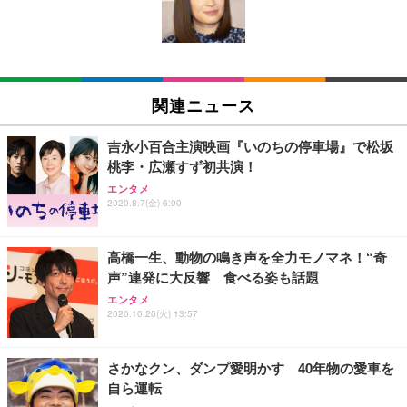
キング pc 事務椅子 360度回転 座面昇降 強化ナイロ
イト
ン樹脂ベース 通気性メッシュ 在宅ワーク H-WY01
￥3,373
￥5,699
￥105,595
(黒網+黒枠+黒足)
EIZO ビジネス向けプレミアムモニター | FlexScan
SIHOO B100 オフィスチェア／デスクチェア メッシ
Amazonベーシック ペットシーツ 厚型 ワイド 42枚
EV2740X-WT | 27.0型4K UHD・USB Type-C・ホワ
ュチェア 人間工学 疲れない ブラック
x2袋(84枚) ホワイト(吸収面:ライトブルー)
関連ニュース
イト
￥27,999
￥3,234
￥109,572
吉永小百合主演映画『いのちの停車場』で松坂
桃李・広瀬すず初共演！
Sezlife オフィスチェア デスクチェア 疲れない テレ
【純正品】27"ゲーミングモニター DualSense 充電
ネオ・ルーライフ ネオ・オムツ L 中型犬用 26枚入
エンタメ
ワーク チェア 強化バックレスト 30度ロッキング機
2020.8.7(金) 6:00
フック付き（CFI-ZDM1J）
り 単品
能 人間工学 椅子 腰サポート 90度跳ね上げ式アーム
レスト 3Dヘッドレスト ハンガー付き 高反発クッシ
￥49,979
￥1,800
￥7,680
ョン PCチェア 通気性メッシュ ゲーミング/勉強/事
高橋一生、動物の鳴き声を全力モノマネ！“奇
務用 おしゃれ パソコンチェア (ブラック)
声”連発に大反響 食べる姿も話題
Sezlife オフィスチェア デスクチェア 疲れない テレ
【整備済み品】Dell E2724HS 27インチ 液晶モニタ
Smart Basic(スマートベーシック) 【Amazon.co.jp
エンタメ
ワーク チェア 強化バックレスト 30度ロッキング機
ー フルHD（1920×1080）VA 非光沢 HDMI/DisplayP
限定】 Smart Basic アイリスオーヤマ ペットシーツ
2020.10.20(火) 13:57
能 人間工学 椅子 腰サポート 90度跳ね上げ式アーム
ort/VGA スピーカー内蔵 高さ調整 スイベル VESA対
超厚型 お徳用 ワイド 100枚入 (x 1) (ケース販売)
レスト 3Dヘッドレスト ハンガー付き 高反発クッシ
応 ComfortView ビジネス向け
￥7,680
￥15,800
￥3,670
ョン PCチェア 通気性メッシュ ゲーミング/勉強/事
さかなクン、ダンプ愛明かす 40年物の愛車を
務用 おしゃれ パソコンチェア (ホワイト)
自ら運転
ANDWINT オフィスチェア デスクチェア 肘なし メ
【MiniLED/24.5inch/280Hz/FHD】GRAPHT THE S
アイリスオーヤマ ペットシーツ 超厚型 お徳用 レギ