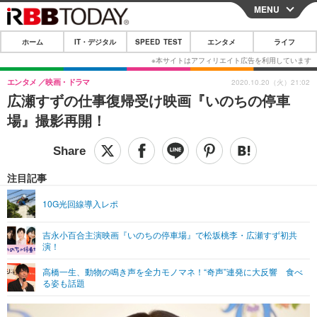
MENU
CLOSE
ホーム
IT・デジタル
SPEED TEST
エンタメ
ライフ
ホーム
IT・デジタル
エンタメ
映画・ドラマ
2020.10.20（火）21:02
広瀬すずの仕事復帰受け映画『いのちの停車
IT・デジタルTOP
スマートフォン
SPEED TEST
場』撮影再開！
ネタ
ガジェット・ツール
エンタメ
ショッピング
その他
エンタメTOP
映画・ドラマ
ライフ
注目記事
韓流・K-POP
韓国・芸能
ライフTOP
グルメ
リリース一覧
10G光回線導入レポ
音楽
スポーツ
ペット
ショッピング
プッシュ通知の停止方法
吉永小百合主演映画『いのちの停車場』で松坂桃李・広瀬すず初共
演！
グラビア
ブログ
その他
高橋一生、動物の鳴き声を全力モノマネ！“奇声”連発に大反響 食べ
ショッピング
その他
る姿も話題