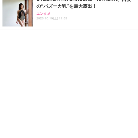
の“バズーカ乳”を最大露出！
エンタメ
2020.10.10(土) 11:55
ふぇりすみにょん、迫力満点のバストに自信
「えっちで魅力的だなって思います！」
エンタメ
2020.10.9(金) 5:00
「純情のアフィリア」優希クロエ、初挑戦の水
着で大胆セクシーに
エンタメ
2020.10.8(木) 13:38
桃月なしこ、1st写真集が発売決定！圧巻スタイ
ル見せる珠玉のカット公開に！
エンタメ
2020.10.1(木) 18:26