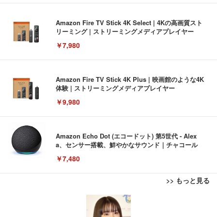
Amazon Fire TV Stick 4K Select | 4Kの高画質スト
リーミング | ストリーミングメディアプレイヤー
￥7,980
Amazon Fire TV Stick 4K Plus | 映画館のような4K
体験 | ストリーミングメディアプレイヤー
￥9,980
Amazon Echo Dot (エコードット) 第5世代 - Alex
a、センサー搭載、鮮やかなサウンド｜チャコール
￥7,480
>> もっと見る
[EdoErgo] オフィスチェア 椅子 テレワーク 疲れな
EIZO ビジネス向けプレミアムモニター | FlexScan
Amazonベーシック ペットシーツ 薄型 レギュラー 1
い 跳ね上げ式アームレスト コンパクト 約105度ロッ
EV3240X-WT | 31.5型4K UHD・USB Type-C・ホワ
回使い捨て 無香料 ホワイト 300枚