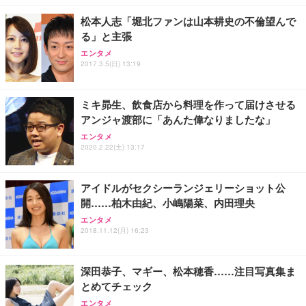
レスト 3Dヘッドレスト ハンガー付き 高反発クッシ
￥49,979
￥1,800
￥7,680
ョン PCチェア 通気性メッシュ ゲーミング/勉強/事
松本人志「堀北ファンは山本耕史の不倫望んで
務用 おしゃれ パソコンチェア (ブラック)
る」と主張
Sezlife オフィスチェア デスクチェア 疲れない テレ
【整備済み品】Dell E2724HS 27インチ 液晶モニタ
Smart Basic(スマートベーシック) 【Amazon.co.jp
エンタメ
ワーク チェア 強化バックレスト 30度ロッキング機
ー フルHD（1920×1080）VA 非光沢 HDMI/DisplayP
限定】 Smart Basic アイリスオーヤマ ペットシーツ
2017.3.5(日) 13:19
能 人間工学 椅子 腰サポート 90度跳ね上げ式アーム
ort/VGA スピーカー内蔵 高さ調整 スイベル VESA対
超厚型 お徳用 ワイド 100枚入 (x 1) (ケース販売)
レスト 3Dヘッドレスト ハンガー付き 高反発クッシ
応 ComfortView ビジネス向け
￥7,680
￥15,800
￥3,670
ョン PCチェア 通気性メッシュ ゲーミング/勉強/事
ミキ昴生、飲食店から料理を作って届けさせる
務用 おしゃれ パソコンチェア (ホワイト)
アンジャ渡部に「あんた偉なりましたな」
ANDWINT オフィスチェア デスクチェア 肘なし メ
【MiniLED/24.5inch/280Hz/FHD】GRAPHT THE S
アイリスオーヤマ ペットシーツ 超厚型 お徳用 レギ
ッシュ 通気性 ランバーサポート付き 腰サポート ガ
HOOTER Gaming Monitor 24” Essential ゲーミン
エンタメ
ュラー 200枚入【Amazon.co.jp限定】
ス圧無段階昇降 360度回転 キャスター付き コンパク
グモニター QD 24.5インチ 1ms FHD 量子ドット 残
2020.2.22(土) 13:17
ト 幅52×奥行58.5×高さ84～96cm テレワーク 在宅
像低減 (3年保証 | 輝点保証 | 日本メーカー)
￥3,731
￥4,139
￥34,980
勤務 ブラック
アイドルがセクシーランジェリーショット公
開……柏木由紀、小嶋陽菜、内田理央
エンタメ
2018.11.12(月) 16:23
深田恭子、マギー、松本穂香……注目写真集ま
とめてチェック
エンタメ