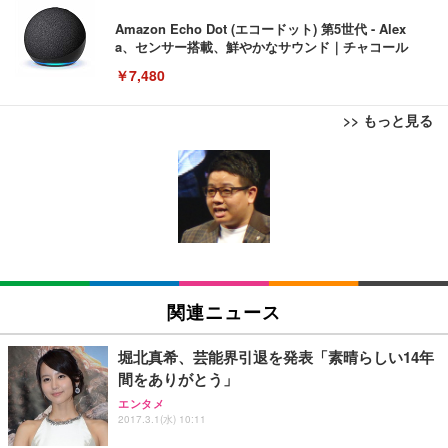
Amazon Echo Dot (エコードット) 第5世代 - Alex
a、センサー搭載、鮮やかなサウンド｜チャコール
￥7,480
>> もっと見る
[EdoErgo] オフィスチェア 椅子 テレワーク 疲れな
EIZO ビジネス向けプレミアムモニター | FlexScan
Amazonベーシック ペットシーツ 薄型 レギュラー 1
い 跳ね上げ式アームレスト コンパクト 約105度ロッ
EV3240X-WT | 31.5型4K UHD・USB Type-C・ホワ
回使い捨て 無香料 ホワイト 300枚
キング pc 事務椅子 360度回転 座面昇降 強化ナイロ
イト
ン樹脂ベース 通気性メッシュ 在宅ワーク H-WY01
￥3,373
￥5,699
￥105,595
(黒網+黒枠+黒足)
EIZO ビジネス向けプレミアムモニター | FlexScan
SIHOO B100 オフィスチェア／デスクチェア メッシ
Amazonベーシック ペットシーツ 厚型 ワイド 42枚
EV2740X-WT | 27.0型4K UHD・USB Type-C・ホワ
ュチェア 人間工学 疲れない ブラック
x2袋(84枚) ホワイト(吸収面:ライトブルー)
関連ニュース
イト
￥27,999
￥3,234
￥109,572
堀北真希、芸能界引退を発表「素晴らしい14年
間をありがとう」
Sezlife オフィスチェア デスクチェア 疲れない テレ
【純正品】27"ゲーミングモニター DualSense 充電
ネオ・ルーライフ ネオ・オムツ L 中型犬用 26枚入
エンタメ
ワーク チェア 強化バックレスト 30度ロッキング機
2017.3.1(水) 10:11
フック付き（CFI-ZDM1J）
り 単品
能 人間工学 椅子 腰サポート 90度跳ね上げ式アーム