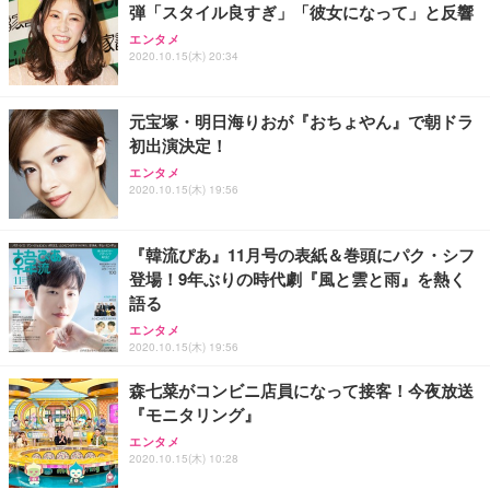
弾「スタイル良すぎ」「彼女になって」と反響
エンタメ
2020.10.15(木) 20:34
元宝塚・明日海りおが『おちょやん』で朝ドラ
初出演決定！
エンタメ
2020.10.15(木) 19:56
『韓流ぴあ』11月号の表紙＆巻頭にパク・シフ
登場！9年ぶりの時代劇『風と雲と雨』を熱く
語る
エンタメ
2020.10.15(木) 19:56
森七菜がコンビニ店員になって接客！今夜放送
『モニタリング』
エンタメ
2020.10.15(木) 10:28