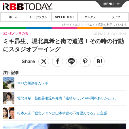
MENU
CLOSE
ホーム
IT・デジタル
SPEED TEST
エンタメ
ライフ
ホーム
IT・デジタル
エンタメ
その他
2020.10.16（金）10:14
ミキ昴生、堀北真希と街で遭遇！その時の行動
IT・デジタルTOP
スマートフォン
SPEED TEST
にスタジオブーイング
ネタ
ガジェット・ツール
エンタメ
ショッピング
その他
エンタメTOP
映画・ドラマ
ライフ
注目記事
韓流・K-POP
韓国・芸能
ライフTOP
グルメ
リリース一覧
10G光回線導入レポ
音楽
スポーツ
ペット
ショッピング
プッシュ通知の停止方法
堀北真希、芸能界引退を発表「素晴らしい14年間をありがとう」
グラビア
ブログ
その他
ショッピング
その他
松本人志「堀北ファンは山本耕史の不倫望んでる」と主張