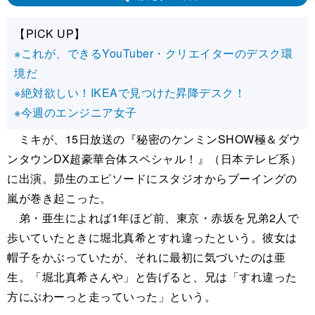
【PICK UP】
※これが、できるYouTuber・クリエイターのデスク環
境だ
※絶対欲しい！IKEAで見つけた昇降デスク！
※今週のエンジニア女子
ミキが、15日放送の『秘密のケンミンSHOW極＆ダウ
ンタウンDX超豪華合体スペシャル！』（日本テレビ系）
に出演。昴生のエピソードにスタジオからブーイングの
嵐が巻き起こった。
弟・亜生によれば1年ほど前、東京・赤坂を兄弟2人で
歩いていたときに堀北真希とすれ違ったという。彼女は
帽子をかぶっていたが、それに最初に気づいたのは亜
生。「堀北真希さんや」と告げると、兄は「すれ違った
方にぶわーっと走っていった」という。