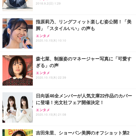
2018.9.2(日) 1:29
指原莉乃、リングフィット楽しむ姿公開！「美
脚」「スタイルいい」の声も
エンタメ
2020.10.15(木) 10:10
森七菜、制服姿のマネージャー写真に「可愛す
ぎる」の声
エンタメ
2020.10.15(木) 22:39
日向坂46全メンバーが人気文庫22作品のカバー
に登場！光文社フェア開催決定！
エンタメ
2020.10.15(木) 21:08
吉田朱里、ショーパン美脚のオフショット第2