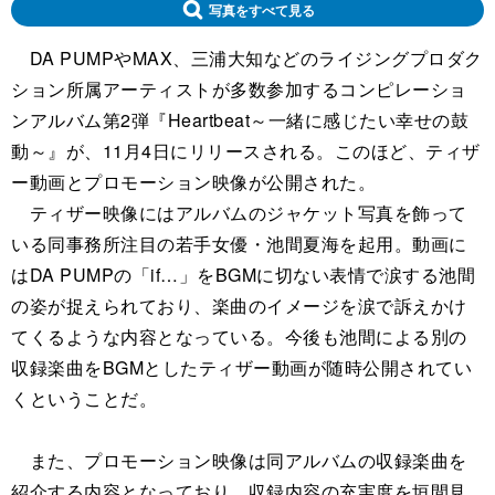
写真をすべて見る
DA PUMPやMAX、三浦大知などのライジングプロダク
ション所属アーティストが多数参加するコンピレーショ
ンアルバム第2弾『Heartbeat～一緒に感じたい幸せの鼓
動～』が、11月4日にリリースされる。このほど、ティザ
ー動画とプロモーション映像が公開された。
ティザー映像にはアルバムのジャケット写真を飾って
いる同事務所注目の若手女優・池間夏海を起用。動画に
はDA PUMPの「if…」をBGMに切ない表情で涙する池間
の姿が捉えられており、楽曲のイメージを涙で訴えかけ
てくるような内容となっている。今後も池間による別の
収録楽曲をBGMとしたティザー動画が随時公開されてい
くということだ。
また、プロモーション映像は同アルバムの収録楽曲を
紹介する内容となっており、収録内容の充実度を垣間見