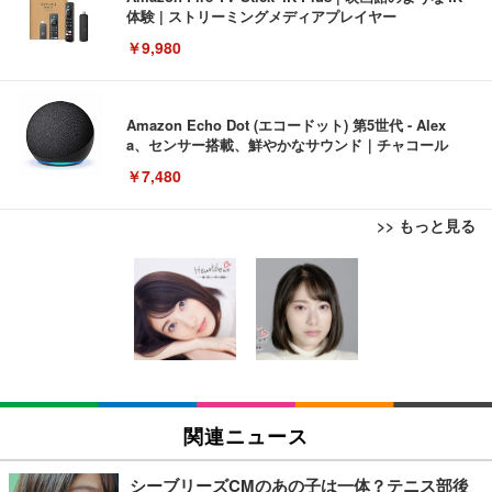
体験 | ストリーミングメディアプレイヤー
￥9,980
Amazon Echo Dot (エコードット) 第5世代 - Alex
a、センサー搭載、鮮やかなサウンド｜チャコール
￥7,480
>> もっと見る
[EdoErgo] オフィスチェア 椅子 テレワーク 疲れな
EIZO ビジネス向けプレミアムモニター | FlexScan
Amazonベーシック ペットシーツ 薄型 レギュラー 1
い 跳ね上げ式アームレスト コンパクト 約105度ロッ
EV3240X-WT | 31.5型4K UHD・USB Type-C・ホワ
回使い捨て 無香料 ホワイト 300枚
キング pc 事務椅子 360度回転 座面昇降 強化ナイロ
イト
ン樹脂ベース 通気性メッシュ 在宅ワーク H-WY01
￥3,373
￥5,699
￥105,595
(黒網+黒枠+黒足)
EIZO ビジネス向けプレミアムモニター | FlexScan
SIHOO B100 オフィスチェア／デスクチェア メッシ
Amazonベーシック ペットシーツ 厚型 ワイド 42枚
EV2740X-WT | 27.0型4K UHD・USB Type-C・ホワ
ュチェア 人間工学 疲れない ブラック
x2袋(84枚) ホワイト(吸収面:ライトブルー)
関連ニュース
イト
￥27,999
￥3,234
￥109,572
シーブリーズCMのあの子は一体？テニス部後