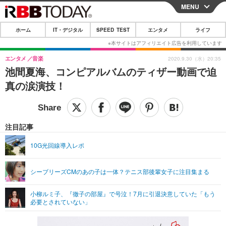
MENU
CLOSE
ホーム
IT・デジタル
SPEED TEST
エンタメ
ライフ
ホーム
IT・デジタル
エンタメ
音楽
2020.9.30（水）20:35
池間夏海、コンピアルバムのティザー動画で迫
IT・デジタルTOP
スマートフォン
SPEED TEST
真の涙演技！
ネタ
ガジェット・ツール
エンタメ
ショッピング
その他
エンタメTOP
映画・ドラマ
ライフ
注目記事
韓流・K-POP
韓国・芸能
ライフTOP
グルメ
リリース一覧
10G光回線導入レポ
音楽
スポーツ
ペット
ショッピング
プッシュ通知の停止方法
シーブリーズCMのあの子は一体？テニス部後輩女子に注目集まる
グラビア
ブログ
その他
小柳ルミ子、『徹子の部屋』で号泣！7月に引退決意していた「もう
ショッピング
その他
必要とされていない」