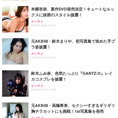
本郷杏奈、新作DVD発売決定！キュートなルッ
クスに抜群のスタイル披露！
エンタメ
2020.9.25(金) 21:24
元AKB48・鈴木まりや、初写真集で攻めた手ブ
ラ姿披露！
エンタメ
2020.9.24(木) 20:52
鈴木ふみ奈、色気たっぷり『GANTZ:O』レイ
カコスプレを披露！
エンタメ
2020.9.23(水) 15:48
元AKB48・高橋希来、セクシーすぎるギリギリ
胸チラカットにも挑戦！1st写真集を発売
エンタメ