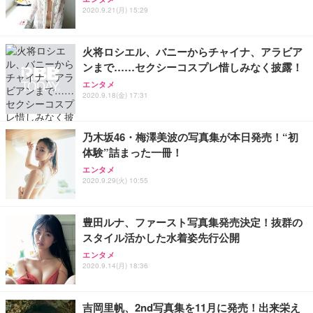
2020.9.21(月) 15:29
火将ロシエル、バニーからチャイナ、アラビア
ンまで……セクシーコスプレ惜しみなく披露！
エンタメ
2020.9.18(金) 17:31
乃木坂46・梅澤美波の写真集が本日発売！“初
体験”詰まった一冊！
エンタメ
2020.9.29(火) 10:55
豊田ルナ、ファースト写真集発売決定！抜群の
スタイル活かした水着姿先行公開
エンタメ
2020.9.14(月) 18:36
吉岡里帆、2nd写真集を11月に発売！出来栄え