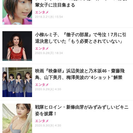
輩女子に注目集まる
Sezlife オフィスチェア デスクチェア 疲れない テレ
【純正品】27"ゲーミングモニター DualSense 充電
ネオ・ルーライフ ネオ・オムツ L 中型犬用 26枚入
エンタメ
ワーク チェア 強化バックレスト 30度ロッキング機
2018.3.21(水) 15:54
フック付き（CFI-ZDM1J）
り 単品
能 人間工学 椅子 腰サポート 90度跳ね上げ式アーム
レスト 3Dヘッドレスト ハンガー付き 高反発クッシ
￥49,979
￥1,800
￥7,680
ョン PCチェア 通気性メッシュ ゲーミング/勉強/事
小柳ルミ子、『徹子の部屋』で号泣！7月に引
務用 おしゃれ パソコンチェア (ブラック)
退決意していた「もう必要とされていない」
Sezlife オフィスチェア デスクチェア 疲れない テレ
【整備済み品】Dell E2724HS 27インチ 液晶モニタ
Smart Basic(スマートベーシック) 【Amazon.co.jp
エンタメ
ワーク チェア 強化バックレスト 30度ロッキング機
ー フルHD（1920×1080）VA 非光沢 HDMI/DisplayP
限定】 Smart Basic アイリスオーヤマ ペットシーツ
2020.9.28(月) 18:34
能 人間工学 椅子 腰サポート 90度跳ね上げ式アーム
ort/VGA スピーカー内蔵 高さ調整 スイベル VESA対
超厚型 お徳用 ワイド 100枚入 (x 1) (ケース販売)
レスト 3Dヘッドレスト ハンガー付き 高反発クッシ
応 ComfortView ビジネス向け
￥7,680
￥15,800
￥3,670
ョン PCチェア 通気性メッシュ ゲーミング/勉強/事
映画『映像研』浜辺美波と乃木坂46・齋藤飛
務用 おしゃれ パソコンチェア (ホワイト)
鳥、山下美月、梅澤美波の“4ショット”解禁
ANDWINT オフィスチェア デスクチェア 肘なし メ
【MiniLED/24.5inch/280Hz/FHD】GRAPHT THE S
アイリスオーヤマ ペットシーツ 超厚型 お徳用 レギ
ッシュ 通気性 ランバーサポート付き 腰サポート ガ
HOOTER Gaming Monitor 24” Essential ゲーミン
エンタメ
ュラー 200枚入【Amazon.co.jp限定】
ス圧無段階昇降 360度回転 キャスター付き コンパク
グモニター QD 24.5インチ 1ms FHD 量子ドット 残
2020.9.29(火) 4:30
ト 幅52×奥行58.5×高さ84～96cm テレワーク 在宅
像低減 (3年保証 | 輝点保証 | 日本メーカー)
￥3,731
￥4,139
￥34,980
勤務 ブラック
戦隊ヒロイン・新條由芽がみずみずしいビキニ
姿を披露！
エンタメ
2020.9.30(水) 4:30