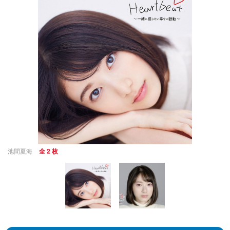
池間夏海
全 2 枚