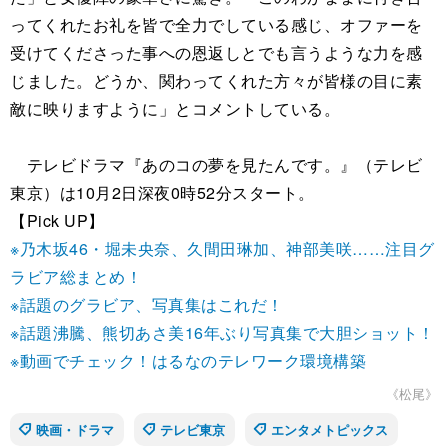
ってくれたお礼を皆で全力でしている感じ、オファーを
受けてくださった事への恩返しとでも言うような力を感
じました。どうか、関わってくれた方々が皆様の目に素
敵に映りますように」とコメントしている。
テレビドラマ『あのコの夢を見たんです。』（テレビ
東京）は10月2日深夜0時52分スタート。
【Pick UP】
※乃木坂46・堀未央奈、久間田琳加、神部美咲……注目グ
ラビア総まとめ！
※話題のグラビア、写真集はこれだ！
※話題沸騰、熊切あさ美16年ぶり写真集で大胆ショット！
※動画でチェック！はるなのテレワーク環境構築
《松尾》
映画・ドラマ
テレビ東京
エンタメトピックス