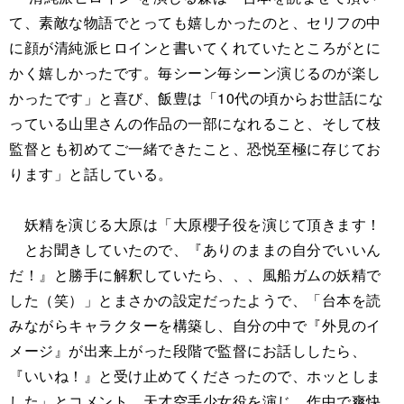
て、素敵な物語でとっても嬉しかったのと、セリフの中
に顔が清純派ヒロインと書いてくれていたところがとに
かく嬉しかったです。毎シーン毎シーン演じるのが楽し
かったです」と喜び、飯豊は「10代の頃からお世話にな
っている山里さんの作品の一部になれること、そして枝
監督とも初めてご一緒できたこと、恐悦至極に存じてお
ります」と話している。
妖精を演じる大原は「大原櫻子役を演じて頂きます！
とお聞きしていたので、『ありのままの自分でいいん
だ！』と勝手に解釈していたら、、、風船ガムの妖精で
した（笑）」とまさかの設定だったようで、「台本を読
みながらキャラクターを構築し、自分の中で『外見のイ
メージ』が出来上がった段階で監督にお話ししたら、
『いいね！』と受け止めてくださったので、ホッとしま
した」とコメント。天才空手少女役を演じ、作中で爽快