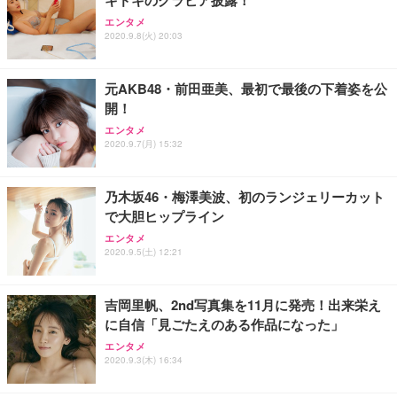
エンタメ
2020.9.8(火) 20:03
元AKB48・前田亜美、最初で最後の下着姿を公
開！
エンタメ
2020.9.7(月) 15:32
乃木坂46・梅澤美波、初のランジェリーカット
で大胆ヒップライン
エンタメ
2020.9.5(土) 12:21
吉岡里帆、2nd写真集を11月に発売！出来栄え
に自信「見ごたえのある作品になった」
エンタメ
2020.9.3(木) 16:34