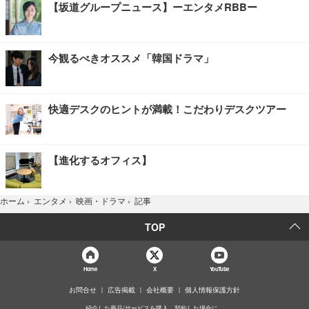
【坂道グループニュース】ーエンタメRBBー
今観るべきオススメ「韓国ドラマ」
快適デスクのヒントが満載！こだわりデスクツアー
【進化するオフィス】
記事
ホーム
›
エンタメ
›
映画・ドラマ
›
TOP
Home
X
YouTube
お問合せ
広告掲載
会社概要
個人情報保護方針
紹介した商品/サービスを購入、契約した場合に、