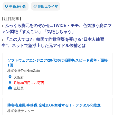
中条あやみ
池田エライザ
【注目記事】
>
ふっくら胸元をのぞかせ...TWICE・モモ、色気漂う姿にフ
ァン悶絶「すんごい」「気絶しちゃう」
>
「この人では?」韓国で詐欺容疑を受ける“日本人練習
生”、ネットで急浮上した元アイドル候補とは
ソフトウェアエンジニア/20代30代活躍中/スピード選考・面接
1回
株式会社TheNewGate
大阪府
月給30万円～70万円
正社員
障害者雇用/事務職:全社DXを牽引するIT・デジタル化推進
株式会社デンソー