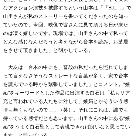
なアクション演技を披露するという山本は「『B.L.T.』で
山里さんが私のストーリーを書いてくださったのを知っ
ていたので、今回、映像で皆さんに見て頂ける日が来た
のは凄く嬉しいです。現場では、山里さんの中で私って
どんな感じなんだろうと考えながら台本を読み、お芝居
をさせて頂きました」と明かしている。
大友は「台本の中にも、普段の私だったら照れてしま
って言えなさそうなストレートな言葉が多く、家で台本
を読んでいる時から緊張していました」とコメント。“嫉
妬”をキーワードとした作品に出演する白石は「私もリア
充と言われている人たちに対して、嫉妬とかそういう感
情も無くもないので……（笑）。それにこれは、誰でも
持っている感情だとも思います。山里さんの中にある“嫉
妬”をうまく白石聖として表現できれば良いなと思ってい
ます」と語っている。