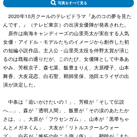
写真をすべて見る
2020年10月クールのテレビドラマ『あのコの夢を見た
んです。』（テレビ東京）の出演女優陣が発表された。
原作は南海キャンディーズの山里亮太が実在する人気
女優・アイドル・モデルたちのイメージから創作した初
の短編小説作品。主人公・山里亮太役を仲野太賀が演じ
るのは既報の通りだが、このたび、女優陣として中条あ
やみ、芳根京子、森七菜、飯豊まりえ、大原櫻子、山本
舞香、大友花恋、白石聖、鞘師里保、池田エライザの出
演が決定した。
中条は「追いかけたいの！」、芳根が「そして伝説
へ…」、森が「透明人間」、飯豊が「その涙のあたたか
さは。」、大原が「フウセンガム」、山本が「黒帯ちゃ
んとメガネくん」、大友が「リトルスクールウォー
ズ」、白石が「嫉妬の向こう側（仮）」、鞘師が「また