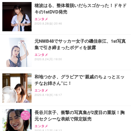
穂波はる、整体着脱いだらスゴかった！ドキド
キの1stDVD発売
エンタメ
2020.8.28(金) 20:46
元NMB48でサッカー女子の磯佳奈江、1st写真
集で引き締まったボディを披露
エンタメ
2020.8.24(月) 19:00
和地つかさ、グラビアで“親戚のちょっとエッ
チなお姉さん”に！
エンタメ
2020.8.19(水) 16:17
長谷川京子、衝撃の写真集が2度目の重版！胸
元セクシーな表紙で限定販売
エンタメ
2020.8.17(月) 18:12