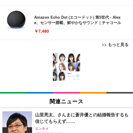
Amazon Echo Dot (エコードット) 第5世代 - Alex
a、センサー搭載、鮮やかなサウンド｜チャコール
￥7,480
>> もっと見る
[EdoErgo] オフィスチェア 椅子 テレワーク 疲れな
EIZO ビジネス向けプレミアムモニター | FlexScan
Amazonベーシック ペットシーツ 薄型 レギュラー 1
い 跳ね上げ式アームレスト コンパクト 約105度ロッ
EV3240X-WT | 31.5型4K UHD・USB Type-C・ホワ
回使い捨て 無香料 ホワイト 300枚
キング pc 事務椅子 360度回転 座面昇降 強化ナイロ
イト
ン樹脂ベース 通気性メッシュ 在宅ワーク H-WY01
￥3,373
￥5,699
￥105,595
(黒網+黒枠+黒足)
EIZO ビジネス向けプレミアムモニター | FlexScan
SIHOO B100 オフィスチェア／デスクチェア メッシ
Amazonベーシック ペットシーツ 厚型 ワイド 42枚
EV2740X-WT | 27.0型4K UHD・USB Type-C・ホワ
ュチェア 人間工学 疲れない ブラック
x2袋(84枚) ホワイト(吸収面:ライトブルー)
関連ニュース
イト
￥27,999
￥3,234
￥109,572
山里亮太、さんまに蒼井優との結婚報告するも
信じてもらえず……
Sezlife オフィスチェア デスクチェア 疲れない テレ
【純正品】27"ゲーミングモニター DualSense 充電
ネオ・ルーライフ ネオ・オムツ L 中型犬用 26枚入
エンタメ
ワーク チェア 強化バックレスト 30度ロッキング機
2020.7.27(月) 13:00