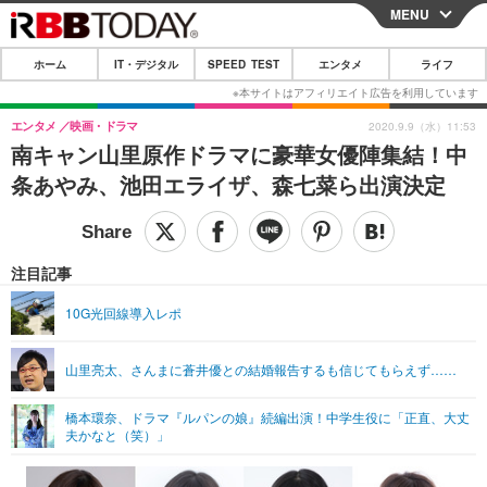
MENU
CLOSE
ホーム
IT・デジタル
SPEED TEST
エンタメ
ライフ
ホーム
IT・デジタル
エンタメ
映画・ドラマ
2020.9.9（水）11:53
南キャン山里原作ドラマに豪華女優陣集結！中
IT・デジタルTOP
スマートフォン
SPEED TEST
条あやみ、池田エライザ、森七菜ら出演決定
ネタ
ガジェット・ツール
エンタメ
ショッピング
その他
エンタメTOP
映画・ドラマ
ライフ
注目記事
韓流・K-POP
韓国・芸能
ライフTOP
グルメ
リリース一覧
10G光回線導入レポ
音楽
スポーツ
ペット
ショッピング
プッシュ通知の停止方法
山里亮太、さんまに蒼井優との結婚報告するも信じてもらえず……
グラビア
ブログ
その他
橋本環奈、ドラマ『ルパンの娘』続編出演！中学生役に「正直、大丈
ショッピング
その他
夫かなと（笑）」