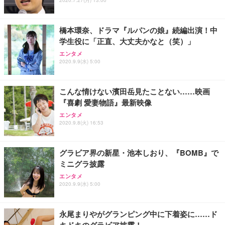
フック付き（CFI-ZDM1J）
り 単品
能 人間工学 椅子 腰サポート 90度跳ね上げ式アーム
レスト 3Dヘッドレスト ハンガー付き 高反発クッシ
￥49,979
￥1,800
￥7,680
ョン PCチェア 通気性メッシュ ゲーミング/勉強/事
橋本環奈、ドラマ『ルパンの娘』続編出演！中
務用 おしゃれ パソコンチェア (ブラック)
学生役に「正直、大丈夫かなと（笑）」
Sezlife オフィスチェア デスクチェア 疲れない テレ
【整備済み品】Dell E2724HS 27インチ 液晶モニタ
Smart Basic(スマートベーシック) 【Amazon.co.jp
エンタメ
ワーク チェア 強化バックレスト 30度ロッキング機
ー フルHD（1920×1080）VA 非光沢 HDMI/DisplayP
限定】 Smart Basic アイリスオーヤマ ペットシーツ
2020.9.9(水) 5:00
能 人間工学 椅子 腰サポート 90度跳ね上げ式アーム
ort/VGA スピーカー内蔵 高さ調整 スイベル VESA対
超厚型 お徳用 ワイド 100枚入 (x 1) (ケース販売)
レスト 3Dヘッドレスト ハンガー付き 高反発クッシ
応 ComfortView ビジネス向け
￥7,680
￥15,800
￥3,670
ョン PCチェア 通気性メッシュ ゲーミング/勉強/事
こんな情けない濱田岳見たことない……映画
務用 おしゃれ パソコンチェア (ホワイト)
『喜劇 愛妻物語』最新映像
ANDWINT オフィスチェア デスクチェア 肘なし メ
【MiniLED/24.5inch/280Hz/FHD】GRAPHT THE S
アイリスオーヤマ ペットシーツ 超厚型 お徳用 レギ
ッシュ 通気性 ランバーサポート付き 腰サポート ガ
HOOTER Gaming Monitor 24” Essential ゲーミン
エンタメ
ュラー 200枚入【Amazon.co.jp限定】
ス圧無段階昇降 360度回転 キャスター付き コンパク
グモニター QD 24.5インチ 1ms FHD 量子ドット 残
2020.9.8(火) 16:53
ト 幅52×奥行58.5×高さ84～96cm テレワーク 在宅
像低減 (3年保証 | 輝点保証 | 日本メーカー)
￥3,731
￥4,139
￥34,980
勤務 ブラック
グラビア界の新星・池本しおり、『BOMB』で
ミニグラ披露
エンタメ
2020.9.9(水) 5:00
永尾まりやがグランピング中に下着姿に……ド
キドキのグラビア披露！