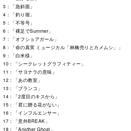
3：「急斜面」
4：「釣り堀」
5：「不等号」
6：「裸足でSummer」
7：「オフショアガール」
8：「命の真実 ミュージカル「林檎売りとカメムシ」」
9：「白米様」
10：「シークレットグラフィティー」
11：「サヨナラの意味」
12：「あの教室」
13：「ブランコ」
14：「2度目のキスから」
15：「君に贈る花がない」
16：「インフルエンサー」
17：「意外BREAK」
18：「Another Ghost」