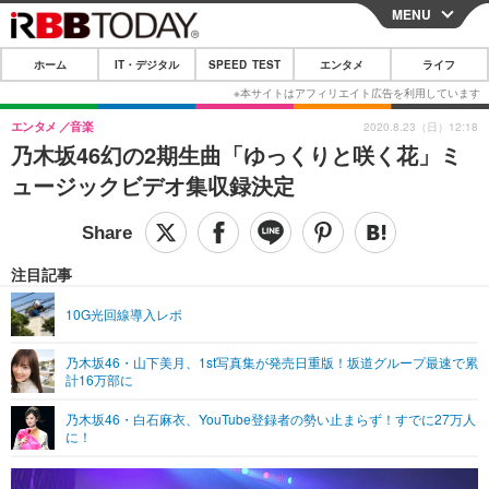
MENU
CLOSE
ホーム
IT・デジタル
SPEED TEST
エンタメ
ライフ
ホーム
IT・デジタル
エンタメ
音楽
2020.8.23（日）12:18
乃木坂46幻の2期生曲「ゆっくりと咲く花」ミ
IT・デジタルTOP
スマートフォン
SPEED TEST
ュージックビデオ集収録決定
ネタ
ガジェット・ツール
エンタメ
ショッピング
その他
エンタメTOP
映画・ドラマ
ライフ
注目記事
韓流・K-POP
韓国・芸能
ライフTOP
グルメ
リリース一覧
10G光回線導入レポ
音楽
スポーツ
ペット
ショッピング
プッシュ通知の停止方法
乃木坂46・山下美月、1st写真集が発売日重版！坂道グループ最速で累
計16万部に
グラビア
ブログ
その他
乃木坂46・白石麻衣、YouTube登録者の勢い止まらず！すでに27万人
ショッピング
その他
に！