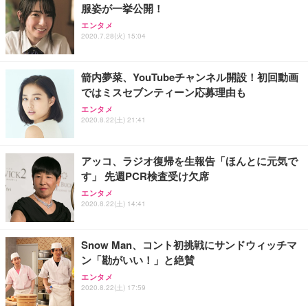
服姿が一挙公開！
エンタメ
2020.7.28(火) 15:04
箭内夢菜、YouTubeチャンネル開設！初回動画
ではミスセブンティーン応募理由も
エンタメ
2020.8.22(土) 21:41
アッコ、ラジオ復帰を生報告「ほんとに元気で
す」 先週PCR検査受け欠席
エンタメ
2020.8.22(土) 14:41
Snow Man、コント初挑戦にサンドウィッチマ
ン「勘がいい！」と絶賛
エンタメ
2020.8.22(土) 17:59