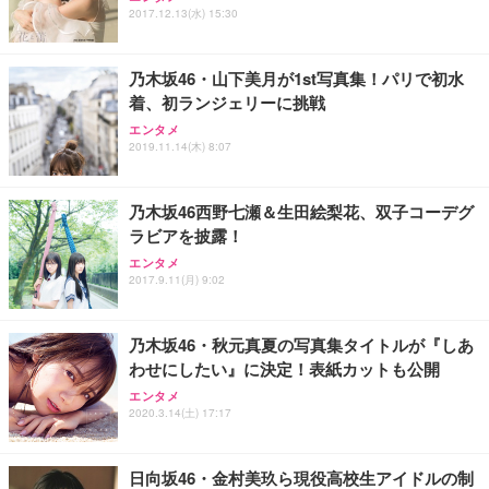
2017.12.13(水) 15:30
乃木坂46・山下美月が1st写真集！パリで初水
着、初ランジェリーに挑戦
エンタメ
2019.11.14(木) 8:07
乃木坂46西野七瀬＆生田絵梨花、双子コーデグ
ラビアを披露！
エンタメ
2017.9.11(月) 9:02
乃木坂46・秋元真夏の写真集タイトルが『しあ
わせにしたい』に決定！表紙カットも公開
エンタメ
2020.3.14(土) 17:17
日向坂46・金村美玖ら現役高校生アイドルの制