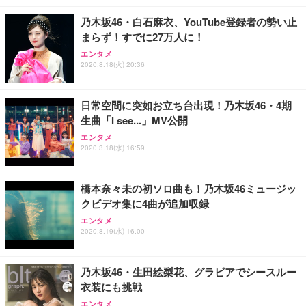
レスト 3Dヘッドレスト ハンガー付き 高反発クッシ
￥49,979
￥1,800
￥7,680
ョン PCチェア 通気性メッシュ ゲーミング/勉強/事
乃木坂46・白石麻衣、YouTube登録者の勢い止
務用 おしゃれ パソコンチェア (ブラック)
まらず！すでに27万人に！
Sezlife オフィスチェア デスクチェア 疲れない テレ
【整備済み品】Dell E2724HS 27インチ 液晶モニタ
Smart Basic(スマートベーシック) 【Amazon.co.jp
エンタメ
ワーク チェア 強化バックレスト 30度ロッキング機
ー フルHD（1920×1080）VA 非光沢 HDMI/DisplayP
限定】 Smart Basic アイリスオーヤマ ペットシーツ
2020.8.18(火) 20:36
能 人間工学 椅子 腰サポート 90度跳ね上げ式アーム
ort/VGA スピーカー内蔵 高さ調整 スイベル VESA対
超厚型 お徳用 ワイド 100枚入 (x 1) (ケース販売)
レスト 3Dヘッドレスト ハンガー付き 高反発クッシ
応 ComfortView ビジネス向け
￥7,680
￥15,800
￥3,670
ョン PCチェア 通気性メッシュ ゲーミング/勉強/事
日常空間に突如お立ち台出現！乃木坂46・4期
務用 おしゃれ パソコンチェア (ホワイト)
生曲「I see...」MV公開
ANDWINT オフィスチェア デスクチェア 肘なし メ
【MiniLED/24.5inch/280Hz/FHD】GRAPHT THE S
アイリスオーヤマ ペットシーツ 超厚型 お徳用 レギ
ッシュ 通気性 ランバーサポート付き 腰サポート ガ
HOOTER Gaming Monitor 24” Essential ゲーミン
エンタメ
ュラー 200枚入【Amazon.co.jp限定】
ス圧無段階昇降 360度回転 キャスター付き コンパク
グモニター QD 24.5インチ 1ms FHD 量子ドット 残
2020.3.18(水) 16:59
ト 幅52×奥行58.5×高さ84～96cm テレワーク 在宅
像低減 (3年保証 | 輝点保証 | 日本メーカー)
￥3,731
￥4,139
￥34,980
勤務 ブラック
橋本奈々未の初ソロ曲も！乃木坂46ミュージッ
クビデオ集に4曲が追加収録
エンタメ
2020.8.19(水) 16:00
乃木坂46・生田絵梨花、グラビアでシースルー
衣装にも挑戦
エンタメ