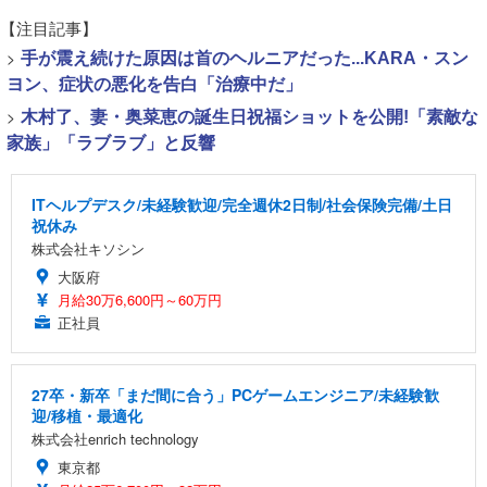
【注目記事】
>
手が震え続けた原因は首のヘルニアだった...KARA・スン
ヨン、症状の悪化を告白「治療中だ」
>
木村了、妻・奥菜恵の誕生日祝福ショットを公開!「素敵な
家族」「ラブラブ」と反響
ITヘルプデスク/未経験歓迎/完全週休2日制/社会保険完備/土日
祝休み
株式会社キソシン
大阪府
月給30万6,600円～60万円
正社員
27卒・新卒「まだ間に合う」PCゲームエンジニア/未経験歓
迎/移植・最適化
株式会社enrich technology
東京都