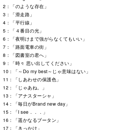
2：「のような存在」
3：「滑走路」
4：「平行線」
5：「４番目の光」
6：「夜明けまで強がらなくてもいい」
7：「路面電車の街」
8：「図書室の君へ」
9：「時々 思い出してください」
10：「～Do my best～じゃ意味はない」
11：「しあわせの保護色」
12：「じゃあね。」
13：「アナスターシャ」
14：「毎日がBrand new day」
15：「I see．．．」
16：「遥かなるブータン」
17：「きっかけ」