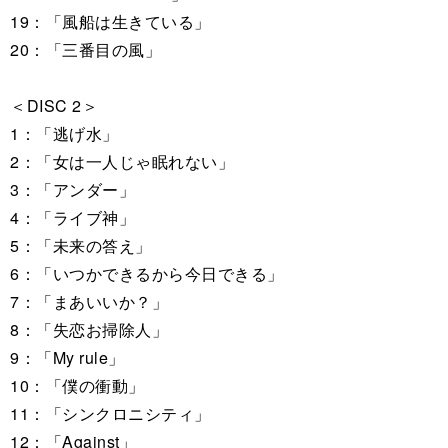
19：「風船は生きている」
20：「三番目の風」
＜DISC 2＞
1：「逃げ水」
2：「女は一人じゃ眠れない」
3：「アンダー」
4：「ライブ神」
5：「未来の答え」
6：「いつかできるから今日できる」
7：「まあいいか？」
8：「失恋お掃除人」
9：「My rule」
10：「僕の衝動」
11：「シンクロニシティ」
12：「Against」