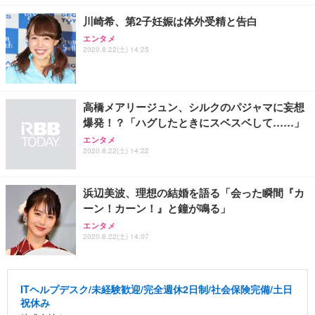
川崎希、第2子妊娠は体外受精と告白
エンタメ
2020.8.22(土) 14:25
高橋メアリージュン、シルクのパジャマに妄想
爆発！？「ハグしたときにスベスベして……」
エンタメ
2020.8.22(土) 14:22
浜辺美波、理想の結婚を語る「会った瞬間『カ
ーン！カーン！』と鐘が鳴る」
エンタメ
2020.8.22(土) 14:07
ITヘルプデスク/未経験歓迎/完全週休2日制/社会保険完備/土日
祝休み