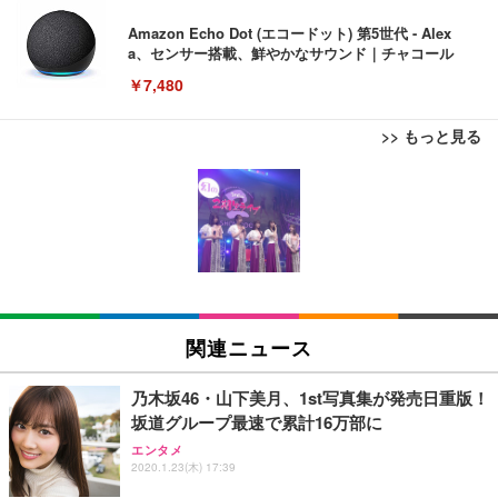
Amazon Echo Dot (エコードット) 第5世代 - Alex
a、センサー搭載、鮮やかなサウンド｜チャコール
￥7,480
>> もっと見る
[EdoErgo] オフィスチェア 椅子 テレワーク 疲れな
EIZO ビジネス向けプレミアムモニター | FlexScan
Amazonベーシック ペットシーツ 薄型 レギュラー 1
い 跳ね上げ式アームレスト コンパクト 約105度ロッ
EV3240X-WT | 31.5型4K UHD・USB Type-C・ホワ
回使い捨て 無香料 ホワイト 300枚
キング pc 事務椅子 360度回転 座面昇降 強化ナイロ
イト
ン樹脂ベース 通気性メッシュ 在宅ワーク H-WY01
￥3,373
￥5,699
￥105,595
(黒網+黒枠+黒足)
EIZO ビジネス向けプレミアムモニター | FlexScan
SIHOO B100 オフィスチェア／デスクチェア メッシ
Amazonベーシック ペットシーツ 厚型 ワイド 42枚
EV2740X-WT | 27.0型4K UHD・USB Type-C・ホワ
ュチェア 人間工学 疲れない ブラック
x2袋(84枚) ホワイト(吸収面:ライトブルー)
関連ニュース
イト
￥27,999
￥3,234
￥109,572
乃木坂46・山下美月、1st写真集が発売日重版！
坂道グループ最速で累計16万部に
Sezlife オフィスチェア デスクチェア 疲れない テレ
【純正品】27"ゲーミングモニター DualSense 充電
ネオ・ルーライフ ネオ・オムツ L 中型犬用 26枚入
エンタメ
ワーク チェア 強化バックレスト 30度ロッキング機
2020.1.23(木) 17:39
フック付き（CFI-ZDM1J）
り 単品
能 人間工学 椅子 腰サポート 90度跳ね上げ式アーム