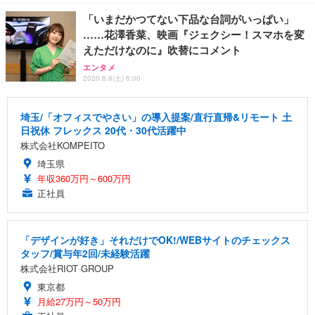
「いまだかつてない下品な台詞がいっぱい」
……花澤香菜、映画『ジェクシー！スマホを変
えただけなのに』吹替にコメント
エンタメ
2020.8.8(土) 6:00
埼玉/「オフィスでやさい」の導入提案/直行直帰&リモート 土
日祝休 フレックス 20代・30代活躍中
株式会社KOMPEITO
埼玉県
年収360万円～600万円
正社員
「デザインが好き」それだけでOK!/WEBサイトのチェックス
タッフ/賞与年2回/未経験活躍
株式会社RIOT GROUP
東京都
月給27万円～50万円