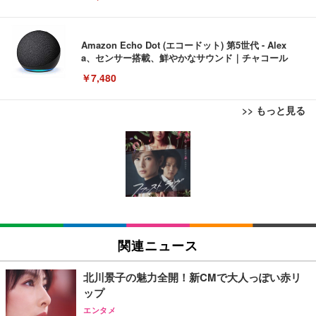
Amazon Echo Dot (エコードット) 第5世代 - Alex
a、センサー搭載、鮮やかなサウンド｜チャコール
￥7,480
>> もっと見る
[EdoErgo] オフィスチェア 椅子 テレワーク 疲れな
EIZO ビジネス向けプレミアムモニター | FlexScan
Amazonベーシック ペットシーツ 薄型 レギュラー 1
い 跳ね上げ式アームレスト コンパクト 約105度ロッ
EV3240X-WT | 31.5型4K UHD・USB Type-C・ホワ
回使い捨て 無香料 ホワイト 300枚
キング pc 事務椅子 360度回転 座面昇降 強化ナイロ
イト
ン樹脂ベース 通気性メッシュ 在宅ワーク H-WY01
￥3,373
￥5,699
￥105,595
(黒網+黒枠+黒足)
EIZO ビジネス向けプレミアムモニター | FlexScan
SIHOO B100 オフィスチェア／デスクチェア メッシ
Amazonベーシック ペットシーツ 厚型 ワイド 42枚
EV2740X-WT | 27.0型4K UHD・USB Type-C・ホワ
ュチェア 人間工学 疲れない ブラック
x2袋(84枚) ホワイト(吸収面:ライトブルー)
関連ニュース
イト
￥27,999
￥3,234
￥109,572
北川景子の魅力全開！新CMで大人っぽい赤リ
ップ
Sezlife オフィスチェア デスクチェア 疲れない テレ
【純正品】27"ゲーミングモニター DualSense 充電
ネオ・ルーライフ ネオ・オムツ L 中型犬用 26枚入
エンタメ
ワーク チェア 強化バックレスト 30度ロッキング機