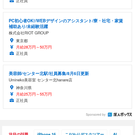
正社員
PC初心者OK!/WEBデザインのアシスタント/寮・社宅・家賃
補助あり/未経験活躍
株式会社RIOT GROUP
東京都
月給28万円～50万円
正社員
美容師/センター北駅/社員募集/8月6日更新
Umineko美容室 センター北hanare店
神奈川県
月給25万円～55万円
正社員
Sponsored by
注目の話題
iPhone 16
こだわりデスクツアー
AI