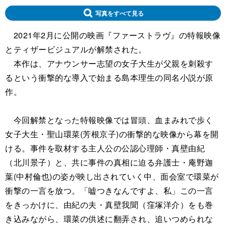
写真をすべて見る
2021年2月に公開の映画『ファーストラヴ』の特報映像
とティザービジュアルが解禁された。
本作は、アナウンサー志望の女子大生が父親を刺殺す
るという衝撃的な導入で始まる島本理生の同名小説が原
作。
今回解禁となった特報映像では冒頭、血まみれで歩く
女子大生・聖山環菜(芳根京子)の衝撃的な映像から幕を開
ける。事件を取材する主人公の公認心理師・真壁由紀
（北川景子）と、共に事件の真相に迫る弁護士・庵野迦
葉(中村倫也)の姿が映し出されていく中、面会室で環菜が
衝撃の一言を放つ。「嘘つきなんですよ、私」この一言
をきっかけに、由紀の夫・真壁我聞（窪塚洋介）をも巻
き込みながら、環菜の供述に翻弄され、追いつめられな