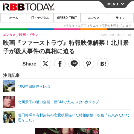
MENU
CLOSE
ホーム
IT・デジタル
SPEED TEST
エンタメ
ライフ
ホーム
IT・デジタル
エンタメ
映画・ドラマ
2020.8.20（木）10:48
映画『ファーストラヴ』特報映像解禁！北川景
IT・デジタルTOP
スマートフォン
SPEED TEST
子が殺人事件の真相に迫る
ネタ
ガジェット・ツール
エンタメ
ショッピング
その他
エンタメTOP
映画・ドラマ
ライフ
注目記事
韓流・K-POP
韓国・芸能
ライフTOP
グルメ
リリース一覧
10G光回線導入レポ
音楽
スポーツ
ペット
ショッピング
プッシュ通知の停止方法
北川景子の魅力全開！新CMで大人っぽい赤リップ
グラビア
ブログ
その他
菅田将暉＆有村架純の恋愛模様描いた特報解禁！映画『花束みたいな
ショッピング
その他
恋をした』