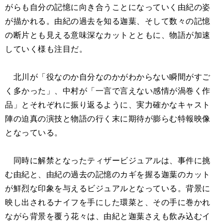
がらも自分の記憶に向き合うことになっていく由紀の姿
が描かれる。由紀の過去を知る迦葉、そして数々の記憶
の断片とも見える意味深なカットとともに、物語が加速
していく様も注目だ。
北川が「役なのか自分なのかがわからない瞬間がすご
く多かった」、中村が「一言で言えない感情が渦巻く作
品」とそれぞれに振り返るように、実力確かなキャスト
陣の迫真の演技と物語の行く末に期待が膨らむ特報映像
となっている。
同時に解禁となったティザービジュアルは、事件に挑
む由紀と、由紀の過去の記憶のカギを握る迦葉のカット
が鮮烈な印象を与えるビジュアルとなっている。背景に
映し出されるナイフを手にした環菜と、その手に巻かれ
ながら背景を覆う花々は、由紀と迦葉さえも飲み込むイ