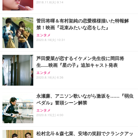
フック付き（CFI-ZDM1J）
り 単品
2018.11.6(火) 9:14
能 人間工学 椅子 腰サポート 90度跳ね上げ式アーム
レスト 3Dヘッドレスト ハンガー付き 高反発クッシ
￥49,979
￥1,800
￥7,680
ョン PCチェア 通気性メッシュ ゲーミング/勉強/事
菅田将暉＆有村架純の恋愛模様描いた特報解
務用 おしゃれ パソコンチェア (ブラック)
禁！映画『花束みたいな恋をした』
Sezlife オフィスチェア デスクチェア 疲れない テレ
【整備済み品】Dell E2724HS 27インチ 液晶モニタ
Smart Basic(スマートベーシック) 【Amazon.co.jp
エンタメ
ワーク チェア 強化バックレスト 30度ロッキング機
ー フルHD（1920×1080）VA 非光沢 HDMI/DisplayP
限定】 Smart Basic アイリスオーヤマ ペットシーツ
2020.8.18(火) 10:31
能 人間工学 椅子 腰サポート 90度跳ね上げ式アーム
ort/VGA スピーカー内蔵 高さ調整 スイベル VESA対
超厚型 お徳用 ワイド 100枚入 (x 1) (ケース販売)
レスト 3Dヘッドレスト ハンガー付き 高反発クッシ
応 ComfortView ビジネス向け
￥7,680
￥15,800
￥3,670
ョン PCチェア 通気性メッシュ ゲーミング/勉強/事
芦田愛菜が恋するイケメン先生役に岡田将
務用 おしゃれ パソコンチェア (ホワイト)
生......映画『星の子』追加キャスト発表
ANDWINT オフィスチェア デスクチェア 肘なし メ
【MiniLED/24.5inch/280Hz/FHD】GRAPHT THE S
アイリスオーヤマ ペットシーツ 超厚型 お徳用 レギ
ッシュ 通気性 ランバーサポート付き 腰サポート ガ
HOOTER Gaming Monitor 24” Essential ゲーミン
エンタメ
ュラー 200枚入【Amazon.co.jp限定】
ス圧無段階昇降 360度回転 キャスター付き コンパク
グモニター QD 24.5インチ 1ms FHD 量子ドット 残
2020.8.18(火) 6:36
ト 幅52×奥行58.5×高さ84～96cm テレワーク 在宅
像低減 (3年保証 | 輝点保証 | 日本メーカー)
￥3,731
￥4,139
￥34,980
勤務 ブラック
永瀬廉、アニソン歌いながら激坂を……『弱虫
ペダル』冒頭シーン解禁
エンタメ
2020.8.15(土) 4:00
松村北斗＆森七菜、安堵の笑顔でクランクアッ