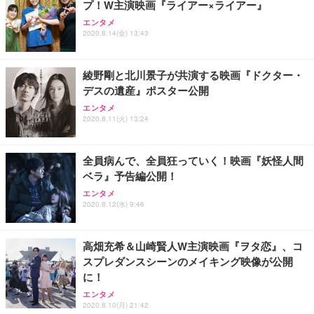
プ！W主演映画『ライアー×ライアー』
エンタメ
2020.8.14(金) 13:43
綾野剛と北川景子が共演する映画『ドクター・
デスの遺産』ポスター公開
エンタメ
2020.8.11(火) 13:24
全員病んで、全員狂っていく！映画『妖怪人間
ベラ』予告編公開！
エンタメ
2020.8.12(水) 9:46
高畑充希＆山崎賢人W主演映画『ヲタ恋』、コ
スプレダンスシーンのメイキング映像が公開
に！
エンタメ
2020.8.10(月) 21:42