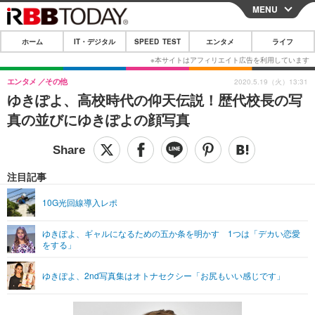
MENU
CLOSE
ホーム
IT・デジタル
SPEED TEST
エンタメ
ライフ
ホーム
IT・デジタル
エンタメ
その他
2020.5.19（火）13:31
ゆきぽよ、高校時代の仰天伝説！歴代校長の写
IT・デジタルTOP
スマートフォン
SPEED TEST
真の並びにゆきぽよの顔写真
ネタ
ガジェット・ツール
エンタメ
ショッピング
その他
エンタメTOP
映画・ドラマ
ライフ
注目記事
韓流・K-POP
韓国・芸能
ライフTOP
グルメ
リリース一覧
10G光回線導入レポ
音楽
スポーツ
ペット
ショッピング
プッシュ通知の停止方法
ゆきぽよ、ギャルになるための五か条を明かす 1つは「デカい恋愛
をする」
グラビア
ブログ
その他
ショッピング
その他
ゆきぽよ、2nd写真集はオトナセクシー「お尻もいい感じです」