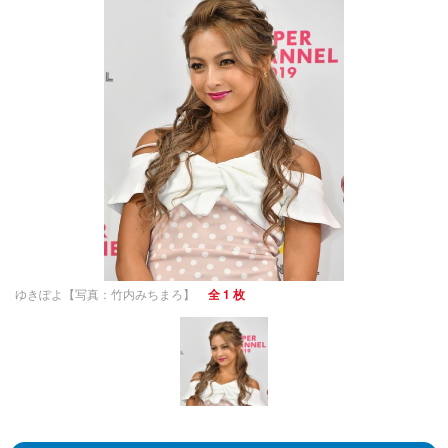
ゆきぽよ【写真：竹内みちまろ】
全 1 枚