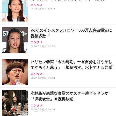
エンタメ
2020.5.19(火) 12:22
Koki,のインスタフォロワー300万人突破報告に
祝福多数！
エンタメ
2020.5.19(火) 11:04
ハリセン春菜「今の時期、一番自分を甘やかし
てやろうと思う」 加藤浩次、水卜アナも共感
エンタメ
2020.5.19(火) 10:42
小林薫が寡黙な食堂のマスター演じるドラマ
『深夜食堂』今夜再放送
エンタメ
2020.5.19(火) 10:40