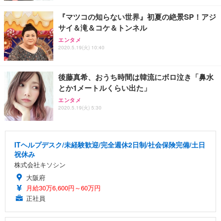
『マツコの知らない世界』初夏の絶景SP！アジ
サイ＆滝＆コケ＆トンネル
エンタメ
2020.5.19(火) 10:40
後藤真希、おうち時間は韓流にボロ泣き「鼻水
とか1メートルくらい出た」
エンタメ
2020.5.19(火) 5:30
ITヘルプデスク/未経験歓迎/完全週休2日制/社会保険完備/土日
祝休み
株式会社キソシン
大阪府
月給30万6,600円～60万円
正社員