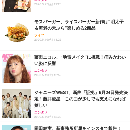
ワーク チェア 強化バックレスト 30度ロッキング機
ー フルHD（1920×1080）VA 非光沢 HDMI/DisplayP
限定】 Smart Basic アイリスオーヤマ ペットシーツ
2020.3.27(金) 19:26
能 人間工学 椅子 腰サポート 90度跳ね上げ式アーム
ort/VGA スピーカー内蔵 高さ調整 スイベル VESA対
超厚型 お徳用 ワイド 100枚入 (x 1) (ケース販売)
レスト 3Dヘッドレスト ハンガー付き 高反発クッシ
応 ComfortView ビジネス向け
￥7,680
￥15,800
￥3,670
ョン PCチェア 通気性メッシュ ゲーミング/勉強/事
モスバーガー、ライスバーガー新作は“明太子
務用 おしゃれ パソコンチェア (ホワイト)
＆海老の天ぷら”楽しめる2商品
ANDWINT オフィスチェア デスクチェア 肘なし メ
【MiniLED/24.5inch/280Hz/FHD】GRAPHT THE S
アイリスオーヤマ ペットシーツ 超厚型 お徳用 レギ
ッシュ 通気性 ランバーサポート付き 腰サポート ガ
HOOTER Gaming Monitor 24” Essential ゲーミン
ライフ
ュラー 200枚入【Amazon.co.jp限定】
ス圧無段階昇降 360度回転 キャスター付き コンパク
グモニター QD 24.5インチ 1ms FHD 量子ドット 残
2020.5.19(火) 13:26
ト 幅52×奥行58.5×高さ84～96cm テレワーク 在宅
像低減 (3年保証 | 輝点保証 | 日本メーカー)
￥3,731
￥4,139
￥34,980
勤務 ブラック
藤田ニコル、“地雷メイク”に挑戦！病みかわい
い姿に反響
エンタメ
2020.5.19(火) 12:52
ジャニーズWEST、新曲「証拠」6月24日発売決
定！藤井流星「この曲が少しでも支えになれば
嬉しい」
エンタメ
2020.5.19(火) 12:33
岡田結実、新事務所所属をインスタで報告！