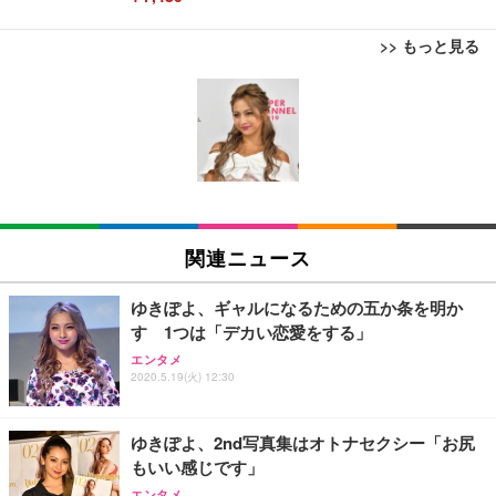
>> もっと見る
[EdoErgo] オフィスチェア 椅子 テレワーク 疲れな
EIZO ビジネス向けプレミアムモニター | FlexScan
Amazonベーシック ペットシーツ 薄型 レギュラー 1
い 跳ね上げ式アームレスト コンパクト 約105度ロッ
EV3240X-WT | 31.5型4K UHD・USB Type-C・ホワ
回使い捨て 無香料 ホワイト 300枚
キング pc 事務椅子 360度回転 座面昇降 強化ナイロ
イト
ン樹脂ベース 通気性メッシュ 在宅ワーク H-WY01
￥3,373
￥5,699
￥105,595
(黒網+黒枠+黒足)
EIZO ビジネス向けプレミアムモニター | FlexScan
SIHOO B100 オフィスチェア／デスクチェア メッシ
Amazonベーシック ペットシーツ 厚型 ワイド 42枚
EV2740X-WT | 27.0型4K UHD・USB Type-C・ホワ
ュチェア 人間工学 疲れない ブラック
x2袋(84枚) ホワイト(吸収面:ライトブルー)
関連ニュース
イト
￥27,999
￥3,234
￥109,572
ゆきぽよ、ギャルになるための五か条を明か
す 1つは「デカい恋愛をする」
Sezlife オフィスチェア デスクチェア 疲れない テレ
【純正品】27"ゲーミングモニター DualSense 充電
ネオ・ルーライフ ネオ・オムツ L 中型犬用 26枚入
エンタメ
ワーク チェア 強化バックレスト 30度ロッキング機
2020.5.19(火) 12:30
フック付き（CFI-ZDM1J）
り 単品
能 人間工学 椅子 腰サポート 90度跳ね上げ式アーム
レスト 3Dヘッドレスト ハンガー付き 高反発クッシ
￥49,979
￥1,800
￥7,680
ョン PCチェア 通気性メッシュ ゲーミング/勉強/事
ゆきぽよ、2nd写真集はオトナセクシー「お尻
務用 おしゃれ パソコンチェア (ブラック)
もいい感じです」
Sezlife オフィスチェア デスクチェア 疲れない テレ
【整備済み品】Dell E2724HS 27インチ 液晶モニタ
Smart Basic(スマートベーシック) 【Amazon.co.jp
エンタメ