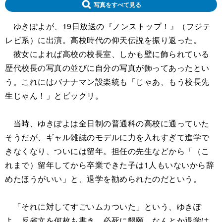
写真をすべて見る
ゆきぽよが、19日放送の『ノンストップ！』（フジテ
レビ系）に出演。高校時代の仰天伝説を振り返った。
彼女によれば高校の校長室、しかも壁に飾られている
歴代校長の写真の並びに自分の写真が飾ってあったとい
う。これにはバナナマン設楽統も「じゃあ、もう校長先
生じゃん！」とビックリ。
当時、ゆきぽよは全日制の普通科の高校に通っていた
そうだが、ギャル雑誌のモデルに力を入れすぎて進学で
きなくなり、ついには留年。担任の先生などから「（こ
れまで）留年してから卒業できた子は1人もいないから辞
めたほうがいい」と、退学を勧められたのだという。
「それに対してすごいムカついた」という、ゆきぽ
よ。反省文を何枚も書き、必死に懇願。なんとか退学は