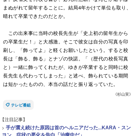
まぬがれて留年することに。結局4年かけて単位も取り、
晴れて卒業できたのだとか。
この出来事に当時の校長先生が「史上初の留年生から
の卒業生だ！」と大感激。そこで彼女は自分の写真を印
刷し、「飾ってよ」と軽くお願いしたという。すると校
長は「飾る、飾る」とナゾの快諾。「（歴代の校長写真
と）一緒に飾ってくれたが、ゆきが卒業すると同時に校
長先生も代わってしまった」と述べ、飾られている期間
は短かったものの、本当の話だと振り返っていた。
《杉山実》
テレビ番組
【注目記事】
>
手が震え続けた原因は首のヘルニアだった...KARA・スン
ヨン、症状の悪化を告白「治療中だ」