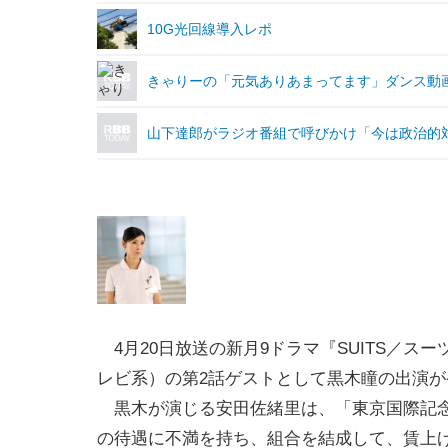
10G光回線導入レポ
きゃりーの「元気ありあまってます」ダンス動
山下達郎がラジオ番組で呼びかけ「今は政治的
4月20日放送の新月9ドラマ『SUITS／スー
レビ系）の第2話ゲストとして黒木瞳の出演が
黒木が演じる安田佐緒里は、「東京国際記念
の待遇に不満を持ち、組合を結成して、賃上