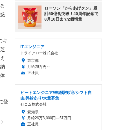
る
ローソン「からあげクン」累
計50億食突破！40周年記念で
惑
8月10日まで2個増量
のキ
ITエンジニア
芝
トライアロー株式会社
え
東京都
納
月給29万円～
正社員
体
。
ビートエンジニア/未経験歓迎/シフト自
由/昇給あり/大量募集
に登
セコム株式会社
愛知県
月給26万3,000円～51万円
T》
正社員