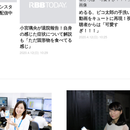
ンスタ
めるる、ピコ太郎の手洗
配信中
動画をキュートに再現！
聴者からは「可愛す
小宮璃央が退院報告！自身
ぎ！！！」
の感じた症状について解説
2020.4.12(日) 10:25
も「ただ固形物を食べてる
感じ」
2020.4.12(日) 10:29