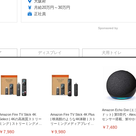
大阪府
月給20万円～30万円
正社員
Sponsored by
ア
ディスプレイ
犬用トイレ
Amazon Echo Dot (
Amazon Fire TV Stick 4K
Amazon Fire TV Stick 4K Plus
ドット) 第5世代 - Ale
Select | 4Kの高画質ストリー
| 映画館のような4K体験 | スト
センサー搭載、鮮やか
ミング | ストリーミングメデ
リーミングメディアプレイヤ
サウンド｜チャコール
￥7,480
ィアプレイヤー
ー
￥7,980
￥9,980