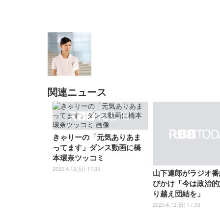
関連ニュース
EIZO ビジネス向けプレミア
EIZO ビジネス向けプレミア
【純
[EdoErgo] オフィスチェア 椅
Amazonベーシック ペットシ
SIHOO B100 オフィスチェア
Amazonベーシック ペットシ
ムモニター | FlexScan
ムモニター | FlexScan
ニタ
子 テレワーク 疲れない 跳ね
ーツ 薄型 レギュラー 1回使い
／デスクチェア メッシュチェ
ーツ 厚型 ワイド 42枚x2袋(84
EV3240X-WT | 31.5型4K
EV2740X-WT | 27.0型4K
ク付
上げ式アームレスト コンパク
捨て 無香料 ホワイト 300枚
ア 人間工学 疲れない ブラッ
枚) ホワイト(吸収面:ライトブ
UHD・USB Type-C・ホワイ
UHD・USB Type-C・ホワイ
ト 約105度ロッキング pc 事務
￥105,595
￥109,572
ク
ルー)
￥4
ト
ト
￥5,699
￥3,373
￥27,999
￥3,234
きゃりーの「元気ありあま
椅子 360度回転 座面昇降 強化
ナイロン樹脂ベース 通気性メ
ってます」ダンス動画に橋
ッシュ 在宅ワーク H-
本環奈ツッコミ
WY01(黒網+黒枠+黒足)
2020.4.12(日) 17:35
山下達郎がラジオ番
びかけ「今は政治的
り越え団結を」
2020.4.12(日) 17:33