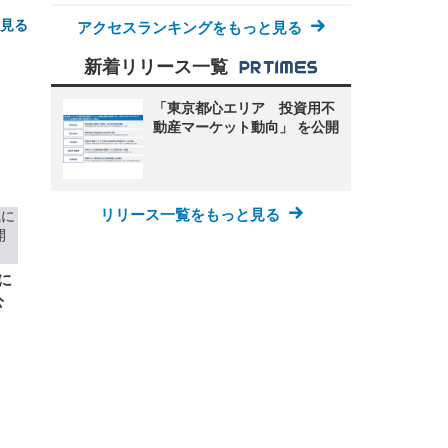
と見る
アクセスランキングをもっと見る
新着リリース一覧
「東京都心エリア 投資用不
動産マーケット動向」 を公開
FHD】
ェ
リリース一覧をもっと見る
ット
 メ
レギ
 ゲ
ーサ
ンチ
 ガ
 (3
回
に
ー)
ンパ
公
高さ
 在