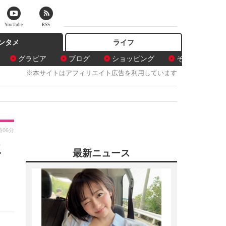
YouTube
RSS
ンタメ
ライフ
グラビア
ブログ
ショッピング
その他
※本サイトはアフィリエイト広告を利用しています
時06分
に
最新ニュース