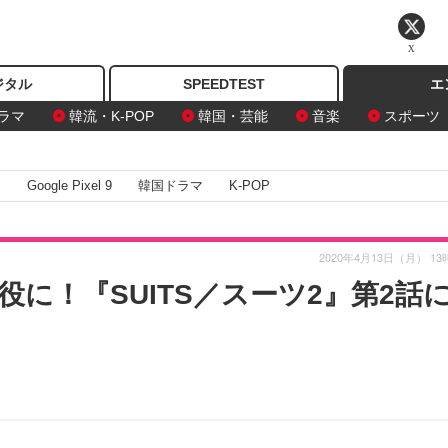
X
ジタル
SPEEDTEST
エ
ラマ
韓流・K-POP
韓国・芸能
音楽
スポーツ
I
Google Pixel 9
韓国ドラマ
K-POP
2020年4月13日（月） 13
役に！『SUITS／スーツ2』第2話