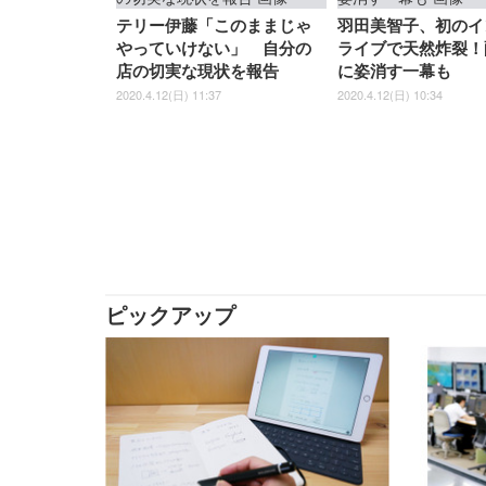
テリー伊藤「このままじゃ
羽田美智子、初のイ
やっていけない」 自分の
ライブで天然炸裂！
店の切実な現状を報告
に姿消す一幕も
2020.4.12(日) 11:37
2020.4.12(日) 10:34
ピックアップ