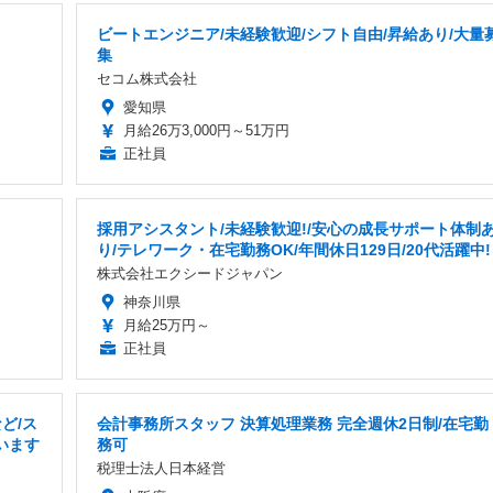
ビートエンジニア/未経験歓迎/シフト自由/昇給あり/大量
集
セコム株式会社
愛知県
月給26万3,000円～51万円
正社員
採用アシスタント/未経験歓迎!/安心の成長サポート体制
り/テレワーク・在宅勤務OK/年間休日129日/20代活躍中!
株式会社エクシードジャパン
神奈川県
月給25万円～
正社員
ど/ス
会計事務所スタッフ 決算処理業務 完全週休2日制/在宅勤
います
務可
税理士法人日本経営