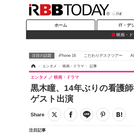
ホーム
IT・デ
映画・ド
注目の話題
iPhone 16
こだわりデスクツアー
A
ホーム
›
エンタメ
›
映画・ドラマ
›
記事
エンタメ
映画・ドラマ
黒木瞳、14年ぶりの看護師
ゲスト出演
注目記事