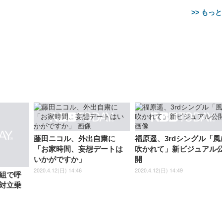
>> もっ
【整備済み品】Dell
【MiniLED/24.5inch/280Hz/
正品】27"ゲーミングモ
ANDWINT オフィスチ
アイリスオーヤマ ペ
Sezlife オフィスチェア デスク
ネオ・ルーライフ ネオ・オム
E2724HS 27インチ 液晶モ
Sezlife オフィスチェア デスク
Smart Basic(スマートベーシ
GRAPHT THE SHOOTER
ー DualSense 充電フッ
ア デスクチェア 肘なし
シーツ 超厚型 お徳用 
チェア 疲れない テレワーク
ツ L 中型犬用 26枚入り 単品
ニター フル
チェア 疲れない テレワーク
ック) 【Amazon.co.jp限定】
Gaming Monitor 24” Essential
き（CFI-ZDM1J）
ッシュ 通気性 ランバ
ュラー 200枚入
チェア 強化バックレスト 30
HD（1920×1080）VA 非光
チェア 強化バックレスト 30度
Smart Basic アイリスオーヤマ
ーミングモニター QD 24.5イ
ポート付き 腰サポート
【Amazon.co.jp限定】
￥1,800
￥15,800
￥34,980
9,979
度ロッキング機能 人間工学 椅
沢 HDMI/DisplayPort/VGA
ロッキング機能 人間工学 椅子
ペットシーツ 超厚型 お徳用
￥4,139
￥3,731
1ms FHD 量子ドット 残像低減
ス圧無段階昇降 360度
￥7,680
￥7,680
￥3,670
藤田ニコル、外出自粛に
福原遥、3rdシングル「風
子 腰サポート 90度跳ね上げ
スピーカー内蔵 高さ調整 ス
腰サポート 90度跳ね上げ式ア
ワイド 100枚入 (x 1) (ケース
年保証 | 輝点保証 | 日本メーカ
転 キャスター付き コ
式アームレスト 3Dヘッドレス
イベル VESA対応
ームレスト 3Dヘッドレスト
販売)
「お家時間、妄想デートは
吹かれて」新ビジュアル
クト 幅52×奥行58.5×
ト ハンガー付き 高反発クッシ
ComfortView ビジネス向け
ハンガー付き 高反発クッショ
84～96cm テレワーク
いかがですか」
開
ョン PCチェア 通気性メッシ
ン PCチェア 通気性メッシュ
宅勤務 ブラック
2020.4.12(日) 14:46
2020.4.12(日) 14:49
ュ ゲーミング/勉強/事務用 お
ゲーミング/勉強/事務用 おし
組で呼
しゃれ パソコンチェア (ブラ
ゃれ パソコンチェア (ホワイ
対立乗
ック)
ト)