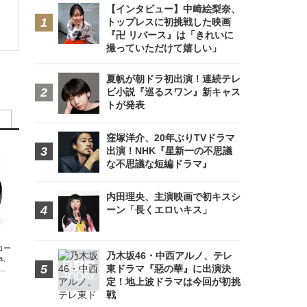
【インタビュー】中﨑絵梨奈、
トップレスに初挑戦した映画
『卍 リバース』は「きれいに
撮っていただけて嬉しい」
夏帆が朝ドラ初出演！連続テレ
ビ小説『巡るスワン』新キャス
トが発表
窪塚洋介、20年ぶりTVドラマ
出演！NHK『星新一の不思議
な不思議な短編ドラマ』
内田理央、主演映画で初キスシ
ーン「長くエロいキス」
エコー
乃木坂46・中西アルノ、テレ
xa、
東ドラマ『惡の華』に出演決
な
定！地上波ドラマは今回が初挑
戦