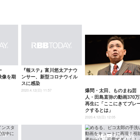
ー
『報ステ』富川悠太アナウ
ブ映像を期
ンサー、新型コロナウイル
スに感染
2020.4.12(日) 11:57
爆問・太田、ものまね芸
人・田島直弥の動画370万
再生に「ここにきてブレ
クするとは」
2020.4.12(日) 12:05