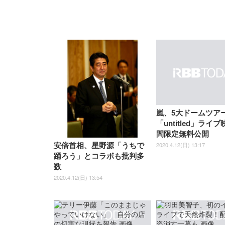
嵐、5大ドームツア
「untitled」ライ
間限定無料公開
2020.4.12(日) 13:17
安倍首相、星野源「うちで
踊ろう」とコラボも批判多
数
2020.4.12(日) 13:54