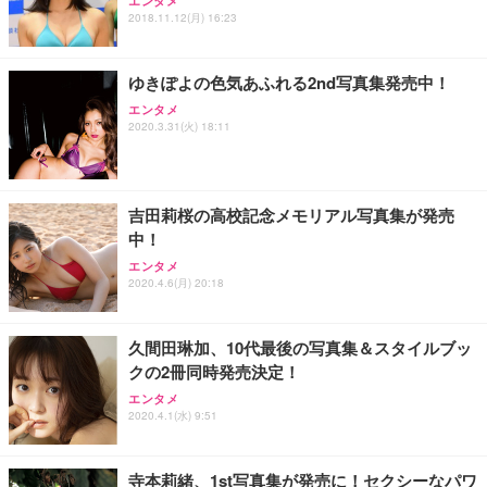
エンタメ
2018.11.12(月) 16:23
ゆきぽよの色気あふれる2nd写真集発売中！
エンタメ
2020.3.31(火) 18:11
吉田莉桜の高校記念メモリアル写真集が発売
中！
エンタメ
2020.4.6(月) 20:18
久間田琳加、10代最後の写真集＆スタイルブッ
クの2冊同時発売決定！
エンタメ
2020.4.1(水) 9:51
寺本莉緒、1st写真集が発売に！セクシーなパワ