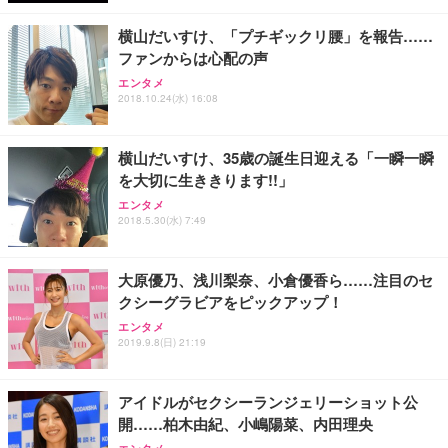
レスト 3Dヘッドレスト ハンガー付き 高反発クッシ
￥49,979
￥1,800
￥7,680
ョン PCチェア 通気性メッシュ ゲーミング/勉強/事
横山だいすけ、「プチギックリ腰」を報告……
務用 おしゃれ パソコンチェア (ブラック)
ファンからは心配の声
Sezlife オフィスチェア デスクチェア 疲れない テレ
【整備済み品】Dell E2724HS 27インチ 液晶モニタ
Smart Basic(スマートベーシック) 【Amazon.co.jp
エンタメ
ワーク チェア 強化バックレスト 30度ロッキング機
ー フルHD（1920×1080）VA 非光沢 HDMI/DisplayP
限定】 Smart Basic アイリスオーヤマ ペットシーツ
2018.10.24(水) 16:08
能 人間工学 椅子 腰サポート 90度跳ね上げ式アーム
ort/VGA スピーカー内蔵 高さ調整 スイベル VESA対
超厚型 お徳用 ワイド 100枚入 (x 1) (ケース販売)
レスト 3Dヘッドレスト ハンガー付き 高反発クッシ
応 ComfortView ビジネス向け
￥7,680
￥15,800
￥3,670
ョン PCチェア 通気性メッシュ ゲーミング/勉強/事
横山だいすけ、35歳の誕生日迎える「一瞬一瞬
務用 おしゃれ パソコンチェア (ホワイト)
を大切に生ききります!!」
ANDWINT オフィスチェア デスクチェア 肘なし メ
【MiniLED/24.5inch/280Hz/FHD】GRAPHT THE S
アイリスオーヤマ ペットシーツ 超厚型 お徳用 レギ
ッシュ 通気性 ランバーサポート付き 腰サポート ガ
HOOTER Gaming Monitor 24” Essential ゲーミン
エンタメ
ュラー 200枚入【Amazon.co.jp限定】
ス圧無段階昇降 360度回転 キャスター付き コンパク
グモニター QD 24.5インチ 1ms FHD 量子ドット 残
2018.5.30(水) 7:49
ト 幅52×奥行58.5×高さ84～96cm テレワーク 在宅
像低減 (3年保証 | 輝点保証 | 日本メーカー)
￥3,731
￥4,139
￥34,980
勤務 ブラック
大原優乃、浅川梨奈、小倉優香ら……注目のセ
クシーグラビアをピックアップ！
エンタメ
2019.9.8(日) 21:19
アイドルがセクシーランジェリーショット公
開……柏木由紀、小嶋陽菜、内田理央