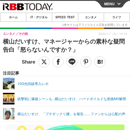
MENU
CLOSE
ホーム
IT・デジタル
SPEED TEST
エンタメ
ライフ
ホーム
IT・デジタル
エンタメ
その他
2020.4.7（火）14:13
横山だいすけ、マネージャーからの素朴な疑問
IT・デジタルTOP
スマートフォン
SPEED TEST
告白「怒らないんですか？」
ネタ
ガジェット・ツール
エンタメ
ショッピング
その他
エンタメTOP
映画・ドラマ
ライフ
注目記事
韓流・K-POP
韓国・芸能
ライフTOP
グルメ
リリース一覧
10G光回線導入レポ
音楽
スポーツ
ペット
ショッピング
プッシュ通知の停止方法
銃撃戦に爆破シーンも...横山だいすけ、ハードボイルドな新曲MV解禁
グラビア
ブログ
その他
ショッピング
その他
横山だいすけ、「プチギックリ腰」を報告……ファンからは心配の声