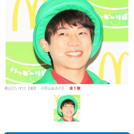
横山だいすけ【撮影：小宮山あきの】
全 1 枚