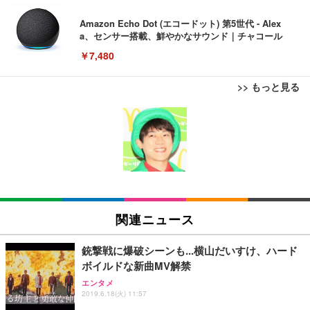
Amazon Echo Dot (エコードット) 第5世代 - Alex
a、センサー搭載、鮮やかなサウンド｜チャコール
￥7,480
>> もっと見る
[EdoErgo] オフィスチェア 椅子 テレワーク 疲れな
EIZO ビジネス向けプレミアムモニター | FlexScan
Amazonベーシック ペットシーツ 薄型 レギュラー 1
い 跳ね上げ式アームレスト コンパクト 約105度ロッ
EV3240X-WT | 31.5型4K UHD・USB Type-C・ホワ
回使い捨て 無香料 ホワイト 300枚
キング pc 事務椅子 360度回転 座面昇降 強化ナイロ
イト
ン樹脂ベース 通気性メッシュ 在宅ワーク H-WY01
￥3,373
￥5,699
￥105,595
(黒網+黒枠+黒足)
EIZO ビジネス向けプレミアムモニター | FlexScan
SIHOO B100 オフィスチェア／デスクチェア メッシ
Amazonベーシック ペットシーツ 厚型 ワイド 42枚
EV2740X-WT | 27.0型4K UHD・USB Type-C・ホワ
ュチェア 人間工学 疲れない ブラック
x2袋(84枚) ホワイト(吸収面:ライトブルー)
関連ニュース
イト
￥27,999
￥3,234
￥109,572
銃撃戦に爆破シーンも...横山だいすけ、ハード
ボイルドな新曲MV解禁
Sezlife オフィスチェア デスクチェア 疲れない テレ
【純正品】27"ゲーミングモニター DualSense 充電
ネオ・ルーライフ ネオ・オムツ L 中型犬用 26枚入
エンタメ
ワーク チェア 強化バックレスト 30度ロッキング機
2019.6.18(火) 11:57
フック付き（CFI-ZDM1J）
り 単品
能 人間工学 椅子 腰サポート 90度跳ね上げ式アーム