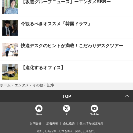
【坂道グループニュース】ーエンタメRBBー
今観るべきオススメ「韓国ドラマ」
快適デスクのヒントが満載！こだわりデスクツアー
【進化するオフィス】
記事
ホーム
›
エンタメ
›
その他
›
TOP
Home
X
YouTube
お問合せ
広告掲載
会社概要
個人情報保護方針
紹介した商品/サービスを購入、契約した場合に、