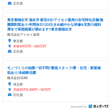
正社員
東京都福生市 福生市 駅近5分/アイセイ薬局の在宅特化店舗/無
菌調剤室あり/年間休日123日/きめ細やかな研修&充実の福利
厚生で長期就業が望めます!/東京都福生市
株式会社アイセイ薬局
東京都
年収400万円～520万円
正社員
モノづくりの知識一切不問!/製造スタッフ/寮・社宅・家賃補
助あり/未経験活躍
株式会社GUM
埼玉県
月給26万5,000円～50万円
正社員
Sponsored by