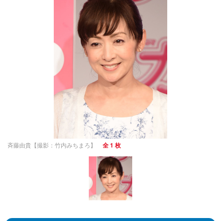
斉藤由貴【撮影：竹内みちまろ】
全 1 枚