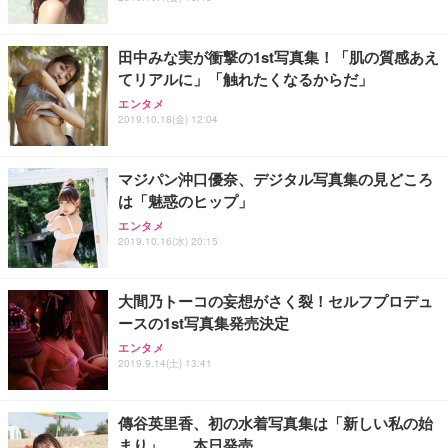
田中みな実が衝撃の1st写真集！「肌の質感あえ
てリアルに」「触れたくなるからだ」
エンタメ
2019.10.18(金) 12:04
マジパン沖口優奈、デジタル写真集の見どころ
は「魅惑のヒップ」
エンタメ
2019.10.16(水) 20:15
大間乃トーコの妄想がさく裂！セルフプロデュ
ースの1st写真集発売決定
エンタメ
2019.9.14(土) 13:41
傳谷英里香、初の水着写真集は「新しい私の始
まり」……本日発売