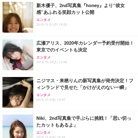
￥109,572
新木優子、2nd写真集『honey』より“彼女
感”あふれる笑顔カット公開
Sezlife オフィスチェア デスクチェア 疲れない テレ
【純正品】27"ゲーミングモニター DualSense 充電
ネオ・ルーライフ ネオ・オムツ L 中型犬用 26枚入
エンタメ
ワーク チェア 強化バックレスト 30度ロッキング機
2019.10.21(月) 18:20
フック付き（CFI-ZDM1J）
り 単品
能 人間工学 椅子 腰サポート 90度跳ね上げ式アーム
レスト 3Dヘッドレスト ハンガー付き 高反発クッシ
￥49,979
￥1,800
￥7,680
ョン PCチェア 通気性メッシュ ゲーミング/勉強/事
広瀬アリス、2020年カレンダー予約受付開始！
務用 おしゃれ パソコンチェア (ブラック)
東京でのイベントも決定
Sezlife オフィスチェア デスクチェア 疲れない テレ
【整備済み品】Dell E2724HS 27インチ 液晶モニタ
Smart Basic(スマートベーシック) 【Amazon.co.jp
エンタメ
ワーク チェア 強化バックレスト 30度ロッキング機
ー フルHD（1920×1080）VA 非光沢 HDMI/DisplayP
限定】 Smart Basic アイリスオーヤマ ペットシーツ
2019.10.19(土) 12:56
能 人間工学 椅子 腰サポート 90度跳ね上げ式アーム
ort/VGA スピーカー内蔵 高さ調整 スイベル VESA対
超厚型 お徳用 ワイド 100枚入 (x 1) (ケース販売)
レスト 3Dヘッドレスト ハンガー付き 高反発クッシ
応 ComfortView ビジネス向け
￥7,680
￥15,800
￥3,670
ョン PCチェア 通気性メッシュ ゲーミング/勉強/事
ニジマス・来栖りんの新写真集が発売決定！フ
務用 おしゃれ パソコンチェア (ホワイト)
ィンランドで見せた「かけがえのない一瞬」
ANDWINT オフィスチェア デスクチェア 肘なし メ
【MiniLED/24.5inch/280Hz/FHD】GRAPHT THE S
アイリスオーヤマ ペットシーツ 超厚型 お徳用 レギ
ッシュ 通気性 ランバーサポート付き 腰サポート ガ
HOOTER Gaming Monitor 24” Essential ゲーミン
エンタメ
ュラー 200枚入【Amazon.co.jp限定】
ス圧無段階昇降 360度回転 キャスター付き コンパク
グモニター QD 24.5インチ 1ms FHD 量子ドット 残
2019.10.4(金) 10:40
ト 幅52×奥行58.5×高さ84～96cm テレワーク 在宅
像低減 (3年保証 | 輝点保証 | 日本メーカー)
￥3,731
￥4,139
￥34,980
勤務 ブラック
Niki、2nd写真集で手ぶらに挑戦！「思い切っ
たカットもあるよ」
エンタメ
2019.10.4(金) 18:46