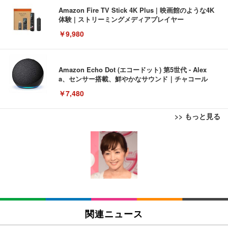
Amazon Fire TV Stick 4K Plus | 映画館のような4K
体験 | ストリーミングメディアプレイヤー
￥9,980
Amazon Echo Dot (エコードット) 第5世代 - Alex
a、センサー搭載、鮮やかなサウンド｜チャコール
￥7,480
>> もっと見る
[EdoErgo] オフィスチェア 椅子 テレワーク 疲れな
EIZO ビジネス向けプレミアムモニター | FlexScan
Amazonベーシック ペットシーツ 薄型 レギュラー 1
い 跳ね上げ式アームレスト コンパクト 約105度ロッ
EV3240X-WT | 31.5型4K UHD・USB Type-C・ホワ
回使い捨て 無香料 ホワイト 300枚
キング pc 事務椅子 360度回転 座面昇降 強化ナイロ
イト
ン樹脂ベース 通気性メッシュ 在宅ワーク H-WY01
￥3,373
￥5,699
￥105,595
(黒網+黒枠+黒足)
EIZO ビジネス向けプレミアムモニター | FlexScan
SIHOO B100 オフィスチェア／デスクチェア メッシ
Amazonベーシック ペットシーツ 厚型 ワイド 42枚
EV2740X-WT | 27.0型4K UHD・USB Type-C・ホワ
ュチェア 人間工学 疲れない ブラック
x2袋(84枚) ホワイト(吸収面:ライトブルー)
関連ニュース
イト
￥27,999
￥3,234