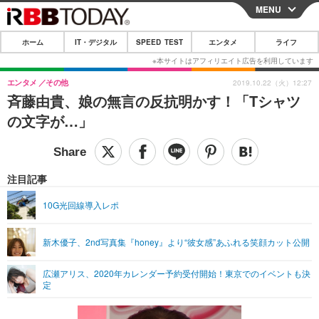
MENU
CLOSE
ホーム
IT・デジタル
SPEED TEST
エンタメ
ライフ
ホーム
IT・デジタル
エンタメ
その他
2019.10.22（火）12:27
斉藤由貴、娘の無言の反抗明かす！「Tシャツ
IT・デジタルTOP
スマートフォン
SPEED TEST
の文字が…」
ネタ
ガジェット・ツール
エンタメ
ショッピング
その他
エンタメTOP
映画・ドラマ
ライフ
注目記事
韓流・K-POP
韓国・芸能
ライフTOP
グルメ
リリース一覧
10G光回線導入レポ
音楽
スポーツ
ペット
ショッピング
プッシュ通知の停止方法
新木優子、2nd写真集『honey』より“彼女感”あふれる笑顔カット公開
グラビア
ブログ
その他
広瀬アリス、2020年カレンダー予約受付開始！東京でのイベントも決
ショッピング
その他
定