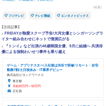
《松尾》
フジテレビ
テレビ番組
エンタメトピックス
【注目記事】
>
FRIDAYが熱愛スクープ予告!大河女優とシンガーソングラ
イター組み合わせにネットで憶測広がる
>
『トンイ』など出演の46歳韓国女優、9月に結婚へ 共演俳
優による強制わいせつ事件も乗り越え
ゲーム・アプリテスター/入社後は渋谷で研修/リモート・在宅
勤務7割/土日祝休み・IT業界デビュー
株式会社ビヨンドワークス
東京都
月給25万円～52万円
正社員