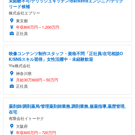
未経験不可/デリッシュキッチン/Backendエンジニア/テック
リード候補
株式会社エブリー
東京都
年収800万円～1,200万円
正社員
映像コンテンツ制作スタッフ・資格不問「正社員/在宅相談O
K/SNSスキル習得」女性活躍中・未経験歓迎
Yts株式会社
神奈川県
月給30万600円～50万円
正社員
薬剤師/調剤薬局/管理薬剤師業務,調剤業務,服薬指導,薬歴管理,
在宅
有限会社イトーヤク
大阪府
年収600万円～720万円