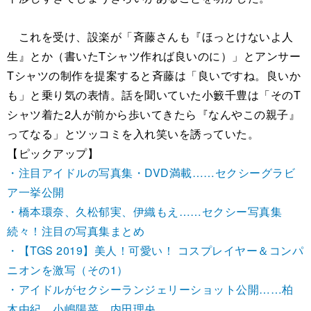
これを受け、設楽が「斉藤さんも『ほっとけないよ人
生』とか（書いたTシャツ作れば良いのに）」とアンサー
Tシャツの制作を提案すると斉藤は「良いですね。良いか
も」と乗り気の表情。話を聞いていた小籔千豊は「そのT
シャツ着た2人が前から歩いてきたら『なんやこの親子』
ってなる」とツッコミを入れ笑いを誘っていた。
【ピックアップ】
・注目アイドルの写真集・DVD満載……セクシーグラビ
ア一挙公開
・橋本環奈、久松郁実、伊織もえ……セクシー写真集
続々！注目の写真集まとめ
・【TGS 2019】美人！可愛い！ コスプレイヤー＆コンパ
ニオンを激写（その1）
・アイドルがセクシーランジェリーショット公開……柏
木由紀、小嶋陽菜、内田理央