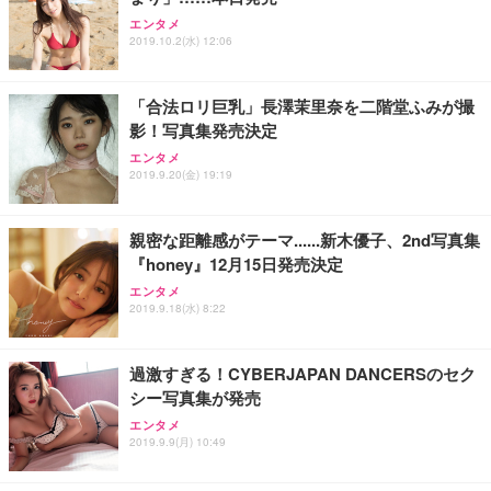
エンタメ
2019.10.2(水) 12:06
「合法ロリ巨乳」長澤茉里奈を二階堂ふみが撮
影！写真集発売決定
エンタメ
2019.9.20(金) 19:19
親密な距離感がテーマ......新木優子、2nd写真集
『honey』12月15日発売決定
エンタメ
2019.9.18(水) 8:22
過激すぎる！CYBERJAPAN DANCERSのセク
シー写真集が発売
エンタメ
2019.9.9(月) 10:49