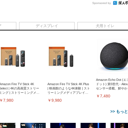
Sponsored by
ア
ディスプレイ
犬用トイレ
Amazon Echo Dot (
Amazon Fire TV Stick 4K
Amazon Fire TV Stick 4K Plus
ドット) 第5世代 - Ale
Select | 4Kの高画質ストリー
| 映画館のような4K体験 | スト
センサー搭載、鮮やか
ミング | ストリーミングメデ
リーミングメディアプレイヤ
サウンド｜チャコール
￥7,480
ィアプレイヤー
ー
￥7,980
￥9,980
>> もっ