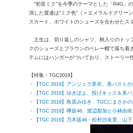
“初音ミク”を今季のテーマとした「R4G」
演した渡邉は“ミク色”（＝エメラルドグリー
スカート、ホワイトのシューズを合わせたス
土生は、切り返しのシャツ、柄入りのトップ
クのシューズとブラウンのベレー帽で落ち着
テムにはハンガーがついており、ストーリー
【特集・TGC2019】
・【TGC 2019】アンジェラ芽衣、美バス
・【TGC 2019】ゆきぽよ、投げキッス＆美
・【TGC 2019】鳥居みゆき、TGCにまさ
・【TGC 2019】欅坂46、渡辺梨加と小林
・【TGC 2019】乃木坂46・松村沙友里