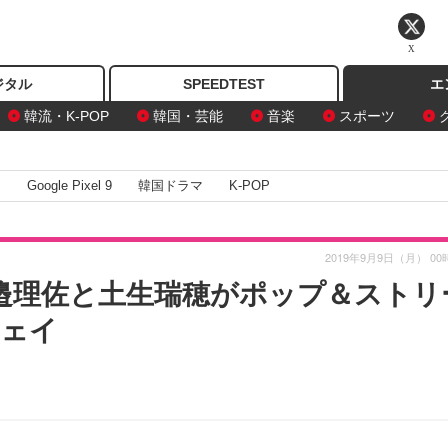
X
ジタル
SPEEDTEST
エ
韓流・K-POP
韓国・芸能
音楽
スポーツ
I
Google Pixel 9
韓国ドラマ
K-POP
2019年9月9日（月） 00
・渡邉理佐と土生瑞穂がポップ＆ストリ
ウェイ