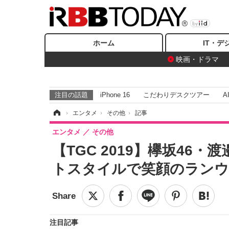
ホーム
IT・デ
映画・ドラマ
注目の話題
iPhone 16
こだわりデスクツアー
A
ホーム
›
エンタメ
›
その他
›
記事
エンタメ
その他
【TGC 2019】欅坂46
トスタイルで笑顔のラン
注目記事