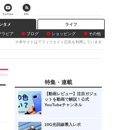
YouTube
RSS
ンタメ
ライフ
グラビア
ブログ
ショッピング
その他
※本サイトはアフィリエイト広告を利用しています
時32分
特集・連載
ー
【動画レビュー】注目ガジェ
ットを動画で解説！公式
YouTubeチャンネル
10G光回線導入レポ