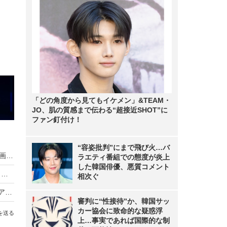
「どの角度から見てもイケメン」&TEAM・
JO、肌の質感まで伝わる“超接近SHOT”に
ファン釘付け！
“容姿批判”にまで飛び火…バ
渡辺梨加、欅坂46時代の“パン屋企画”切り抜き動画拡散にコメント「弱い自分が出てしまい、SNSから逃げてしまいました」
ラエティ番組での態度が炎上
した韓国俳優、悪質コメント
キャバ嬢転身の元欅坂46・志田愛佳、年収はアイドル時代の10倍以上！？
相次ぐ
櫻坂46・山﨑天、中学卒業から3年…制服グラビアで『B.L.T.graduation2024』の表紙に
審判に“性接待”か、韓国サッ
カー協会に致命的な疑惑浮
を送る
上…事実であれば国際的な制