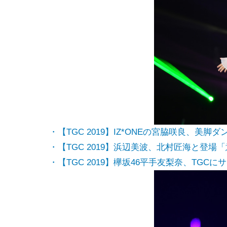
・【TGC 2019】IZ*ONEの宮脇咲良、美脚
・【TGC 2019】浜辺美波、北村匠海と登
・【TGC 2019】欅坂46平手友梨奈、TGC