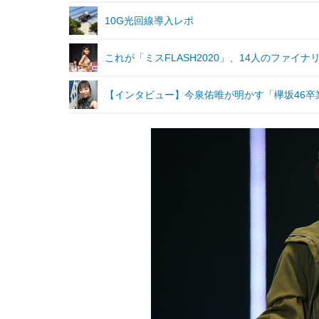
10G光回線導入レポ
これが「ミスFLASH2020」、14人のファイ
【インタビュー】今泉佑唯が明かす「欅坂46卒