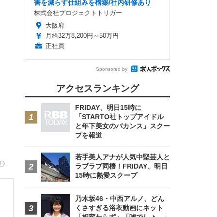
害を減らす仕組みを構築/社内研修あり
株式会社プロジェクトトリガー
大阪府
月給32万8,200円～50万円
正社員
Sponsored by
アクセスランキング
FRIDAY、明日15時に
「STARTO社トップアイドル
と年下美女のバカンス」スクー
プを報道
若手美人アナが人気中堅芸人と
豊》
ラブラブ同棲！FRIDAY、明日
15時に熱愛スクープ
リ
乃木坂46・中西アルノ、どん
くさすぎる浴衣動画にネット