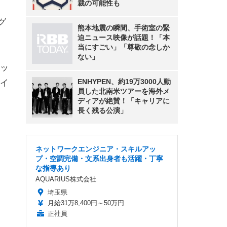
裁の可能性も
グ
熊本地震の瞬間、手術室の緊
迫ニュース映像が話題！「本
当にすごい」「尊敬の念しか
ない」
ッ
ENHYPEN、約19万3000人動
イ
員した北南米ツアーを海外メ
ディアが絶賛！「キャリアに
長く残る公演」
ネットワークエンジニア・スキルアッ
プ・空調完備・文系出身者も活躍・丁寧
な指導あり
AQUARIUS株式会社
埼玉県
月給31万8,400円～50万円
正社員