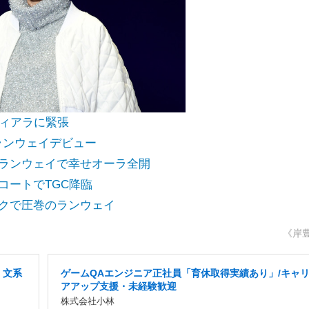
ティアラに緊張
のランウェイデビュー
夫婦ランウェイで幸せオーラ全開
柄コートでTGC降臨
ックで圧巻のランウェイ
《岸
・文系
ゲームQAエンジニア正社員「育休取得実績あり」/キャ
アアップ支援・未経験歓迎
株式会社小林