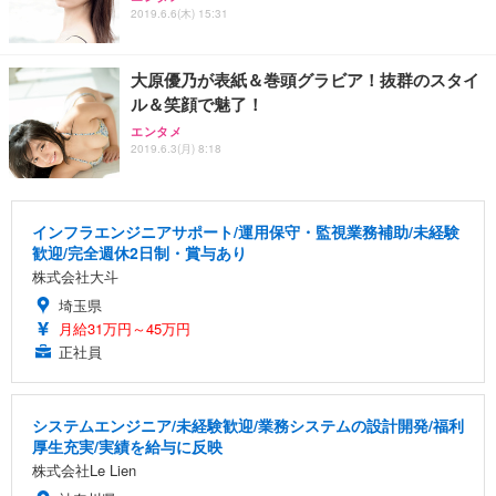
2019.6.6(木) 15:31
大原優乃が表紙＆巻頭グラビア！抜群のスタイ
ル＆笑顔で魅了！
エンタメ
2019.6.3(月) 8:18
インフラエンジニアサポート/運用保守・監視業務補助/未経験
歓迎/完全週休2日制・賞与あり
株式会社大斗
埼玉県
月給31万円～45万円
正社員
システムエンジニア/未経験歓迎/業務システムの設計開発/福利
厚生充実/実績を給与に反映
株式会社Le Lien