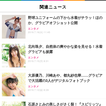
SIHOO B100 オフィスチェア／デスクチェア メッシ
Amazonベーシック ペットシーツ 厚型 ワイド 42枚
EV2740X-WT | 27.0型4K UHD・USB Type-C・ホワ
ュチェア 人間工学 疲れない ブラック
x2袋(84枚) ホワイト(吸収面:ライトブルー)
関連ニュース
イト
￥27,999
￥3,234
￥109,572
野球ユニフォームの下から水着がチラッ！ほの
か、グラビアオフショット公開
Sezlife オフィスチェア デスクチェア 疲れない テレ
【純正品】27"ゲーミングモニター DualSense 充電
ネオ・ルーライフ ネオ・オムツ L 中型犬用 26枚入
エンタメ
ワーク チェア 強化バックレスト 30度ロッキング機
フック付き（CFI-ZDM1J）
り 単品
2019.7.16(火) 11:45
能 人間工学 椅子 腰サポート 90度跳ね上げ式アーム
レスト 3Dヘッドレスト ハンガー付き 高反発クッシ
￥49,979
￥1,800
￥7,680
ョン PCチェア 通気性メッシュ ゲーミング/勉強/事
北向珠夕、自然体の爽やかな姿を見せる！水着
務用 おしゃれ パソコンチェア (ブラック)
グラビアも披露
Sezlife オフィスチェア デスクチェア 疲れない テレ
【整備済み品】Dell E2724HS 27インチ 液晶モニタ
Smart Basic(スマートベーシック) 【Amazon.co.jp
エンタメ
ワーク チェア 強化バックレスト 30度ロッキング機
ー フルHD（1920×1080）VA 非光沢 HDMI/DisplayP
限定】 Smart Basic アイリスオーヤマ ペットシーツ
2019.7.15(月) 8:31
能 人間工学 椅子 腰サポート 90度跳ね上げ式アーム
ort/VGA スピーカー内蔵 高さ調整 スイベル VESA対
超厚型 お徳用 ワイド 100枚入 (x 1) (ケース販売)
レスト 3Dヘッドレスト ハンガー付き 高反発クッシ
応 ComfortView ビジネス向け
￥7,680
￥15,800
￥3,670
ョン PCチェア 通気性メッシュ ゲーミング/勉強/事
大原優乃、川崎あや、都丸紗也華……グラビア
務用 おしゃれ パソコンチェア (ホワイト)
で大活躍の3人がデジタルフォトブック
ANDWINT オフィスチェア デスクチェア 肘なし メ
【MiniLED/24.5inch/280Hz/FHD】GRAPHT THE S
アイリスオーヤマ ペットシーツ 超厚型 お徳用 レギ
ッシュ 通気性 ランバーサポート付き 腰サポート ガ
HOOTER Gaming Monitor 24” Essential ゲーミン
エンタメ
ュラー 200枚入【Amazon.co.jp限定】
ス圧無段階昇降 360度回転 キャスター付き コンパク
グモニター QD 24.5インチ 1ms FHD 量子ドット 残
2019.7.12(金) 8:28
ト 幅52×奥行58.5×高さ84～96cm テレワーク 在宅
像低減 (3年保証 | 輝点保証 | 日本メーカー)
￥3,731
￥4,139
￥34,980
勤務 ブラック
石原さとみの美しさがさく裂！『スピリッツ』