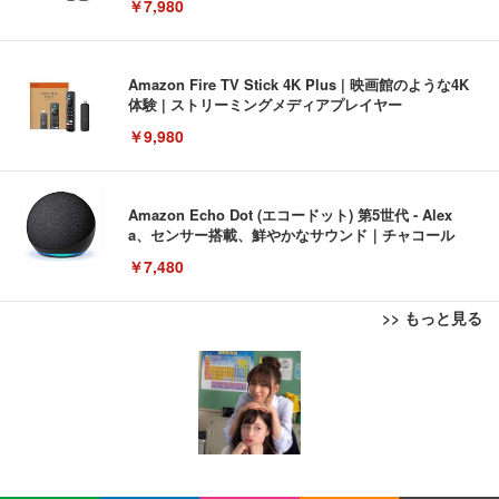
￥7,980
Amazon Fire TV Stick 4K Plus | 映画館のような4K
体験 | ストリーミングメディアプレイヤー
￥9,980
Amazon Echo Dot (エコードット) 第5世代 - Alex
a、センサー搭載、鮮やかなサウンド｜チャコール
￥7,480
>> もっと見る
[EdoErgo] オフィスチェア 椅子 テレワーク 疲れな
EIZO ビジネス向けプレミアムモニター | FlexScan
Amazonベーシック ペットシーツ 薄型 レギュラー 1
い 跳ね上げ式アームレスト コンパクト 約105度ロッ
EV3240X-WT | 31.5型4K UHD・USB Type-C・ホワ
回使い捨て 無香料 ホワイト 300枚
キング pc 事務椅子 360度回転 座面昇降 強化ナイロ
イト
ン樹脂ベース 通気性メッシュ 在宅ワーク H-WY01
￥3,373
￥5,699
￥105,595
(黒網+黒枠+黒足)
EIZO ビジネス向けプレミアムモニター | FlexScan