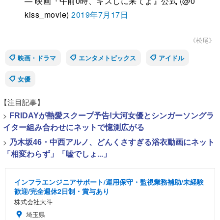
— 映画『午前0時、キスしに来てよ』公式 (@0
kiss_movie)
2019年7月17日
《松尾》
映画・ドラマ
エンタメトピックス
アイドル
女優
【注目記事】
>
FRIDAYが熱愛スクープ予告!大河女優とシンガーソングラ
イター組み合わせにネットで憶測広がる
>
乃木坂46・中西アルノ、どんくさすぎる浴衣動画にネット
「相変わらず」「嘘でしょ...」
インフラエンジニアサポート/運用保守・監視業務補助/未経験
歓迎/完全週休2日制・賞与あり
株式会社大斗
埼玉県