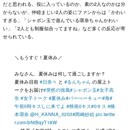
だと思われる。役に入っているのか、素の2人なのかは分
からないが、仲睦まじい2人の姿にファンからは「かわい
すぎる」「シャボン玉で遊んでいる環奈ちゃんかわい
い」「2人とも制服似合ってますね」など多くの反応が寄
せられている。
＼もうすぐ！夏休み／
みなさん、夏休みは何して過ごしますか？
夏休み目前
#日奈々
と
#るんちゃん
の屋上ト
ークをお届け
#突然の強風
#シャボン玉
#女子高
生
#女子トーク
#夏休み
#バーべーキュー
#海
#
午前0時キスしに来てよ
#映画0キス
#0キス
#橋
本環奈
@H_KANNA_0203
#岡崎紗絵
pic.twitte
r.com/bNtBqyT18W