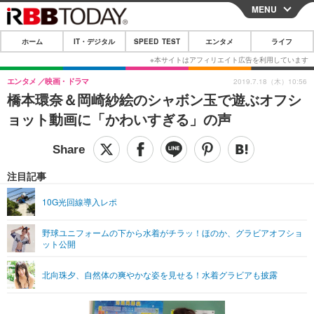
MENU
CLOSE
ホーム
IT・デジタル
SPEED TEST
エンタメ
ライフ
ホーム
IT・デジタル
エンタメ
映画・ドラマ
2019.7.18（木）10:56
橋本環奈＆岡崎紗絵のシャボン玉で遊ぶオフシ
IT・デジタルTOP
スマートフォン
SPEED TEST
ョット動画に「かわいすぎる」の声
ネタ
ガジェット・ツール
エンタメ
ショッピング
その他
エンタメTOP
映画・ドラマ
ライフ
注目記事
韓流・K-POP
韓国・芸能
ライフTOP
グルメ
リリース一覧
10G光回線導入レポ
音楽
スポーツ
ペット
ショッピング
プッシュ通知の停止方法
野球ユニフォームの下から水着がチラッ！ほのか、グラビアオフショ
ット公開
グラビア
ブログ
その他
ショッピング
その他
北向珠夕、自然体の爽やかな姿を見せる！水着グラビアも披露