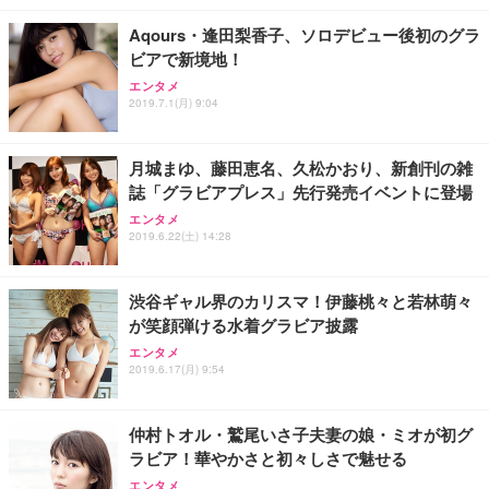
Aqours・逢田梨香子、ソロデビュー後初のグラ
ビアで新境地！
エンタメ
2019.7.1(月) 9:04
月城まゆ、藤田恵名、久松かおり、新創刊の雑
誌「グラビアプレス」先行発売イベントに登場
エンタメ
2019.6.22(土) 14:28
渋谷ギャル界のカリスマ！伊藤桃々と若林萌々
が笑顔弾ける水着グラビア披露
エンタメ
2019.6.17(月) 9:54
仲村トオル・鷲尾いさ子夫妻の娘・ミオが初グ
ラビア！華やかさと初々しさで魅せる
エンタメ