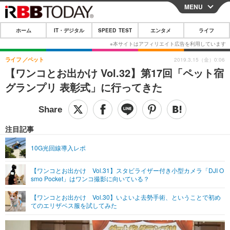
MENU
CLOSE
ホーム
IT・デジタル
SPEED TEST
エンタメ
ライフ
ホーム
IT・デジタル
ライフ
ペット
2019.3.15（金）0:06
【ワンコとお出かけ Vol.32】第17回「ペット宿
IT・デジタルTOP
スマートフォン
SPEED TEST
グランプリ 表彰式」に行ってきた
ネタ
ガジェット・ツール
エンタメ
ショッピング
その他
エンタメTOP
映画・ドラマ
ライフ
注目記事
韓流・K-POP
韓国・芸能
ライフTOP
グルメ
リリース一覧
10G光回線導入レポ
音楽
スポーツ
ペット
ショッピング
プッシュ通知の停止方法
【ワンコとお出かけ Vol.31】スタビライザー付き小型カメラ「DJI O
smo Pocket」はワンコ撮影に向いている？
グラビア
ブログ
その他
【ワンコとお出かけ Vol.30】いよいよ去勢手術、ということで初め
ショッピング
その他
てのエリザベス服を試してみた