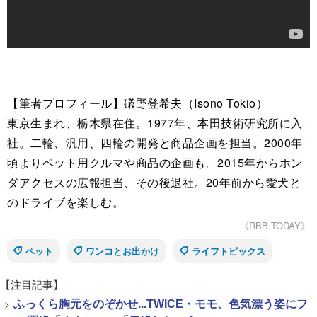
【筆者プロフィール】礒野登希夫（Isono Tokio）
東京生まれ、栃木県在住。1977年、本田技術研究所に入
社。二輪、汎用、四輪の開発と商品企画を担当。2000年
頃よりペット用クルマや商品の企画も。2015年からホン
ダアクセスの広報担当、その後退社。20年前から愛犬と
のドライブを楽しむ。
《RBB TODAY》
ペット
ワンコとお出かけ
ライフトピックス
【注目記事】
>
ふっくら胸元をのぞかせ...TWICE・モモ、色気漂う姿にフ