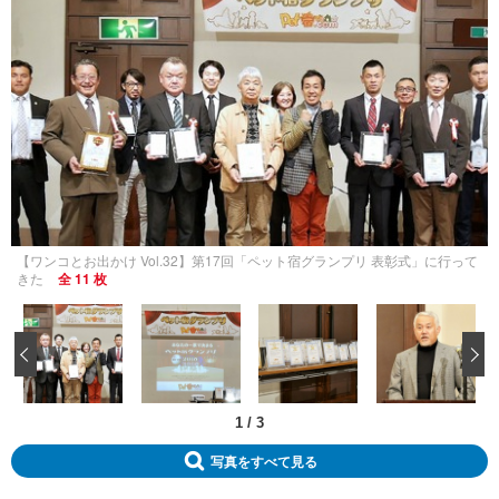
【ワンコとお出かけ Vol.32】第17回「ペット宿グランプリ 表彰式」に行って
きた
全 11 枚
‹
1
/
3
写真をすべて見る