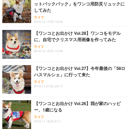
ットバックパック」をワンコ用防災リュックに
ANDWINT オフィスチェア デスクチェア 肘なし メ
【MiniLED/24.5inch/280Hz/FHD】GRAPHT THE S
アイリスオーヤマ ペットシーツ 超厚型 お徳用 レギ
ッシュ 通気性 ランバーサポート付き 腰サポート ガ
HOOTER Gaming Monitor 24” Essential ゲーミン
してみた
ュラー 200枚入【Amazon.co.jp限定】
ス圧無段階昇降 360度回転 キャスター付き コンパク
グモニター QD 24.5インチ 1ms FHD 量子ドット 残
ライフ
ト 幅52×奥行58.5×高さ84～96cm テレワーク 在宅
像低減 (3年保証 | 輝点保証 | 日本メーカー)
￥3,731
2018.12.17(月) 15:45
￥4,139
￥34,980
勤務 ブラック
【ワンコとお出かけ Vol.28】ワンコをモデル
に、自宅でクリスマス用画像を作ってみた
ライフ
2018.12.10(月) 13:59
【ワンコとお出かけ Vol.27】今年最後の「58ロ
ハスマルシェ」に行って来た
ライフ
2018.11.27(火) 23:17
【ワンコとお出かけ Vol.26】我が家のハッピ
ー、1歳になる
ライフ
2018.11.19(月) 8:11