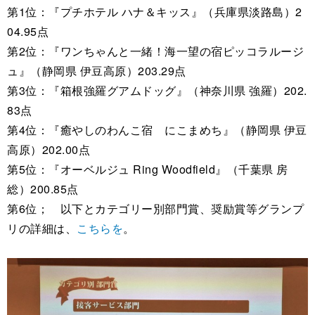
第1位：『プチホテル ハナ＆キッス』（兵庫県淡路島）2
04.95点
第2位：『ワンちゃんと一緒！海一望の宿ピッコラルージ
ュ』（静岡県 伊豆高原）203.29点
第3位：『箱根強羅グアムドッグ』（神奈川県 強羅）202.
83点
第4位：『癒やしのわんこ宿 にこまめち』（静岡県 伊豆
高原）202.00点
第5位：『オーベルジュ Ring Woodfield』（千葉県 房
総）200.85点
第6位； 以下とカテゴリー別部門賞、奨励賞等グランプ
リの詳細は、
こちらを
。