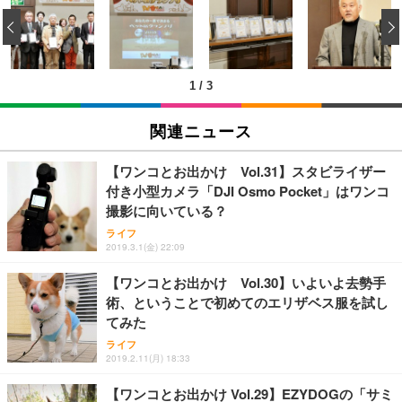
Amazonベーシック ペットシーツ 薄型 レギュラー 1
い 跳ね上げ式アームレスト コンパクト 約105度ロッ
EV3240X-WT | 31.5型4K UHD・USB Type-C・ホワ
‹
回使い捨て 無香料 ホワイト 300枚
キング pc 事務椅子 360度回転 座面昇降 強化ナイロ
イト
ン樹脂ベース 通気性メッシュ 在宅ワーク H-WY01
￥3,373
￥5,699
￥105,595
(黒網+黒枠+黒足)
1
/
3
EIZO ビジネス向けプレミアムモニター | FlexScan
SIHOO B100 オフィスチェア／デスクチェア メッシ
Amazonベーシック ペットシーツ 厚型 ワイド 42枚
EV2740X-WT | 27.0型4K UHD・USB Type-C・ホワ
ュチェア 人間工学 疲れない ブラック
x2袋(84枚) ホワイト(吸収面:ライトブルー)
関連ニュース
イト
￥27,999
￥3,234
￥109,572
【ワンコとお出かけ Vol.31】スタビライザー
付き小型カメラ「DJI Osmo Pocket」はワンコ
Sezlife オフィスチェア デスクチェア 疲れない テレ
撮影に向いている？
【純正品】27"ゲーミングモニター DualSense 充電
ネオ・ルーライフ ネオ・オムツ L 中型犬用 26枚入
ワーク チェア 強化バックレスト 30度ロッキング機
フック付き（CFI-ZDM1J）
り 単品
ライフ
能 人間工学 椅子 腰サポート 90度跳ね上げ式アーム
2019.3.1(金) 22:09
レスト 3Dヘッドレスト ハンガー付き 高反発クッシ
￥49,979
￥1,800
￥7,680
ョン PCチェア 通気性メッシュ ゲーミング/勉強/事
【ワンコとお出かけ Vol.30】いよいよ去勢手
務用 おしゃれ パソコンチェア (ブラック)
術、ということで初めてのエリザベス服を試し
Sezlife オフィスチェア デスクチェア 疲れない テレ
【整備済み品】Dell E2724HS 27インチ 液晶モニタ
Smart Basic(スマートベーシック) 【Amazon.co.jp
てみた
ワーク チェア 強化バックレスト 30度ロッキング機
ー フルHD（1920×1080）VA 非光沢 HDMI/DisplayP
限定】 Smart Basic アイリスオーヤマ ペットシーツ
能 人間工学 椅子 腰サポート 90度跳ね上げ式アーム
ort/VGA スピーカー内蔵 高さ調整 スイベル VESA対
超厚型 お徳用 ワイド 100枚入 (x 1) (ケース販売)
ライフ
レスト 3Dヘッドレスト ハンガー付き 高反発クッシ
応 ComfortView ビジネス向け
2019.2.11(月) 18:33
￥7,680
￥15,800
￥3,670
ョン PCチェア 通気性メッシュ ゲーミング/勉強/事
務用 おしゃれ パソコンチェア (ホワイト)
【ワンコとお出かけ Vol.29】EZYDOGの「サミ