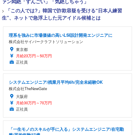
ァン悶絶「すんごい」「気絶しちゃう」
>
「この人では?」韓国で詐欺容疑を受ける“日本人練習
生”、ネットで急浮上した元アイドル候補とは
理系を強みに市場価値の高いLSI設計開発エンジニアに
株式会社サイバークラフトソリューション
東京都
月給23万円～50万円
正社員
システムエンジニア/残業月平均6h/完全未経験OK
株式会社TheNewGate
大阪府
月給30万円～70万円
正社員
「一生モノのスキルが手に入る」システムエンジニア/在宅勤
務/平均年齢27歳