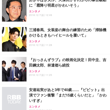
に「霜降り明星がかわいそう」
エンタメ
2018.12.7(金) 12:49
三浦春馬、女装姿の舞台の練習のため「掃除機
かけるときもハイヒールを履いて」
エンタメ
2018.12.7(金) 11:28
『おっさんずラブ』の映画化決定！田中圭、吉
田鋼太郎、林遣都ら続投
エンタメ
2018.12.7(金) 11:25
安達祐実があと3年で40歳……『ビビット』出
演でファン衝撃「まだ15歳くらいだと」「かわ
いすぎ」
エンタメ