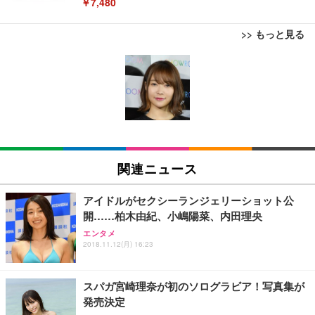
￥7,480
>> もっと見る
[EdoErgo] オフィスチェア 椅子 テレワーク 疲れな
EIZO ビジネス向けプレミアムモニター | FlexScan
Amazonベーシック ペットシーツ 薄型 レギュラー 1
い 跳ね上げ式アームレスト コンパクト 約105度ロッ
EV3240X-WT | 31.5型4K UHD・USB Type-C・ホワ
回使い捨て 無香料 ホワイト 300枚
キング pc 事務椅子 360度回転 座面昇降 強化ナイロ
イト
ン樹脂ベース 通気性メッシュ 在宅ワーク H-WY01
￥3,373
￥5,699
￥105,595
(黒網+黒枠+黒足)
EIZO ビジネス向けプレミアムモニター | FlexScan
SIHOO B100 オフィスチェア／デスクチェア メッシ
Amazonベーシック ペットシーツ 厚型 ワイド 42枚
EV2740X-WT | 27.0型4K UHD・USB Type-C・ホワ
ュチェア 人間工学 疲れない ブラック
x2袋(84枚) ホワイト(吸収面:ライトブルー)
関連ニュース
イト
￥27,999
￥3,234
￥109,572
アイドルがセクシーランジェリーショット公
開……柏木由紀、小嶋陽菜、内田理央
Sezlife オフィスチェア デスクチェア 疲れない テレ
【純正品】27"ゲーミングモニター DualSense 充電
ネオ・ルーライフ ネオ・オムツ L 中型犬用 26枚入
エンタメ
ワーク チェア 強化バックレスト 30度ロッキング機
2018.11.12(月) 16:23
フック付き（CFI-ZDM1J）
り 単品
能 人間工学 椅子 腰サポート 90度跳ね上げ式アーム
レスト 3Dヘッドレスト ハンガー付き 高反発クッシ
￥49,979
￥1,800
￥7,680
ョン PCチェア 通気性メッシュ ゲーミング/勉強/事
スパガ宮崎理奈が初のソログラビア！写真集が
務用 おしゃれ パソコンチェア (ブラック)
発売決定
Sezlife オフィスチェア デスクチェア 疲れない テレ
【整備済み品】Dell E2724HS 27インチ 液晶モニタ
Smart Basic(スマートベーシック) 【Amazon.co.jp