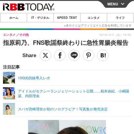
MENU
CLOSE
ホーム
IT・デジタル
SPEED TEST
エンタメ
ライフ
ホーム
IT・デジタル
エンタメ
その他
2018.12.7（金）16:33
指原莉乃、FNS歌謡祭終わりに急性胃腸炎報告
IT・デジタルTOP
スマートフォン
SPEED TEST
ネタ
ガジェット・ツール
エンタメ
注目記事
ショッピング
その他
エンタメTOP
映画・ドラマ
ライフ
10G光回線導入レポ
韓流・K-POP
韓国・芸能
ライフTOP
グルメ
リリース一覧
アイドルがセクシーランジェリーショット公開……柏木由紀、小嶋陽
音楽
スポーツ
ペット
ショッピング
菜、内田理央
プッシュ通知の停止方法
グラビア
ブログ
その他
スパガ宮崎理奈が初のソログラビア！写真集が発売決定
ショッピング
その他