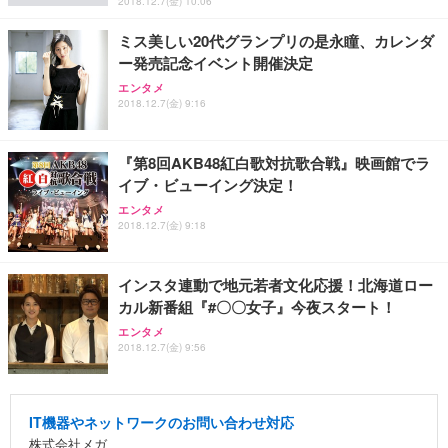
2018.12.7(金) 10:06
ミス美しい20代グランプリの是永瞳、カレンダ
ー発売記念イベント開催決定
エンタメ
2018.12.7(金) 9:16
『第8回AKB48紅白歌対抗歌合戦』映画館でラ
イブ・ビューイング決定！
エンタメ
2018.12.7(金) 9:18
インスタ連動で地元若者文化応援！北海道ロー
カル新番組『#〇〇女子』今夜スタート！
エンタメ
2018.12.7(金) 9:56
IT機器やネットワークのお問い合わせ対応
株式会社メガ