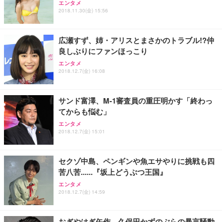
エンタメ
ワーク チェア 強化バックレスト 30度ロッキング機
ー フルHD（1920×1080）VA 非光沢 HDMI/DisplayP
限定】 Smart Basic アイリスオーヤマ ペットシーツ
2018.11.30(金) 15:56
能 人間工学 椅子 腰サポート 90度跳ね上げ式アーム
ort/VGA スピーカー内蔵 高さ調整 スイベル VESA対
超厚型 お徳用 ワイド 100枚入 (x 1) (ケース販売)
レスト 3Dヘッドレスト ハンガー付き 高反発クッシ
応 ComfortView ビジネス向け
￥7,680
￥15,800
￥3,670
ョン PCチェア 通気性メッシュ ゲーミング/勉強/事
広瀬すず、姉・アリスとまさかのトラブル!?仲
務用 おしゃれ パソコンチェア (ホワイト)
良しぶりにファンほっこり
ANDWINT オフィスチェア デスクチェア 肘なし メ
【MiniLED/24.5inch/280Hz/FHD】GRAPHT THE S
アイリスオーヤマ ペットシーツ 超厚型 お徳用 レギ
ッシュ 通気性 ランバーサポート付き 腰サポート ガ
HOOTER Gaming Monitor 24” Essential ゲーミン
エンタメ
ュラー 200枚入【Amazon.co.jp限定】
ス圧無段階昇降 360度回転 キャスター付き コンパク
グモニター QD 24.5インチ 1ms FHD 量子ドット 残
2018.12.7(金) 16:08
ト 幅52×奥行58.5×高さ84～96cm テレワーク 在宅
像低減 (3年保証 | 輝点保証 | 日本メーカー)
￥3,731
￥4,139
￥34,980
勤務 ブラック
サンド富澤、M-1審査員の重圧明かす「終わっ
てからも悩む」
エンタメ
2018.12.7(金) 15:01
セクゾ中島、ペンギンや魚エサやりに挑戦も四
苦八苦......『坂上どうぶつ王国』
エンタメ
2018.12.7(金) 14:59
おぎやはぎ矢作、久保田かずのぶらの暴言騒動