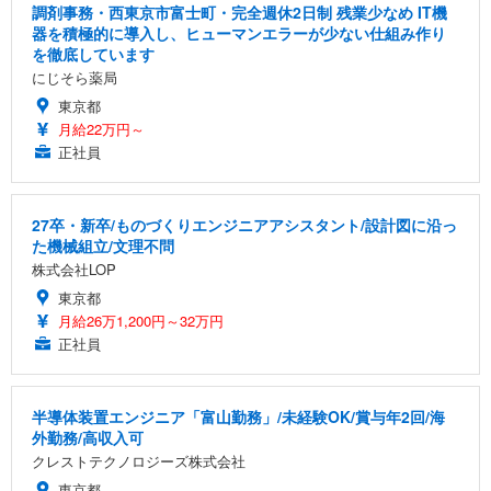
調剤事務・西東京市富士町・完全週休2日制 残業少なめ IT機
器を積極的に導入し、ヒューマンエラーが少ない仕組み作り
を徹底しています
にじそら薬局
東京都
月給22万円～
正社員
27卒・新卒/ものづくりエンジニアアシスタント/設計図に沿っ
た機械組立/文理不問
株式会社LOP
東京都
月給26万1,200円～32万円
正社員
半導体装置エンジニア「富山勤務」/未経験OK/賞与年2回/海
外勤務/高収入可
クレストテクノロジーズ株式会社
東京都