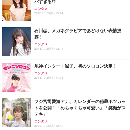
バすぎる!?
エンタメ
2018.10.25(木) 15:14
石川恋、メガネグラビアであどけない表情披
露！
エンタメ
2018.10.25(木) 12:41
尼神インター・誠子、初のソロコン決定！
エンタメ
2018.10.25(木) 14:15
フジ宮司愛海アナ、カレンダーの秘蔵ボツカッ
トを公開！「めちゃくちゃ可愛い」「笑顔がス
テキ」
エンタメ
2018.10.25(木) 12:42