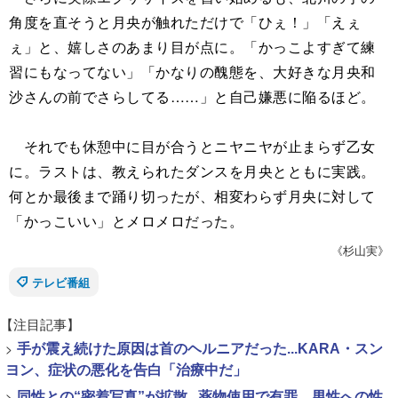
角度を直そうと月央が触れただけで「ひぇ！」「えぇ
ぇ」と、嬉しさのあまり目が点に。「かっこよすぎて練
習にもなってない」「かなりの醜態を、大好きな月央和
沙さんの前でさらしてる……」と自己嫌悪に陥るほど。
それでも休憩中に目が合うとニヤニヤが止まらず乙女
に。ラストは、教えられたダンスを月央とともに実践。
何とか最後まで踊り切ったが、相変わらず月央に対して
「かっこいい」とメロメロだった。
《杉山実》
テレビ番組
【注目記事】
>
手が震え続けた原因は首のヘルニアだった...KARA・スン
ヨン、症状の悪化を告白「治療中だ」
>
同性との“密着写真”が拡散...薬物使用で有罪、男性への性