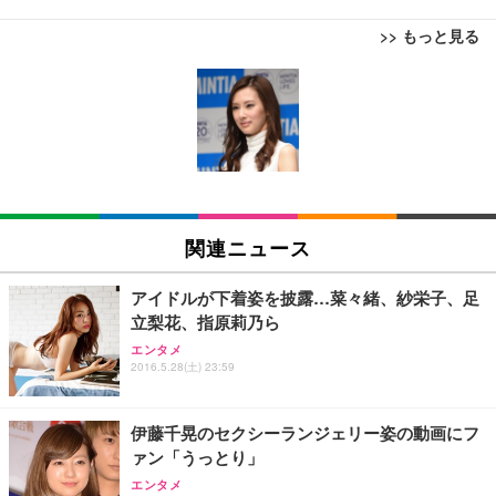
>> もっと見る
[EdoErgo] オフィスチェア 椅子 テレワーク 疲れな
EIZO ビジネス向けプレミアムモニター | FlexScan
Amazonベーシック ペットシーツ 薄型 レギュラー 1
い 跳ね上げ式アームレスト コンパクト 約105度ロッ
EV3240X-WT | 31.5型4K UHD・USB Type-C・ホワ
回使い捨て 無香料 ホワイト 300枚
キング pc 事務椅子 360度回転 座面昇降 強化ナイロ
イト
ン樹脂ベース 通気性メッシュ 在宅ワーク H-WY01
￥3,373
￥5,699
￥105,595
(黒網+黒枠+黒足)
EIZO ビジネス向けプレミアムモニター | FlexScan
SIHOO B100 オフィスチェア／デスクチェア メッシ
Amazonベーシック ペットシーツ 厚型 ワイド 42枚
EV2740X-WT | 27.0型4K UHD・USB Type-C・ホワ
ュチェア 人間工学 疲れない ブラック
x2袋(84枚) ホワイト(吸収面:ライトブルー)
関連ニュース
イト
￥27,999
￥3,234
￥109,572
アイドルが下着姿を披露…菜々緒、紗栄子、足
立梨花、指原莉乃ら
Sezlife オフィスチェア デスクチェア 疲れない テレ
【純正品】27"ゲーミングモニター DualSense 充電
ネオ・ルーライフ ネオ・オムツ L 中型犬用 26枚入
エンタメ
ワーク チェア 強化バックレスト 30度ロッキング機
2016.5.28(土) 23:59
フック付き（CFI-ZDM1J）
り 単品
能 人間工学 椅子 腰サポート 90度跳ね上げ式アーム
レスト 3Dヘッドレスト ハンガー付き 高反発クッシ
￥49,979
￥1,800
￥7,680
ョン PCチェア 通気性メッシュ ゲーミング/勉強/事
伊藤千晃のセクシーランジェリー姿の動画にフ
務用 おしゃれ パソコンチェア (ブラック)
ァン「うっとり」
Sezlife オフィスチェア デスクチェア 疲れない テレ
【整備済み品】Dell E2724HS 27インチ 液晶モニタ
Smart Basic(スマートベーシック) 【Amazon.co.jp
エンタメ
ワーク チェア 強化バックレスト 30度ロッキング機
ー フルHD（1920×1080）VA 非光沢 HDMI/DisplayP
限定】 Smart Basic アイリスオーヤマ ペットシーツ