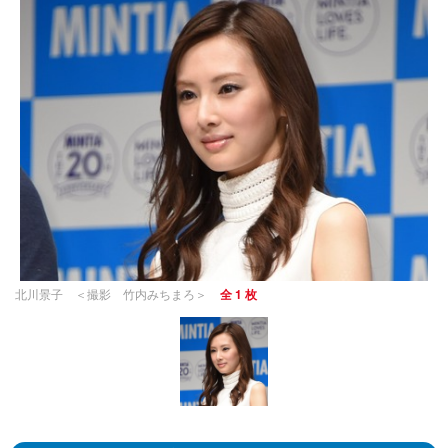
北川景子 ＜撮影 竹内みちまろ＞
全 1 枚