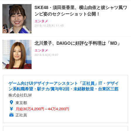
SKE48・須田亜香里、横山由依と彼シャツ風ワ
ンピ姿のセクシーショット公開！
エンタメ
2018.10.25(木) 11:45
北川景子、DAIGOに好評な手料理は「MD」
エンタメ
2018.9.4(火) 8:07
ゲーム向けUIデザイナーアシスタント「正社員」IT・デザイ
ン系転職希望・駅チカ/賞与年2回・未経験歓迎・台東区三筋
株式会社ELM
東京都
月給30万4,200円～44万4,200円
正社員