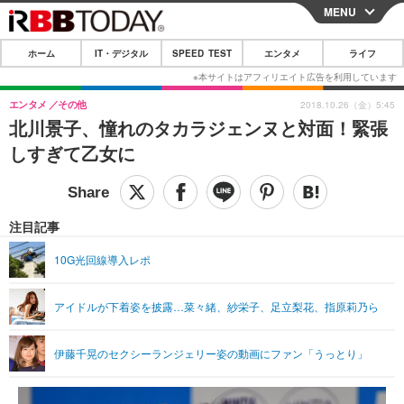
MENU
CLOSE
ホーム
IT・デジタル
SPEED TEST
エンタメ
ライフ
ホーム
IT・デジタル
エンタメ
その他
2018.10.26（金）5:45
北川景子、憧れのタカラジェンヌと対面！緊張
IT・デジタルTOP
スマートフォン
SPEED TEST
しすぎて乙女に
ネタ
ガジェット・ツール
エンタメ
ショッピング
その他
エンタメTOP
映画・ドラマ
ライフ
注目記事
韓流・K-POP
韓国・芸能
ライフTOP
グルメ
リリース一覧
10G光回線導入レポ
音楽
スポーツ
ペット
ショッピング
プッシュ通知の停止方法
アイドルが下着姿を披露…菜々緒、紗栄子、足立梨花、指原莉乃ら
グラビア
ブログ
その他
ショッピング
その他
伊藤千晃のセクシーランジェリー姿の動画にファン「うっとり」