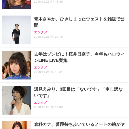
2018.10.25(木) 18:36
能 人間工学 椅子 腰サポート 90度跳ね上げ式アーム
ort/VGA スピーカー内蔵 高さ調整 スイベル VESA対
超厚型 お徳用 ワイド 100枚入 (x 1) (ケース販売)
レスト 3Dヘッドレスト ハンガー付き 高反発クッシ
応 ComfortView ビジネス向け
￥7,680
￥15,800
￥3,670
ョン PCチェア 通気性メッシュ ゲーミング/勉強/事
青木さやか、ひきしまったウェストを雑誌で公
務用 おしゃれ パソコンチェア (ホワイト)
開
ANDWINT オフィスチェア デスクチェア 肘なし メ
【MiniLED/24.5inch/280Hz/FHD】GRAPHT THE S
アイリスオーヤマ ペットシーツ 超厚型 お徳用 レギ
ッシュ 通気性 ランバーサポート付き 腰サポート ガ
HOOTER Gaming Monitor 24” Essential ゲーミン
エンタメ
ュラー 200枚入【Amazon.co.jp限定】
ス圧無段階昇降 360度回転 キャスター付き コンパク
グモニター QD 24.5インチ 1ms FHD 量子ドット 残
2018.10.25(木) 20:19
ト 幅52×奥行58.5×高さ84～96cm テレワーク 在宅
像低減 (3年保証 | 輝点保証 | 日本メーカー)
￥3,731
￥4,139
￥34,980
勤務 ブラック
去年はゾンビに！桜井日奈子、今年もハロウィ
ンLINE LIVE実施
エンタメ
2018.10.25(木) 19:34
辺見えみり、3回目は「ないです」「申し訳な
いです」
エンタメ
2018.10.25(木) 14:39
倉科カナ、普段持ち歩いているノートの絵がヤ