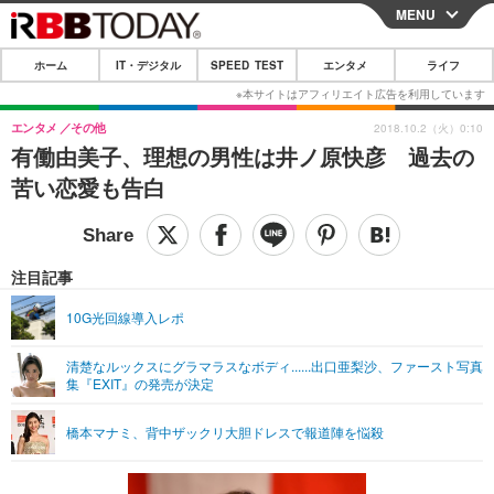
MENU
CLOSE
ホーム
IT・デジタル
SPEED TEST
エンタメ
ライフ
ホーム
IT・デジタル
エンタメ
その他
2018.10.2（火）0:10
有働由美子、理想の男性は井ノ原快彦 過去の
IT・デジタルTOP
スマートフォン
SPEED TEST
苦い恋愛も告白
ネタ
ガジェット・ツール
エンタメ
ショッピング
その他
エンタメTOP
映画・ドラマ
ライフ
注目記事
韓流・K-POP
韓国・芸能
ライフTOP
グルメ
リリース一覧
10G光回線導入レポ
音楽
スポーツ
ペット
ショッピング
プッシュ通知の停止方法
清楚なルックスにグラマラスなボディ......出口亜梨沙、ファースト写真
集『EXIT』の発売が決定
グラビア
ブログ
その他
ショッピング
その他
橋本マナミ、背中ザックリ大胆ドレスで報道陣を悩殺