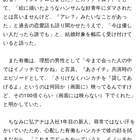
て、「絵に描いたようなハンサムな好青年にダマされた
とは言いませんけど、『アレ？』みたいなことがあっ
た」と過去の恋愛話も語り聞かせたうえで、「今は優し
い人だったら誰でも」と、結婚対象を幅広く受け付けて
いると語った。
また有働は、理想の男性として「今まで会った人の中
ではイノッチですかね」と言及。『あさイチ』共演時の
エピソードとして、「さりげなくハンカチを『貸してあ
げるよ』というのは何回か（画面に）映ってるんですけ
ど、その100倍ぐらい（画面には映らない）下でくれた」
と明かしていた。
ちなみに弘アナは入社1年目の新人。尋常ではない汗を
かいていたため、心配した有働もハンカチで彼の顔を拭
きながら、「これまでどっちかっていうと、イノッチか