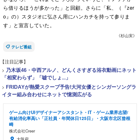
ら借りるほうが多かった」と回顧。さらに「私、（『zer
o』の）スタジオに弘さん用にハンカチを持って参りま
す」と宣言していた。
《杉山実》
テレビ番組
【注目記事】
>
乃木坂46・中西アルノ、どんくさすぎる浴衣動画にネット
「相変わらず」「嘘でしょ...」
>
FRIDAYが熱愛スクープ予告!大河女優とシンガーソングラ
イター組み合わせにネットで憶測広がる
ゲーム向けUIデザイナーアシスタント・IT・ゲーム業界志望/
有給消化率高い「正社員・年間休日125日」・大阪市北区曾根
崎
株式会社Creer
大阪府