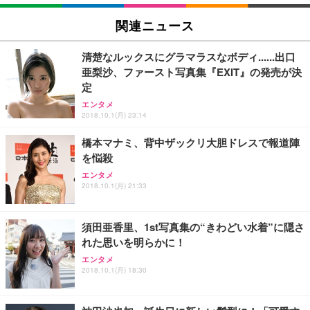
EIZO ビジネス向けプレミアムモニター | FlexScan
SIHOO B100 オフィスチェア／デスクチェア メッシ
Amazonベーシック ペットシーツ 厚型 ワイド 42枚
EV2740X-WT | 27.0型4K UHD・USB Type-C・ホワ
ュチェア 人間工学 疲れない ブラック
x2袋(84枚) ホワイト(吸収面:ライトブルー)
関連ニュース
イト
￥27,999
￥3,234
￥109,572
清楚なルックスにグラマラスなボディ......出口
亜梨沙、ファースト写真集『EXIT』の発売が決
Sezlife オフィスチェア デスクチェア 疲れない テレ
定
【純正品】27"ゲーミングモニター DualSense 充電
ネオ・ルーライフ ネオ・オムツ L 中型犬用 26枚入
ワーク チェア 強化バックレスト 30度ロッキング機
フック付き（CFI-ZDM1J）
り 単品
エンタメ
能 人間工学 椅子 腰サポート 90度跳ね上げ式アーム
2018.10.1(月) 23:14
レスト 3Dヘッドレスト ハンガー付き 高反発クッシ
￥49,979
￥1,800
￥7,680
ョン PCチェア 通気性メッシュ ゲーミング/勉強/事
橋本マナミ、背中ザックリ大胆ドレスで報道陣
務用 おしゃれ パソコンチェア (ブラック)
を悩殺
Sezlife オフィスチェア デスクチェア 疲れない テレ
【整備済み品】Dell E2724HS 27インチ 液晶モニタ
Smart Basic(スマートベーシック) 【Amazon.co.jp
エンタメ
ワーク チェア 強化バックレスト 30度ロッキング機
ー フルHD（1920×1080）VA 非光沢 HDMI/DisplayP
限定】 Smart Basic アイリスオーヤマ ペットシーツ
2018.10.1(月) 21:33
能 人間工学 椅子 腰サポート 90度跳ね上げ式アーム
ort/VGA スピーカー内蔵 高さ調整 スイベル VESA対
超厚型 お徳用 ワイド 100枚入 (x 1) (ケース販売)
レスト 3Dヘッドレスト ハンガー付き 高反発クッシ
応 ComfortView ビジネス向け
￥7,680
￥15,800
￥3,670
ョン PCチェア 通気性メッシュ ゲーミング/勉強/事
須田亜香里、1st写真集の“きわどい水着”に隠さ
務用 おしゃれ パソコンチェア (ホワイト)
れた思いを明らかに！
ANDWINT オフィスチェア デスクチェア 肘なし メ
【MiniLED/24.5inch/280Hz/FHD】GRAPHT THE S
アイリスオーヤマ ペットシーツ 超厚型 お徳用 レギ
ッシュ 通気性 ランバーサポート付き 腰サポート ガ
HOOTER Gaming Monitor 24” Essential ゲーミン
エンタメ
ュラー 200枚入【Amazon.co.jp限定】
ス圧無段階昇降 360度回転 キャスター付き コンパク
グモニター QD 24.5インチ 1ms FHD 量子ドット 残
2018.10.1(月) 18:30
ト 幅52×奥行58.5×高さ84～96cm テレワーク 在宅
像低減 (3年保証 | 輝点保証 | 日本メーカー)
￥3,731
￥4,139
￥34,980
勤務 ブラック