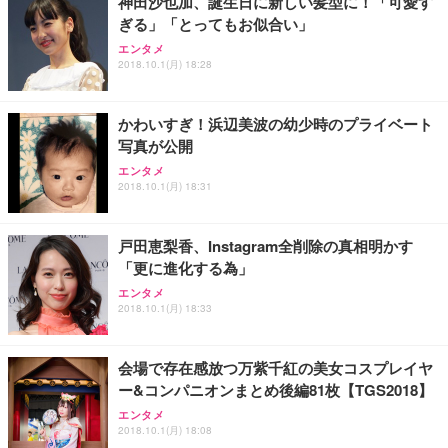
神田沙也加、誕生日に新しい髪型に！「可愛す
ぎる」「とってもお似合い」
エンタメ
2018.10.1(月) 18:28
かわいすぎ！浜辺美波の幼少時のプライベート
写真が公開
エンタメ
2018.10.1(月) 18:31
戸田恵梨香、Instagram全削除の真相明かす
「更に進化する為」
エンタメ
2018.10.1(月) 18:33
会場で存在感放つ万紫千紅の美女コスプレイヤ
ー&コンパニオンまとめ後編81枚【TGS2018】
エンタメ
2018.10.1(月) 18:08