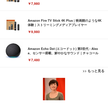
￥7,980
Amazon Fire TV Stick 4K Plus | 映画館のような4K
体験 | ストリーミングメディアプレイヤー
￥9,980
Amazon Echo Dot (エコードット) 第5世代 - Alex
a、センサー搭載、鮮やかなサウンド｜チャコール
￥7,480
>> もっと見る
[EdoErgo] オフィスチェア 椅子 テレワーク 疲れな
EIZO ビジネス向けプレミアムモニター | FlexScan
Amazonベーシック ペットシーツ 薄型 レギュラー 1
い 跳ね上げ式アームレスト コンパクト 約105度ロッ
EV3240X-WT | 31.5型4K UHD・USB Type-C・ホワ
回使い捨て 無香料 ホワイト 300枚
キング pc 事務椅子 360度回転 座面昇降 強化ナイロ
イト
ン樹脂ベース 通気性メッシュ 在宅ワーク H-WY01
￥3,373
￥5,699
￥105,595
(黒網+黒枠+黒足)