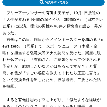
写真をすべて見る
フリーアナウンサーの有働由美子が、10月1日放送の
『人生が変わる1分間の深イイ話 2時間SP』（日本テレ
ビ系）に出演。理想の男性をV6井ノ原快彦と語る一幕が
あった。
有働はこの日、同日からメインキャスターを務める『n
ews zero』（同系）で スポーツニュース（木曜・金
曜）を担当する弘竜太郎アナの訪問を受けた。楽屋に現
れた弘アナは、「有働さん、ご結婚とかって今後される
予定とか、結婚したいなとかはあるんですか？」と質
問。有働が「すごい秘密を教えてくれたら正直に言う」
という交換条件を出したため、彼は過去、二股された話
を披露。
すると有働は思わず立ち上がり、「似たような経験が
ある」「今シンクロしました」とガッチリ握手。そし