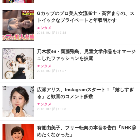
Gカップのプロ美人女流雀士・高宮まりの、ス
トイックなプライベートと年収明かす
エンタメ
2018.10.1(月) 17:38
乃木坂46・齋藤飛鳥、児童文学作品をオマージ
ュしたファッションを披露
エンタメ
2018.10.1(月) 16:27
広瀬アリス、Instagramスタート！「嬉しすぎ
る」と歓喜のコメント多数
エンタメ
2018.10.1(月) 13:25
有働由美子、フリー転向の本音を告白「NHK辞
めたくなかった」