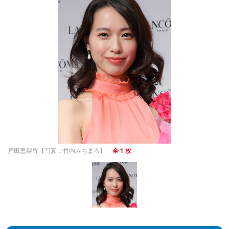
戸田恵梨香【写真：竹内みちまろ】
全 1 枚