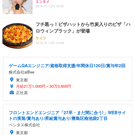
エンタメ
2018.10.1(月) 13:25
フチ黒っ！ピザハットから竹炭入りのピザ「ハ
ロウィンブラック」が登場
ライフ
2018.10.1(月) 12:08
ゲームQAエンジニア/資格取得支援/年間休日120日/賞与年2回
株式会社alBee
東京都
月給21万1,000円～30万3,600円
正社員
フロントエンドエンジニア「27卒・まだ間に合う!」WEBサイ
トの実装/賞与あり/昇給賞与あり/豊島区南池袋2丁目
ベンタス株式会社
東京都