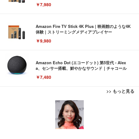
￥7,980
Amazon Fire TV Stick 4K Plus | 映画館のような4K
体験 | ストリーミングメディアプレイヤー
￥9,980
Amazon Echo Dot (エコードット) 第5世代 - Alex
a、センサー搭載、鮮やかなサウンド｜チャコール
￥7,480
>> もっと見る
[EdoErgo] オフィスチェア 椅子 テレワーク 疲れな
EIZO ビジネス向けプレミアムモニター | FlexScan
Amazonベーシック ペットシーツ 薄型 レギュラー 1
い 跳ね上げ式アームレスト コンパクト 約105度ロッ
EV3240X-WT | 31.5型4K UHD・USB Type-C・ホワ
回使い捨て 無香料 ホワイト 300枚
キング pc 事務椅子 360度回転 座面昇降 強化ナイロ
イト
ン樹脂ベース 通気性メッシュ 在宅ワーク H-WY01
￥3,373
￥5,699
￥105,595
(黒網+黒枠+黒足)