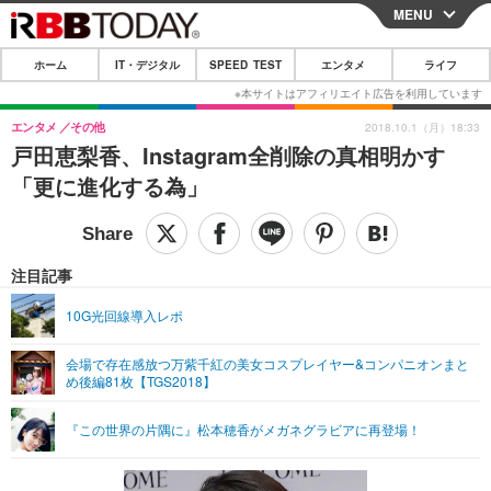
MENU
CLOSE
ホーム
IT・デジタル
SPEED TEST
エンタメ
ライフ
ホーム
IT・デジタル
エンタメ
その他
2018.10.1（月）18:33
戸田恵梨香、Instagram全削除の真相明かす
IT・デジタルTOP
スマートフォン
SPEED TEST
「更に進化する為」
ネタ
ガジェット・ツール
エンタメ
ショッピング
その他
エンタメTOP
映画・ドラマ
ライフ
注目記事
韓流・K-POP
韓国・芸能
ライフTOP
グルメ
リリース一覧
10G光回線導入レポ
音楽
スポーツ
ペット
ショッピング
プッシュ通知の停止方法
会場で存在感放つ万紫千紅の美女コスプレイヤー&コンパニオンまと
め後編81枚【TGS2018】
グラビア
ブログ
その他
ショッピング
その他
『この世界の片隅に』松本穂香がメガネグラビアに再登場！