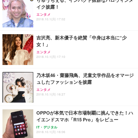
イク披露！
エンタメ
2018.10.1(月) 17:02
吉沢亮、新木優子を絶賛「中身は本当に“少
女！」
エンタメ
2018.10.1(月) 17:10
乃木坂46・齋藤飛鳥、児童文学作品をオマージ
ュしたファッションを披露
エンタメ
2018.10.1(月) 16:27
OPPOが本気で日本市場制覇に挑んできた！ハ
イエンドスマホ「R15 Pro」をレビュー
IT・デジタル
2018.10.1(月) 16:06