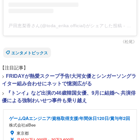
戸田恵梨香さん(@toda_erika.official)がシェアした投稿
-
201
《松尾》
エンタメトピックス
【注目記事】
>
FRIDAYが熱愛スクープ予告!大河女優とシンガーソングラ
イター組み合わせにネットで憶測広がる
>
『トンイ』など出演の46歳韓国女優、9月に結婚へ 共演俳
優による強制わいせつ事件も乗り越え
ゲームQAエンジニア/資格取得支援/年間休日120日/賞与年2回
株式会社alBee
東京都
月給21万1,000円～30万3,600円