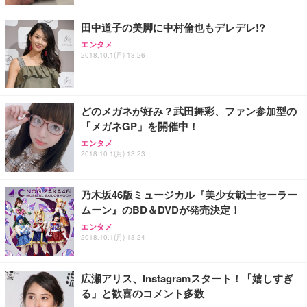
田中道子の美脚に中村倫也もデレデレ!?
エンタメ
2018.10.1(月) 13:26
どのメガネが好み？武田舞彩、ファン参加型の
「メガネGP」を開催中！
エンタメ
2018.10.1(月) 13:23
乃木坂46版ミュージカル『美少女戦士セーラー
ムーン』のBD＆DVDが発売決定！
エンタメ
2018.10.1(月) 13:24
広瀬アリス、Instagramスタート！「嬉しすぎ
る」と歓喜のコメント多数