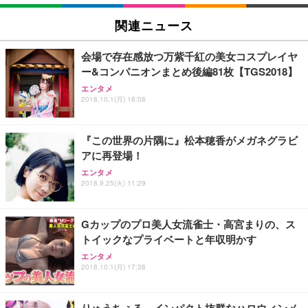
EIZO ビジネス向けプレミアムモニター | FlexScan
SIHOO B100 オフィスチェア／デスクチェア メッシ
Amazonベーシック ペットシーツ 厚型 ワイド 42枚
EV2740X-WT | 27.0型4K UHD・USB Type-C・ホワ
ュチェア 人間工学 疲れない ブラック
x2袋(84枚) ホワイト(吸収面:ライトブルー)
関連ニュース
イト
￥27,999
￥3,234
￥109,572
会場で存在感放つ万紫千紅の美女コスプレイヤ
ー&コンパニオンまとめ後編81枚【TGS2018】
Sezlife オフィスチェア デスクチェア 疲れない テレ
【純正品】27"ゲーミングモニター DualSense 充電
ネオ・ルーライフ ネオ・オムツ L 中型犬用 26枚入
エンタメ
ワーク チェア 強化バックレスト 30度ロッキング機
2018.10.1(月) 18:08
フック付き（CFI-ZDM1J）
り 単品
能 人間工学 椅子 腰サポート 90度跳ね上げ式アーム
レスト 3Dヘッドレスト ハンガー付き 高反発クッシ
￥49,979
￥1,800
￥7,680
ョン PCチェア 通気性メッシュ ゲーミング/勉強/事
『この世界の片隅に』松本穂香がメガネグラビ
務用 おしゃれ パソコンチェア (ブラック)
アに再登場！
Sezlife オフィスチェア デスクチェア 疲れない テレ
【整備済み品】Dell E2724HS 27インチ 液晶モニタ
Smart Basic(スマートベーシック) 【Amazon.co.jp
エンタメ
ワーク チェア 強化バックレスト 30度ロッキング機
ー フルHD（1920×1080）VA 非光沢 HDMI/DisplayP
限定】 Smart Basic アイリスオーヤマ ペットシーツ
2018.9.25(火) 11:29
能 人間工学 椅子 腰サポート 90度跳ね上げ式アーム
ort/VGA スピーカー内蔵 高さ調整 スイベル VESA対
超厚型 お徳用 ワイド 100枚入 (x 1) (ケース販売)
レスト 3Dヘッドレスト ハンガー付き 高反発クッシ
応 ComfortView ビジネス向け
￥7,680
￥15,800
￥3,670
ョン PCチェア 通気性メッシュ ゲーミング/勉強/事
Gカップのプロ美人女流雀士・高宮まりの、ス
務用 おしゃれ パソコンチェア (ホワイト)
トイックなプライベートと年収明かす
ANDWINT オフィスチェア デスクチェア 肘なし メ
【MiniLED/24.5inch/280Hz/FHD】GRAPHT THE S
アイリスオーヤマ ペットシーツ 超厚型 お徳用 レギ
ッシュ 通気性 ランバーサポート付き 腰サポート ガ
HOOTER Gaming Monitor 24” Essential ゲーミン
エンタメ
ュラー 200枚入【Amazon.co.jp限定】
ス圧無段階昇降 360度回転 キャスター付き コンパク
グモニター QD 24.5インチ 1ms FHD 量子ドット 残
2018.10.1(月) 17:38
ト 幅52×奥行58.5×高さ84～96cm テレワーク 在宅
像低減 (3年保証 | 輝点保証 | 日本メーカー)
￥3,731
￥4,139
￥34,980
勤務 ブラック
りゅうちぇる、インパクト抜群なハロウィンメ