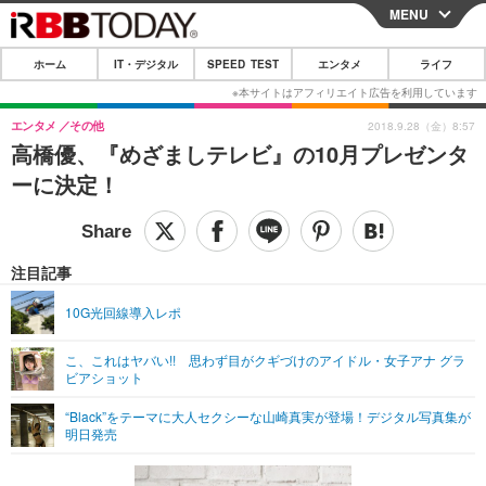
MENU
CLOSE
ホーム
IT・デジタル
SPEED TEST
エンタメ
ライフ
ホーム
IT・デジタル
エンタメ
その他
2018.9.28（金）8:57
高橋優、『めざましテレビ』の10月プレゼンタ
IT・デジタルTOP
スマートフォン
SPEED TEST
ーに決定！
ネタ
ガジェット・ツール
エンタメ
ショッピング
その他
エンタメTOP
映画・ドラマ
ライフ
注目記事
韓流・K-POP
韓国・芸能
ライフTOP
グルメ
リリース一覧
10G光回線導入レポ
音楽
スポーツ
ペット
ショッピング
プッシュ通知の停止方法
こ、これはヤバい!! 思わず目がクギづけのアイドル・女子アナ グラ
ビアショット
グラビア
ブログ
その他
“Black”をテーマに大人セクシーな山崎真実が登場！デジタル写真集が
ショッピング
その他
明日発売