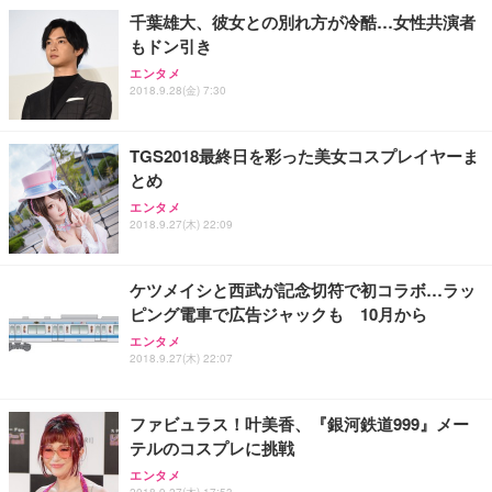
千葉雄大、彼女との別れ方が冷酷…女性共演者
もドン引き
エンタメ
2018.9.28(金) 7:30
TGS2018最終日を彩った美女コスプレイヤーま
とめ
エンタメ
2018.9.27(木) 22:09
ケツメイシと西武が記念切符で初コラボ…ラッ
ピング電車で広告ジャックも 10月から
エンタメ
2018.9.27(木) 22:07
ファビュラス！叶美香、『銀河鉄道999』メー
テルのコスプレに挑戦
エンタメ
2018.9.27(木) 17:53