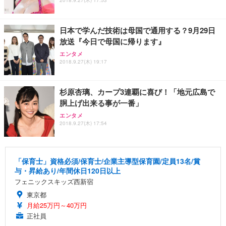
日本で学んだ技術は母国で通用する？9月29日
放送『今日で母国に帰ります』
エンタメ
2018.9.27(木) 19:17
杉原杏璃、カープ3連覇に喜び！「地元広島で
胴上げ出来る事が一番」
エンタメ
2018.9.27(木) 17:54
「保育士」資格必須/保育士/企業主導型保育園/定員13名/賞
与・昇給あり/年間休日120日以上
フェニックスキッズ西新宿
東京都
月給25万円～40万円
正社員