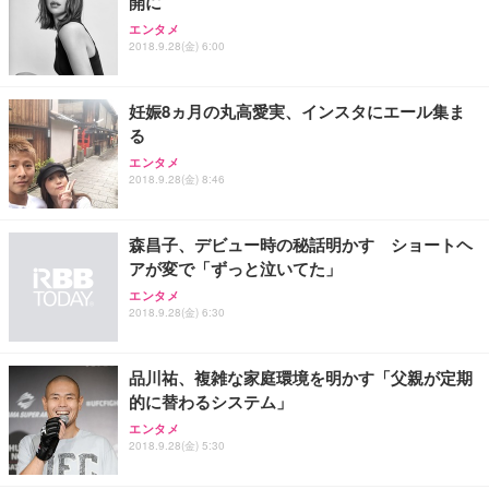
開に
ANDWINT オフィスチェア デスクチェア 肘なし メ
【MiniLED/24.5inch/280Hz/FHD】GRAPHT THE S
アイリスオーヤマ ペットシーツ 超厚型 お徳用 レギ
ッシュ 通気性 ランバーサポート付き 腰サポート ガ
HOOTER Gaming Monitor 24” Essential ゲーミン
エンタメ
ュラー 200枚入【Amazon.co.jp限定】
ス圧無段階昇降 360度回転 キャスター付き コンパク
グモニター QD 24.5インチ 1ms FHD 量子ドット 残
2018.9.28(金) 6:00
ト 幅52×奥行58.5×高さ84～96cm テレワーク 在宅
像低減 (3年保証 | 輝点保証 | 日本メーカー)
￥3,731
￥4,139
￥34,980
勤務 ブラック
妊娠8ヵ月の丸高愛実、インスタにエール集ま
る
エンタメ
2018.9.28(金) 8:46
森昌子、デビュー時の秘話明かす ショートヘ
アが変で「ずっと泣いてた」
エンタメ
2018.9.28(金) 6:30
品川祐、複雑な家庭環境を明かす「父親が定期
的に替わるシステム」
エンタメ
2018.9.28(金) 5:30