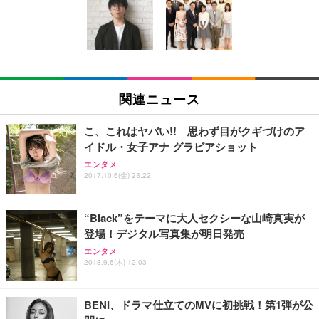
い 跳ね上げ式アームレスト コンパクト 約105度ロッ
EV3240X-WT | 31.5型4K UHD・USB Type-C・ホワ
回使い捨て 無香料 ホワイト 300枚
キング pc 事務椅子 360度回転 座面昇降 強化ナイロ
イト
ン樹脂ベース 通気性メッシュ 在宅ワーク H-WY01
￥3,373
￥5,699
￥105,595
(黒網+黒枠+黒足)
EIZO ビジネス向けプレミアムモニター | FlexScan
SIHOO B100 オフィスチェア／デスクチェア メッシ
Amazonベーシック ペットシーツ 厚型 ワイド 42枚
EV2740X-WT | 27.0型4K UHD・USB Type-C・ホワ
ュチェア 人間工学 疲れない ブラック
x2袋(84枚) ホワイト(吸収面:ライトブルー)
関連ニュース
イト
￥27,999
￥3,234
￥109,572
こ、これはヤバい!! 思わず目がクギづけのア
イドル・女子アナ グラビアショット
Sezlife オフィスチェア デスクチェア 疲れない テレ
【純正品】27"ゲーミングモニター DualSense 充電
ネオ・ルーライフ ネオ・オムツ L 中型犬用 26枚入
エンタメ
ワーク チェア 強化バックレスト 30度ロッキング機
2017.10.6(金) 23:22
フック付き（CFI-ZDM1J）
り 単品
能 人間工学 椅子 腰サポート 90度跳ね上げ式アーム
レスト 3Dヘッドレスト ハンガー付き 高反発クッシ
￥49,979
￥1,800
￥7,680
ョン PCチェア 通気性メッシュ ゲーミング/勉強/事
“Black”をテーマに大人セクシーな山崎真実が
務用 おしゃれ パソコンチェア (ブラック)
登場！デジタル写真集が明日発売
Sezlife オフィスチェア デスクチェア 疲れない テレ
【整備済み品】Dell E2724HS 27インチ 液晶モニタ
Smart Basic(スマートベーシック) 【Amazon.co.jp
エンタメ
ワーク チェア 強化バックレスト 30度ロッキング機
ー フルHD（1920×1080）VA 非光沢 HDMI/DisplayP
限定】 Smart Basic アイリスオーヤマ ペットシーツ
2018.9.6(木) 12:03
能 人間工学 椅子 腰サポート 90度跳ね上げ式アーム
ort/VGA スピーカー内蔵 高さ調整 スイベル VESA対
超厚型 お徳用 ワイド 100枚入 (x 1) (ケース販売)
レスト 3Dヘッドレスト ハンガー付き 高反発クッシ
応 ComfortView ビジネス向け
￥7,680
￥15,800
￥3,670
ョン PCチェア 通気性メッシュ ゲーミング/勉強/事
BENI、ドラマ仕立てのMVに初挑戦！第1弾が公
務用 おしゃれ パソコンチェア (ホワイト)