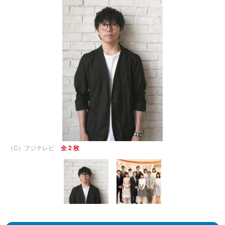
（C）フジテレビ
全 2 枚