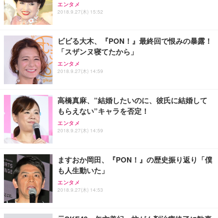
エンタメ
2018.9.27(木) 15:52
ビビる大木、『PON！』最終回で恨みの暴露！
「スザンヌ寝てたから」
エンタメ
2018.9.27(木) 14:59
高橋真麻、”結婚したいのに、彼氏に結婚して
もらえない”キャラを否定！
エンタメ
2018.9.27(木) 14:59
ますおか岡田、『PON！』の歴史振り返り「僕
も人生動いた」
エンタメ
2018.9.27(木) 14:53