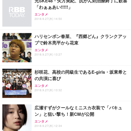
元SKE48・矢方美紀、抗がん剤治療終了に歓喜
「わぁぁあい!!!!!」
エンタメ
2018.9.27(木) 14:50
ハリセンボン春菜、『西郷どん』クランクアッ
プで鈴木亮平から花束
エンタメ
2018.9.27(木) 13:27
杉咲花、高校の同級生であるE-girls・坂東希と
の共演に喜び
エンタメ
2018.9.27(木) 13:32
広瀬すずがクールなミニスカ衣装で「バキュ
ン」と狙い撃ち！新CMが公開
エンタメ
2018.9.27(木) 12:34