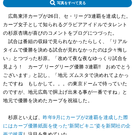
写真をすべて見る
広島東洋カープが26日、セ・リーグ3連覇を達成した。
カープ女子として知られるグラビアアイドルでタレント
の杉原杏璃が喜びのコメントをブログにつづった。
試合は番組の収録で見られなかったらしく、「リアル
タイムで優勝を決める試合が見れなかったのは少々悔し
い」とつづった杉原。「改めて夜な夜なゆっくり試合を
見よう！ カープ リーグリーグ優勝 3連覇!! おめでとう
ございます」と記し、「地元 ズムスタで決めれてよかっ
たですね もしかして。。。の東京ドームで待っていた
のですが、地元広島で胴上げ出来る事が一番ですね」と
地元で優勝を決めたカープを祝福した。
杉原といえば、
昨年9月にカープが2連覇を達成した際
にはカープ優勝紙面を使った“新聞ビキニ”姿を新聞社の企
画で披露
し注目を集めていた。