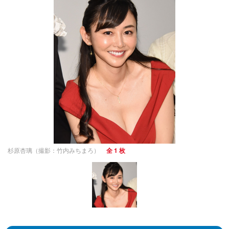
杉原杏璃（撮影：竹内みちまろ）
全 1 枚