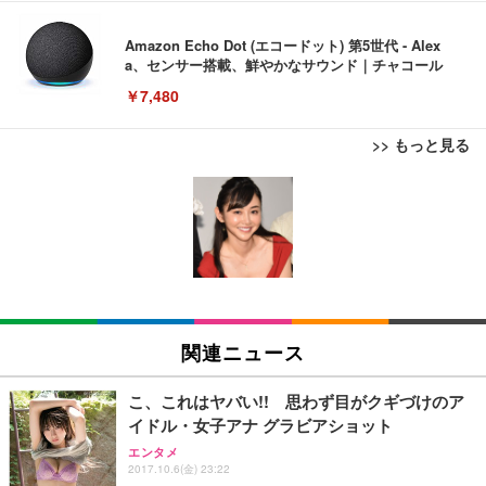
Amazon Echo Dot (エコードット) 第5世代 - Alex
a、センサー搭載、鮮やかなサウンド｜チャコール
￥7,480
>> もっと見る
[EdoErgo] オフィスチェア 椅子 テレワーク 疲れな
EIZO ビジネス向けプレミアムモニター | FlexScan
Amazonベーシック ペットシーツ 薄型 レギュラー 1
い 跳ね上げ式アームレスト コンパクト 約105度ロッ
EV3240X-WT | 31.5型4K UHD・USB Type-C・ホワ
回使い捨て 無香料 ホワイト 300枚
キング pc 事務椅子 360度回転 座面昇降 強化ナイロ
イト
ン樹脂ベース 通気性メッシュ 在宅ワーク H-WY01
￥3,373
￥5,699
￥105,595
(黒網+黒枠+黒足)
EIZO ビジネス向けプレミアムモニター | FlexScan
SIHOO B100 オフィスチェア／デスクチェア メッシ
Amazonベーシック ペットシーツ 厚型 ワイド 42枚
EV2740X-WT | 27.0型4K UHD・USB Type-C・ホワ
ュチェア 人間工学 疲れない ブラック
x2袋(84枚) ホワイト(吸収面:ライトブルー)
関連ニュース
イト
￥27,999
￥3,234
￥109,572
こ、これはヤバい!! 思わず目がクギづけのア
イドル・女子アナ グラビアショット
Sezlife オフィスチェア デスクチェア 疲れない テレ
【純正品】27"ゲーミングモニター DualSense 充電
ネオ・ルーライフ ネオ・オムツ L 中型犬用 26枚入
エンタメ
ワーク チェア 強化バックレスト 30度ロッキング機
2017.10.6(金) 23:22
フック付き（CFI-ZDM1J）
り 単品
能 人間工学 椅子 腰サポート 90度跳ね上げ式アーム