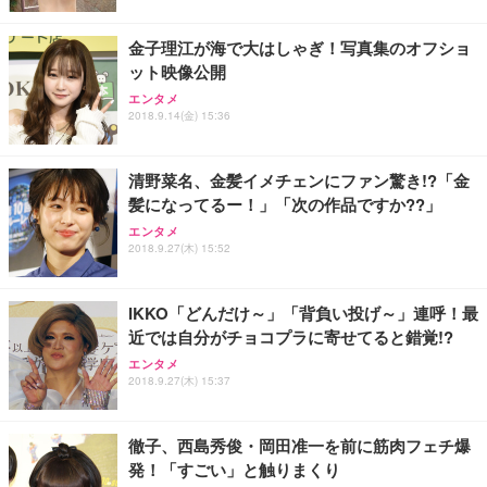
レスト 3Dヘッドレスト ハンガー付き 高反発クッシ
￥49,979
￥1,800
￥7,680
ョン PCチェア 通気性メッシュ ゲーミング/勉強/事
金子理江が海で大はしゃぎ！写真集のオフショ
務用 おしゃれ パソコンチェア (ブラック)
ット映像公開
Sezlife オフィスチェア デスクチェア 疲れない テレ
【整備済み品】Dell E2724HS 27インチ 液晶モニタ
Smart Basic(スマートベーシック) 【Amazon.co.jp
エンタメ
ワーク チェア 強化バックレスト 30度ロッキング機
ー フルHD（1920×1080）VA 非光沢 HDMI/DisplayP
限定】 Smart Basic アイリスオーヤマ ペットシーツ
2018.9.14(金) 15:36
能 人間工学 椅子 腰サポート 90度跳ね上げ式アーム
ort/VGA スピーカー内蔵 高さ調整 スイベル VESA対
超厚型 お徳用 ワイド 100枚入 (x 1) (ケース販売)
レスト 3Dヘッドレスト ハンガー付き 高反発クッシ
応 ComfortView ビジネス向け
￥7,680
￥15,800
￥3,670
ョン PCチェア 通気性メッシュ ゲーミング/勉強/事
清野菜名、金髪イメチェンにファン驚き!?「金
務用 おしゃれ パソコンチェア (ホワイト)
髪になってるー！」「次の作品ですか??」
ANDWINT オフィスチェア デスクチェア 肘なし メ
【MiniLED/24.5inch/280Hz/FHD】GRAPHT THE S
アイリスオーヤマ ペットシーツ 超厚型 お徳用 レギ
ッシュ 通気性 ランバーサポート付き 腰サポート ガ
HOOTER Gaming Monitor 24” Essential ゲーミン
エンタメ
ュラー 200枚入【Amazon.co.jp限定】
ス圧無段階昇降 360度回転 キャスター付き コンパク
グモニター QD 24.5インチ 1ms FHD 量子ドット 残
2018.9.27(木) 15:52
ト 幅52×奥行58.5×高さ84～96cm テレワーク 在宅
像低減 (3年保証 | 輝点保証 | 日本メーカー)
￥3,731
￥4,139
￥34,980
勤務 ブラック
IKKO「どんだけ～」「背負い投げ～」連呼！最
近では自分がチョコプラに寄せてると錯覚!?
エンタメ
2018.9.27(木) 15:37
徹子、西島秀俊・岡田准一を前に筋肉フェチ爆
発！「すごい」と触りまくり