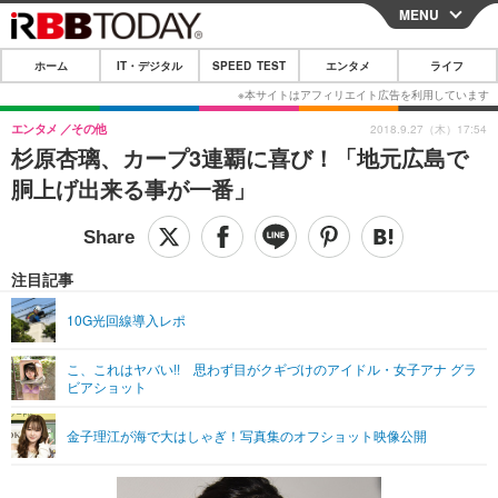
MENU
CLOSE
ホーム
IT・デジタル
SPEED TEST
エンタメ
ライフ
ホーム
IT・デジタル
エンタメ
その他
2018.9.27（木）17:54
杉原杏璃、カープ3連覇に喜び！「地元広島で
IT・デジタルTOP
スマートフォン
SPEED TEST
胴上げ出来る事が一番」
ネタ
ガジェット・ツール
エンタメ
ショッピング
その他
エンタメTOP
映画・ドラマ
ライフ
注目記事
韓流・K-POP
韓国・芸能
ライフTOP
グルメ
リリース一覧
10G光回線導入レポ
音楽
スポーツ
ペット
ショッピング
プッシュ通知の停止方法
こ、これはヤバい!! 思わず目がクギづけのアイドル・女子アナ グラ
ビアショット
グラビア
ブログ
その他
ショッピング
その他
金子理江が海で大はしゃぎ！写真集のオフショット映像公開