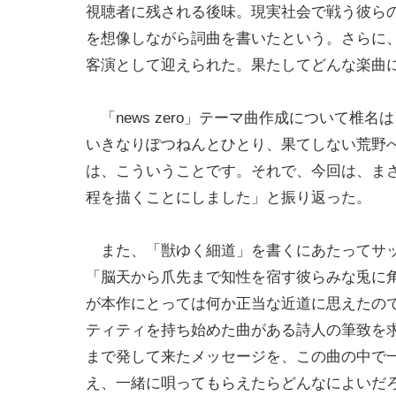
視聴者に残される後味。現実社会で戦う彼ら
を想像しながら詞曲を書いたという。さらに
客演として迎えられた。果たしてどんな楽曲に
「news zero」テーマ曲作成について椎
いきなりぽつねんとひとり、果てしない荒野
は、こういうことです。それで、今回は、ま
程を描くことにしました」と振り返った。
また、「獣ゆく細道」を書くにあたってサッ
「脳天から爪先まで知性を宿す彼らみな兎に
が本作にとっては何か正当な近道に思えたの
ティティを持ち始めた曲がある詩人の筆致を
まで発して来たメッセージを、この曲の中で
え、一緒に唄ってもらえたらどんなによいだ