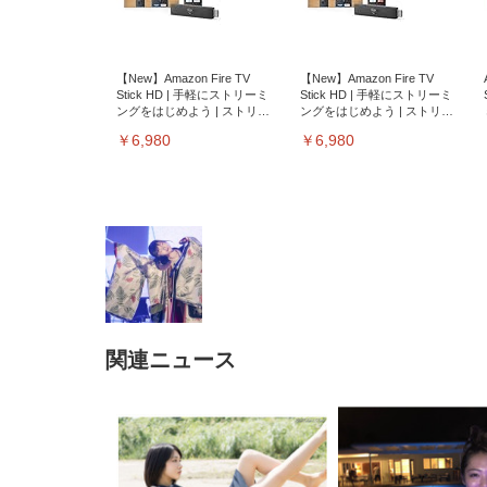
【New】Amazon Fire TV
【New】Amazon Fire TV
Stick HD | 手軽にストリーミ
Stick HD | 手軽にストリーミ
ングをはじめよう | ストリー
ングをはじめよう | ストリー
ミングメディアプレイヤー
ミングメディアプレイヤー
￥6,980
￥6,980
関連ニュース
EIZO ビジネス向けプレミア
EIZO ビジネス向けプレミア
【純
[EdoErgo] オフィスチェア 椅
Amazonベーシック ペットシ
SIHOO B100 オフィスチェア
Amazonベーシック ペットシ
ムモニター | FlexScan
ムモニター | FlexScan
ニタ
子 テレワーク 疲れない 跳ね
ーツ 薄型 レギュラー 1回使い
／デスクチェア メッシュチェ
ーツ 厚型 ワイド 42枚x2袋(84
EV3240X-WT | 31.5型4K
EV2740X-WT | 27.0型4K
ク付
上げ式アームレスト コンパク
捨て 無香料 ホワイト 300枚
ア 人間工学 疲れない ブラッ
枚) ホワイト(吸収面:ライトブ
UHD・USB Type-C・ホワイ
UHD・USB Type-C・ホワイ
ト 約105度ロッキング pc 事務
￥105,595
￥109,572
ク
ルー)
￥4
ト
ト
￥5,699
￥3,373
￥27,999
￥3,234
椅子 360度回転 座面昇降 強化
ナイロン樹脂ベース 通気性メ