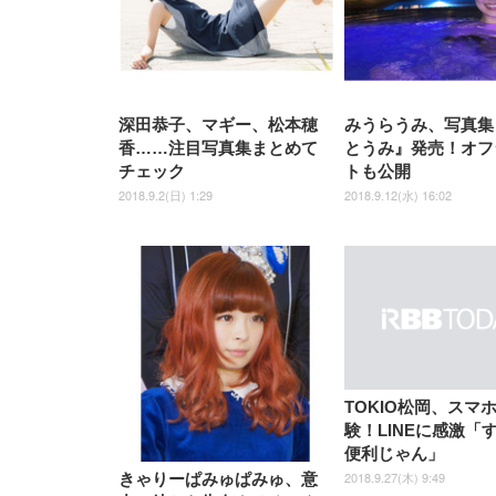
ッシュ 在宅ワーク H-
WY01(黒網+黒枠+黒足)
深田恭子、マギー、松本穂
みうらうみ、写真集
香……注目写真集まとめて
とうみ』発売！オフ
チェック
トも公開
2018.9.2(日) 1:29
2018.9.12(水) 16:02
TOKIO松岡、スマ
験！LINEに感激「
便利じゃん」
2018.9.27(木) 9:49
きゃりーぱみゅぱみゅ、意