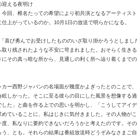
の迎える夜明け
、今回、椎名たっての希望により初共演となるアーティスト
仕上がっているのか。10月1日の放送で明らかになる。
名は「喜び勇んでお受けしたもののいざ取り掛かろうとしまし
へ取り残されたような不安に苛まれました。おそらく生きる
さにその真っ暗な所から、見通しの利く所へ辿り着くまでの
カー西野ジャパンの名場面が幾度かよぎったとのことで、
角眩しかった。そこに至る彼らの目にした風景を想像する過
でした」と曲を作る上での思いを明かし、「こうしてアイデ
求めていることに、私はじきに気付きました。その人物がこ
一度、私なりに要約できないだろうかと考えたのです。その
ろう、とも。それらの結果は番組放送時どうぞみなさまご自