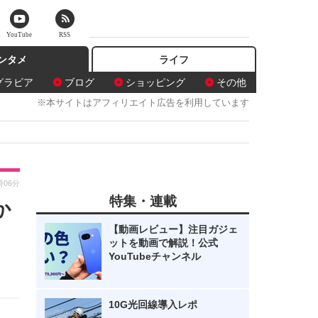
YouTube
RSS
ンタメ
ライフ
グラビア
ブログ
ショッピング
その他
※本サイトはアフィリエイト広告を利用しています
時06分
特集・連載
か
【動画レビュー】注目ガジェ
ットを動画で解説！公式
YouTubeチャンネル
10G光回線導入レポ