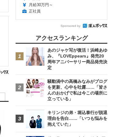
月給30万円～
正社員
Sponsored by
アクセスランキング
あのジャケ写が復活！浜崎あゆ
み、『LOVEppears』発売20
周年アニバーサリー商品発売決
定
騒動渦中の高橋みなみがブログ
を更新、心中を吐露……「皆さ
んのおかげで私は今この場所に
立っている」
キリンジの弟・堀込泰行が脱退
理由を告白……「いつも悩みを
抱えていた」