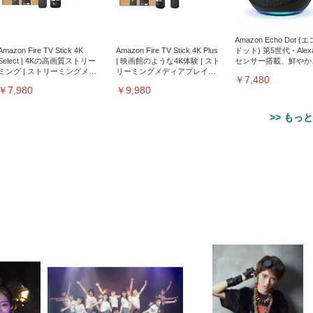
Amazon Echo Dot (
Amazon Fire TV Stick 4K
Amazon Fire TV Stick 4K Plus
ドット) 第5世代 - Ale
Select | 4Kの高画質ストリー
| 映画館のような4K体験 | スト
センサー搭載、鮮やか
ミング | ストリーミングメデ
リーミングメディアプレイヤ
サウンド｜チャコール
￥7,480
ィアプレイヤー
ー
￥7,980
￥9,980
>> もっ
【整備済み品】Dell
【MiniLED/24.5inch/280Hz/
正品】27"ゲーミングモ
ANDWINT オフィスチ
アイリスオーヤマ ペ
Sezlife オフィスチェア デスク
ネオ・ルーライフ ネオ・オム
E2724HS 27インチ 液晶モ
Sezlife オフィスチェア デスク
Smart Basic(スマートベーシ
GRAPHT THE SHOOTER
ー DualSense 充電フッ
ア デスクチェア 肘なし
シーツ 超厚型 お徳用 
チェア 疲れない テレワーク
ツ L 中型犬用 26枚入り 単品
ニター フル
チェア 疲れない テレワーク
ック) 【Amazon.co.jp限定】
Gaming Monitor 24” Essential
き（CFI-ZDM1J）
ッシュ 通気性 ランバ
ュラー 200枚入
チェア 強化バックレスト 30
HD（1920×1080）VA 非光
チェア 強化バックレスト 30度
Smart Basic アイリスオーヤマ
ーミングモニター QD 24.5イ
ポート付き 腰サポート
【Amazon.co.jp限定】
￥1,800
￥15,800
￥34,980
9,979
度ロッキング機能 人間工学 椅
沢 HDMI/DisplayPort/VGA
ロッキング機能 人間工学 椅子
ペットシーツ 超厚型 お徳用
￥4,139
￥3,731
1ms FHD 量子ドット 残像低減
ス圧無段階昇降 360度
￥7,680
￥7,680
￥3,670
子 腰サポート 90度跳ね上げ
スピーカー内蔵 高さ調整 ス
腰サポート 90度跳ね上げ式ア
ワイド 100枚入 (x 1) (ケース
年保証 | 輝点保証 | 日本メーカ
転 キャスター付き コ
式アームレスト 3Dヘッドレス
イベル VESA対応
ームレスト 3Dヘッドレスト
販売)
クト 幅52×奥行58.5×