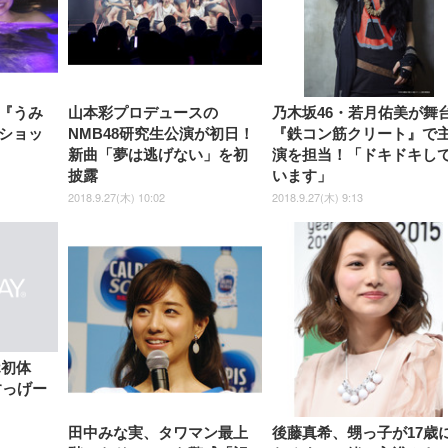
ト ハンガー付き 高反発クッシ
ComfortView ビジネス向け
ハンガー付き 高反発クッショ
84～96cm テレワーク
ョン PCチェア 通気性メッシ
ン PCチェア 通気性メッシュ
宅勤務 ブラック
ュ ゲーミング/勉強/事務用 お
ゲーミング/勉強/事務用 おし
しゃれ パソコンチェア (ブラ
ゃれ パソコンチェア (ホワイ
ック)
ト)
『うみ
山本彩プロデュースの
乃木坂46・若月佑美が舞
ショッ
NMB48研究生公演が初日！
『鉄コン筋クリート』で
新曲「夢は逃げない」を初
演を担当！「ドキドキし
披露
います」
2018.9.27(木) 10:02
2018.9.27(木) 9:13
ホ初体
すっげー
田中みな実、タワマン最上
後藤真希、甥っ子が17歳