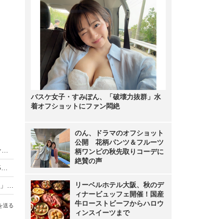
バスケ女子・すみぽん、「破壊力抜群」水
着オフショットにファン悶絶
のん、ドラマのオフショット
公開 花柄パンツ＆フルーツ
椎名林檎、King Gnuの音楽性を語る「少年ジャンプみたい」
柄ワンピの秋先取りコーデに
絶賛の声
椎名林檎、過去のライブ映像から厳選クリップ25タイトルを公開！
リーベルホテル大阪、秋のデ
椎名林檎・宇多田ヒカルコラボ楽曲「浪漫と算盤」アザーVer.公開
ィナービュッフェ開催！国産
牛ローストビーフからハロウ
を送る
ィンスイーツまで