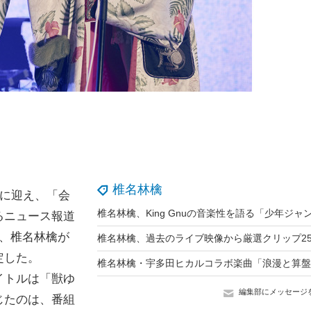
椎名林檎
ーに迎え、「会
るニュース報道
び、椎名林檎が
定した。
イトルは「獣ゆ
編集部にメッセージ
じたのは、番組