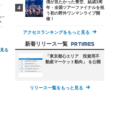
僕が見たかった青空、結成3周
年・全国ツアーファイナルを祝
う初の野外ワンマンライブ開
エコー
催！
xa、
な
アクセスランキングをもっと見る
新着リリース一覧
と見る
「東京都心エリア 投資用不
動産マーケット動向」 を公開
リリース一覧をもっと見る
FHD】
ェ
ット
 メ
レギ
 ゲ
ーサ
ンチ
 ガ
 (3
回
ー)
ンパ
高さ