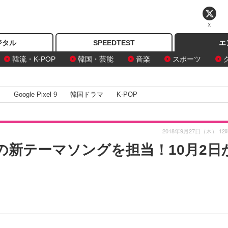
X
ジタル
SPEEDTEST
エ
韓流・K-POP
韓国・芸能
音楽
スポーツ
I
Google Pixel 9
韓国ドラマ
K-POP
2018年9月27日（木） 12
o』の新テーマソングを担当！10月2日