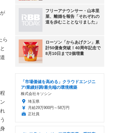
フリーアナウンサー・山本里
が
菜、離婚を報告「それぞれの
道を歩むこととなりました」
たら
ローソン「からあげクン」累
計50億食突破！40周年記念で
と
8月10日まで2個増量
道
「市場価値を高める」クラウドエンジニ
ア/業績好調/最先端の環境構築
程
株式会社キソシン
ン
埼玉県
月給29万900円～58万円
れ
正社員
う
身