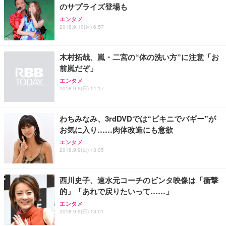
のサプライズ登場も
エンタメ
2018.9.10(月) 6:57
木村拓哉、嵐・二宮の“体の洗い方”に注意「お
前嵐だぞ」
エンタメ
2018.9.9(日) 14:17
わちみなみ、3rdDVDでは“ビキニでバギー”が
お気に入り……肉体改造にも意欲
エンタメ
2018.9.9(日) 13:05
西川史子、速水元コーチのビンタ映像は「衝撃
的」「あれで戻りたいって……」
エンタメ
2018.9.9(日) 13:01