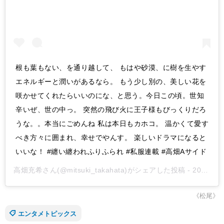
根も葉もない、を通り越して、 もはや砂漠、に樹を生やす
エネルギーと潤いがあるなら。 もう少し別の、美しい花を
咲かせてくれたらいいのにな、と思う。今日この頃。世知
辛いぜ、世の中っ。 突然の飛び火に王子様もびっくりだろ
うな。。本当にごめんね 私は本日もカホコ。 温かくて愛す
べき方々に囲まれ、幸せでやんす。 楽しいドラマになると
いいな！ #纏い纏われふりふられ #私服連載 #高畑Aサイド
高畑充希
さん(@mitsuki_takahata)がシェアした投稿 -
2018年 9月月8日午後9時08分PDT
《松尾》
エンタメトピックス