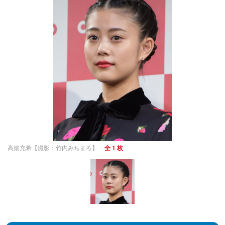
高畑充希【撮影：竹内みちまろ】
全 1 枚