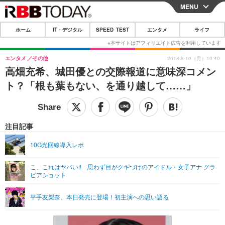
MENU
CLOSE
ホーム
IT・デジタル
SPEED TEST
エンタメ
ライフ
ホーム
IT・デジタル
エンタメ
その他
2018.9.10（月）10:40
高畑充希、城田優との交際報道に意味深コメン
IT・デジタルTOP
スマートフォン
SPEED TEST
ト？「根も葉もない、を通り越して……」
ネタ
ガジェット・ツール
エンタメ
ショッピング
その他
エンタメTOP
映画・ドラマ
ライフ
注目記事
韓流・K-POP
韓国・芸能
ライフTOP
グルメ
リリース一覧
10G光回線導入レポ
音楽
スポーツ
ペット
ショッピング
プッシュ通知の停止方法
こ、これはヤバい!! 思わず目がクギづけのアイドル・女子アナ グラ
ビアショット
グラビア
ブログ
その他
ショッピング
その他
平手友梨奈、本日発売に登場！初主演への思い語る