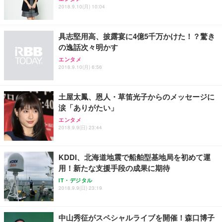
2018.9.10(月) 10:04
具志堅用高、披露宴に4億5千万かけた！？驚き
の逸話次々明かす
エンタメ
2018.9.10(月) 6:56
土屋太鳳、恩人・草笛光子からのメッセージに
涙「ありがたい」
エンタメ
2018.9.9(日) 23:44
KDDI、北海道地震で船舶型基地局を初めて運
用！新たな支援手段の成果に期待
IT・デジタル
2018.9.9(日) 23:19
中山秀征がスペシャルライブを開催！森口博子