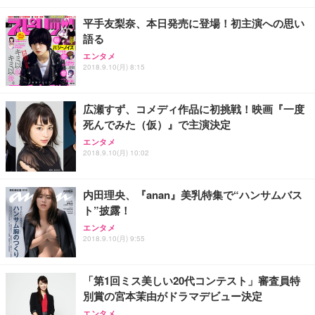
レスト 3Dヘッドレスト ハンガー付き 高反発クッシ
￥49,979
￥1,800
￥7,680
ョン PCチェア 通気性メッシュ ゲーミング/勉強/事
平手友梨奈、本日発売に登場！初主演への思い
務用 おしゃれ パソコンチェア (ブラック)
語る
Sezlife オフィスチェア デスクチェア 疲れない テレ
【整備済み品】Dell E2724HS 27インチ 液晶モニタ
Smart Basic(スマートベーシック) 【Amazon.co.jp
エンタメ
ワーク チェア 強化バックレスト 30度ロッキング機
ー フルHD（1920×1080）VA 非光沢 HDMI/DisplayP
限定】 Smart Basic アイリスオーヤマ ペットシーツ
2018.9.10(月) 8:15
能 人間工学 椅子 腰サポート 90度跳ね上げ式アーム
ort/VGA スピーカー内蔵 高さ調整 スイベル VESA対
超厚型 お徳用 ワイド 100枚入 (x 1) (ケース販売)
レスト 3Dヘッドレスト ハンガー付き 高反発クッシ
応 ComfortView ビジネス向け
￥7,680
￥15,800
￥3,670
ョン PCチェア 通気性メッシュ ゲーミング/勉強/事
広瀬すず、コメディ作品に初挑戦！映画『一度
務用 おしゃれ パソコンチェア (ホワイト)
死んでみた（仮）』で主演決定
ANDWINT オフィスチェア デスクチェア 肘なし メ
【MiniLED/24.5inch/280Hz/FHD】GRAPHT THE S
アイリスオーヤマ ペットシーツ 超厚型 お徳用 レギ
ッシュ 通気性 ランバーサポート付き 腰サポート ガ
HOOTER Gaming Monitor 24” Essential ゲーミン
エンタメ
ュラー 200枚入【Amazon.co.jp限定】
ス圧無段階昇降 360度回転 キャスター付き コンパク
グモニター QD 24.5インチ 1ms FHD 量子ドット 残
2018.9.10(月) 10:02
ト 幅52×奥行58.5×高さ84～96cm テレワーク 在宅
像低減 (3年保証 | 輝点保証 | 日本メーカー)
￥3,731
￥4,139
￥34,980
勤務 ブラック
内田理央、『anan』美乳特集で“ハンサムバス
ト”披露！
エンタメ
2018.9.10(月) 9:55
「第1回ミス美しい20代コンテスト」審査員特
別賞の宮本茉由がドラマデビュー決定
エンタメ