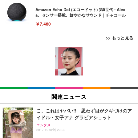
Amazon Echo Dot (エコードット) 第5世代 - Alex
a、センサー搭載、鮮やかなサウンド｜チャコール
￥7,480
>> もっと見る
[EdoErgo] オフィスチェア 椅子 テレワーク 疲れな
EIZO ビジネス向けプレミアムモニター | FlexScan
Amazonベーシック ペットシーツ 薄型 レギュラー 1
い 跳ね上げ式アームレスト コンパクト 約105度ロッ
EV3240X-WT | 31.5型4K UHD・USB Type-C・ホワ
回使い捨て 無香料 ホワイト 300枚
キング pc 事務椅子 360度回転 座面昇降 強化ナイロ
イト
ン樹脂ベース 通気性メッシュ 在宅ワーク H-WY01
￥3,373
￥5,699
￥105,595
(黒網+黒枠+黒足)
EIZO ビジネス向けプレミアムモニター | FlexScan
SIHOO B100 オフィスチェア／デスクチェア メッシ
Amazonベーシック ペットシーツ 厚型 ワイド 42枚
EV2740X-WT | 27.0型4K UHD・USB Type-C・ホワ
ュチェア 人間工学 疲れない ブラック
x2袋(84枚) ホワイト(吸収面:ライトブルー)
関連ニュース
イト
￥27,999
￥3,234
￥109,572
こ、これはヤバい!! 思わず目がクギづけのア
イドル・女子アナ グラビアショット
Sezlife オフィスチェア デスクチェア 疲れない テレ
【純正品】27"ゲーミングモニター DualSense 充電
ネオ・ルーライフ ネオ・オムツ L 中型犬用 26枚入
エンタメ
ワーク チェア 強化バックレスト 30度ロッキング機
2017.10.6(金) 23:22
フック付き（CFI-ZDM1J）
り 単品
能 人間工学 椅子 腰サポート 90度跳ね上げ式アーム