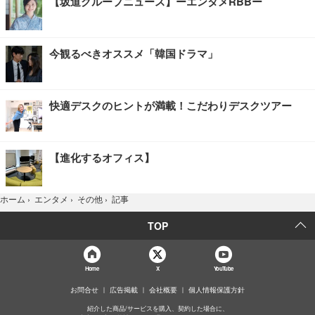
【坂道グループニュース】ーエンタメRBBー
今観るべきオススメ「韓国ドラマ」
快適デスクのヒントが満載！こだわりデスクツアー
【進化するオフィス】
記事
ホーム
›
エンタメ
›
その他
›
TOP
Home
X
YouTube
お問合せ
広告掲載
会社概要
個人情報保護方針
紹介した商品/サービスを購入、契約した場合に、